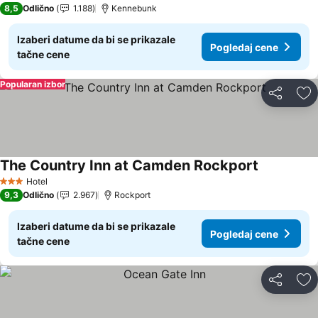
8,5
Odlično
1.188
Kennebunk
Izaberi datume da bi se prikazale
Pogledaj cene
tačne cene
Popularan izbor
Deli
Do
The Country Inn at Camden Rockport
Hotel
3 Zvezdice
9,3
Odlično
2.967
Rockport
Izaberi datume da bi se prikazale
Pogledaj cene
tačne cene
Deli
Do