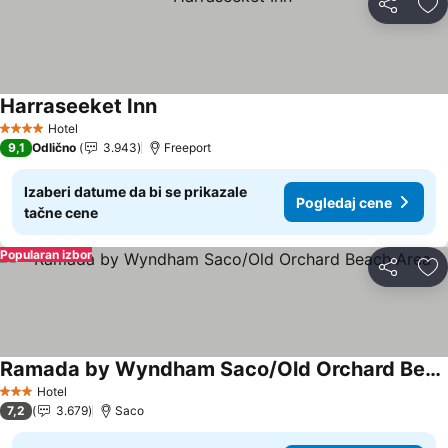
Deli
Do
Harraseeket Inn
Hotel
4 Zvezdice
9,1
Odlično
3.943
Freeport
Izaberi datume da bi se prikazale
Pogledaj cene
tačne cene
Popularan izbor
Deli
Do
Ramada by Wyndham Saco/Old Orchard Beach Area
Hotel
3 Zvezdice
7,2
3.679
Saco