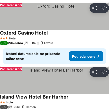
Popularan izbor
Deli
Do
Oxford Casino Hotel
Hotel
3 Zvezdice
8,2
Vrlo dobro
3.849
Oxford
Izaberi datume da bi se prikazale
Pogledaj cene
tačne cene
Popularan izbor
Deli
Do
Island View Hotel Bar Harbor
Hotel
2 Zvezdice
6,9
756
Trenton