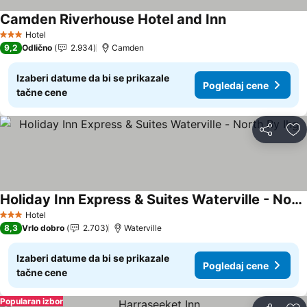
Camden Riverhouse Hotel and Inn
Hotel
3 Zvezdice
9,2
Odlično
2.934
Camden
Izaberi datume da bi se prikazale
Pogledaj cene
tačne cene
Deli
Do
Holiday Inn Express & Suites Waterville - North By Ihg
Hotel
3 Zvezdice
8,3
Vrlo dobro
2.703
Waterville
Izaberi datume da bi se prikazale
Pogledaj cene
tačne cene
Popularan izbor