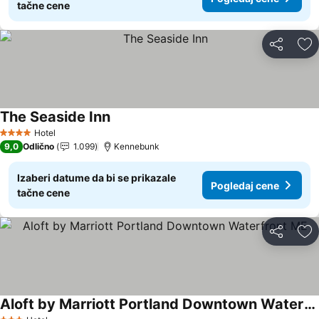
tačne cene
Deli
Do
The Seaside Inn
Hotel
4 Zvezdice
9,0
Odlično
1.099
Kennebunk
Izaberi datume da bi se prikazale
Pogledaj cene
tačne cene
Deli
Do
Aloft by Marriott Portland Downtown Waterfront ME