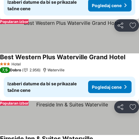
Izaberi datume da bi se prikazale
Pogledaj cene
tačne cene
Popularan izbor
Deli
Do
Best Western Plus Waterville Grand Hotel
Hotel
3 Zvezdice
7,5
Dobro
2.956
Waterville
Izaberi datume da bi se prikazale
Pogledaj cene
tačne cene
Popularan izbor
Deli
Do
Fireside Inn & Suites Waterville