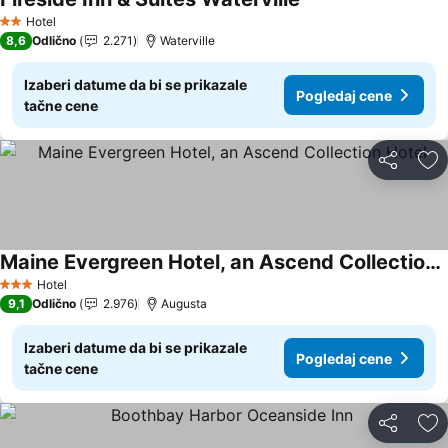
Hotel
2 Zvezdice
8,6
Odlično
2.271
Waterville
Izaberi datume da bi se prikazale
Pogledaj cene
tačne cene
Deli
Do
Maine Evergreen Hotel, an Ascend Collection Hotel
Hotel
3 Zvezdice
9,1
Odlično
2.976
Augusta
Izaberi datume da bi se prikazale
Pogledaj cene
tačne cene
Deli
Do