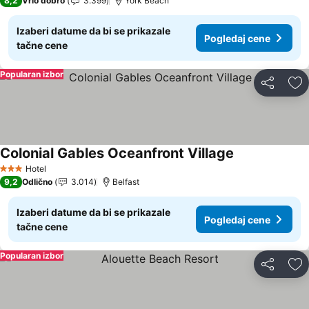
8,2
Vrlo dobro
3.399
York Beach
Izaberi datume da bi se prikazale
Pogledaj cene
tačne cene
Popularan izbor
Deli
Do
Colonial Gables Oceanfront Village
Hotel
3 Zvezdice
9,2
Odlično
3.014
Belfast
Izaberi datume da bi se prikazale
Pogledaj cene
tačne cene
Popularan izbor
Deli
Do