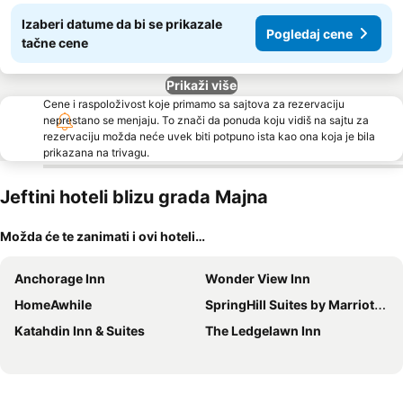
Izaberi datume da bi se prikazale
Pogledaj cene
tačne cene
Prikaži više
Cene i raspoloživost koje primamo sa sajtova za rezervaciju
neprestano se menjaju. To znači da ponuda koju vidiš na sajtu za
rezervaciju možda neće uvek biti potpuno ista kao ona koja je bila
prikazana na trivagu.
Jeftini hoteli blizu grada Majna
Možda će te zanimati i ovi hoteli…
Anchorage Inn
Wonder View Inn
HomeAwhile
SpringHill Suites by Marriott Freeport Brunswick
Katahdin Inn & Suites
The Ledgelawn Inn