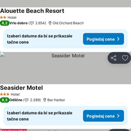
Alouette Beach Resort
Hotel
2 Zvezdice
8,2
Vrlo dobro
2.654
Old Orchard Beach
Izaberi datume da bi se prikazale
Pogledaj cene
tačne cene
Deli
Do
Seasider Motel
Hotel
3 Zvezdice
8,5
Odlično
2.389
Bar Harbor
Izaberi datume da bi se prikazale
Pogledaj cene
tačne cene