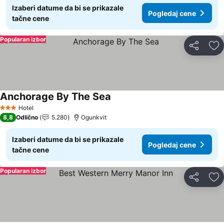
Izaberi datume da bi se prikazale
Pogledaj cene
tačne cene
Popularan izbor
Deli
Do
Anchorage By The Sea
Hotel
3 Zvezdice
8,8
Odlično
5.280
Ogunkvit
Izaberi datume da bi se prikazale
Pogledaj cene
tačne cene
Popularan izbor
Deli
Do