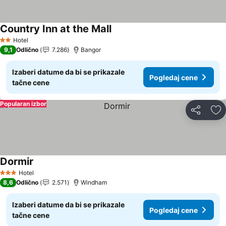
Country Inn at the Mall
Hotel
2 Zvezdice
9,1
Odlično
7.286
Bangor
Izaberi datume da bi se prikazale
Pogledaj cene
tačne cene
Popularan izbor
Deli
Do
Dormir
Hotel
3 Zvezdice
8,6
Odlično
2.571
Windham
Izaberi datume da bi se prikazale
Pogledaj cene
tačne cene