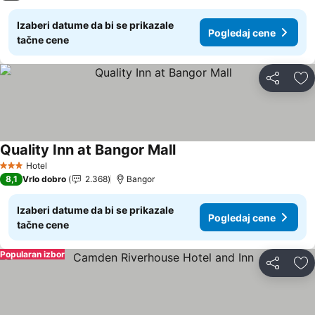
Izaberi datume da bi se prikazale
Pogledaj cene
tačne cene
Deli
Do
Quality Inn at Bangor Mall
Hotel
3 Zvezdice
8,1
Vrlo dobro
2.368
Bangor
Izaberi datume da bi se prikazale
Pogledaj cene
tačne cene
Popularan izbor
Deli
Do