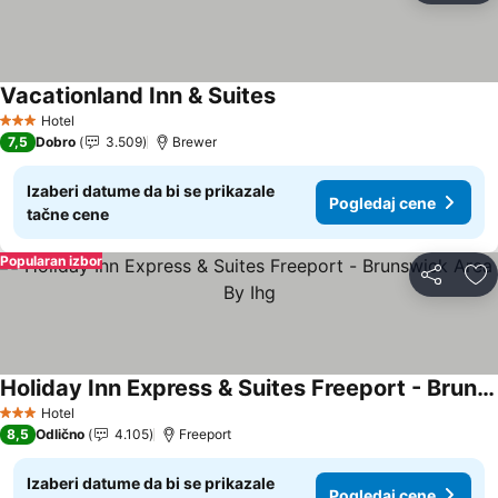
Vacationland Inn & Suites
Hotel
3 Zvezdice
7,5
Dobro
3.509
Brewer
Izaberi datume da bi se prikazale
Pogledaj cene
tačne cene
Popularan izbor
Deli
Do
Holiday Inn Express & Suites Freeport - Brunswick Area By Ihg
Hotel
3 Zvezdice
8,5
Odlično
4.105
Freeport
Izaberi datume da bi se prikazale
Pogledaj cene