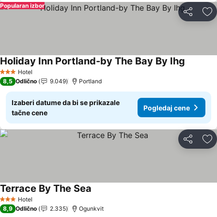
Popularan izbor
Deli
Do
Holiday Inn Portland-by The Bay By Ihg
Hotel
3 Zvezdice
8,5
Odlično
9.049
Portland
Izaberi datume da bi se prikazale
Pogledaj cene
tačne cene
Deli
Do
Terrace By The Sea
Hotel
3 Zvezdice
8,9
Odlično
2.335
Ogunkvit