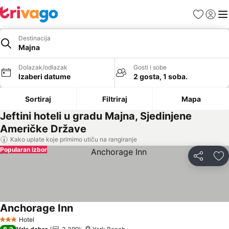
Favoriti
Prijavi
Men
Destinacija
Majna
Dolazak/odlazak
Gosti i sobe
Izaberi datume
2 gosta, 1 soba.
Sortiraj
Filtriraj
Mapa
Jeftini hoteli u gradu Majna, Sjedinjene
Američke Države
Kako uplate koje primimo utiču na rangiranje
Popularan izbor
Deli
Do
Anchorage Inn
Hotel
3 Zvezdice