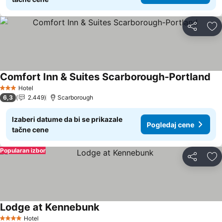
Deli
Do
Comfort Inn & Suites Scarborough-Portland
Hotel
3 Zvezdice
6,3
2.449
Scarborough
Izaberi datume da bi se prikazale
Pogledaj cene
tačne cene
Popularan izbor
Deli
Do
Lodge at Kennebunk
Hotel
4 Zvezdice