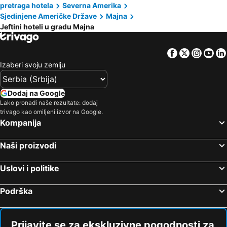
pretraga hotela
Severna Amerika
Sjedinjene Američke Države
Majna
Jeftini hoteli u gradu Majna
Facebook
Twitter
Insta
Yo
Izaberi svoju zemlju
Dodaj na Google
Lako pronađi naše rezultate: dodaj
trivago kao omiljeni izvor na Google.
Kompanija
Naši proizvodi
Uslovi i politike
Podrška
Prijavite se za ekskluzivne pogodnosti za