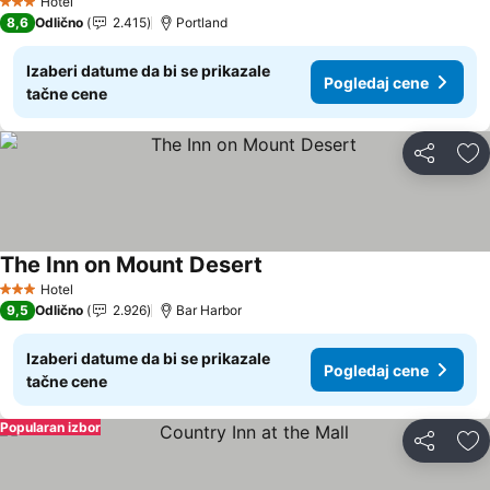
Hotel
3 Zvezdice
8,6
Odlično
2.415
Portland
Izaberi datume da bi se prikazale
Pogledaj cene
tačne cene
Deli
Do
The Inn on Mount Desert
Hotel
3 Zvezdice
9,5
Odlično
2.926
Bar Harbor
Izaberi datume da bi se prikazale
Pogledaj cene
tačne cene
Popularan izbor
Deli
Do