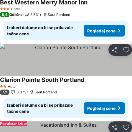
Best Western Merry Manor Inn
Hotel
3 Zvezdice
8,6
Odlično
5.331
Saut Portlend
Izaberi datume da bi se prikazale
Pogledaj cene
tačne cene
Deli
Do
Clarion Pointe South Portland
Hotel
2 Zvezdice
7,2
3.073
Saut Portlend
Izaberi datume da bi se prikazale
Pogledaj cene
tačne cene
Popularan izbor
Deli
Do