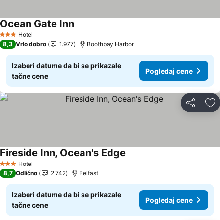
Ocean Gate Inn
Hotel
3 Zvezdice
8,3
Vrlo dobro
1.977
Boothbay Harbor
Izaberi datume da bi se prikazale
Pogledaj cene
tačne cene
Deli
Do
Fireside Inn, Ocean's Edge
Hotel
3 Zvezdice
8,7
Odlično
2.742
Belfast
Izaberi datume da bi se prikazale
Pogledaj cene
tačne cene