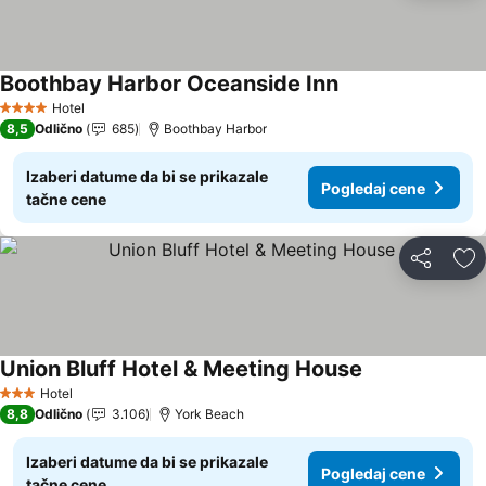
Boothbay Harbor Oceanside Inn
Hotel
4 Zvezdice
8,5
Odlično
685
Boothbay Harbor
Izaberi datume da bi se prikazale
Pogledaj cene
tačne cene
Deli
Do
Union Bluff Hotel & Meeting House
Hotel
3 Zvezdice
8,8
Odlično
3.106
York Beach
Izaberi datume da bi se prikazale
Pogledaj cene
tačne cene