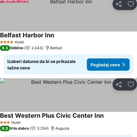
Popularan izbor
Deli
Do
Belfast Harbor Inn
Hotel
4 Zvezdice
9,3
Odlično
2.443
Belfast
Izaberi datume da bi se prikazale
Pogledaj cene
tačne cene
Deli
Do
Best Western Plus Civic Center Inn
Hotel
3 Zvezdice
8,0
Vrlo dobro
3.254
Augusta