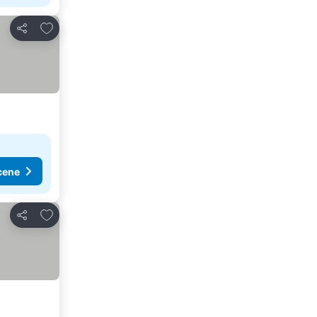
Dodati u favorite
Deli
cene
Dodati u favorite
Deli