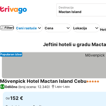
Destinacija
Filteri
Ceni rastuće
Cena
Lokacija
Hot
Jeftini hoteli u gradu Mactan
Popularan izbor
Mövenpick Hotel Mactan Island Cebu
5 Zvezdice
Odlično
(broj ocena: 12.340)
8,6
Lapu-Lapu
152 €
Od