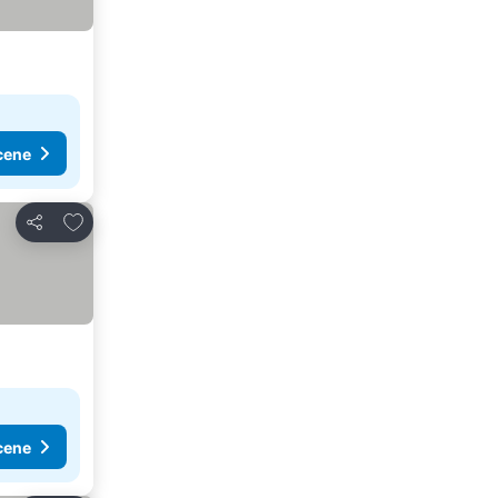
cene
Dodati u favorite
Deli
cene