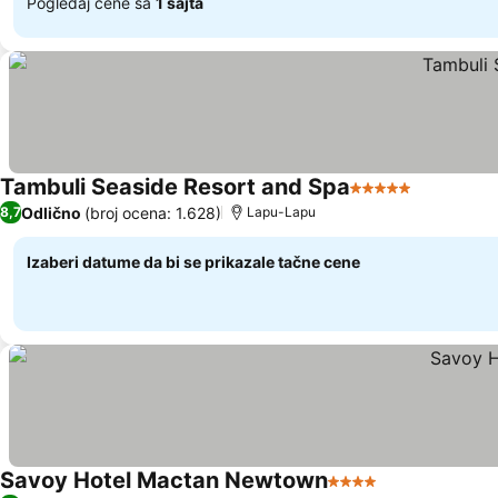
Pogledaj cene sa
1 sajta
Tambuli Seaside Resort and Spa
5 Zvezdice
Odlično
(broj ocena: 1.628)
8,7
Lapu-Lapu
Izaberi datume da bi se prikazale tačne cene
Savoy Hotel Mactan Newtown
4 Zvezdice