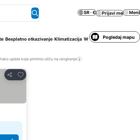
SR · €
Meni
Prijavi me
Pogledaj mapu
te
Besplatno otkazivanje
Klimatizacija
Wi-Fi
Apart hotel
Aerodro
Kako uplate koje primimo utiču na rangiranje
Dodati u favorite
Deli