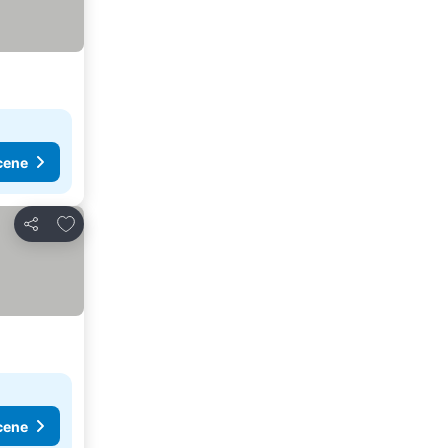
cene
Dodati u favorite
Deli
cene