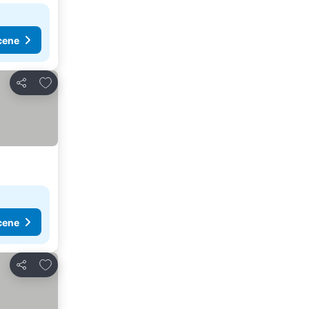
cene
Dodati u favorite
Deli
cene
Dodati u favorite
Deli