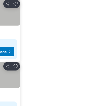
Dodati u favorite
Deli
cene
Dodati u favorite
Deli