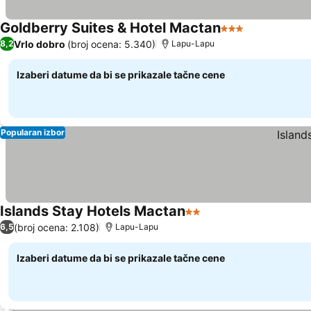
Goldberry Suites & Hotel Mactan
3 Zvezdice
Vrlo dobro
(broj ocena: 5.340)
8,2
Lapu-Lapu
Izaberi datume da bi se prikazale tačne cene
Popularan izbor
Islands Stay Hotels Mactan
2 Zvezdice
(broj ocena: 2.108)
6,5
Lapu-Lapu
Izaberi datume da bi se prikazale tačne cene