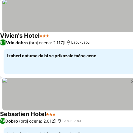
Vivien's Hotel
3 Zvezdice
Vrlo dobro
(broj ocena: 2.117)
8,4
Lapu-Lapu
Izaberi datume da bi se prikazale tačne cene
Sebastien Hotel
3 Zvezdice
Dobro
(broj ocena: 2.012)
7,8
Lapu-Lapu