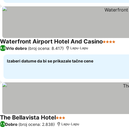
Waterfront Airport Hotel And Casino
4 Zvezdice
Vrlo dobro
(broj ocena: 8.417)
8,0
Lapu-Lapu
Izaberi datume da bi se prikazale tačne cene
The Bellavista Hotel
3 Zvezdice
Dobro
(broj ocena: 2.838)
7,5
Lapu-Lapu