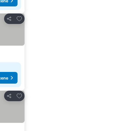
cene
Dodati u favorite
Deli
cene
Dodati u favorite
Deli