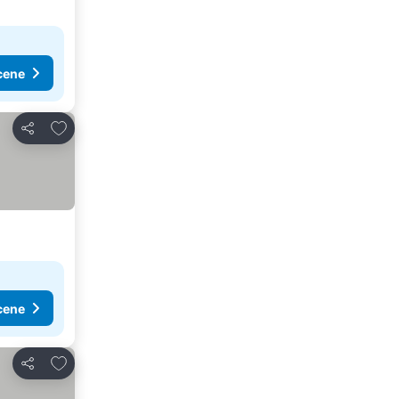
cene
Dodati u favorite
Deli
cene
Dodati u favorite
Deli