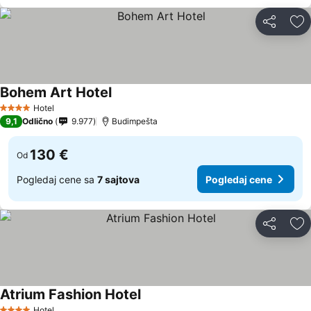
Deli
Do
Bohem Art Hotel
Hotel
4 Zvezdice
9,1
Odlično
9.977
Budimpešta
130 €
Od
Pogledaj cene sa
7 sajtova
Pogledaj cene
Deli
Do
Atrium Fashion Hotel
Hotel