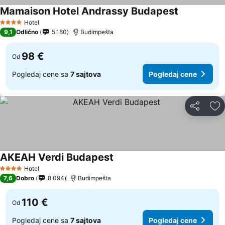
Mamaison Hotel Andrassy Budapest
Hotel
4 Zvezdice
9,1
Odlično
5.180
Budimpešta
98 €
Od
Pogledaj cene sa
7 sajtova
Pogledaj cene
Deli
Do
AKEAH Verdi Budapest
Hotel
4 Zvezdice
7,6
Dobro
8.094
Budimpešta
110 €
Od
Pogledaj cene sa
7 sajtova
Pogledaj cene