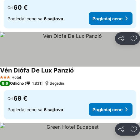
60 €
Od
Pogledaj cene sa
6 sajtova
Pogledaj cene
Deli
Do
Vén Diófa De Lux Panzió
Hotel
3 Zvezdice
8,6
Odlično
1.831
Segedin
69 €
Od
Pogledaj cene sa
6 sajtova
Pogledaj cene
Deli
Do