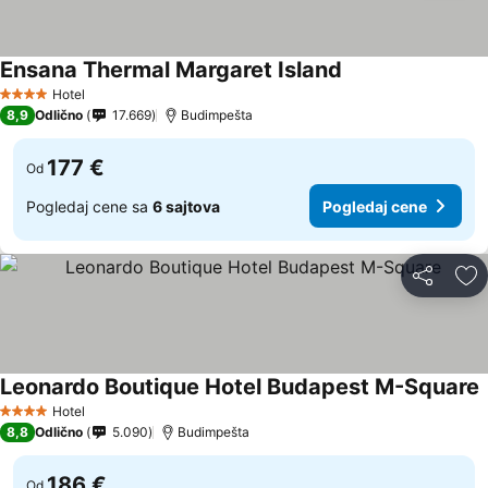
Ensana Thermal Margaret Island
Hotel
4 Zvezdice
8,9
Odlično
17.669
Budimpešta
177 €
Od
Pogledaj cene sa
6 sajtova
Pogledaj cene
Deli
Do
Leonardo Boutique Hotel Budapest M-Square
Hotel
4 Zvezdice
8,8
Odlično
5.090
Budimpešta
186 €
Od