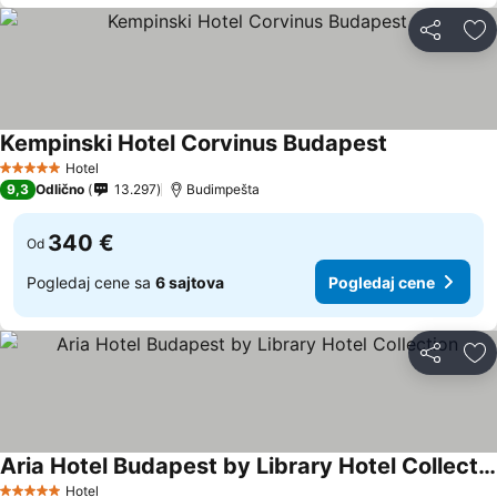
Deli
Do
Kempinski Hotel Corvinus Budapest
Hotel
5 Zvezdice
9,3
Odlično
13.297
Budimpešta
340 €
Od
Pogledaj cene sa
6 sajtova
Pogledaj cene
Deli
Do
Aria Hotel Budapest by Library Hotel Collection
Hotel