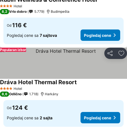
Hotel
4 Zvezdice
8,2
Vrlo dobro
5.779
Budimpešta
116 €
Od
Pogledaj cene sa
7 sajtova
Pogledaj cene
Popularan izbor
Deli
Do
Dráva Hotel Thermal Resort
Hotel
4 Zvezdice
8,6
Odlično
1.718
Harkány
124 €
Od
Pogledaj cene sa
2 sajta
Pogledaj cene