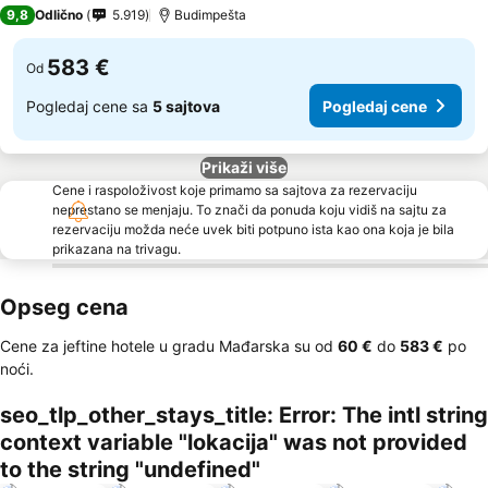
5 Zvezdice
9,8
Odlično
5.919
Budimpešta
583 €
Od
Pogledaj cene sa
5 sajtova
Pogledaj cene
Prikaži više
Cene i raspoloživost koje primamo sa sajtova za rezervaciju
neprestano se menjaju. To znači da ponuda koju vidiš na sajtu za
rezervaciju možda neće uvek biti potpuno ista kao ona koja je bila
prikazana na trivagu.
Opseg cena
Cene za jeftine hotele u gradu Mađarska su od
‎60 €
do
‎583 €
po
noći.
seo_tlp_other_stays_title: Error: The intl string
context variable "lokacija" was not provided
to the string "undefined"