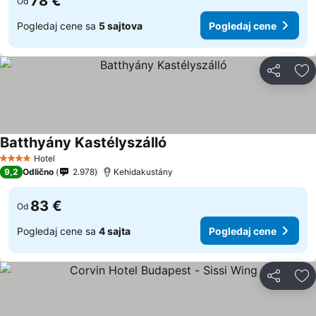
78 €
Od
Pogledaj cene sa
5 sajtova
Pogledaj cene
Deli
Do
Batthyány Kastélyszálló
Hotel
4 Zvezdice
9,2
Odlično
2.978
Kehidakustány
83 €
Od
Pogledaj cene sa
4 sajta
Pogledaj cene
Deli
Do