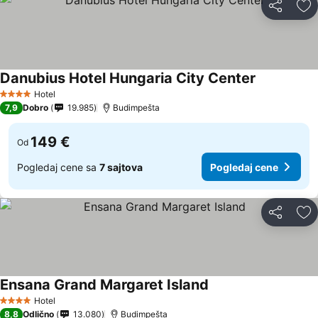
Deli
Do
Danubius Hotel Hungaria City Center
Hotel
4 Zvezdice
7,9
Dobro
19.985
Budimpešta
149 €
Od
Pogledaj cene sa
7 sajtova
Pogledaj cene
Deli
Do
Ensana Grand Margaret Island
Hotel
4 Zvezdice
8,8
Odlično
13.080
Budimpešta