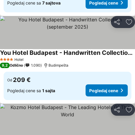
Pogledaj cene sa
7 sajtova
Pogledaj cene
Deli
Do
You Hotel Budapest - Handwritten Collection (september 2025)
Hotel
4 Zvezdice
9,2
Odlično
1.090
Budimpešta
209 €
Od
Pogledaj cene sa
1 sajta
Pogledaj cene
Deli
Do