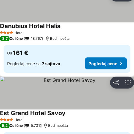
Danubius Hotel Helia
Hotel
4 Zvezdice
8,7
Odlično
18.767
Budimpešta
161 €
Od
Pogledaj cene sa
7 sajtova
Pogledaj cene
Deli
Do
Est Grand Hotel Savoy
Hotel
4 Zvezdice
9,2
Odlično
5.731
Budimpešta