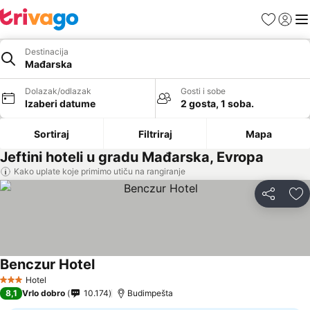
Favoriti
Prijavi
Men
Destinacija
Mađarska
Dolazak/odlazak
Gosti i sobe
Izaberi datume
2 gosta, 1 soba.
Sortiraj
Filtriraj
Mapa
Jeftini hoteli u gradu Mađarska, Evropa
Kako uplate koje primimo utiču na rangiranje
Deli
Do
Benczur Hotel
Hotel
3 Zvezdice
8,1
Vrlo dobro
10.174
Budimpešta