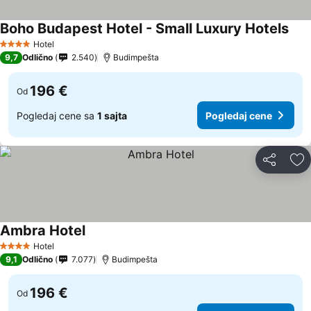
Boho Budapest Hotel - Small Luxury Hotels
Hotel
4 Zvezdice
9,7
Odlično
2.540
Budimpešta
196 €
Od
Pogledaj cene sa
1 sajta
Pogledaj cene
Deli
Do
Ambra Hotel
Hotel
4 Zvezdice
9,1
Odlično
7.077
Budimpešta
196 €
Od