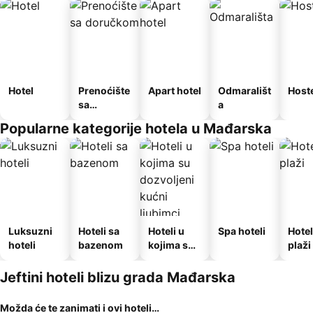
Hotel
Prenoćište
Apart hotel
Odmarališt
Host
sa
a
doručkom
Popularne kategorije hotela u Mađarska
Luksuzni
Hoteli sa
Hoteli u
Spa hoteli
Hotel
hoteli
bazenom
kojima su
plaži
dozvoljeni
kućni
Jeftini hoteli blizu grada Mađarska
ljubimci
Možda će te zanimati i ovi hoteli…