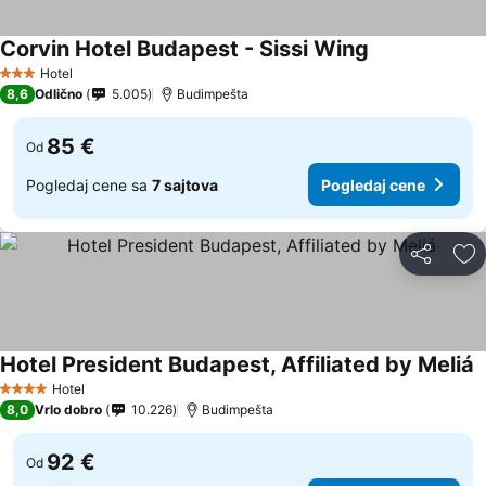
Corvin Hotel Budapest - Sissi Wing
Hotel
3 Zvezdice
8,6
Odlično
5.005
Budimpešta
85 €
Od
Pogledaj cene sa
7 sajtova
Pogledaj cene
Deli
Do
Hotel President Budapest, Affiliated by Meliá
Hotel
4 Zvezdice
8,0
Vrlo dobro
10.226
Budimpešta
92 €
Od