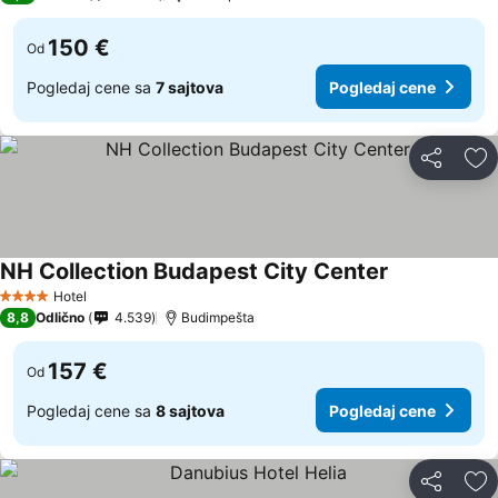
150 €
Od
Pogledaj cene sa
7 sajtova
Pogledaj cene
Deli
Do
NH Collection Budapest City Center
Hotel
4 Zvezdice
8,8
Odlično
4.539
Budimpešta
157 €
Od
Pogledaj cene sa
8 sajtova
Pogledaj cene
Deli
Do