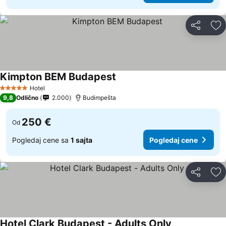
Deli
Do
Kimpton BEM Budapest
Hotel
5 Zvezdice
9,8
Odlično
2.000
Budimpešta
250 €
Od
Pogledaj cene sa
1 sajta
Pogledaj cene
Deli
Do
Hotel Clark Budapest - Adults Only