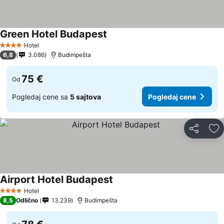
Green Hotel Budapest
Hotel
4 Zvezdice
6,8
3.086
Budimpešta
75 €
Od
Pogledaj cene sa
5 sajtova
Pogledaj cene
Deli
Do
Airport Hotel Budapest
Hotel
4 Zvezdice
8,5
Odlično
13.239
Budimpešta