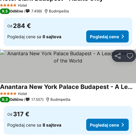
Hotel
5 Zvezdice
9,5
Odlično
7.499
Budimpešta
284 €
Od
Pogledaj cene sa
6 sajtova
Pogledaj cene
Deli
Do
Anantara New York Palace Budapest - A Leading Hotel of the World
Hotel
5 Zvezdice
9,3
Odlično
17.557
Budimpešta
317 €
Od
Pogledaj cene sa
8 sajtova
Pogledaj cene