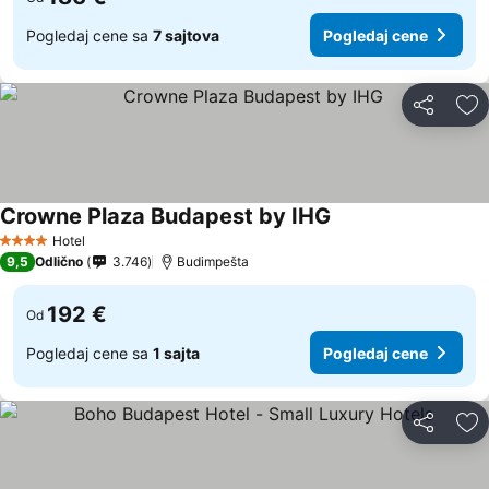
Pogledaj cene sa
7 sajtova
Pogledaj cene
Deli
Do
Crowne Plaza Budapest by IHG
Hotel
4 Zvezdice
9,5
Odlično
3.746
Budimpešta
192 €
Od
Pogledaj cene sa
1 sajta
Pogledaj cene
Deli
Do