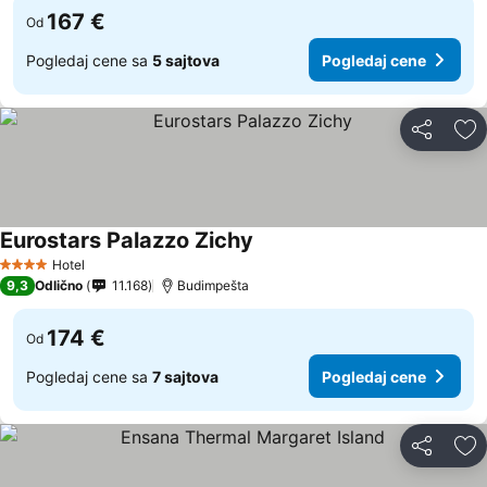
167 €
Od
Pogledaj cene sa
5 sajtova
Pogledaj cene
Deli
Do
Eurostars Palazzo Zichy
Hotel
4 Zvezdice
9,3
Odlično
11.168
Budimpešta
174 €
Od
Pogledaj cene sa
7 sajtova
Pogledaj cene
Deli
Do