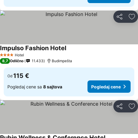
Deli
Do
Impulso Fashion Hotel
Hotel
4 Zvezdice
8,7
Odlično
11.433
Budimpešta
115 €
Od
Pogledaj cene sa
8 sajtova
Pogledaj cene
Deli
Do
Rubin Wellness & Conference Hotel