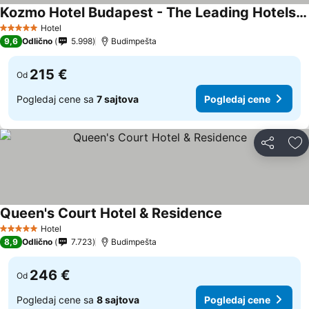
Kozmo Hotel Budapest - The Leading Hotels Of The World
Hotel
5 Zvezdice
9,6
Odlično
5.998
Budimpešta
215 €
Od
Pogledaj cene sa
7 sajtova
Pogledaj cene
Deli
Do
Queen's Court Hotel & Residence
Hotel
5 Zvezdice
8,9
Odlično
7.723
Budimpešta
246 €
Od
Pogledaj cene sa
8 sajtova
Pogledaj cene