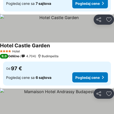
Pogledaj cene sa
7 sajtova
Pogledaj cene
Deli
Do
Hotel Castle Garden
Hotel
4 Zvezdice
9,0
Odlično
4.704
Budimpešta
97 €
Od
Pogledaj cene sa
6 sajtova
Pogledaj cene
Deli
Do