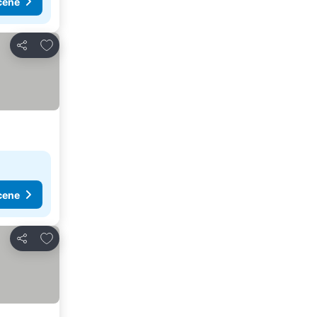
cene
Dodati u favorite
Deli
cene
Dodati u favorite
Deli