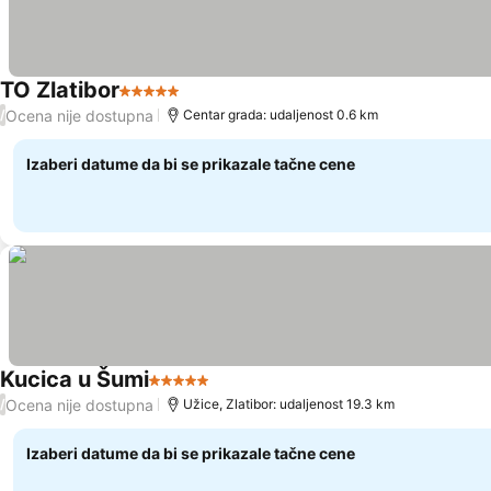
TO Zlatibor
5 Zvezdice
Pogledaj cene
Ocena nije dostupna
/
Centar grada: udaljenost 0.6 km
Izaberi datume da bi se prikazale tačne cene
Kucica u Šumi
5 Zvezdice
Pogledaj cene
Ocena nije dostupna
/
Užice, Zlatibor: udaljenost 19.3 km
Izaberi datume da bi se prikazale tačne cene