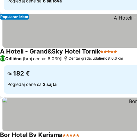
Pogledaj cene sa
6 sajtova
Popularan izbor
A Hoteli - Grand&Sky Hotel Tornik
5 Zvezdice
Pogleda
Odlično
(broj ocena: 6.039)
9,1
Centar grada: udaljenost 0.6 km
182 €
Od
Pogledaj cene sa
2 sajta
Bor Hotel By Karisma