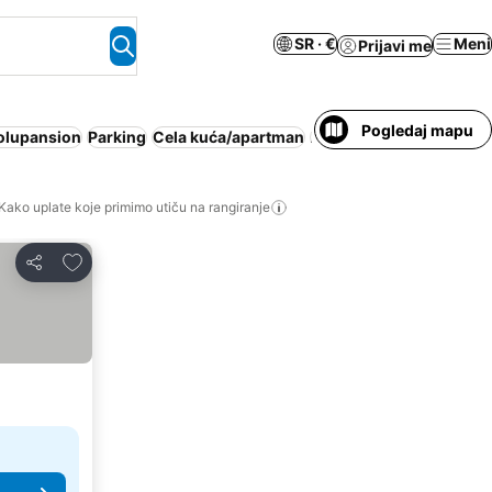
SR · €
Meni
Prijavi me
Pogledaj mapu
olupansion
Parking
Cela kuća/apartman
Apart hotel
Wi-Fi
Spa
Kako uplate koje primimo utiču na rangiranje
Dodati u favorite
Deli