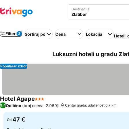
Destinacija
Filteri
2
Sortiraj po
Cena
Lokacija
Hoteli
Luksuzni hoteli u gradu Zlat
Popularan izbor
Hotel Agape
3 Zvezdice
Pogledaj cene
Odlično
(broj ocena: 2.969)
9,4
Centar grada: udaljenost 0.7 km
47 €
Od