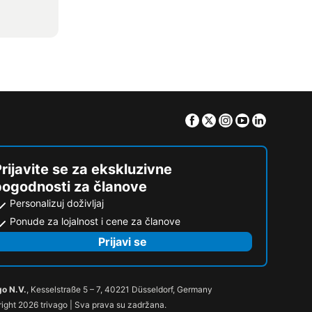
Facebook
Twitter
Instagram
Youtube
Linkedin
rijavite se za ekskluzivne
pogodnosti za članove
Personalizuj doživljaj
Ponude za lojalnost i cene za članove
Prijavi se
go N.V.
, Kesselstraße 5 – 7, 40221 Düsseldorf, Germany
ight 2026 trivago | Sva prava su zadržana.