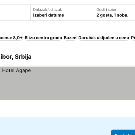
Dolazak/odlazak
Gosti i sobe
Izaberi datume
2 gosta, 1 soba.
ocena: 8,0+
Blizu centra grada
Bazen
Doručak uključen u cenu
P
ibor, Srbija