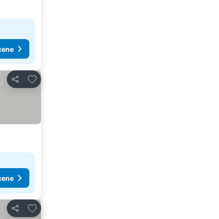
cene
Dodati u favorite
Deli
cene
Dodati u favorite
Deli