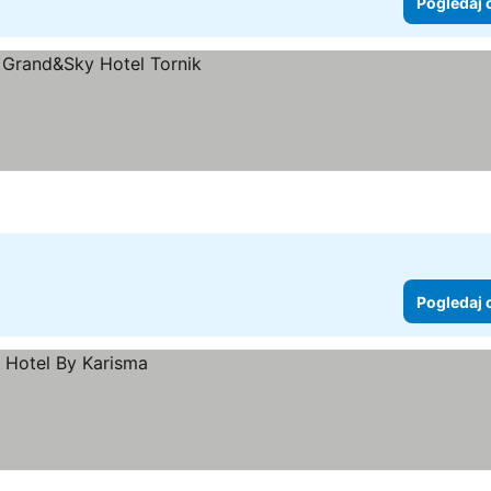
Pogledaj 
j cene
Pogledaj 