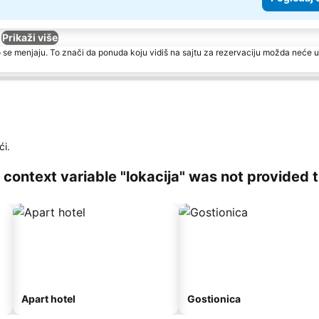
Prikaži više
 se menjaju. To znači da ponuda koju vidiš na sajtu za rezervaciju možda neće u
i.
ng context variable "lokacija" was not provided 
Apart hotel
Gostionica