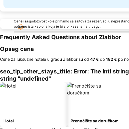
Cene i raspoloživost koje primamo sa sajtova za rezervaciju neprestano
potpuno ista kao ona koja je bila prikazana na trivagu.
Frequently Asked Questions about Zlatibor
Opseg cena
Cene za luksuzne hotele u gradu Zlatibor su od
‎47 €
do
‎182 €
po noć
seo_tlp_other_stays_title: Error: The intl stri
string "undefined"
Hotel
Prenoćište sa doručkom