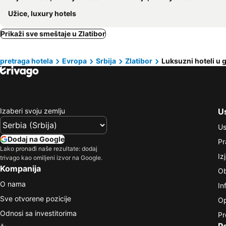
Užice, luxury hotels
Prikaži sve smeštaje u Zlatibor
pretraga hotela
Evropa
Srbija
Zlatibor
Luksuzni hoteli u 
Izaberi svoju zemlju
Us
Us
Dodaj na Google
Pr
Lako pronađi naše rezultate: dodaj
Iz
trivago kao omiljeni izvor na Google.
Kompanija
Ob
O nama
In
Sve otvorene pozicije
Op
Odnosi sa investitorima
Pr
P