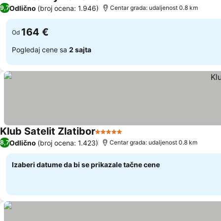
5 Zvezdice
Pogledaj cene
Odlično
(broj ocena: 1.946)
9,7
Centar grada: udaljenost 0.8 km
164 €
Od
Pogledaj cene sa
2 sajta
Klub Satelit Zlatibor
5 Zvezdice
Pogledaj cene
Odlično
(broj ocena: 1.423)
8,7
Centar grada: udaljenost 0.8 km
Izaberi datume da bi se prikazale tačne cene