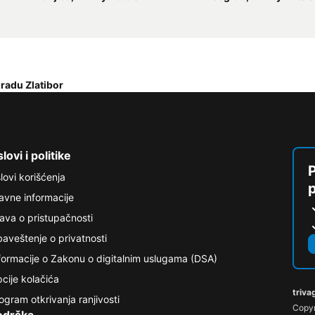
gradu Zlatibor
lovi i politike
P
lovi korišćenja
avne informacije
java o pristupačnosti
aveštenje o privatnosti
formacije o Zakonu o digitalnim uslugama (DSA)
cije kolačića
triva
ogram otkrivanja ranjivosti
Copyr
odrška