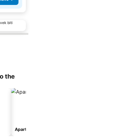
vek biti
to the
Apart-hotel