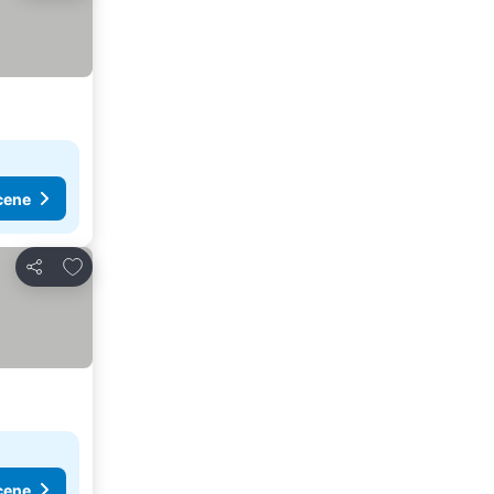
cene
Dodati u favorite
Deli
cene