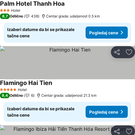
Palm Hotel Thanh Hoa
Pogledaj cene
Hotel
3 Zvezdice
8,7
Odlično
438
Centar grada: udaljenost 0.5 km
Izaberi datume da bi se prikazale
Pogledaj cene
tačne cene
Deli
Do
Flamingo Hai Tien
Pogledaj cene
Hotel
5 Zvezdice
9,4
Odlično
6
Centar grada: udaljenost 21.3 km
Izaberi datume da bi se prikazale
Pogledaj cene
tačne cene
Deli
Do