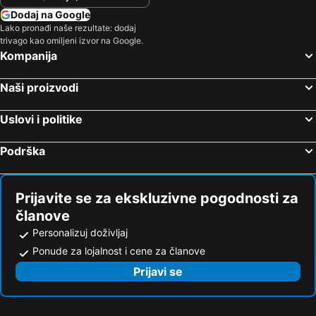
Dodaj na Google
Lako pronađi naše rezultate: dodaj
trivago kao omiljeni izvor na Google.
Kompanija
Naši proizvodi
Uslovi i politike
Podrška
Prijavite se za ekskluzivne pogodnosti za
članove
Personalizuj doživljaj
Ponude za lojalnost i cene za članove
Prijavi se