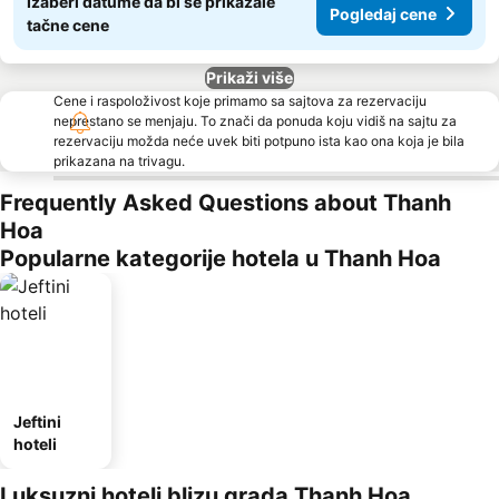
Izaberi datume da bi se prikazale
Pogledaj cene
tačne cene
Prikaži više
Cene i raspoloživost koje primamo sa sajtova za rezervaciju
neprestano se menjaju. To znači da ponuda koju vidiš na sajtu za
rezervaciju možda neće uvek biti potpuno ista kao ona koja je bila
prikazana na trivagu.
Frequently Asked Questions about Thanh
Hoa
Popularne kategorije hotela u Thanh Hoa
Jeftini
hoteli
Luksuzni hoteli blizu grada Thanh Hoa