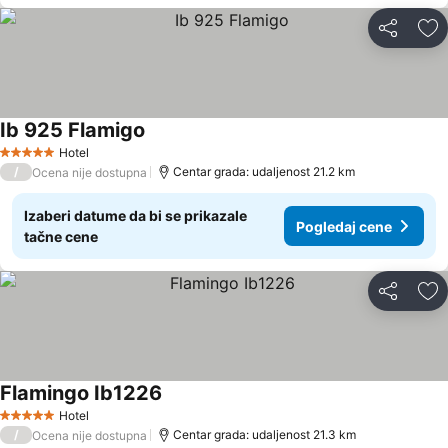
Deli
Do
Ib 925 Flamigo
Pogledaj cene
Hotel
5 Zvezdice
/
Centar grada: udaljenost 21.2 km
Ocena nije dostupna
Izaberi datume da bi se prikazale
Pogledaj cene
tačne cene
Deli
Do
Flamingo Ib1226
Pogledaj cene
Hotel
5 Zvezdice
/
Centar grada: udaljenost 21.3 km
Ocena nije dostupna