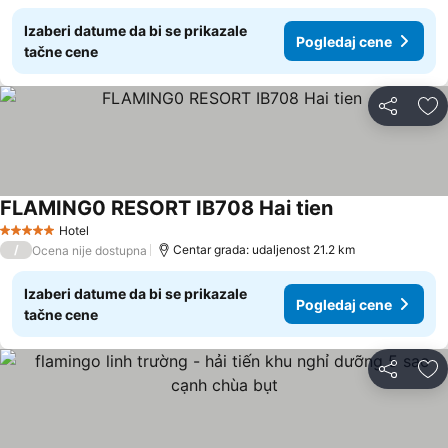
Izaberi datume da bi se prikazale
Pogledaj cene
tačne cene
Deli
Do
FLAMING0 RESORT IB708 Hai tien
Pogledaj cene
Hotel
5 Zvezdice
/
Centar grada: udaljenost 21.2 km
Ocena nije dostupna
Izaberi datume da bi se prikazale
Pogledaj cene
tačne cene
Deli
Do