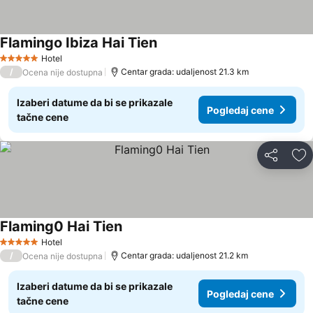
Flamingo Ibiza Hai Tien
Pogledaj cene
Hotel
5 Zvezdice
/
Centar grada: udaljenost 21.3 km
Ocena nije dostupna
Izaberi datume da bi se prikazale
Pogledaj cene
tačne cene
Deli
Do
Flaming0 Hai Tien
Pogledaj cene
Hotel
5 Zvezdice
/
Centar grada: udaljenost 21.2 km
Ocena nije dostupna
Izaberi datume da bi se prikazale
Pogledaj cene
tačne cene