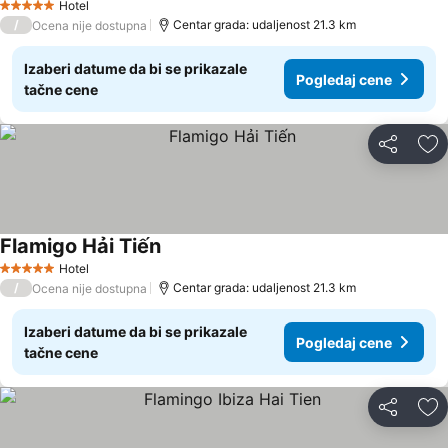
Hotel
5 Zvezdice
/
Centar grada: udaljenost 21.3 km
Ocena nije dostupna
Izaberi datume da bi se prikazale
Pogledaj cene
tačne cene
Deli
Do
Flamigo Hải Tiến
Pogledaj cene
Hotel
5 Zvezdice
/
Centar grada: udaljenost 21.3 km
Ocena nije dostupna
Izaberi datume da bi se prikazale
Pogledaj cene
tačne cene
Deli
Do