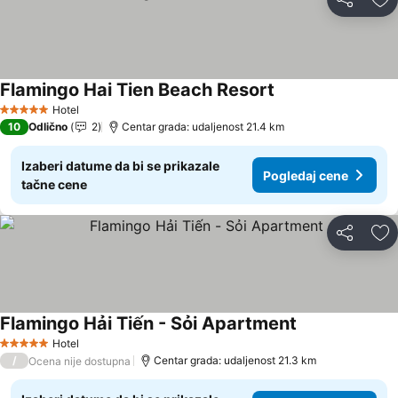
Deli
Do
Flamingo Hai Tien Beach Resort
Pogledaj cene
Hotel
5 Zvezdice
10
Odlično
2
Centar grada: udaljenost 21.4 km
Izaberi datume da bi se prikazale
Pogledaj cene
tačne cene
Deli
Do
Flamingo Hải Tiến - Sỏi Apartment
Pogledaj cene
Hotel
5 Zvezdice
/
Centar grada: udaljenost 21.3 km
Ocena nije dostupna