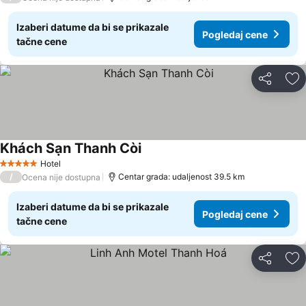
Izaberi datume da bi se prikazale
Pogledaj cene
tačne cene
Deli
Do
Khách Sạn Thanh Còi
Pogledaj cene
Hotel
5 Zvezdice
/
Centar grada: udaljenost 39.5 km
Ocena nije dostupna
Izaberi datume da bi se prikazale
Pogledaj cene
tačne cene
Deli
Do