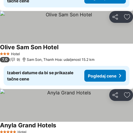
tačne cene
Deli
Do
Olive Sam Son Hotel
Pogledaj cene
Hotel
3 Zvezdice
7,0
9
Sam Son, Thanh Hoa: udaljenost 15.2 km
Izaberi datume da bi se prikazale
Pogledaj cene
tačne cene
Deli
Do
Anyla Grand Hotels
Pogledaj cene
Hotel