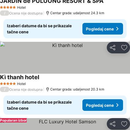
JARDIN de PULUONG RESORT & SPA
Pogledaj ce
Hotel
5 Zvezdice
/
Centar grada: udaljenost 24.3 km
Ocena nije dostupna
Izaberi datume da bi se prikazale
Pogledaj cene
tačne cene
Deli
Do
Kì thanh hotel
Pogledaj cene
Hotel
5 Zvezdice
/
Centar grada: udaljenost 20.3 km
Ocena nije dostupna
Izaberi datume da bi se prikazale
Pogledaj cene
tačne cene
Popularan izbor
Deli
Do