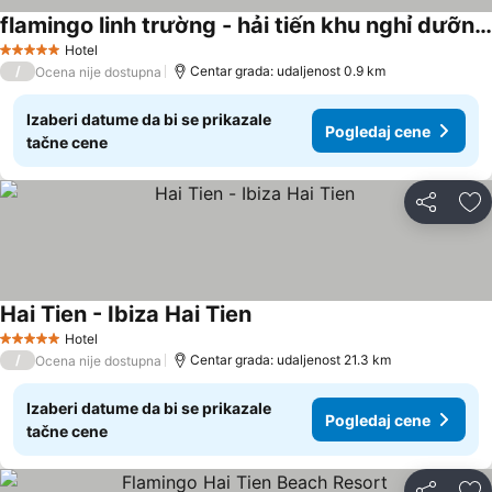
flamingo linh trường - hải tiến khu nghỉ dưỡng 5 sao cạnh chùa bụt
Pogledaj cene
Hotel
5 Zvezdice
/
Centar grada: udaljenost 0.9 km
Ocena nije dostupna
Izaberi datume da bi se prikazale
Pogledaj cene
tačne cene
Deli
Do
Hai Tien - Ibiza Hai Tien
Pogledaj cene
Hotel
5 Zvezdice
/
Centar grada: udaljenost 21.3 km
Ocena nije dostupna
Izaberi datume da bi se prikazale
Pogledaj cene
tačne cene