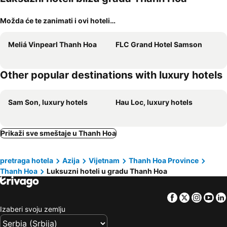
Možda će te zanimati i ovi hoteli…
Meliá Vinpearl Thanh Hoa
FLC Grand Hotel Samson
Other popular destinations with luxury hotels
Sam Son, luxury hotels
Hau Loc, luxury hotels
Prikaži sve smeštaje u Thanh Hoa
pretraga hotela
Azija
Vijetnam
Thanh Hoa Province
Thanh Hoa
Luksuzni hoteli u gradu Thanh Hoa
Facebook
Twitter
Insta
Yo
Izaberi svoju zemlju