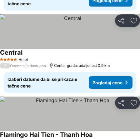
Pogledaj cene
tačne cene
Deli
Do
Central
Pogledaj cene
Hotel
5 Zvezdice
/
Centar grada: udaljenost 0.9 km
Ocena nije dostupna
Izaberi datume da bi se prikazale
Pogledaj cene
tačne cene
Deli
Do
Flamingo Hai Tien - Thanh Hoa
Pogledaj cene