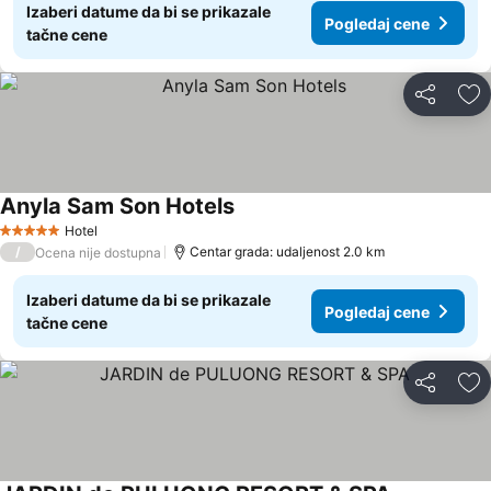
Izaberi datume da bi se prikazale
Pogledaj cene
tačne cene
Deli
Do
Anyla Sam Son Hotels
Pogledaj cene
Hotel
5 Zvezdice
/
Centar grada: udaljenost 2.0 km
Ocena nije dostupna
Izaberi datume da bi se prikazale
Pogledaj cene
tačne cene
Deli
Do