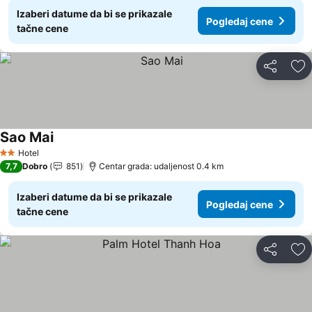
Izaberi datume da bi se prikazale
Pogledaj cene
tačne cene
Deli
Do
Sao Mai
Pogledaj cene
Hotel
2 Zvezdice
7,7
Dobro
851
Centar grada: udaljenost 0.4 km
Izaberi datume da bi se prikazale
Pogledaj cene
tačne cene
Deli
Do