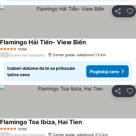
Deli
Do
Flamingo Hải Tiến- View Biển
Pogledaj cene
Hotel
5 Zvezdice
/
Centar grada: udaljenost 1.5 km
Ocena nije dostupna
Izaberi datume da bi se prikazale
Pogledaj cene
tačne cene
Deli
Do
Flamingo Toa Ibiza, Hai Tien
Pogledaj cene
Hotel
5 Zvezdice
/
Centar grada: udaljenost 21.2 km
Ocena nije dostupna