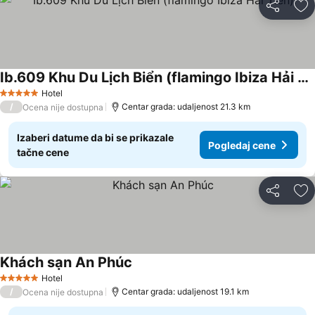
Deli
Do
Ib.609 Khu Du Lịch Biển (flamingo Ibiza Hải Tiến)
Pogledaj cene
Hotel
5 Zvezdice
/
Centar grada: udaljenost 21.3 km
Ocena nije dostupna
Izaberi datume da bi se prikazale
Pogledaj cene
tačne cene
Deli
Do
Khách sạn An Phúc
Pogledaj cene
Hotel
5 Zvezdice
/
Centar grada: udaljenost 19.1 km
Ocena nije dostupna