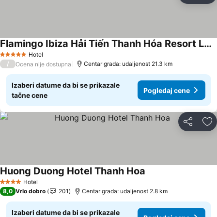
Flamingo Ibiza Hải Tiến Thanh Hóa Resort Luxury
Pogledaj cene
Hotel
5 Zvezdice
/
Centar grada: udaljenost 21.3 km
Ocena nije dostupna
Izaberi datume da bi se prikazale
Pogledaj cene
tačne cene
Deli
Do
Huong Duong Hotel Thanh Hoa
Pogledaj cene
Hotel
4 Zvezdice
8,0
Vrlo dobro
201
Centar grada: udaljenost 2.8 km
Izaberi datume da bi se prikazale