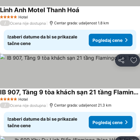
Linh Anh Motel Thanh Hoá
Pogledaj cene
Hotel
5 Zvezdice
/
Centar grada: udaljenost 1.8 km
Ocena nije dostupna
Izaberi datume da bi se prikazale
Pogledaj cene
tačne cene
Deli
Do
IB 907, Tầng 9 tòa khách sạn 21 tầng Flamingo Hải Tiến
Pogledaj cene
Hotel
5 Zvezdice
/
Centar grada: udaljenost 21.3 km
Ocena nije dostupna
Izaberi datume da bi se prikazale
Pogledaj cene
tačne cene