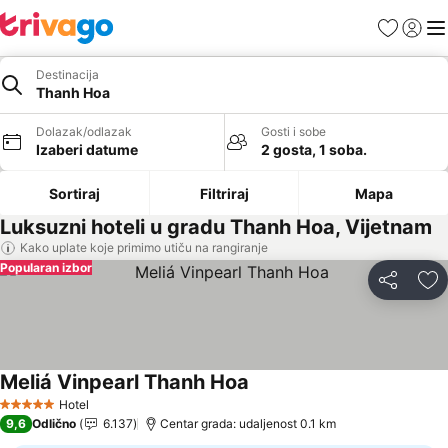
Favoriti
Prijavi
Men
Destinacija
Thanh Hoa
Dolazak/odlazak
Gosti i sobe
Izaberi datume
2 gosta, 1 soba.
Sortiraj
Filtriraj
Mapa
Luksuzni hoteli u gradu Thanh Hoa, Vijetnam
Kako uplate koje primimo utiču na rangiranje
Popularan izbor
Deli
Do
Meliá Vinpearl Thanh Hoa
Pogledaj cene
Hotel
5 Zvezdice
9,6
Odlično
6.137
Centar grada: udaljenost 0.1 km