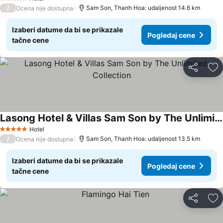
5 Zvezdice
/
Sam Son, Thanh Hoa: udaljenost 14.6 km
Ocena nije dostupna
Izaberi datume da bi se prikazale
Pogledaj cene
tačne cene
Deli
Do
Lasong Hotel & Villas Sam Son by The Unlimited Collection
Pogledaj cene
Hotel
5 Zvezdice
/
Sam Son, Thanh Hoa: udaljenost 13.5 km
Ocena nije dostupna
Izaberi datume da bi se prikazale
Pogledaj cene
tačne cene
Deli
Do