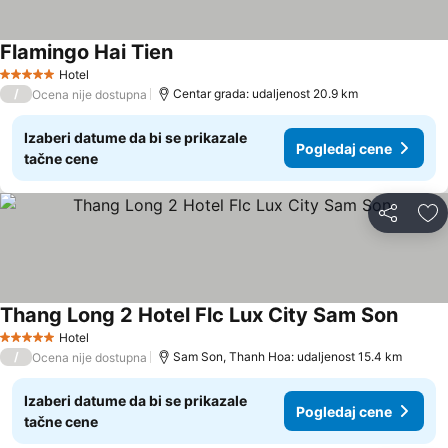
Flamingo Hai Tien
Pogledaj cene
Hotel
5 Zvezdice
/
Centar grada: udaljenost 20.9 km
Ocena nije dostupna
Izaberi datume da bi se prikazale
Pogledaj cene
tačne cene
Deli
Do
Thang Long 2 Hotel Flc Lux City Sam Son
Pogled
Hotel
5 Zvezdice
/
Sam Son, Thanh Hoa: udaljenost 15.4 km
Ocena nije dostupna
Izaberi datume da bi se prikazale
Pogledaj cene
tačne cene