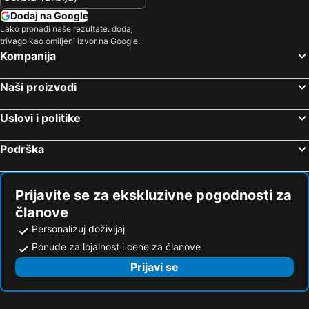
Dodaj na Google
Lako pronađi naše rezultate: dodaj
trivago kao omiljeni izvor na Google.
Kompanija
Naši proizvodi
Uslovi i politike
Podrška
Prijavite se za ekskluzivne pogodnosti za
članove
Personalizuj doživljaj
Ponude za lojalnost i cene za članove
Prijavi se