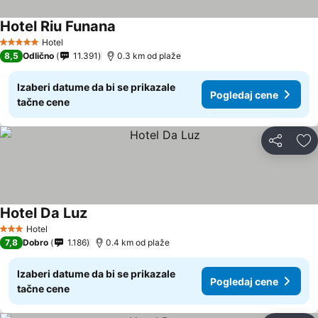
Hotel Riu Funana
Hotel
5 Zvezdice
8,5
Odlično
11.391
0.3 km od plaže
Izaberi datume da bi se prikazale
Pogledaj cene
tačne cene
Deli
Do
Hotel Da Luz
Hotel
3 Zvezdice
7,8
Dobro
1.186
0.4 km od plaže
Izaberi datume da bi se prikazale
Pogledaj cene
tačne cene