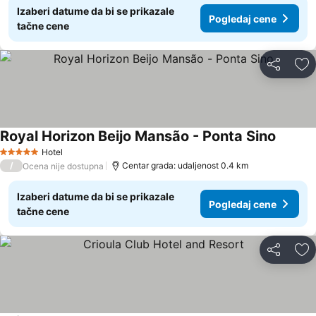
Izaberi datume da bi se prikazale
Pogledaj cene
tačne cene
Deli
Do
Royal Horizon Beijo Mansão - Ponta Sino
Hotel
5 Zvezdice
/
Centar grada: udaljenost 0.4 km
Ocena nije dostupna
Izaberi datume da bi se prikazale
Pogledaj cene
tačne cene
Deli
Do