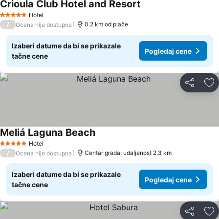
Crioula Club Hotel and Resort
Hotel
5 Zvezdice
/
0.2 km od plaže
Ocena nije dostupna
Izaberi datume da bi se prikazale
Pogledaj cene
tačne cene
Deli
Do
Meliá Laguna Beach
Hotel
5 Zvezdice
/
Centar grada: udaljenost 2.3 km
Ocena nije dostupna
Izaberi datume da bi se prikazale
Pogledaj cene
tačne cene
Deli
Do