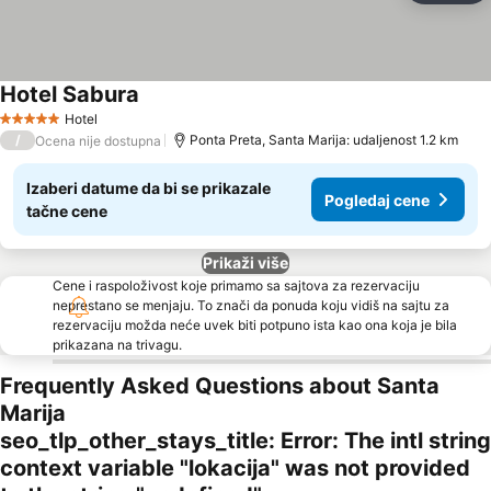
Hotel Sabura
Hotel
5 Zvezdice
/
Ponta Preta, Santa Marija: udaljenost 1.2 km
Ocena nije dostupna
Izaberi datume da bi se prikazale
Pogledaj cene
tačne cene
Prikaži više
Cene i raspoloživost koje primamo sa sajtova za rezervaciju
neprestano se menjaju. To znači da ponuda koju vidiš na sajtu za
rezervaciju možda neće uvek biti potpuno ista kao ona koja je bila
prikazana na trivagu.
Frequently Asked Questions about Santa
Marija
seo_tlp_other_stays_title: Error: The intl string
context variable "lokacija" was not provided