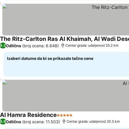
The Ritz-Carlton Ras Al Khaimah, Al Wadi Des
Odlično
(broj ocena: 6.648)
9,2
Centar grada: udaljenost 25.2 km
Izaberi datume da bi se prikazale tačne cene
Al Hamra Residence
5 Zvezdice
Pogledaj cene
Odlično
(broj ocena: 11.503)
8,6
Centar grada: udaljenost 20.5 km