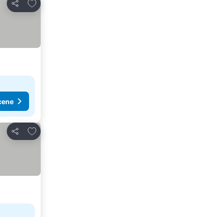
Dodati u favorite
Deli
cene
Dodati u favorite
Deli