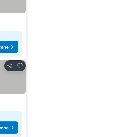
cene
Dodati u favorite
Deli
cene