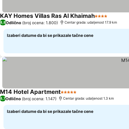
KAY Homes Villas Ras Al Khaimah
4 Zvezdice
Pogledaj
Odlično
(broj ocena: 1.800)
8,8
Centar grada: udaljenost 17.9 km
Izaberi datume da bi se prikazale tačne cene
M14 Hotel Apartment
5 Zvezdice
Pogledaj cene
Odlično
(broj ocena: 1.147)
8,7
Centar grada: udaljenost 1.3 km
Izaberi datume da bi se prikazale tačne cene