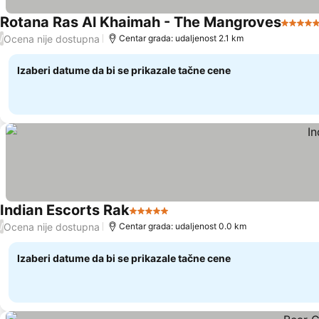
Rotana Ras Al Khaimah - The Mangroves
5 Zvez
Ocena nije dostupna
/
Centar grada: udaljenost 2.1 km
Izaberi datume da bi se prikazale tačne cene
Indian Escorts Rak
5 Zvezdice
Pogledaj cene
Ocena nije dostupna
/
Centar grada: udaljenost 0.0 km
Izaberi datume da bi se prikazale tačne cene