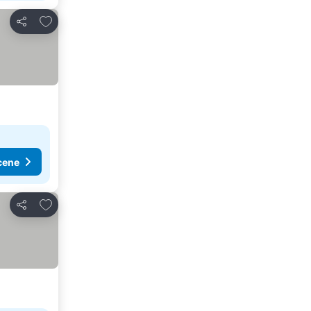
Dodati u favorite
Deli
cene
Dodati u favorite
Deli