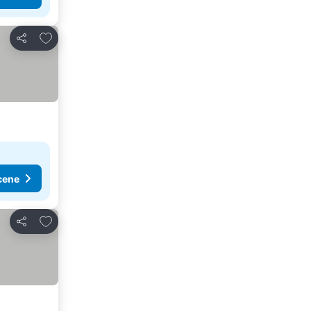
Dodati u favorite
Deli
cene
Dodati u favorite
Deli