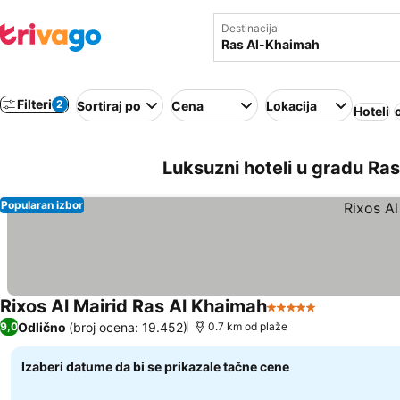
Destinacija
Filteri
2
Sortiraj po
Cena
Lokacija
Hoteli
Luksuzni hoteli u gradu Ras
Popularan izbor
Rixos Al Mairid Ras Al Khaimah
5 Zvezdice
Pogledaj ce
Odlično
(broj ocena: 19.452)
9,0
0.7 km od plaže
Izaberi datume da bi se prikazale tačne cene