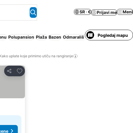
SR · €
Meni
Prijavi me
Pogledaj mapu
enu
Polupansion
Plaža
Bazen
Odmaralište
Pun pansion
Porodi
Kako uplate koje primimo utiču na rangiranje
Dodati u favorite
Deli
cene