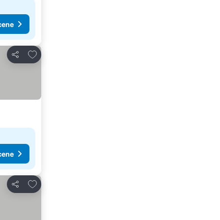
cene
Dodati u favorite
Deli
cene
Dodati u favorite
Deli