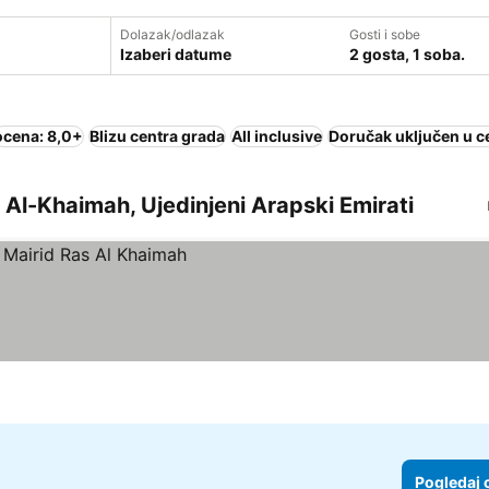
Dolazak/odlazak
Gosti i sobe
Izaberi datume
2 gosta, 1 soba.
ocena: 8,0+
Blizu centra grada
All inclusive
Doručak uključen u c
 Al-Khaimah, Ujedinjeni Arapski Emirati
ne
Pogledaj 