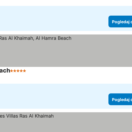
Pogledaj 
each
5 Zvezdice
Pogledaj cene
Pogledaj 