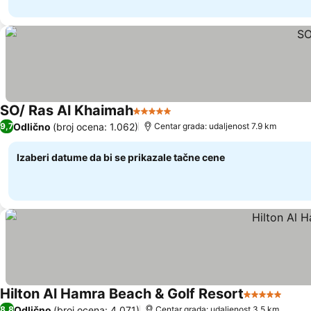
SO/ Ras Al Khaimah
5 Zvezdice
Pogledaj cene
Odlično
(broj ocena: 1.062)
9,7
Centar grada: udaljenost 7.9 km
Izaberi datume da bi se prikazale tačne cene
Hilton Al Hamra Beach & Golf Resort
5 Zvezdice
Pogl
Odlično
(broj ocena: 4.071)
8,8
Centar grada: udaljenost 3.5 km