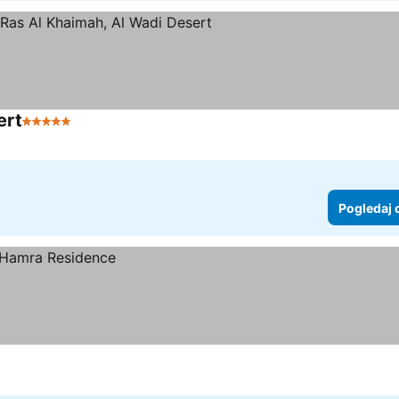
ert
5 Zvezdice
Pogledaj cene
Pogledaj 