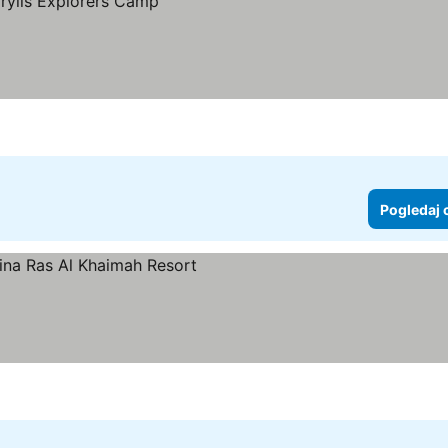
Pogledaj 
e
gledaj cene