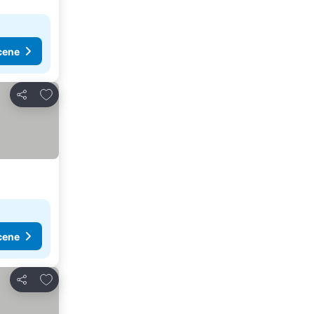
cene
Dodati u favorite
Deli
cene
Dodati u favorite
Deli