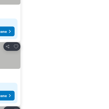
cene
Dodati u favorite
Deli
cene