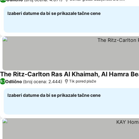
Izaberi datume da bi se prikazale tačne cene
The Ritz-Carlton Ras Al Khaimah, Al Hamra B
Odlično
(broj ocena: 2.444)
9,1
Tik pored plaže
Izaberi datume da bi se prikazale tačne cene