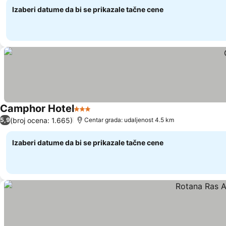
Izaberi datume da bi se prikazale tačne cene
Camphor Hotel
3 Zvezdice
Pogledaj cene
(broj ocena: 1.665)
5,9
Centar grada: udaljenost 4.5 km
Izaberi datume da bi se prikazale tačne cene