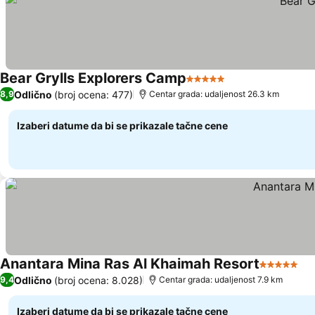
Bear Grylls Explorers Camp
5 Zvezdice
Pogledaj cene
Odlično
(broj ocena: 477)
8,9
Centar grada: udaljenost 26.3 km
Izaberi datume da bi se prikazale tačne cene
Anantara Mina Ras Al Khaimah Resort
5 Zvezdic
Po
Odlično
(broj ocena: 8.028)
9,4
Centar grada: udaljenost 7.9 km
Izaberi datume da bi se prikazale tačne cene