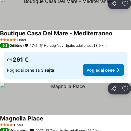
Deli
Do
Boutique Casa Del Mare - Mediterraneo
Hotel
5 Zvezdice
9,1
Odlično
174
Herceg Novi, Igalo: udaljenost 13.9 km
261 €
Od
Pogledaj cene sa
3 sajta
Pogledaj cene
Deli
Do
Magnolia Place
Hotel
4 Zvezdice
8,1
Vrlo dobro
903
Tivat, Igalo: udaljenost 16.2 km