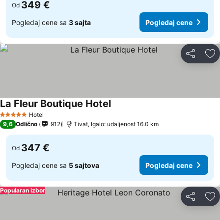
349 €
Od
Pogledaj cene sa
3 sajta
Pogledaj cene
Deli
Do
La Fleur Boutique Hotel
Hotel
5 Zvezdice
9,6
Odlično
912
Tivat, Igalo: udaljenost 16.0 km
347 €
Od
Pogledaj cene sa
5 sajtova
Pogledaj cene
Popularan izbor
Deli
Do