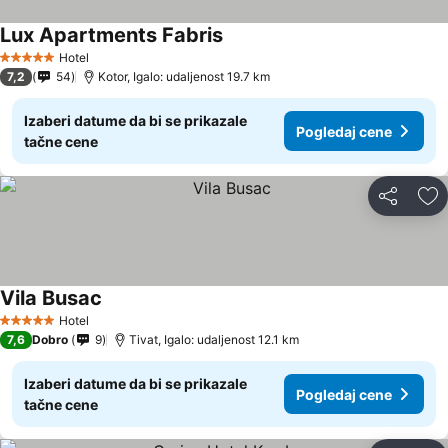
Lux Apartments Fabris
Hotel
5 Zvezdice
7,2
54
Kotor, Igalo: udaljenost 19.7 km
Izaberi datume da bi se prikazale
Pogledaj cene
tačne cene
Deli
Do
Vila Busac
Hotel
5 Zvezdice
7,6
Dobro
9
Tivat, Igalo: udaljenost 12.1 km
Izaberi datume da bi se prikazale
Pogledaj cene
tačne cene