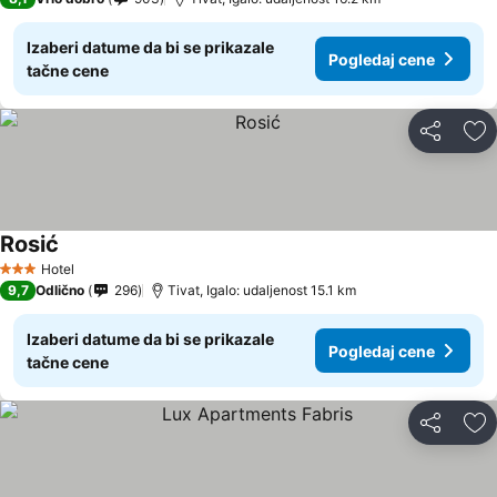
Izaberi datume da bi se prikazale
Pogledaj cene
tačne cene
Deli
Do
Rosić
Hotel
3 Zvezdice
9,7
Odlično
296
Tivat, Igalo: udaljenost 15.1 km
Izaberi datume da bi se prikazale
Pogledaj cene
tačne cene
Deli
Do