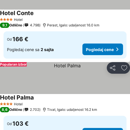
Hotel Conte
Hotel
4 Zvezdice
9,1
Odlično
4.798
Perast, Igalo: udaljenost 16.0 km
166 €
Od
Pogledaj cene sa
2 sajta
Pogledaj cene
Popularan izbor
Deli
Do
Hotel Palma
Hotel
4 Zvezdice
8,6
Odlično
2.702
Tivat, Igalo: udaljenost 16.2 km
103 €
Od