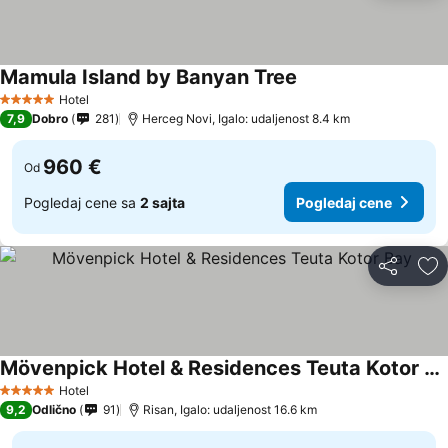
Mamula Island by Banyan Tree
Hotel
5 Zvezdice
7,9
Dobro
281
Herceg Novi, Igalo: udaljenost 8.4 km
960 €
Od
Pogledaj cene sa
2 sajta
Pogledaj cene
Deli
Do
Mövenpick Hotel & Residences Teuta Kotor Bay
Hotel
5 Zvezdice
9,2
Odlično
91
Risan, Igalo: udaljenost 16.6 km