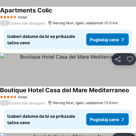
Apartments Colic
Hotel
5 Zvezdice
/
Herceg Novi, Igalo: udaljenost 10.0 km
Ocena nije dostupna
Izaberi datume da bi se prikazale
Pogledaj cene
tačne cene
Deli
Do
Boutique Hotel Casa del Mare Mediterraneo
Hotel
5 Zvezdice
/
Herceg Novi, Igalo: udaljenost 13.6 km
Ocena nije dostupna
Izaberi datume da bi se prikazale
Pogledaj cene
tačne cene