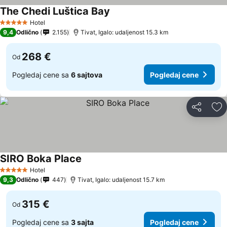
The Chedi Luštica Bay
Hotel
5 Zvezdice
9,4
Odlično
2.155
Tivat, Igalo: udaljenost 15.3 km
268 €
Od
Pogledaj cene sa
6 sajtova
Pogledaj cene
Deli
Do
SIRO Boka Place
Hotel
5 Zvezdice
9,3
Odlično
447
Tivat, Igalo: udaljenost 15.7 km
315 €
Od
Pogledaj cene sa
3 sajta
Pogledaj cene