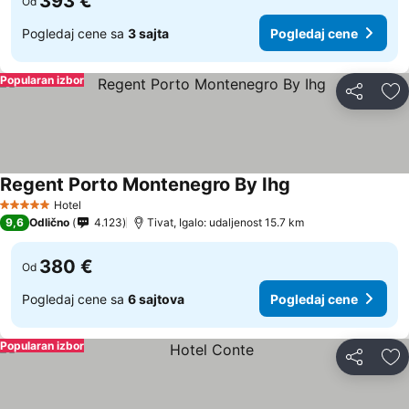
393 €
Od
Pogledaj cene sa
3 sajta
Pogledaj cene
Popularan izbor
Deli
Do
Regent Porto Montenegro By Ihg
Hotel
5 Zvezdice
9,6
Odlično
4.123
Tivat, Igalo: udaljenost 15.7 km
380 €
Od
Pogledaj cene sa
6 sajtova
Pogledaj cene
Popularan izbor
Deli
Do