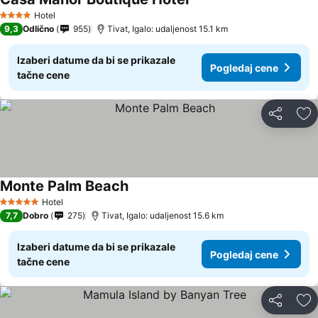
Hotel
4 Zvezdice
9,3
Odlično
955
Tivat, Igalo: udaljenost 15.1 km
Izaberi datume da bi se prikazale
Pogledaj cene
tačne cene
Deli
Do
Monte Palm Beach
Hotel
5 Zvezdice
7,7
Dobro
275
Tivat, Igalo: udaljenost 15.6 km
Izaberi datume da bi se prikazale
Pogledaj cene
tačne cene
Deli
Do