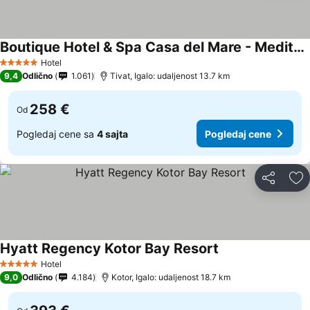
Boutique Hotel & Spa Casa del Mare - Mediterraneo
Hotel
5 Zvezdice
9,4
Odlično
1.061
Tivat, Igalo: udaljenost 13.7 km
258 €
Od
Pogledaj cene sa
4 sajta
Pogledaj cene
Deli
Do
Hyatt Regency Kotor Bay Resort
Hotel
5 Zvezdice
9,0
Odlično
4.184
Kotor, Igalo: udaljenost 18.7 km