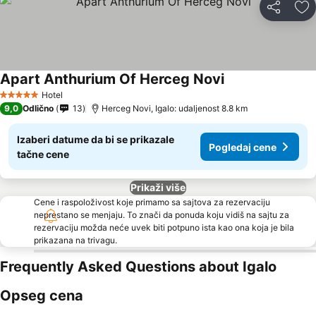
Deli
Do
Apart Anthurium Of Herceg Novi
Hotel
5 Zvezdice
9,0
Odlično
13
Herceg Novi, Igalo: udaljenost 8.8 km
Izaberi datume da bi se prikazale
Pogledaj cene
tačne cene
Prikaži više
Cene i raspoloživost koje primamo sa sajtova za rezervaciju
neprestano se menjaju. To znači da ponuda koju vidiš na sajtu za
rezervaciju možda neće uvek biti potpuno ista kao ona koja je bila
prikazana na trivagu.
Frequently Asked Questions about Igalo
Opseg cena