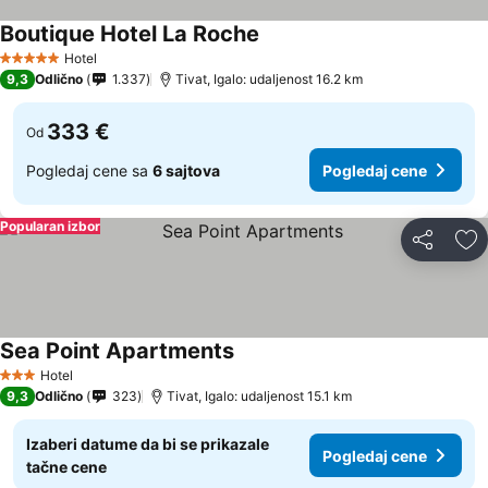
Boutique Hotel La Roche
Hotel
5 Zvezdice
9,3
Odlično
1.337
Tivat, Igalo: udaljenost 16.2 km
333 €
Od
Pogledaj cene sa
6 sajtova
Pogledaj cene
Popularan izbor
Deli
Do
Sea Point Apartments
Hotel
3 Zvezdice
9,3
Odlično
323
Tivat, Igalo: udaljenost 15.1 km
Izaberi datume da bi se prikazale
Pogledaj cene
tačne cene