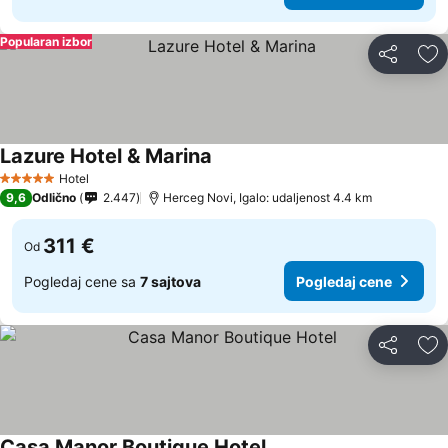
Popularan izbor
Deli
Do
Lazure Hotel & Marina
Hotel
5 Zvezdice
9,6
Odlično
2.447
Herceg Novi, Igalo: udaljenost 4.4 km
311 €
Od
Pogledaj cene sa
7 sajtova
Pogledaj cene
Deli
Do
Casa Manor Boutique Hotel