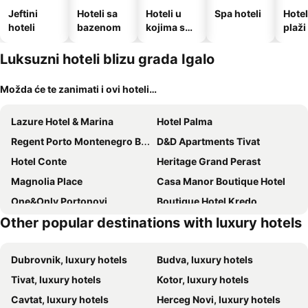
Jeftini
Hoteli sa
Hoteli u
Spa hoteli
Hotel
hoteli
bazenom
kojima su
plaži
dozvoljeni
kućni
Luksuzni hoteli blizu grada Igalo
ljubimci
Možda će te zanimati i ovi hoteli…
Lazure Hotel & Marina
Hotel Palma
Regent Porto Montenegro By Ihg
D&D Apartments Tivat
Hotel Conte
Heritage Grand Perast
Magnolia Place
Casa Manor Boutique Hotel
One&Only Portonovi
Boutique Hotel Kredo
Other popular destinations with luxury hotels
SIRO Boka Place
Hyatt Regency Kotor Bay Resort
Boutique Casa Del Mare - Mediterraneo
Hotel Pine
Dubrovnik, luxury hotels
Budva, luxury hotels
The Chedi Luštica Bay
Sea Point Apartments
Tivat, luxury hotels
Kotor, luxury hotels
Vila Busac
Mamula Island by Banyan Tree
Cavtat, luxury hotels
Herceg Novi, luxury hotels
Monte Palm Beach
La Fleur Boutique Hotel