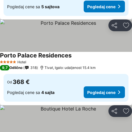
Pogledaj cene sa
5 sajtova
Pogledaj cene
Deli
Do
Porto Palace Residences
Hotel
5 Zvezdice
9,7
Odlično
318
Tivat, Igalo: udaljenost 15.4 km
368 €
Od
Pogledaj cene sa
4 sajta
Pogledaj cene
Deli
Do