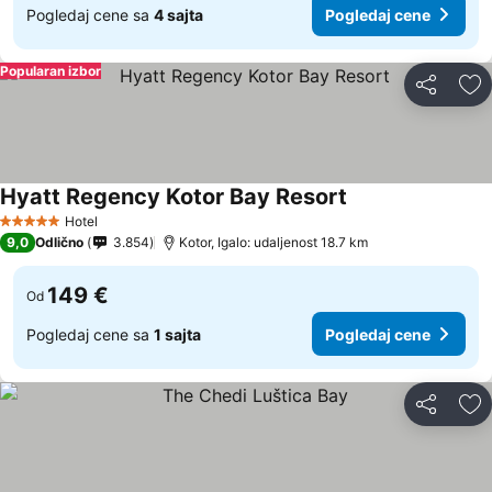
Pogledaj cene sa
4 sajta
Pogledaj cene
Popularan izbor
Deli
Do
Hyatt Regency Kotor Bay Resort
Hotel
5 Zvezdice
9,0
Odlično
3.854
Kotor, Igalo: udaljenost 18.7 km
149 €
Od
Pogledaj cene sa
1 sajta
Pogledaj cene
Deli
Do