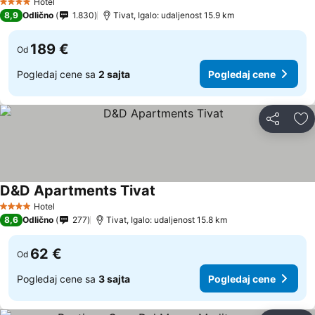
Hotel
4 Zvezdice
8,9
Odlično
1.830
Tivat, Igalo: udaljenost 15.9 km
189 €
Od
Pogledaj cene sa
2 sajta
Pogledaj cene
Deli
Do
D&D Apartments Tivat
Hotel
4 Zvezdice
8,6
Odlično
277
Tivat, Igalo: udaljenost 15.8 km
62 €
Od
Pogledaj cene sa
3 sajta
Pogledaj cene