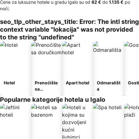
Cene za luksuzne hotele u gradu Igalo su od
‎62 €
do
‎1.135 €
po
noći.
seo_tlp_other_stays_title: Error: The intl string
context variable "lokacija" was not provided
to the string "undefined"
Hotel
Prenoćište
Apart hotel
Odmarališt
Gost
sa
a
doručkom
Popularne kategorije hotela u Igalo