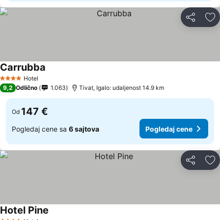
Deli
Do
Carrubba
Hotel
4 Zvezdice
9,2
Odlično
1.063
Tivat, Igalo: udaljenost 14.9 km
147 €
Od
Pogledaj cene sa
6 sajtova
Pogledaj cene
Deli
Do
Hotel Pine