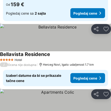
159 €
Od
Pogledaj cene sa
2 sajta
Pogledaj cene
Deli
Do
Bellavista Residence
Hotel
5 Zvezdice
/
Herceg Novi, Igalo: udaljenost 1.7 km
Ocena nije dostupna
Izaberi datume da bi se prikazale
Pogledaj cene
tačne cene
Deli
Do