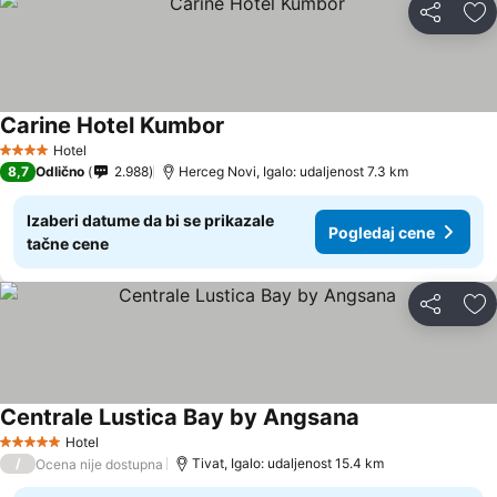
Deli
Do
Carine Hotel Kumbor
Hotel
4 Zvezdice
8,7
Odlično
2.988
Herceg Novi, Igalo: udaljenost 7.3 km
Izaberi datume da bi se prikazale
Pogledaj cene
tačne cene
Deli
Do
Centrale Lustica Bay by Angsana
Hotel
5 Zvezdice
/
Tivat, Igalo: udaljenost 15.4 km
Ocena nije dostupna