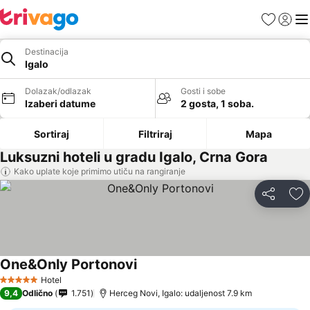
Favoriti
Prijavi
Men
Destinacija
Igalo
Dolazak/odlazak
Gosti i sobe
Izaberi datume
2 gosta, 1 soba.
Sortiraj
Filtriraj
Mapa
Luksuzni hoteli u gradu Igalo, Crna Gora
Kako uplate koje primimo utiču na rangiranje
Deli
Do
One&Only Portonovi
Hotel
5 Zvezdice
9,4
Odlično
1.751
Herceg Novi, Igalo: udaljenost 7.9 km