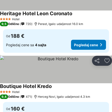
Heritage Hotel Leon Coronato
Hotel
4 Zvezdice
9,5
Odlično
720
Perast, Igalo: udaljenost 16.0 km
188 €
Od
Pogledaj cene sa
4 sajta
Pogledaj cene
Deli
Do
Boutique Hotel Kredo
Hotel
4 Zvezdice
9,4
Odlično
471
Herceg Novi, Igalo: udaljenost 4.3 km
160 €
Od