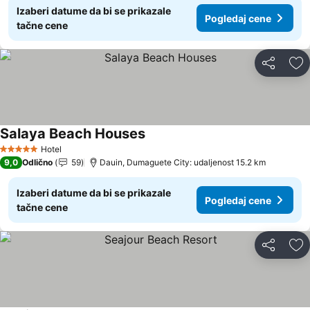
Izaberi datume da bi se prikazale
Pogledaj cene
tačne cene
Deli
Do
Salaya Beach Houses
Hotel
5 Zvezdice
9,0
Odlično
59
Dauin, Dumaguete City: udaljenost 15.2 km
Izaberi datume da bi se prikazale
Pogledaj cene
tačne cene
Deli
Do