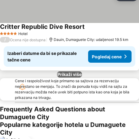
Critter Republic Dive Resort
Hotel
5 Zvezdice
/
Dauin, Dumaguete City: udaljenost 19.5 km
Ocena nije dostupna
Izaberi datume da bi se prikazale
Pogledaj cene
tačne cene
Prikaži više
Cene i raspoloživost koje primamo sa sajtova za rezervaciju
neprestano se menjaju. To znači da ponuda koju vidiš na sajtu za
rezervaciju možda neće uvek biti potpuno ista kao ona koja je bila
prikazana na trivagu.
Frequently Asked Questions about
Dumaguete City
Popularne kategorije hotela u Dumaguete
City