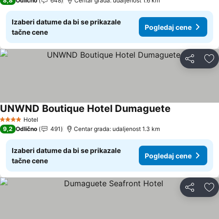
8,8
Odlično
648
Centar grada: udaljenost 1.6 km
Izaberi datume da bi se prikazale
Pogledaj cene
tačne cene
Deli
Do
UNWND Boutique Hotel Dumaguete
Hotel
4 Zvezdice
9,2
Odlično
491
Centar grada: udaljenost 1.3 km
Izaberi datume da bi se prikazale
Pogledaj cene
tačne cene
Deli
Do