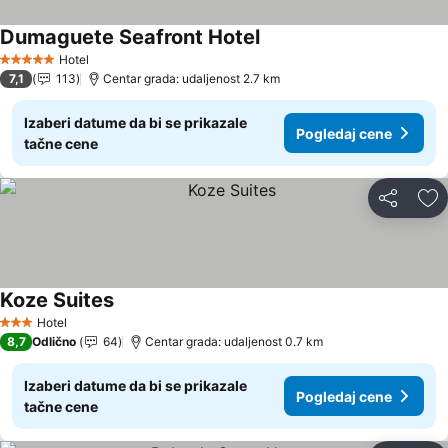
Dumaguete Seafront Hotel
Hotel
5 Zvezdice
7,1
113
Centar grada: udaljenost 2.7 km
Izaberi datume da bi se prikazale
Pogledaj cene
tačne cene
Deli
Do
Koze Suites
Hotel
3 Zvezdice
8,7
Odlično
64
Centar grada: udaljenost 0.7 km
Izaberi datume da bi se prikazale
Pogledaj cene
tačne cene