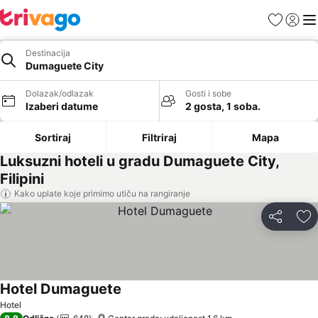
Favoriti
Prijavi
Men
Destinacija
Dumaguete City
Dolazak/odlazak
Gosti i sobe
Izaberi datume
2 gosta, 1 soba.
Sortiraj
Filtriraj
Mapa
Luksuzni hoteli u gradu Dumaguete City,
Filipini
Kako uplate koje primimo utiču na rangiranje
Deli
Do
Hotel Dumaguete
Hotel