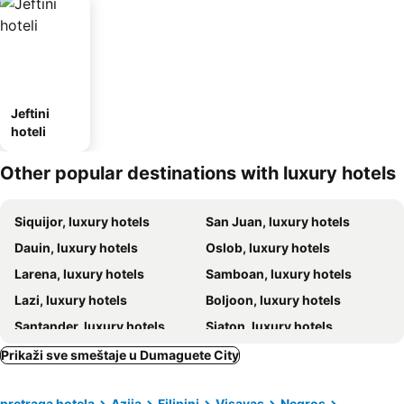
Jeftini
hoteli
Other popular destinations with luxury hotels
Siquijor, luxury hotels
San Juan, luxury hotels
Dauin, luxury hotels
Oslob, luxury hotels
Larena, luxury hotels
Samboan, luxury hotels
Lazi, luxury hotels
Boljoon, luxury hotels
Santander, luxury hotels
Siaton, luxury hotels
Bais City, luxury hotels
Prikaži sve smeštaje u Dumaguete City
pretraga hotela
Azija
Filipini
Visayas
Negros