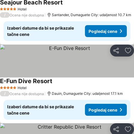
Seajour Beach Resort
Hotel
5 Zvezdice
/
Santander, Dumaguete City: udaljenost 10.7 km
Ocena nije dostupna
Izaberi datume da bi se prikazale
Pogledaj cene
tačne cene
Deli
Do
E-Fun Dive Resort
Hotel
5 Zvezdice
/
Dauin, Dumaguete City: udaljenost 17.1 km
Ocena nije dostupna
Izaberi datume da bi se prikazale
Pogledaj cene
tačne cene
Deli
Do