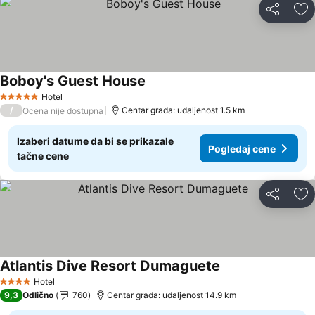
Deli
Do
Boboy's Guest House
Hotel
5 Zvezdice
/
Centar grada: udaljenost 1.5 km
Ocena nije dostupna
Izaberi datume da bi se prikazale
Pogledaj cene
tačne cene
Deli
Do
Atlantis Dive Resort Dumaguete
Hotel
4 Zvezdice
9,3
Odlično
760
Centar grada: udaljenost 14.9 km