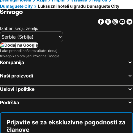
Dumaguete City
Luksuzni hoteli u gradu Dumaguete City
Facebook
Twitter
Insta
Yo
Izaberi svoju zemlju
Dodaj na Google
Lako pronađi naše rezultate: dodaj
trivago kao omiljeni izvor na Google.
Kompanija
Naši proizvodi
Uslovi i politike
Podrška
Prijavite se za ekskluzivne pogodnosti za
članove