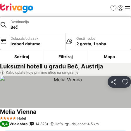
Favoriti
Prijavi
Men
Destinacija
Beč
Dolazak/odlazak
Gosti i sobe
Izaberi datume
2 gosta, 1 soba.
Sortiraj
Filtriraj
Mapa
Luksuzni hoteli u gradu Beč, Austrija
Kako uplate koje primimo utiču na rangiranje
Deli
Do
Melia Vienna
Hotel
5 Zvezdice
8,4
Vrlo dobro
14.823
Hofburg: udaljenost 4.5 km