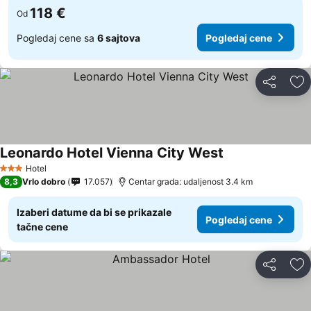
118 €
Od
Pogledaj cene sa
6 sajtova
Pogledaj cene
Deli
Do
Leonardo Hotel Vienna City West
Hotel
3 Zvezdice
8,3
Vrlo dobro
17.057
Centar grada: udaljenost 3.4 km
Izaberi datume da bi se prikazale
Pogledaj cene
tačne cene
Deli
Do