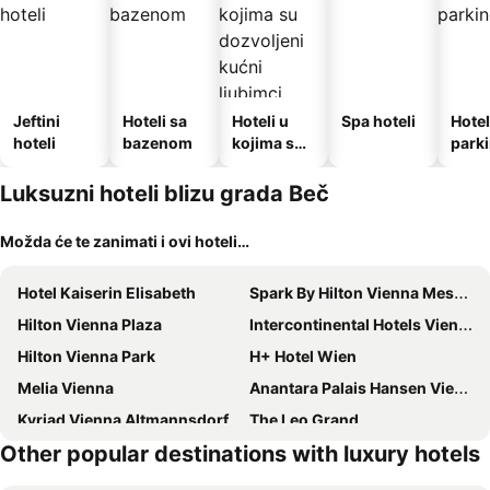
Jeftini
Hoteli sa
Hoteli u
Spa hoteli
Hotel
hoteli
bazenom
kojima su
park
dozvoljeni
kućni
Luksuzni hoteli blizu grada Beč
ljubimci
Možda će te zanimati i ovi hoteli…
Hotel Kaiserin Elisabeth
Spark By Hilton Vienna Messe Prater
Hilton Vienna Plaza
Intercontinental Hotels Vienna By Ihg
Hilton Vienna Park
H+ Hotel Wien
Melia Vienna
Anantara Palais Hansen Vienna Hotel
Kyriad Vienna Altmannsdorf
The Leo Grand
Other popular destinations with luxury hotels
SO/ Vienna
OEKOTEL Treffpunkt Föhrenhain
Leonardo Hotel Vienna City West
Steigenberger Hotel Herrenhof