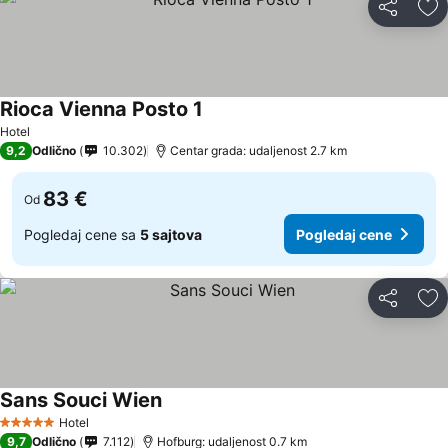
Deli
Do
Rioca Vienna Posto 1
Hotel
9,2
Odlično
10.302
Centar grada: udaljenost 2.7 km
83 €
Od
Pogledaj cene sa
5 sajtova
Pogledaj cene
Deli
Do
Sans Souci Wien
Hotel
5 Zvezdice
9,7
Odlično
7.112
Hofburg: udaljenost 0.7 km