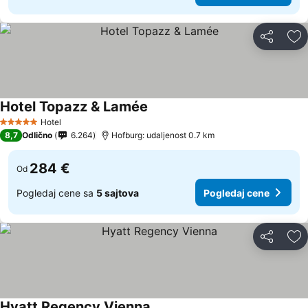
Deli
Do
Hotel Topazz & Lamée
Hotel
5 Zvezdice
8,7
Odlično
6.264
Hofburg: udaljenost 0.7 km
284 €
Od
Pogledaj cene sa
5 sajtova
Pogledaj cene
Deli
Do
Hyatt Regency Vienna