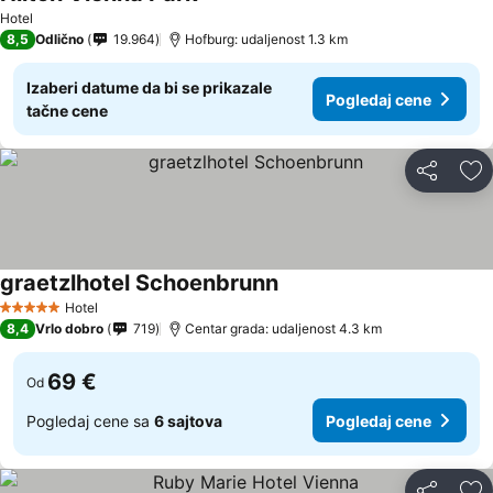
Hotel
8,5
Odlično
19.964
Hofburg: udaljenost 1.3 km
Izaberi datume da bi se prikazale
Pogledaj cene
tačne cene
Deli
Do
graetzlhotel Schoenbrunn
Hotel
5 Zvezdice
8,4
Vrlo dobro
719
Centar grada: udaljenost 4.3 km
69 €
Od
Pogledaj cene sa
6 sajtova
Pogledaj cene