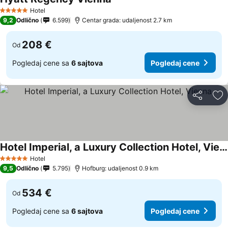
Hotel
5 Zvezdice
9,2
Odlično
6.599
Centar grada: udaljenost 2.7 km
208 €
Od
Pogledaj cene sa
6 sajtova
Pogledaj cene
Deli
Do
Hotel Imperial, a Luxury Collection Hotel, Vienna
Hotel
5 Zvezdice
9,5
Odlično
5.795
Hofburg: udaljenost 0.9 km
534 €
Od
Pogledaj cene sa
6 sajtova
Pogledaj cene