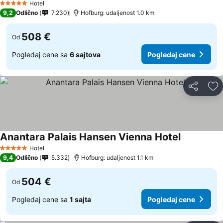
Hotel
5 Zvezdice
9,2
Odlično
7.230
Hofburg: udaljenost 1.0 km
508 €
Od
Pogledaj cene sa
6 sajtova
Pogledaj cene
Deli
Do
Anantara Palais Hansen Vienna Hotel
Hotel
5 Zvezdice
9,4
Odlično
5.332
Hofburg: udaljenost 1.1 km
504 €
Od
Pogledaj cene sa
1 sajta
Pogledaj cene