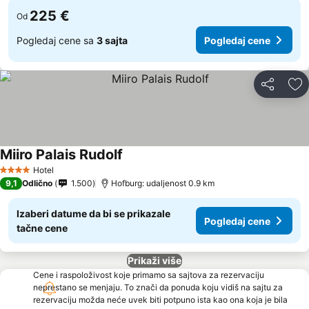
225 €
Od
Pogledaj cene sa
3 sajta
Pogledaj cene
Deli
Do
Miiro Palais Rudolf
Hotel
4 Zvezdice
9,1
Odlično
1.500
Hofburg: udaljenost 0.9 km
Izaberi datume da bi se prikazale
Pogledaj cene
tačne cene
Prikaži više
Cene i raspoloživost koje primamo sa sajtova za rezervaciju
neprestano se menjaju. To znači da ponuda koju vidiš na sajtu za
rezervaciju možda neće uvek biti potpuno ista kao ona koja je bila