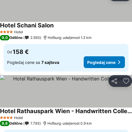
Hotel Schani Salon
Hotel
4 Zvezdice
9,0
Odlično
2.593
Hofburg: udaljenost 1.3 km
158 €
Od
Pogledaj cene sa
7 sajtova
Pogledaj cene
Deli
Do
Hotel Rathauspark Wien - Handwritten Collection
Hotel
4 Zvezdice
8,6
Odlično
7.793
Hofburg: udaljenost 0.9 km