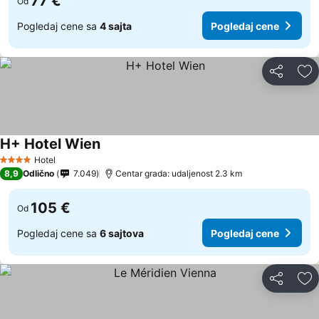
77 €
Od
Pogledaj cene sa
4 sajta
Pogledaj cene
Deli
Do
H+ Hotel Wien
Hotel
4 Zvezdice
8,9
Odlično
7.049
Centar grada: udaljenost 2.3 km
105 €
Od
Pogledaj cene sa
6 sajtova
Pogledaj cene
Deli
Do