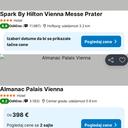
Spark By Hilton Vienna Messe Prater
Hotel
4 Zvezdice
8,8
Odlično
11.987
Hofburg: udaljenost 3.2 km
Izaberi datume da bi se prikazale
Pogledaj cene
tačne cene
Deli
Do
Almanac Palais Vienna
Hotel
5 Zvezdice
9,2
Odlično
3.183
Centar grada: udaljenost 0.6 km
398 €
Od
Pogledaj cene sa
2 sajta
Pogledaj cene