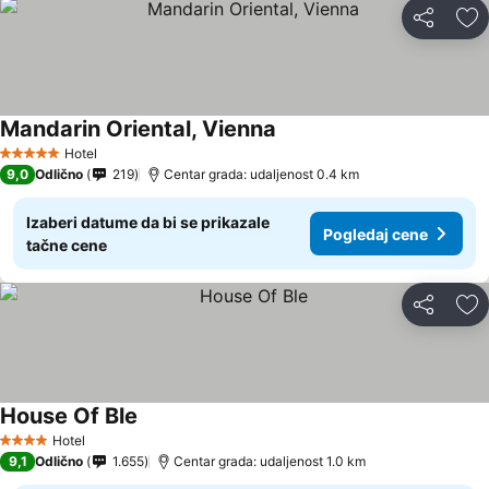
Deli
Do
Mandarin Oriental, Vienna
Hotel
5 Zvezdice
9,0
Odlično
219
Centar grada: udaljenost 0.4 km
Izaberi datume da bi se prikazale
Pogledaj cene
tačne cene
Deli
Do
House Of Ble
Hotel
4 Zvezdice
9,1
Odlično
1.655
Centar grada: udaljenost 1.0 km