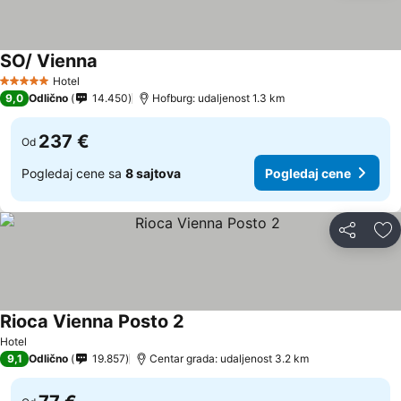
SO/ Vienna
Hotel
5 Zvezdice
9,0
Odlično
14.450
Hofburg: udaljenost 1.3 km
237 €
Od
Pogledaj cene sa
8 sajtova
Pogledaj cene
Deli
Do
Rioca Vienna Posto 2
Hotel
9,1
Odlično
19.857
Centar grada: udaljenost 3.2 km