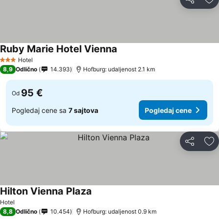
Deli
Do
Ruby Marie Hotel Vienna
Hotel
3 Zvezdice
8,9
Odlično
14.393
Hofburg: udaljenost 2.1 km
95 €
Od
Pogledaj cene sa
7 sajtova
Pogledaj cene
Deli
Do
Hilton Vienna Plaza
Hotel
8,8
Odlično
10.454
Hofburg: udaljenost 0.9 km