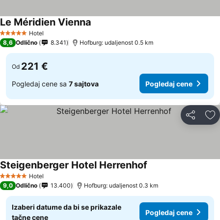
Le Méridien Vienna
Hotel
5 Zvezdice
8,6
Odlično
8.341
Hofburg: udaljenost 0.5 km
221 €
Od
Pogledaj cene sa
7 sajtova
Pogledaj cene
Deli
Do
Steigenberger Hotel Herrenhof
Hotel
5 Zvezdice
9,0
Odlično
13.400
Hofburg: udaljenost 0.3 km
Izaberi datume da bi se prikazale
Pogledaj cene
tačne cene