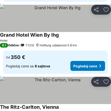
Deli
Do
Grand Hotel Wien By Ihg
Hotel
9,1
Odlično
7.133
Hofburg: udaljenost 0.8 km
350 €
Od
Pogledaj cene sa
6 sajtova
Pogledaj cene
Deli
Do
The Ritz-Carlton, Vienna