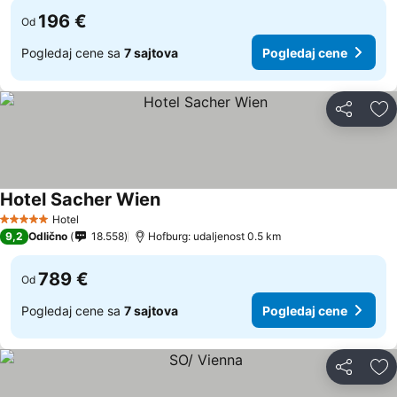
196 €
Od
Pogledaj cene sa
7 sajtova
Pogledaj cene
Deli
Do
Hotel Sacher Wien
Hotel
5 Zvezdice
9,2
Odlično
18.558
Hofburg: udaljenost 0.5 km
789 €
Od
Pogledaj cene sa
7 sajtova
Pogledaj cene
Deli
Do