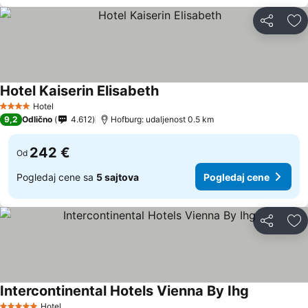
Deli
Do
Hotel Kaiserin Elisabeth
Hotel
4 Zvezdice
9,2
Odlično
4.612
Hofburg: udaljenost 0.5 km
242 €
Od
Pogledaj cene sa
5 sajtova
Pogledaj cene
Deli
Do
Intercontinental Hotels Vienna By Ihg
Hotel