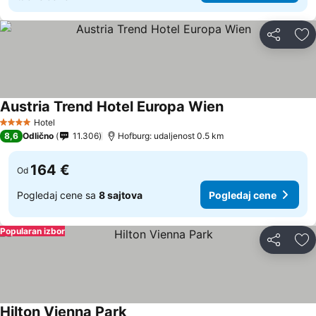
Deli
Do
Austria Trend Hotel Europa Wien
Hotel
4 Zvezdice
8,6
Odlično
11.306
Hofburg: udaljenost 0.5 km
164 €
Od
Pogledaj cene sa
8 sajtova
Pogledaj cene
Popularan izbor
Deli
Do
Hilton Vienna Park