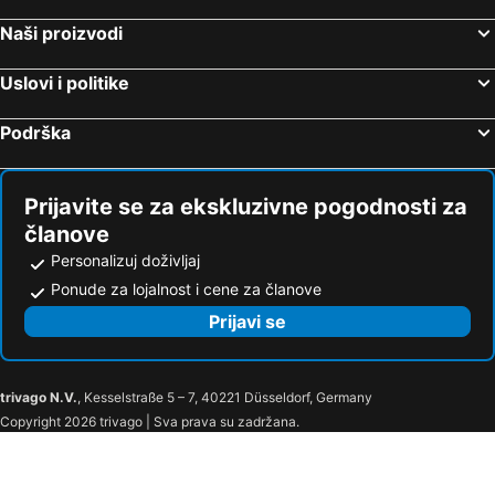
Hollmann Beletage
Grand Hotel Wien By Ihg
Naši proizvodi
The Ritz-Carlton, Vienna
House Of Ble
Miiro Palais Rudolf
The Guesthouse Vienna
Uslovi i politike
DO & CO Hotel Vienna
Hotel Bristol, a Luxury Collection Hotel, Vienna
Podrška
Small Luxury Hotel Altstadt Vienna
Pakat Suites
Prijavite se za ekskluzivne pogodnosti za
članove
Personalizuj doživljaj
Ponude za lojalnost i cene za članove
Prijavi se
trivago N.V.
, Kesselstraße 5 – 7, 40221 Düsseldorf, Germany
Copyright 2026 trivago | Sva prava su zadržana.