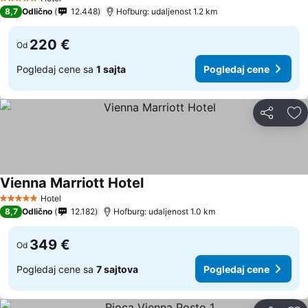
5 Zvezdice
8,7
Odlično
12.448
Hofburg: udaljenost 1.2 km
220 €
Od
Pogledaj cene sa
1 sajta
Pogledaj cene
Deli
Do
Vienna Marriott Hotel
Hotel
5 Zvezdice
8,7
Odlično
12.182
Hofburg: udaljenost 1.0 km
349 €
Od
Pogledaj cene sa
7 sajtova
Pogledaj cene