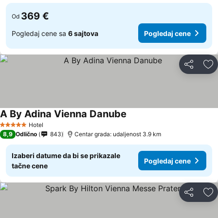
369 €
Od
Pogledaj cene sa
6 sajtova
Pogledaj cene
Deli
Do
A By Adina Vienna Danube
Hotel
5 Zvezdice
8,9
Odlično
843
Centar grada: udaljenost 3.9 km
Izaberi datume da bi se prikazale
Pogledaj cene
tačne cene
Deli
Do