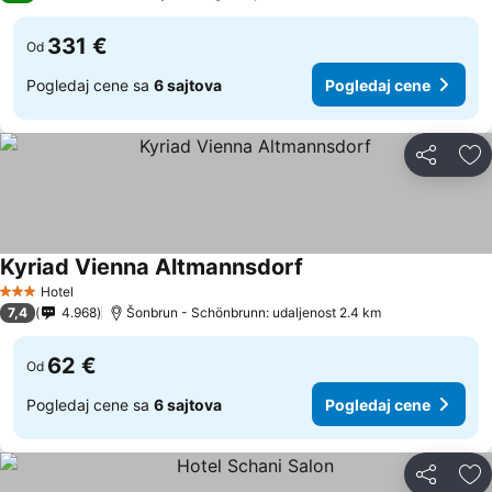
331 €
Od
Pogledaj cene sa
6 sajtova
Pogledaj cene
Deli
Do
Kyriad Vienna Altmannsdorf
Hotel
3 Zvezdice
7,4
4.968
Šonbrun - Schönbrunn: udaljenost 2.4 km
62 €
Od
Pogledaj cene sa
6 sajtova
Pogledaj cene
Deli
Do