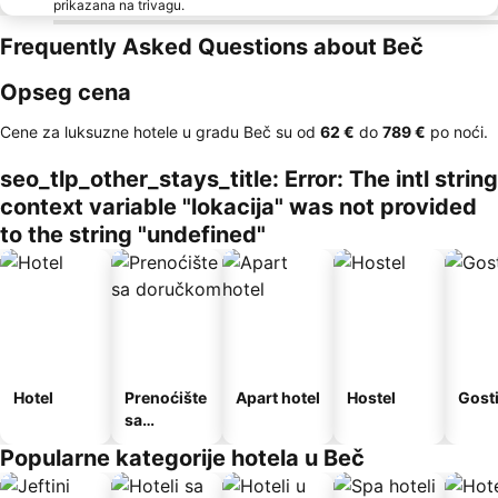
prikazana na trivagu.
Frequently Asked Questions about Beč
Opseg cena
Cene za luksuzne hotele u gradu Beč su od
‎62 €
do
‎789 €
po noći.
seo_tlp_other_stays_title: Error: The intl string
context variable "lokacija" was not provided
to the string "undefined"
Hotel
Prenoćište
Apart hotel
Hostel
Gost
sa
doručkom
Popularne kategorije hotela u Beč