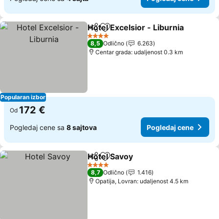
Hotel Excelsior - Liburnia
Deli
Dodati u favorite
P
4 Zvezdice
8,5
Odlično
6.263
Centar grada: udaljenost 0.3 km
Popularan izbor
172 €
Od
Pogledaj cene sa
8 sajtova
Pogledaj cene
Hotel Savoy
Deli
Dodati u favorite
Pogledaj cene
4 Zvezdice
8,7
Odlično
1.416
Opatija, Lovran: udaljenost 4.5 km