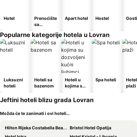
Hotel
Prenoćište
Apart hotel
Hostel
Gost
sa
doručkom
Popularne kategorije hotela u Lovran
Luksuzni
Hoteli sa
Hoteli u
Spa hoteli
Hotel
hoteli
bazenom
kojima su
plaži
dozvoljeni
kućni
Jeftini hoteli blizu grada Lovran
ljubimci
Možda će te zanimati i ovi hoteli…
Hilton Rijeka Costabella Beach Resort & Spa
Bristol Hotel Opatija
Hotel Istra
Hotel Kristal - Liburnia