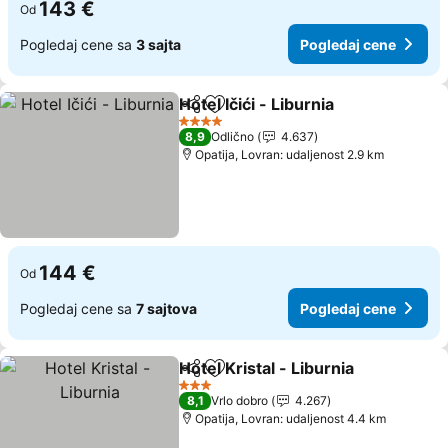
143 €
Od
Pogledaj cene sa
3 sajta
Pogledaj cene
Hotel Ičići - Liburnia
Deli
Dodati u favorite
Pogled
4 Zvezdice
8,9
Odlično
4.637
Opatija, Lovran: udaljenost 2.9 km
144 €
Od
Pogledaj cene sa
7 sajtova
Pogledaj cene
Hotel Kristal - Liburnia
Deli
Dodati u favorite
Pog
3 Zvezdice
8,1
Vrlo dobro
4.267
Opatija, Lovran: udaljenost 4.4 km