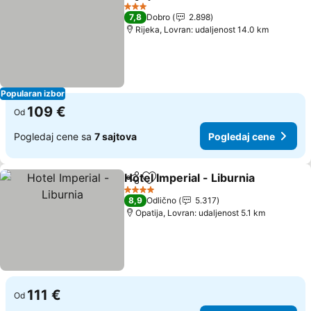
Deli
Dodati u favorite
Pogledaj
3 Zvezdice
7,8
Dobro
2.898
Rijeka, Lovran: udaljenost 14.0 km
Popularan izbor
109 €
Od
Pogledaj cene sa
7 sajtova
Pogledaj cene
Hotel Imperial - Liburnia
Deli
Dodati u favorite
Po
4 Zvezdice
8,9
Odlično
5.317
Opatija, Lovran: udaljenost 5.1 km
111 €
Od