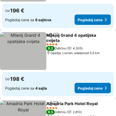
196 €
Od
Pogledaj cene sa
6 sajtova
Pogledaj cene
Milenij Grand 4 opatijska
Deli
Dodati u favorite
cvijeta
Pogledaj cene
4 Zvezdice
9,2
Odlično
4.305
Opatija, Lovran: udaljenost 5.5 km
198 €
Od
Pogledaj cene sa
4 sajta
Pogledaj cene
Amadria Park Hotel Royal
Deli
Dodati u favorite
4 Zvezdice
9,5
Odlično
2.810