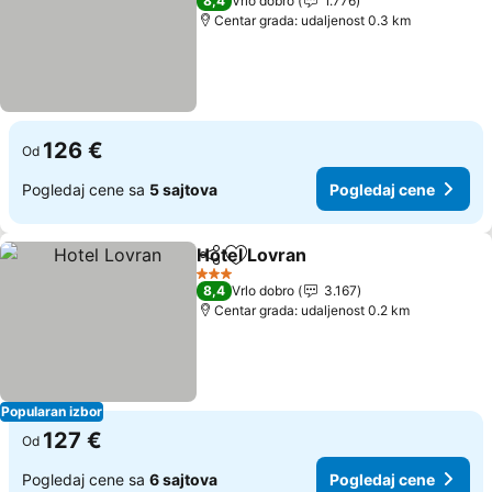
8,4
Vrlo dobro
1.776
Centar grada: udaljenost 0.3 km
126 €
Od
Pogledaj cene sa
5 sajtova
Pogledaj cene
Hotel Lovran
Deli
Dodati u favorite
Pogledaj cen
3 Zvezdice
8,4
Vrlo dobro
3.167
Centar grada: udaljenost 0.2 km
Popularan izbor
127 €
Od
Pogledaj cene sa
6 sajtova
Pogledaj cene