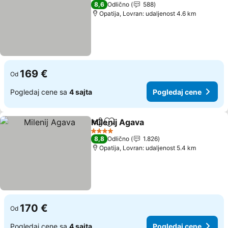
3 Zvezdice
8,6
Odlično
588
Opatija, Lovran: udaljenost 4.6 km
169 €
Od
Pogledaj cene sa
4 sajta
Pogledaj cene
Milenij Agava
Deli
Dodati u favorite
Pogledaj cen
4 Zvezdice
8,8
Odlično
1.826
Opatija, Lovran: udaljenost 5.4 km
170 €
Od
Pogledaj cene sa
4 sajta
Pogledaj cene