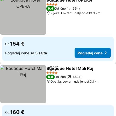
Boutique Hotel OPERA
Deli
Dodati u favorite
Pog
4 Zvezdice
9,4
Odlično
354
Rijeka, Lovran: udaljenost 13.3 km
154 €
Od
Pogledaj cene sa
3 sajta
Pogledaj cene
Boutique Hotel Mali Raj
Deli
Dodati u favorite
Pog
4 Zvezdice
8,9
Odlično
1.524
Opatija, Lovran: udaljenost 3.1 km
160 €
Od