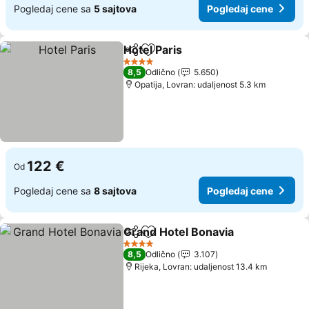
Pogledaj cene sa
5 sajtova
Pogledaj cene
Hotel Paris
Deli
Dodati u favorite
Pogledaj cene
4 Zvezdice
8,5
Odlično
5.650
Opatija, Lovran: udaljenost 5.3 km
122 €
Od
Pogledaj cene sa
8 sajtova
Pogledaj cene
Grand Hotel Bonavia
Deli
Dodati u favorite
Pogle
4 Zvezdice
8,5
Odlično
3.107
Rijeka, Lovran: udaljenost 13.4 km