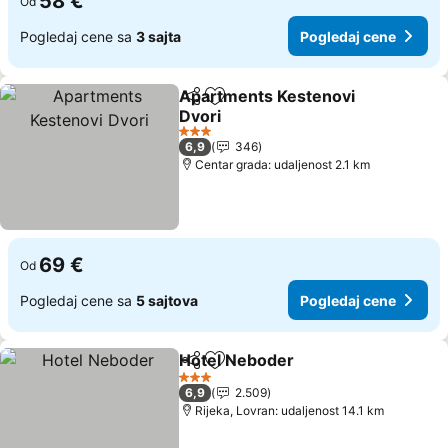
58 €
Od
Pogledaj cene sa
3 sajta
Pogledaj cene
Apartments Kestenovi
Deli
Dodati u favorite
Dvori
Pogledaj cene
3 Zvezdice
6,9
346
Centar grada: udaljenost 2.1 km
69 €
Od
Pogledaj cene sa
5 sajtova
Pogledaj cene
Hotel Neboder
Deli
Dodati u favorite
Pogledaj ce
3 Zvezdice
6,9
2.509
Rijeka, Lovran: udaljenost 14.1 km