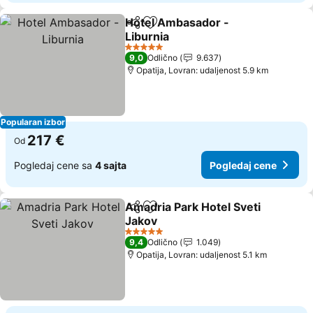
Hotel Ambasador -
Deli
Dodati u favorite
Liburnia
Pogledaj cene
5 Zvezdice
9,0
Odlično
9.637
Opatija, Lovran: udaljenost 5.9 km
Popularan izbor
217 €
Od
Pogledaj cene sa
4 sajta
Pogledaj cene
Amadria Park Hotel Sveti
Deli
Dodati u favorite
Jakov
Pogledaj cene
5 Zvezdice
9,4
Odlično
1.049
Opatija, Lovran: udaljenost 5.1 km