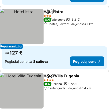
Hotel Istra
Deli
Dodati u favorite
Pogledaj cene
3 Zvezdice
8,4
Vrlo dobro
6.312
Opatija, Lovran: udaljenost 4.1 km
Popularan izbor
127 €
Od
Pogledaj cene sa
8 sajtova
Pogledaj cene
Hotel Villa Eugenia
Deli
Dodati u favorite
Pogleda
4 Zvezdice
9,5
Odlično
1.720
Centar grada: udaljenost 0.4 km