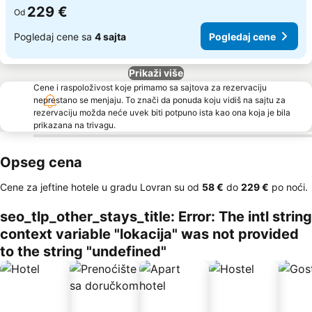
229 €
Od
Pogledaj cene sa
4 sajta
Pogledaj cene
Prikaži više
Cene i raspoloživost koje primamo sa sajtova za rezervaciju
neprestano se menjaju. To znači da ponuda koju vidiš na sajtu za
rezervaciju možda neće uvek biti potpuno ista kao ona koja je bila
prikazana na trivagu.
Opseg cena
Cene za jeftine hotele u gradu Lovran su od
‎58 €
do
‎229 €
po noći.
seo_tlp_other_stays_title: Error: The intl string
context variable "lokacija" was not provided
to the string "undefined"