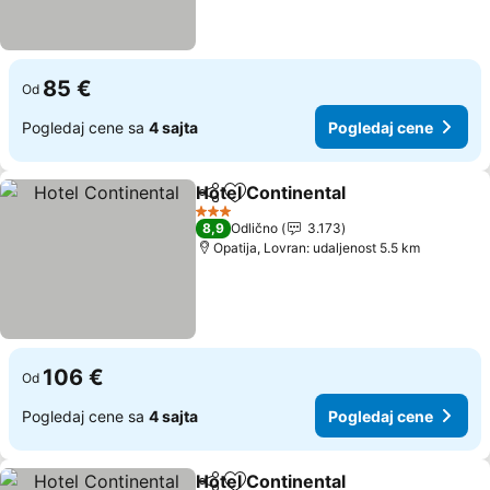
85 €
Od
Pogledaj cene sa
4 sajta
Pogledaj cene
Hotel Continental
Deli
Dodati u favorite
Pogledaj
3 Zvezdice
8,9
Odlično
3.173
Opatija, Lovran: udaljenost 5.5 km
106 €
Od
Pogledaj cene sa
4 sajta
Pogledaj cene
Hotel Continental