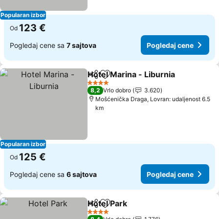
Popularan izbor
123 €
Od
Pogledaj cene sa
7 sajtova
Pogledaj cene
Hotel Marina - Liburnia
Deli
Dodati u favorite
Pog
4 Zvezdice
8,2
Vrlo dobro
3.620
Mošćenička Draga, Lovran: udaljenost 6.5
km
Popularan izbor
125 €
Od
Pogledaj cene sa
6 sajtova
Pogledaj cene
Hotel Park
Deli
Dodati u favorite
Pogledaj cene
4 Zvezdice