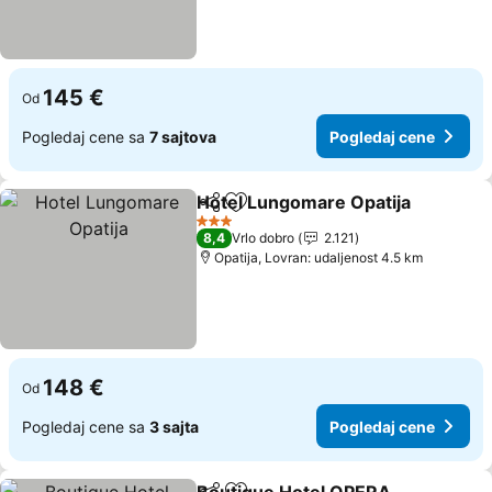
145 €
Od
Pogledaj cene sa
7 sajtova
Pogledaj cene
Hotel Lungomare Opatija
Deli
Dodati u favorite
P
3 Zvezdice
8,4
Vrlo dobro
2.121
Opatija, Lovran: udaljenost 4.5 km
148 €
Od
Pogledaj cene sa
3 sajta
Pogledaj cene