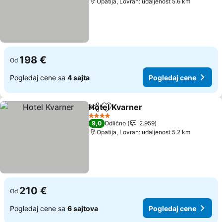
Opatija, Lovran: udaljenost 5.6 km
198 €
Od
Pogledaj cene sa
4 sajta
Pogledaj cene
Hotel Kvarner
Deli
Dodati u favorite
Pogledaj ce
4 Zvezdice
9,0
Odlično
2.959
Opatija, Lovran: udaljenost 5.2 km
210 €
Od
Pogledaj cene sa
6 sajtova
Pogledaj cene