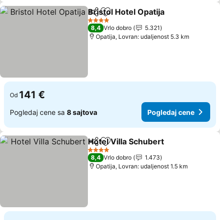
Bristol Hotel Opatija
Deli
Dodati u favorite
Pogled
4 Zvezdice
8,4
Vrlo dobro
5.321
Opatija, Lovran: udaljenost 5.3 km
141 €
Od
Pogledaj cene sa
8 sajtova
Pogledaj cene
Hotel Villa Schubert
Deli
Dodati u favorite
Pogled
4 Zvezdice
8,4
Vrlo dobro
1.473
Opatija, Lovran: udaljenost 1.5 km