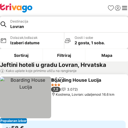
Favoriti
Prijavi
Men
Destinacija
Lovran
Dolazak/odlazak
Gosti i sobe
Izaberi datume
2 gosta, 1 soba.
Sortiraj
Filtriraj
Mapa
Jeftini hoteli u gradu Lovran, Hrvatska
Kako uplate koje primimo utiču na rangiranje
Boarding House Lucija
Deli
Dodati u favorite
Pog
3 Zvezdice
7,2
3.072
Kostrena, Lovran: udaljenost 16.6 km
Popularan izbor