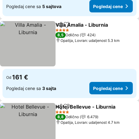
Pogledaj cene sa
5 sajtova
Pogledaj cene
Villa Amalia - Liburnia
Deli
Dodati u favorite
Pogl
4 Zvezdice
8,5
Odlično
424
Opatija, Lovran: udaljenost 5.3 km
161 €
Od
Pogledaj cene sa
3 sajta
Pogledaj cene
Hotel Bellevue - Liburnia
Deli
Dodati u favorite
P
4 Zvezdice
8,8
Odlično
6.479
Opatija, Lovran: udaljenost 4.7 km