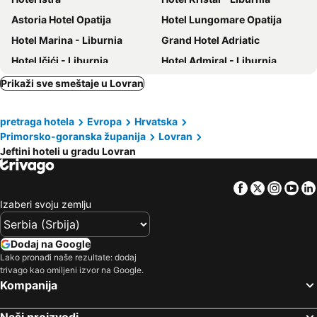
Astoria Hotel Opatija
Hotel Lungomare Opatija
Hotel Marina - Liburnia
Grand Hotel Adriatic
Hotel Ičići - Liburnia
Hotel Admiral - Liburnia
Hotel Paris
Hotel Imperial - Liburnia
Prikaži sve smeštaje u Lovran
Hotel Ambasador
Keight Hotel Opatija, Curio Collection By Hilton
pretraga hotela
Evropa
Hrvatska
Hotel Bellevue - Liburnia
Hotel Excelsior - Liburnia
Primorsko-goranska županija
Lovran
Hotel Park
Hotel Continental
Jeftini hoteli u gradu Lovran
Hotel Lovran
Milenij Grand 4 opatijska cvijeta
Boarding House Lucija
Hotel Neboder
Facebook
Twitter
Insta
Yo
Izaberi svoju zemlju
Hotel Ambasador - Liburnia
Milenij Agava
Miramar
FourRoomotel
Dodaj na Google
Hotel Villa Laurel
Boutique & Design Hotel Navis
Lako pronađi naše rezultate: dodaj
Grand Hotel Bonavia
Apartments Kestenovi Dvori
trivago kao omiljeni izvor na Google.
Kompanija
Hotel Mediteran
Villa Mira
IN Kala
Hotel Kvarner
Naši proizvodi