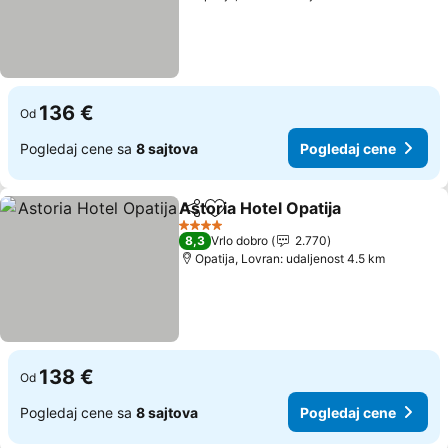
136 €
Od
Pogledaj cene sa
8 sajtova
Pogledaj cene
Astoria Hotel Opatija
Deli
Dodati u favorite
Pogle
4 Zvezdice
8,3
Vrlo dobro
2.770
Opatija, Lovran: udaljenost 4.5 km
138 €
Od
Pogledaj cene sa
8 sajtova
Pogledaj cene