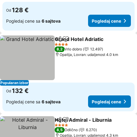
128 €
Od
Pogledaj cene sa
6 sajtova
Pogledaj cene
Grand Hotel Adriatic
Deli
Dodati u favorite
Pogle
4 Zvezdice
8,2
Vrlo dobro
12.497
Opatija, Lovran: udaljenost 4.0 km
Popularan izbor
132 €
Od
Pogledaj cene sa
6 sajtova
Pogledaj cene
Hotel Admiral - Liburnia
Deli
Dodati u favorite
Po
4 Zvezdice
8,5
Odlično
6.270
Opatija, Lovran: udaljenost 4.3 km