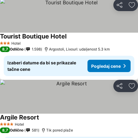
Deli
Do
Tourist Boutique Hotel
Hotel
3 Zvezdice
8,7
Odlično
1.598
Argostoli, Lixouri: udaljenost 5.3 km
Izaberi datume da bi se prikazale
Pogledaj cene
tačne cene
Deli
Do
Argile Resort
Hotel
4 Zvezdice
8,7
Odlično
581
Tik pored plaže