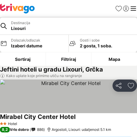
Favoriti
Prijavi
Men
Destinacija
Lixouri
Dolazak/odlazak
Gosti i sobe
Izaberi datume
2 gosta, 1 soba.
Sortiraj
Filtriraj
Mapa
Jeftini hoteli u gradu Lixouri, Grčka
Kako uplate koje primimo utiču na rangiranje
Deli
Do
Mirabel City Center Hotel
Hotel
2 Zvezdice
8,2
Vrlo dobro
886
Argostoli, Lixouri: udaljenost 5.1 km