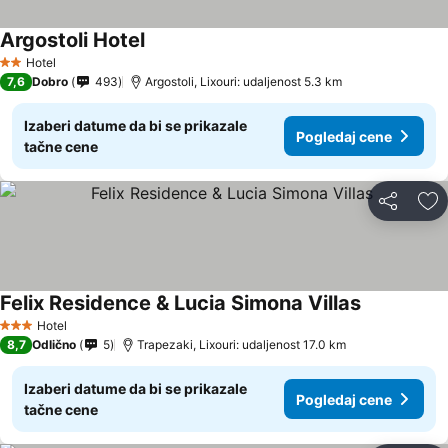
Argostoli Hotel
Hotel
2 Zvezdice
7,6
Dobro
493
Argostoli, Lixouri: udaljenost 5.3 km
Izaberi datume da bi se prikazale
Pogledaj cene
tačne cene
Deli
Do
Felix Residence & Lucia Simona Villas
Hotel
3 Zvezdice
8,7
Odlično
5
Trapezaki, Lixouri: udaljenost 17.0 km
Izaberi datume da bi se prikazale
Pogledaj cene
tačne cene