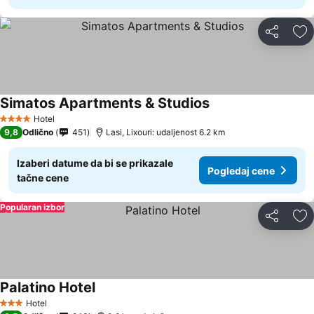
Deli
Do
Simatos Apartments & Studios
Hotel
4 Zvezdice
9,8
Odlično
451
Lasi, Lixouri: udaljenost 6.2 km
Izaberi datume da bi se prikazale
Pogledaj cene
tačne cene
Popularan izbor
Deli
Do
Palatino Hotel
Hotel
3 Zvezdice