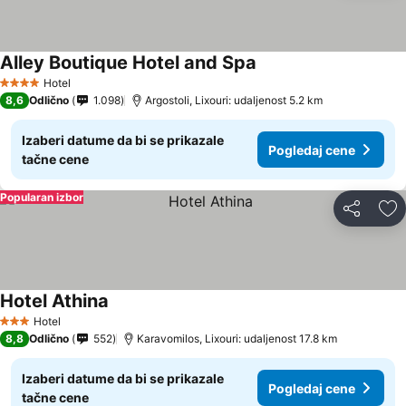
Alley Boutique Hotel and Spa
Hotel
4 Zvezdice
8,6
Odlično
1.098
Argostoli, Lixouri: udaljenost 5.2 km
Izaberi datume da bi se prikazale
Pogledaj cene
tačne cene
Popularan izbor
Deli
Do
Hotel Athina
Hotel
3 Zvezdice
8,8
Odlično
552
Karavomilos, Lixouri: udaljenost 17.8 km
Izaberi datume da bi se prikazale
Pogledaj cene
tačne cene