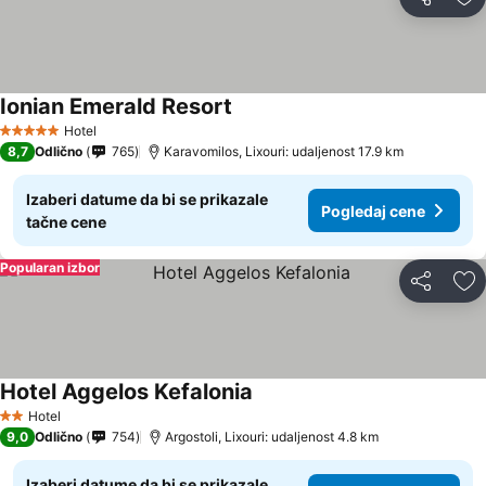
Deli
Do
Ionian Emerald Resort
Hotel
5 Zvezdice
8,7
Odlično
765
Karavomilos, Lixouri: udaljenost 17.9 km
Izaberi datume da bi se prikazale
Pogledaj cene
tačne cene
Popularan izbor
Deli
Do
Hotel Aggelos Kefalonia
Hotel
2 Zvezdice
9,0
Odlično
754
Argostoli, Lixouri: udaljenost 4.8 km
Izaberi datume da bi se prikazale