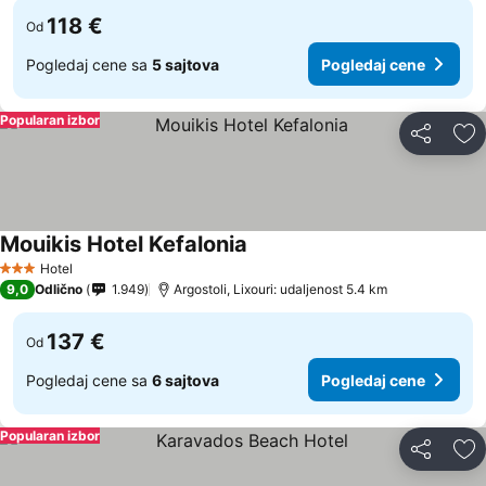
118 €
Od
Pogledaj cene sa
5 sajtova
Pogledaj cene
Popularan izbor
Deli
Do
Mouikis Hotel Kefalonia
Hotel
3 Zvezdice
9,0
Odlično
1.949
Argostoli, Lixouri: udaljenost 5.4 km
137 €
Od
Pogledaj cene sa
6 sajtova
Pogledaj cene
Popularan izbor
Deli
Do