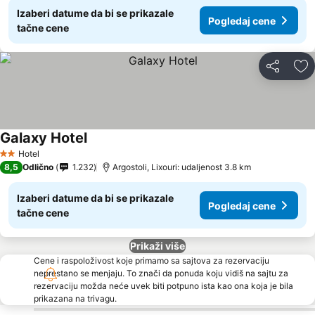
Izaberi datume da bi se prikazale
Pogledaj cene
tačne cene
Deli
Do
Galaxy Hotel
Hotel
2 Zvezdice
8,5
Odlično
1.232
Argostoli, Lixouri: udaljenost 3.8 km
Izaberi datume da bi se prikazale
Pogledaj cene
tačne cene
Prikaži više
Cene i raspoloživost koje primamo sa sajtova za rezervaciju
neprestano se menjaju. To znači da ponuda koju vidiš na sajtu za
rezervaciju možda neće uvek biti potpuno ista kao ona koja je bila
prikazana na trivagu.