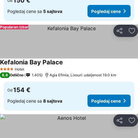
150 €
Od
Pogledaj cene sa
5 sajtova
Pogledaj cene
Popularan izbor
Deli
Do
Kefalonia Bay Palace
Hotel
4 Zvezdice
8,6
Odlično
1.405
Agia Efimia, Lixouri: udaljenost 19.0 km
154 €
Od
Pogledaj cene sa
8 sajtova
Pogledaj cene
Deli
Do