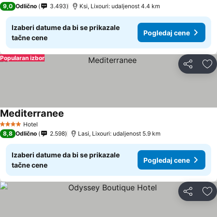
5 Zvezdice
9,0
Odlično
3.493
Ksi, Lixouri: udaljenost 4.4 km
Izaberi datume da bi se prikazale
Pogledaj cene
tačne cene
Popularan izbor
Deli
Do
Mediterranee
Hotel
4 Zvezdice
8,8
Odlično
2.598
Lasi, Lixouri: udaljenost 5.9 km
Izaberi datume da bi se prikazale
Pogledaj cene
tačne cene
Deli
Do