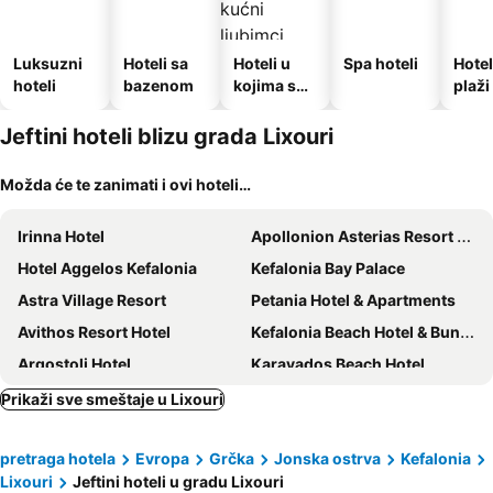
Luksuzni
Hoteli sa
Hoteli u
Spa hoteli
Hotel
hoteli
bazenom
kojima su
plaži
dozvoljeni
kućni
Jeftini hoteli blizu grada Lixouri
ljubimci
Možda će te zanimati i ovi hoteli…
Irinna Hotel
Apollonion Asterias Resort & Spa
Hotel Aggelos Kefalonia
Kefalonia Bay Palace
Astra Village Resort
Petania Hotel & Apartments
Avithos Resort Hotel
Kefalonia Beach Hotel & Bungalows
Argostoli Hotel
Karavados Beach Hotel
Villa Elena
White Rocks Hotel Kefalonia
Prikaži sve smeštaje u Lixouri
Kefalonia Grand
Tourist Boutique Hotel
pretraga hotela
Evropa
Grčka
Jonska ostrva
Kefalonia
Fiore di Mare Studios
Pythos Studios
Lixouri
Jeftini hoteli u gradu Lixouri
Aenos Hotel
Mediterranee