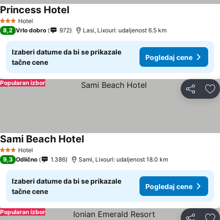
Princess Hotel
Hotel
3 Zvezdice
8,2
Vrlo dobro
972
Lasi, Lixouri: udaljenost 6.5 km
Izaberi datume da bi se prikazale
Pogledaj cene
tačne cene
Popularan izbor
Deli
Do
Sami Beach Hotel
Hotel
3 Zvezdice
9,3
Odlično
1.386
Sami, Lixouri: udaljenost 18.0 km
Izaberi datume da bi se prikazale
Pogledaj cene
tačne cene
Popularan izbor