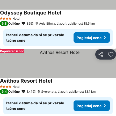
Odyssey Boutique Hotel
Hotel
4 Zvezdice
9,8
Odlično
829
Agia Efimia, Lixouri: udaljenost 18.5 km
Izaberi datume da bi se prikazale
Pogledaj cene
tačne cene
Popularan izbor
Deli
Do
Avithos Resort Hotel
Hotel
4 Zvezdice
9,4
Odlično
1.419
Svoronata, Lixouri: udaljenost 13.1 km
Izaberi datume da bi se prikazale
Pogledaj cene
tačne cene