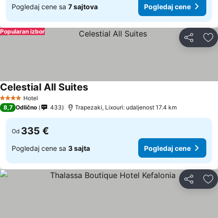
Pogledaj cene sa
7 sajtova
Pogledaj cene
Popularan izbor
Deli
Do
Celestial All Suites
Hotel
4 Zvezdice
8,7
Odlično
433
Trapezaki, Lixouri: udaljenost 17.4 km
335 €
Od
Pogledaj cene sa
3 sajta
Pogledaj cene
Deli
Do