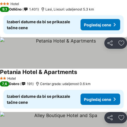
Hotel
3 Zvezdice
9,1
Odlično
1.401
Lasi, Lixouri: udaljenost 5.3 km
Izaberi datume da bi se prikazale
Pogledaj cene
tačne cene
Deli
Do
Petania Hotel & Apartments
Hotel
2 Zvezdice
7,6
Dobro
191
Centar grada: udaljenost 0.6 km
Izaberi datume da bi se prikazale
Pogledaj cene
tačne cene
Deli
Do