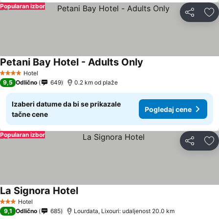
Popularan izbor
Deli
Do
Petani Bay Hotel - Adults Only
Hotel
4 Zvezdice
9,5
Odlično
649
0.2 km od plaže
Izaberi datume da bi se prikazale
Pogledaj cene
tačne cene
Popularan izbor
Deli
Do
La Signora Hotel
Hotel
3 Zvezdice
9,1
Odlično
685
Lourdata, Lixouri: udaljenost 20.0 km