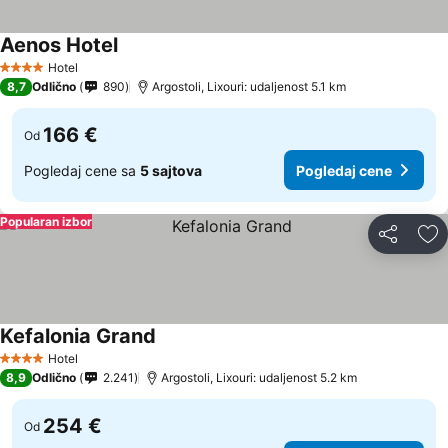
Aenos Hotel
Hotel
4 Zvezdice
8,7
Odlično
890
Argostoli, Lixouri: udaljenost 5.1 km
166 €
Od
Pogledaj cene sa
5 sajtova
Pogledaj cene
Popularan izbor
Deli
Do
Kefalonia Grand
Hotel
4 Zvezdice
8,9
Odlično
2.241
Argostoli, Lixouri: udaljenost 5.2 km
254 €
Od