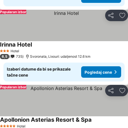
Popularan izbor
Deli
Do
Irinna Hotel
Hotel
3 Zvezdice
6,5
735
Svoronata, Lixouri: udaljenost 12.6 km
Izaberi datume da bi se prikazale
Pogledaj cene
tačne cene
Popularan izbor
Deli
Do
Apollonion Asterias Resort & Spa
Hotel