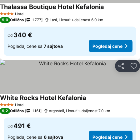
Thalassa Boutique Hotel Kefalonia
Hotel
4 Zvezdice
9,0
Odlično
1.777
Lasi, Lixouri: udaljenost 6.0 km
340 €
Od
Pogledaj cene sa
7 sajtova
Pogledaj cene
Deli
Do
White Rocks Hotel Kefalonia
Hotel
4 Zvezdice
9,2
Odlično
1.161
Argostoli, Lixouri: udaljenost 7.0 km
491 €
Od
Pogledaj cene sa
6 sajtova
Pogledaj cene