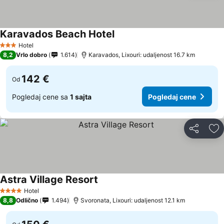
Karavados Beach Hotel
Hotel
3 Zvezdice
8,2
Vrlo dobro
1.614
Karavados, Lixouri: udaljenost 16.7 km
142 €
Od
Pogledaj cene sa
1 sajta
Pogledaj cene
Deli
Do
Astra Village Resort
Hotel
4 Zvezdice
8,8
Odlično
1.494
Svoronata, Lixouri: udaljenost 12.1 km