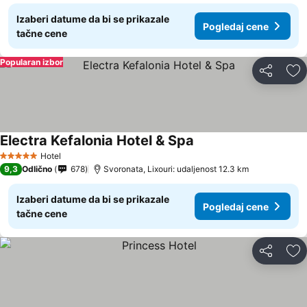
Izaberi datume da bi se prikazale
Pogledaj cene
tačne cene
Popularan izbor
Deli
Do
Electra Kefalonia Hotel & Spa
Hotel
5 Zvezdice
9,3
Odlično
678
Svoronata, Lixouri: udaljenost 12.3 km
Izaberi datume da bi se prikazale
Pogledaj cene
tačne cene
Deli
Do