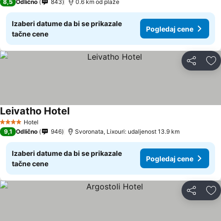
8,5
Odlično
843
0.6 km od plaže
Izaberi datume da bi se prikazale
Pogledaj cene
tačne cene
Deli
Do
Leivatho Hotel
Hotel
4 Zvezdice
9,1
Odlično
946
Svoronata, Lixouri: udaljenost 13.9 km
Izaberi datume da bi se prikazale
Pogledaj cene
tačne cene
Deli
Do