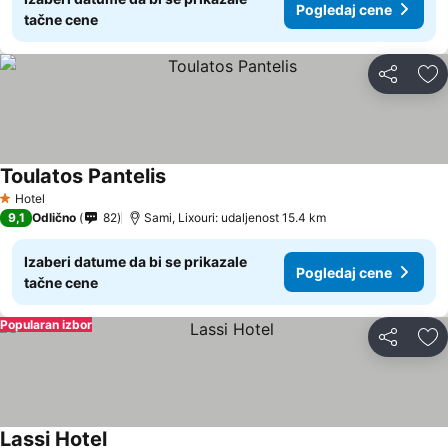
Pogledaj cene
tačne cene
Deli
Do
Toulatos Pantelis
Hotel
1 Zvezdice
9,1
Odlično
82
Sami, Lixouri: udaljenost 15.4 km
Izaberi datume da bi se prikazale
Pogledaj cene
tačne cene
Popularan izbor
Deli
Do
Lassi Hotel