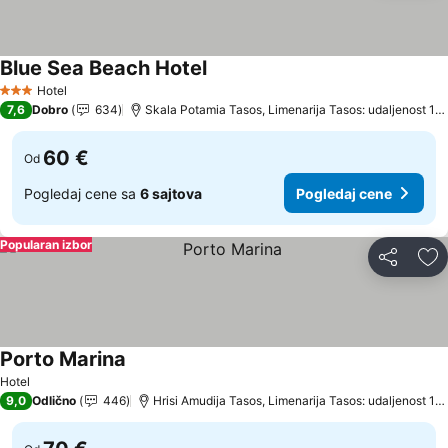
Blue Sea Beach Hotel
Pogledaj cene
Hotel
3 Zvezdice
7,6
Dobro
634
Skala Potamia Tasos, Limenarija Tasos: udaljenost 17
60 €
Od
Pogledaj cene sa
6 sajtova
Pogledaj cene
Popularan izbor
Deli
Do
Porto Marina
Pogledaj cene
Hotel
9,0
Odlično
446
Hrisi Amudija Tasos, Limenarija Tasos: udaljenost 18