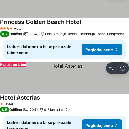
Princess Golden Beach Hotel
Pogledaj cene
Hotel
4 Zvezdice
8,7
Odlično
1.174
Hrisi Amudija Tasos, Limenarija Tasos: udaljenost 1
Izaberi datume da bi se prikazale
Pogledaj cene
tačne cene
Popularan izbor
Deli
Do
Hotel Asterias
Pogledaj cene
Hotel
1 Zvezdice
8,5
Odlično
704
0.2 km od plaže
Izaberi datume da bi se prikazale
Pogledaj cene
tačne cene