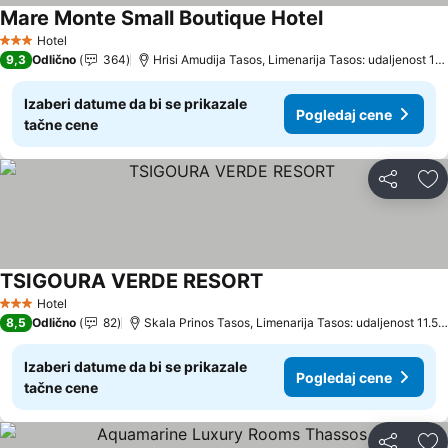
Mare Monte Small Boutique Hotel
Pogledaj cene
Hotel
3 Zvezdice
9,3
Odlično
364
Hrisi Amudija Tasos, Limenarija Tasos: udaljenost 18
Izaberi datume da bi se prikazale
Pogledaj cene
tačne cene
Deli
Do
TSIGOURA VERDE RESORT
Pogledaj cene
Hotel
3 Zvezdice
8,5
Odlično
82
Skala Prinos Tasos, Limenarija Tasos: udaljenost 11.5 
Izaberi datume da bi se prikazale
Pogledaj cene
tačne cene