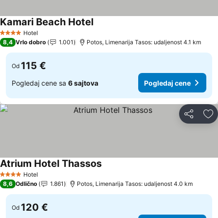
Kamari Beach Hotel
Pogledaj cene
Hotel
4 Zvezdice
8,4
Vrlo dobro
1.001
Potos, Limenarija Tasos: udaljenost 4.1 km
115 €
Od
Pogledaj cene sa
6 sajtova
Pogledaj cene
Deli
Do
Atrium Hotel Thassos
Pogledaj cene
Hotel
4 Zvezdice
8,6
Odlično
1.861
Potos, Limenarija Tasos: udaljenost 4.0 km
120 €
Od