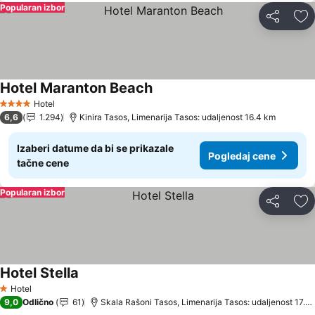
Popularan izbor
Deli
Do
Hotel Maranton Beach
Pogledaj cene
Hotel
4 Zvezdice
6,6
1.294
Kinira Tasos, Limenarija Tasos: udaljenost 16.4 km
Izaberi datume da bi se prikazale
Pogledaj cene
tačne cene
Popularan izbor
Deli
Do
Hotel Stella
Pogledaj cene
Hotel
1 Zvezdice
9,0
Odlično
61
Skala Rašoni Tasos, Limenarija Tasos: udaljenost 17.4