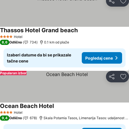
Deli
Do
Thassos Hotel Grand beach
Pogledaj cene
Hotel
4 Zvezdice
8,6
Odlično
734
0.1 km od plaže
Izaberi datume da bi se prikazale
Pogledaj cene
tačne cene
Popularan izbor
Deli
Do
Ocean Beach Hotel
Pogledaj cene
Hotel
4 Zvezdice
9,4
Odlično
678
Skala Potamia Tasos, Limenarija Tasos: udaljenost 1