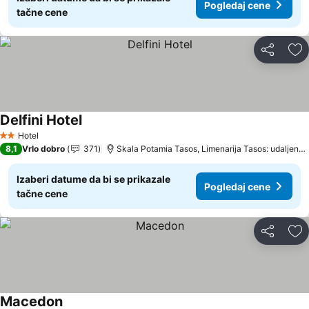
Pogledaj cene
tačne cene
Deli
Do
Delfini Hotel
Pogledaj cene
Hotel
2 Zvezdice
8,1
Vrlo dobro
371
Skala Potamia Tasos, Limenarija Tasos: udaljenos
Izaberi datume da bi se prikazale
Pogledaj cene
tačne cene
Deli
Do
Macedon