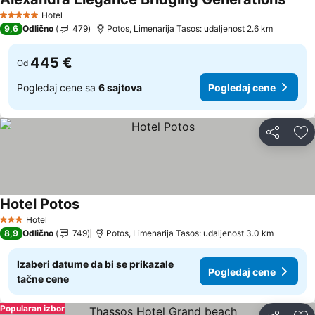
Pogle
Hotel
5 Zvezdice
9,6
Odlično
479
Potos, Limenarija Tasos: udaljenost 2.6 km
445 €
Od
Pogledaj cene sa
6 sajtova
Pogledaj cene
Deli
Do
Hotel Potos
Pogledaj cene
Hotel
3 Zvezdice
8,9
Odlično
749
Potos, Limenarija Tasos: udaljenost 3.0 km
Izaberi datume da bi se prikazale
Pogledaj cene
tačne cene
Popularan izbor