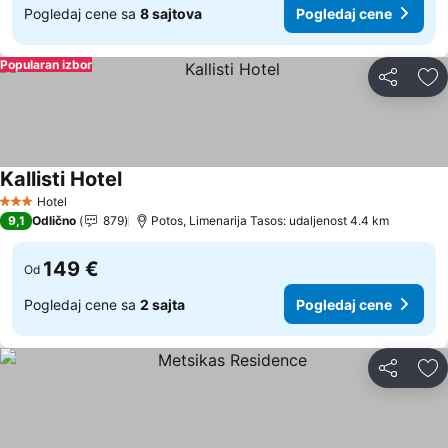
Pogledaj cene sa
8 sajtova
Pogledaj cene
Popularan izbor
Deli
Do
Kallisti Hotel
Pogledaj cene
Hotel
3 Zvezdice
9,1
Odlično
879
Potos, Limenarija Tasos: udaljenost 4.4 km
149 €
Od
Pogledaj cene sa
2 sajta
Pogledaj cene
Deli
Do