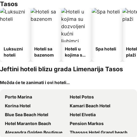
Tasos
Luksuzni
Hoteli sa
Hoteli u
Spa hoteli
Hotel
hoteli
bazenom
kojima su
plaži
dozvoljeni
kućni
Jeftini hoteli blizu grada Limenarija Tasos
ljubimci
Možda će te zanimati i ovi hoteli…
Porto Marina
Hotel Potos
Korina Hotel
Kamari Beach Hotel
Blue Sea Beach Hotel
Hotel Elvetia
Hotel Maranton Beach
Pension Markos
Alexandra Golden Boutique Hotel - Adults Only
Thassos Hotel Grand beach