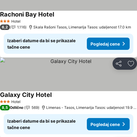
Rachoni Bay Hotel
Pogledaj cene
Hotel
3 Zvezdice
6,2
1.116
Skala Rašoni Tasos, Limenarija Tasos: udaljenost 17.0 km
Izaberi datume da bi se prikazale
Pogledaj cene
tačne cene
Deli
Do
Galaxy City Hotel
Pogledaj cene
Hotel
3 Zvezdice
8,5
Odlično
569
Limenas - Tasos, Limenarija Tasos: udaljenost 19.9 k
Izaberi datume da bi se prikazale
Pogledaj cene
tačne cene