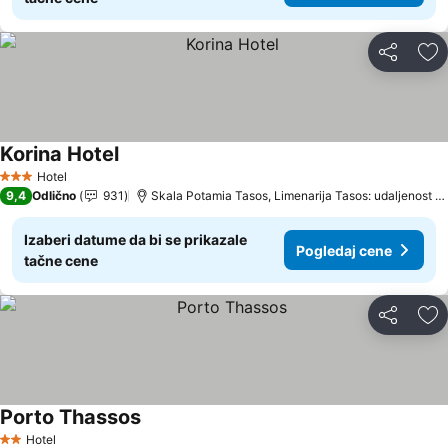
Deli
Do
Korina Hotel
Pogledaj cene
Hotel
3 Zvezdice
9,4
Odlično
931
Skala Potamia Tasos, Limenarija Tasos: udaljenost 1
Izaberi datume da bi se prikazale
Pogledaj cene
tačne cene
Deli
Do
Porto Thassos
Pogledaj cene
Hotel
2 Zvezdice