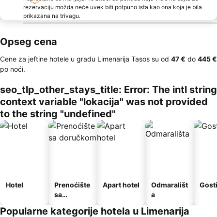
rezervaciju možda neće uvek biti potpuno ista kao ona koja je bila
prikazana na trivagu.
Opseg cena
Cene za jeftine hotele u gradu Limenarija Tasos su od
‎47 €
do
‎445 €
po noći.
seo_tlp_other_stays_title: Error: The intl string
context variable "lokacija" was not provided
to the string "undefined"
Hotel
Prenoćište
Apart hotel
Odmarališt
Gost
sa
a
doručkom
Popularne kategorije hotela u Limenarija