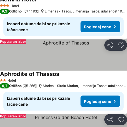
Pogledaj cene
Hotel
3 Zvezdice
9,2
Odlično
1.193
Limenas - Tasos, Limenarija Tasos: udaljenost 19.8
Izaberi datume da bi se prikazale
Pogledaj cene
tačne cene
Popularan izbor
Deli
Do
Aphrodite of Thassos
Pogledaj cene
Hotel
2 Zvezdice
9,7
Odlično
266
Maries - Skala Marion, Limenarija Tasos: udaljenost 
Izaberi datume da bi se prikazale
Pogledaj cene
tačne cene
Popularan izbor
Deli
Do