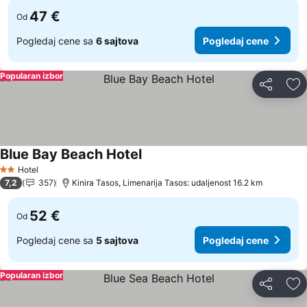
47 €
Od
Pogledaj cene sa
6 sajtova
Pogledaj cene
Popularan izbor
Deli
Do
Blue Bay Beach Hotel
Pogledaj cene
Hotel
2 Zvezdice
7,2
357
Kinira Tasos, Limenarija Tasos: udaljenost 16.2 km
52 €
Od
Pogledaj cene sa
5 sajtova
Pogledaj cene
Popularan izbor
Deli
Do