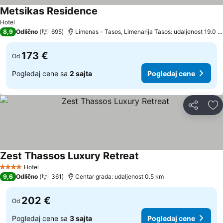
Metsikas Residence
Pogledaj cene
Hotel
8,9
Odlično
695
Limenas - Tasos, Limenarija Tasos: udaljenost 19.0 
173 €
Od
Pogledaj cene sa
2 sajta
Pogledaj cene
Deli
Do
Zest Thassos Luxury Retreat
Pogledaj cene
Hotel
4 Zvezdice
9,6
Odlično
361
Centar grada: udaljenost 0.5 km
202 €
Od
Pogledaj cene sa
3 sajta
Pogledaj cene