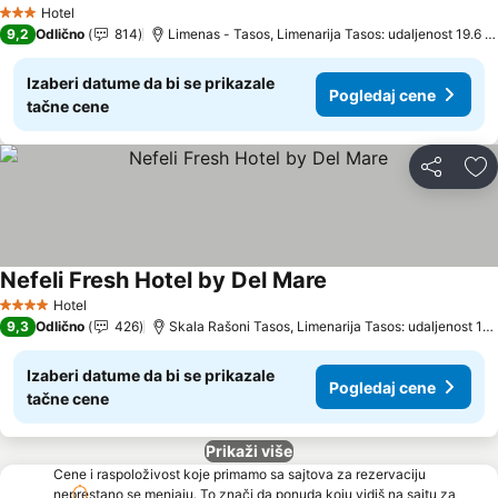
Pogledaj cene
Hotel
3 Zvezdice
9,2
Odlično
814
Limenas - Tasos, Limenarija Tasos: udaljenost 19.6 k
Izaberi datume da bi se prikazale
Pogledaj cene
tačne cene
Deli
Do
Nefeli Fresh Hotel by Del Mare
Pogledaj cene
Hotel
4 Zvezdice
9,3
Odlično
426
Skala Rašoni Tasos, Limenarija Tasos: udaljenost 16
Izaberi datume da bi se prikazale
Pogledaj cene
tačne cene
Prikaži više
Cene i raspoloživost koje primamo sa sajtova za rezervaciju
neprestano se menjaju. To znači da ponuda koju vidiš na sajtu za