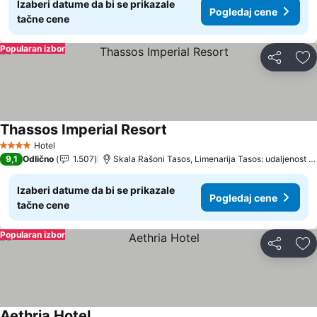
Izaberi datume da bi se prikazale
Pogledaj cene
tačne cene
Popularan izbor
Deli
Do
Thassos Imperial Resort
Pogledaj cene
Hotel
4 Zvezdice
9,1
Odlično
1.507
Skala Rašoni Tasos, Limenarija Tasos: udaljenost 1
Izaberi datume da bi se prikazale
Pogledaj cene
tačne cene
Popularan izbor
Deli
Do
Aethria Hotel