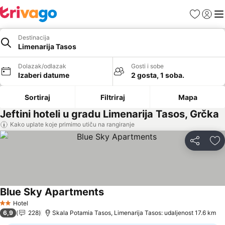
Favoriti
Prijavi
Men
Destinacija
Limenarija Tasos
Dolazak/odlazak
Gosti i sobe
Izaberi datume
2 gosta, 1 soba.
Sortiraj
Filtriraj
Mapa
Jeftini hoteli u gradu Limenarija Tasos, Grčka
Kako uplate koje primimo utiču na rangiranje
Deli
Do
Blue Sky Apartments
Pogledaj cene
Hotel
2 Zvezdice
6,9
228
Skala Potamia Tasos, Limenarija Tasos: udaljenost 17.6 km