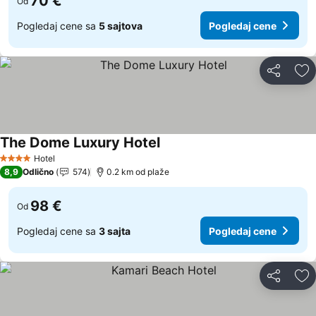
70 €
Od
Pogledaj cene sa
5 sajtova
Pogledaj cene
Deli
Do
The Dome Luxury Hotel
Pogledaj cene
Hotel
4 Zvezdice
8,9
Odlično
574
0.2 km od plaže
98 €
Od
Pogledaj cene sa
3 sajta
Pogledaj cene
Deli
Do