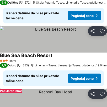
9,9
Odlično
572
Skala Potamia Tasos, Limenarija Tasos: udaljenost 1
Izaberi datume da bi se prikazale
Pogledaj cene
tačne cene
Deli
Do
Blue Sea Beach Resort
Pogledaj cene
Hotel
3 Zvezdice
7,5
Dobro
653
Limenas - Tasos, Limenarija Tasos: udaljenost 19.9 km
Izaberi datume da bi se prikazale
Pogledaj cene
tačne cene
Popularan izbor
Deli
Do