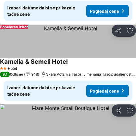
Izaberi datume da bi se prikazale
Pogledaj cene
tačne cene
Popularan izbor
Deli
Do
Kamelia & Semeli Hotel
Pogledaj cene
Hotel
2 Zvezdice
9,1
Odlično
948
Skala Potamia Tasos, Limenarija Tasos: udaljenost 1
Izaberi datume da bi se prikazale
Pogledaj cene
tačne cene
Deli
Do