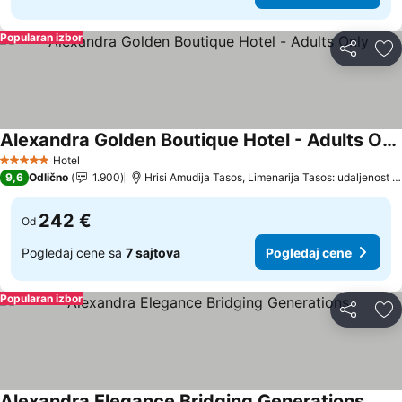
Popularan izbor
Deli
Do
Alexandra Golden Boutique Hotel - Adults Only
Pogledaj cene
Hotel
5 Zvezdice
9,6
Odlično
1.900
Hrisi Amudija Tasos, Limenarija Tasos: udaljenost 1
242 €
Od
Pogledaj cene sa
7 sajtova
Pogledaj cene
Popularan izbor
Deli
Do
Alexandra Elegance Bridging Generations