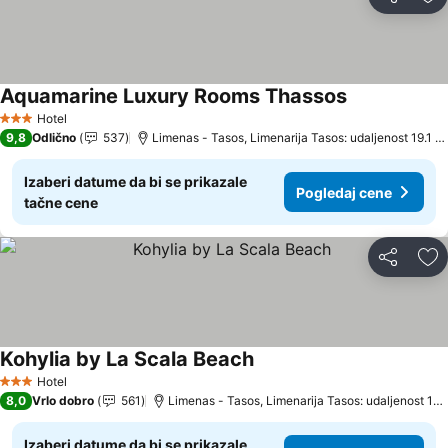
Deli
Do
Aquamarine Luxury Rooms Thassos
Pogledaj cen
Hotel
3 Zvezdice
9,8
Odlično
537
Limenas - Tasos, Limenarija Tasos: udaljenost 19.1 k
Izaberi datume da bi se prikazale
Pogledaj cene
tačne cene
Deli
Do
Kohylia by La Scala Beach
Pogledaj cene
Hotel
3 Zvezdice
8,0
Vrlo dobro
561
Limenas - Tasos, Limenarija Tasos: udaljenost 18.
Izaberi datume da bi se prikazale