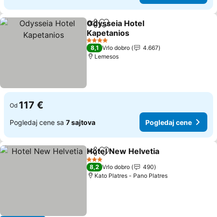
Odysseia Hotel
Deli
Dodati u favorite
Kapetanios
4 Zvezdice
8,1
Vrlo dobro
4.667
Lemesos
117 €
Od
Pogledaj cene sa
7 sajtova
Pogledaj cene
Hotel New Helvetia
Deli
Dodati u favorite
3 Zvezdice
8,2
Vrlo dobro
490
Κato Platres - Pano Platres