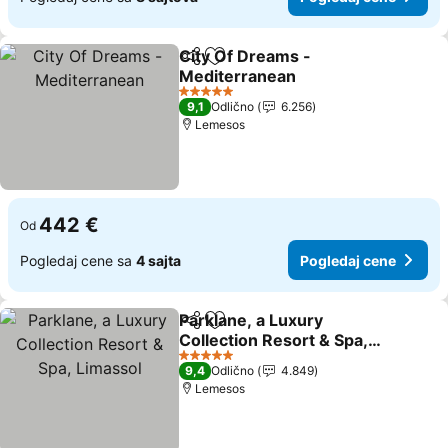
City Of Dreams -
Deli
Dodati u favorite
Mediterranean
5 Zvezdice
9,1
Odlično
6.256
Lemesos
442 €
Od
Pogledaj cene sa
4 sajta
Pogledaj cene
Parklane, a Luxury
Deli
Dodati u favorite
Collection Resort & Spa,
Limassol
5 Zvezdice
9,4
Odlično
4.849
Lemesos