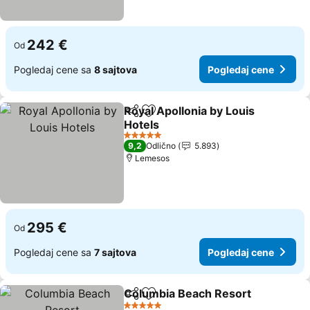
242 €
Od
Pogledaj cene sa
8 sajtova
Pogledaj cene
Royal Apollonia by Louis
Deli
Dodati u favorite
Hotels
5 Zvezdice
9,2
Odlično
5.893
Lemesos
295 €
Od
Pogledaj cene sa
7 sajtova
Pogledaj cene
Columbia Beach Resort
Deli
Dodati u favorite