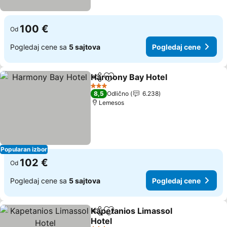
100 €
Od
Pogledaj cene sa
5 sajtova
Pogledaj cene
Harmony Bay Hotel
Deli
Dodati u favorite
3 Zvezdice
8,5
Odlično
6.238
Lemesos
Popularan izbor
102 €
Od
Pogledaj cene sa
5 sajtova
Pogledaj cene
Kapetanios Limassol
Deli
Dodati u favorite
Hotel