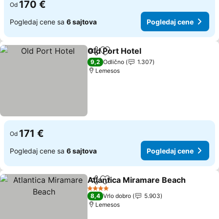
170 €
Od
Pogledaj cene sa
6 sajtova
Pogledaj cene
Old Port Hotel
Deli
Dodati u favorite
9,2
Odlično
1.307
Lemesos
171 €
Od
Pogledaj cene sa
6 sajtova
Pogledaj cene
Atlantica Miramare Beach
Deli
Dodati u favorite
4 Zvezdice
8,4
Vrlo dobro
5.903
Lemesos