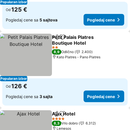
Popularan izbor
125 €
Od
Pogledaj cene sa
5 sajtova
Pogledaj cene
Petit Palais Platres
Deli
Dodati u favorite
Boutique Hotel
2 Zvezdice
8,9
Odlično
2.400
Κato Platres - Pano Platres
Popularan izbor
126 €
Od
Pogledaj cene sa
3 sajta
Pogledaj cene
Ajax Hotel
Deli
Dodati u favorite
4 Zvezdice
8,3
Vrlo dobro
6.312
Lemesos