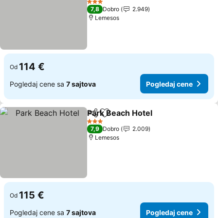
3 Zvezdice
7,8
Dobro
2.949
Lemesos
114 €
Od
Pogledaj cene sa
7 sajtova
Pogledaj cene
Park Beach Hotel
Deli
Dodati u favorite
3 Zvezdice
7,9
Dobro
2.009
Lemesos
115 €
Od
Pogledaj cene sa
7 sajtova
Pogledaj cene