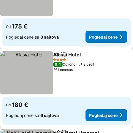
175 €
Od
Pogledaj cene sa
8 sajtova
Pogledaj cene
Alasia Hotel
Deli
Dodati u favorite
4 Zvezdice
9,4
Odlično
2.593
Lemesos
180 €
Od
Pogledaj cene sa
6 sajtova
Pogledaj cene