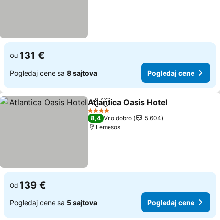
131 €
Od
Pogledaj cene sa
8 sajtova
Pogledaj cene
Atlantica Oasis Hotel
Deli
Dodati u favorite
4 Zvezdice
8,4
Vrlo dobro
5.604
Lemesos
139 €
Od
Pogledaj cene sa
5 sajtova
Pogledaj cene