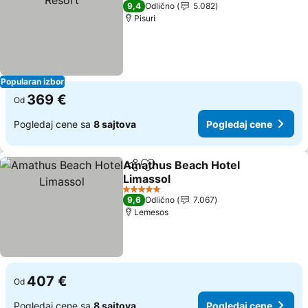
5 Zvezdice
9,4
Odlično
5.082
Pisuri
Popularan izbor
369 €
Od
Pogledaj cene sa
8 sajtova
Pogledaj cene
Amathus Beach Hotel
Deli
Dodati u favorite
Limassol
5 Zvezdice
9,6
Odlično
7.067
Lemesos
407 €
Od
Pogledaj cene sa
8 sajtova
Pogledaj cene