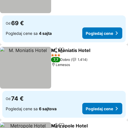
69 €
Od
Pogledaj cene sa
4 sajta
Pogledaj cene
M. Moniatis Hotel
Deli
Dodati u favorite
3 Zvezdice
7,7
Dobro
1.414
Lemesos
74 €
Od
Pogledaj cene sa
6 sajtova
Pogledaj cene
Metropole Hotel