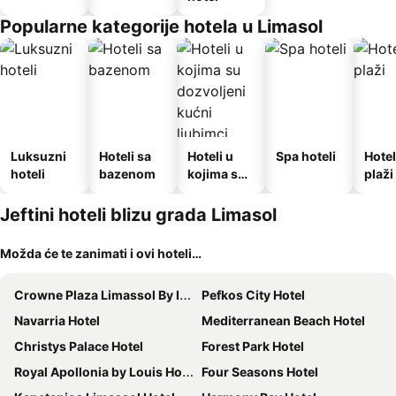
Popularne kategorije hotela u Limasol
Luksuzni
Hoteli sa
Hoteli u
Spa hoteli
Hotel
hoteli
bazenom
kojima su
plaži
dozvoljeni
kućni
Jeftini hoteli blizu grada Limasol
ljubimci
Možda će te zanimati i ovi hoteli…
Crowne Plaza Limassol By Ihg
Pefkos City Hotel
Navarria Hotel
Mediterranean Beach Hotel
Christys Palace Hotel
Forest Park Hotel
Royal Apollonia by Louis Hotels
Four Seasons Hotel