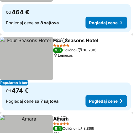
464 €
Od
Pogledaj cene sa
8 sajtova
Pogledaj cene
Four Seasons Hotel
Deli
Dodati u favorite
5 Zvezdice
9,6
Odlično
10.200
Lemesos
Popularan izbor
474 €
Od
Pogledaj cene sa
7 sajtova
Pogledaj cene
Amara
Deli
Dodati u favorite
5 Zvezdice
9,4
Odlično
3.866