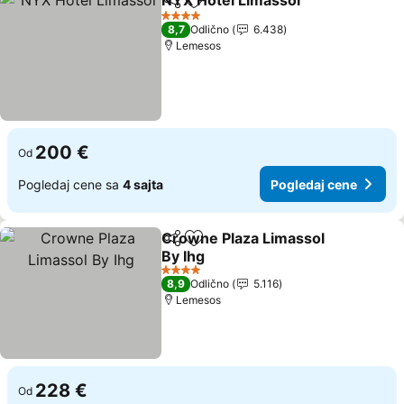
NYX Hotel Limassol
Deli
Dodati u favorite
4 Zvezdice
8,7
Odlično
6.438
Lemesos
200 €
Od
Pogledaj cene sa
4 sajta
Pogledaj cene
Crowne Plaza Limassol
Deli
Dodati u favorite
By Ihg
4 Zvezdice
8,9
Odlično
5.116
Lemesos
228 €
Od