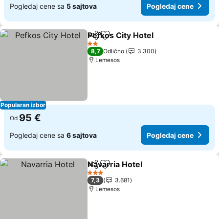
Pogledaj cene sa
5 sajtova
Pogledaj cene
Pefkos City Hotel
Deli
Dodati u favorite
2 Zvezdice
8,7
Odlično
3.300
Lemesos
Popularan izbor
95 €
Od
Pogledaj cene sa
6 sajtova
Pogledaj cene
Navarria Hotel
Deli
Dodati u favorite
3 Zvezdice
7,3
3.681
Lemesos