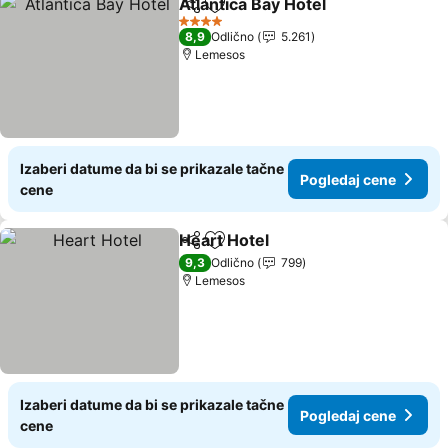
Atlantica Bay Hotel
Deli
Dodati u favorite
4 Zvezdice
8,9
Odlično
5.261
Lemesos
Izaberi datume da bi se prikazale tačne
Pogledaj cene
cene
Heart Hotel
Deli
Dodati u favorite
9,3
Odlično
799
Lemesos
Izaberi datume da bi se prikazale tačne
Pogledaj cene
cene