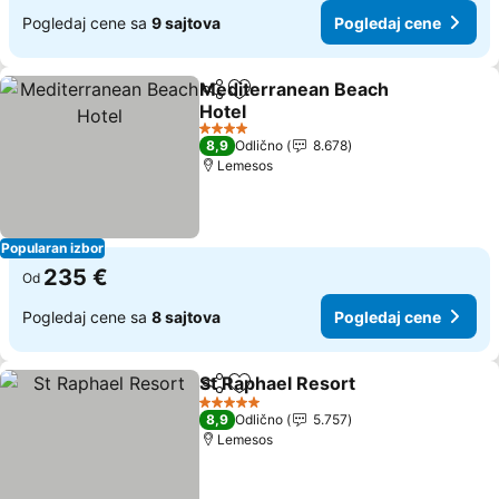
Pogledaj cene sa
9 sajtova
Pogledaj cene
Mediterranean Beach
Deli
Dodati u favorite
Hotel
4 Zvezdice
8,9
Odlično
8.678
Lemesos
Popularan izbor
235 €
Od
Pogledaj cene sa
8 sajtova
Pogledaj cene
St Raphael Resort
Deli
Dodati u favorite
5 Zvezdice
8,9
Odlično
5.757
Lemesos