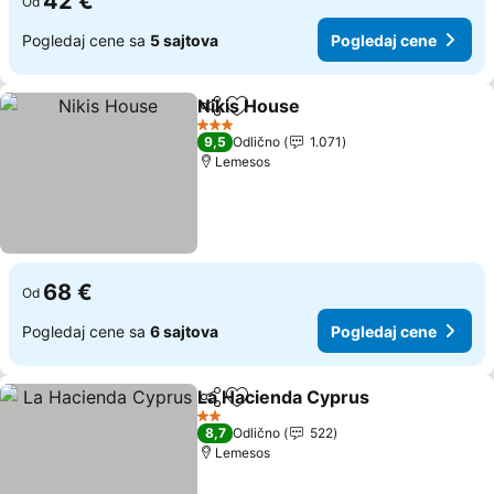
42 €
Od
Pogledaj cene sa
5 sajtova
Pogledaj cene
Nikis House
Deli
Dodati u favorite
3 Zvezdice
9,5
Odlično
1.071
Lemesos
68 €
Od
Pogledaj cene sa
6 sajtova
Pogledaj cene
La Hacienda Cyprus
Deli
Dodati u favorite
2 Zvezdice
8,7
Odlično
522
Lemesos