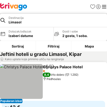
Favoriti
Prijavi
Men
Destinacija
Limasol
Dolazak/odlazak
Gosti i sobe
Izaberi datume
2 gosta, 1 soba.
Sortiraj
Filtriraj
Mapa
Jeftini hoteli u gradu Limasol, Kipar
Kako uplate koje primimo utiču na rangiranje
Christys Palace Hotel
Deli
Dodati u favorite
1 Zvezdice
8,4
Vrlo dobro
1.292
Pedhoulas
Popularan izbor