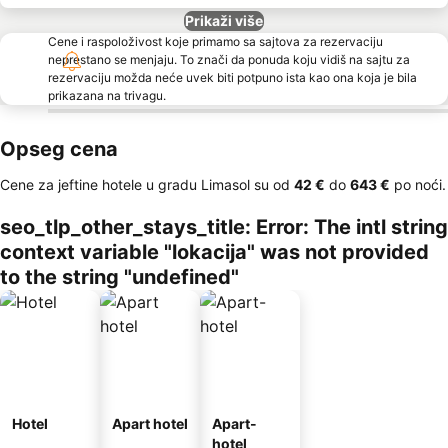
Prikaži više
Cene i raspoloživost koje primamo sa sajtova za rezervaciju
neprestano se menjaju. To znači da ponuda koju vidiš na sajtu za
rezervaciju možda neće uvek biti potpuno ista kao ona koja je bila
prikazana na trivagu.
Opseg cena
Cene za jeftine hotele u gradu Limasol su od
‎42 €
do
‎643 €
po noći.
seo_tlp_other_stays_title: Error: The intl string
context variable "lokacija" was not provided
to the string "undefined"
Hotel
Apart hotel
Apart-
hotel