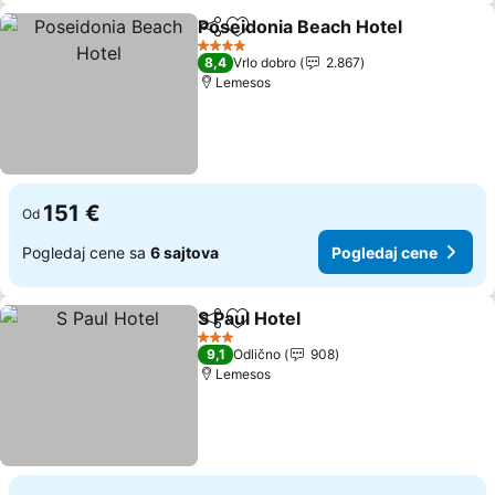
Poseidonia Beach Hotel
Deli
Dodati u favorite
4 Zvezdice
8,4
Vrlo dobro
2.867
Lemesos
151 €
Od
Pogledaj cene sa
6 sajtova
Pogledaj cene
S Paul Hotel
Deli
Dodati u favorite
3 Zvezdice
9,1
Odlično
908
Lemesos