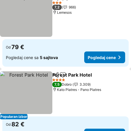
Deli
Dodati u favorite
3 Zvezdice
7,2
966
Lemesos
79 €
Od
Pogledaj cene sa
5 sajtova
Pogledaj cene
Forest Park Hotel
Deli
Dodati u favorite
4 Zvezdice
7,5
Dobro
3.309
Κato Platres - Pano Platres
Popularan izbor
82 €
Od