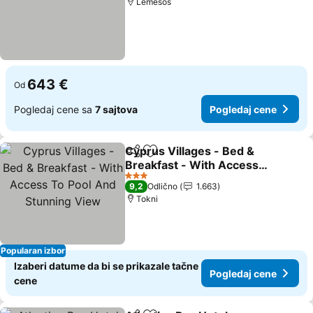
Lemesos
643 €
Od
Pogledaj cene sa
7 sajtova
Pogledaj cene
Cyprus Villages - Bed &
Deli
Dodati u favorite
Breakfast - With Access
To Pool And Stunning
3 Zvezdice
9,2
Odlično
1.663
View
Tokni
Popularan izbor
Izaberi datume da bi se prikazale tačne
Pogledaj cene
cene