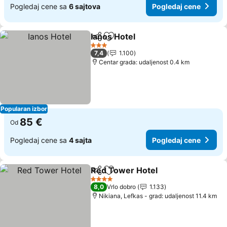
Pogledaj cene sa
6 sajtova
Pogledaj cene
Ianos Hotel
Deli
Dodati u favorite
3 Zvezdice
7,4
1.100
Centar grada: udaljenost 0.4 km
Popularan izbor
85 €
Od
Pogledaj cene sa
4 sajta
Pogledaj cene
Red Tower Hotel
Deli
Dodati u favorite
4 Zvezdice
8,0
Vrlo dobro
1.133
Nikiana, Lefkas - grad: udaljenost 11.4 km