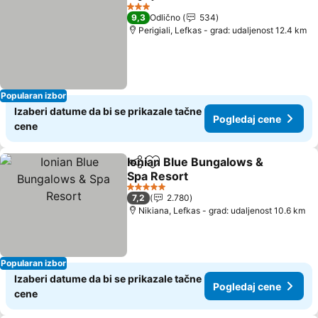
Deli
Dodati u favorite
3 Zvezdice
9,3
Odlično
534
Perigiali, Lefkas - grad: udaljenost 12.4 km
Popularan izbor
Izaberi datume da bi se prikazale tačne
Pogledaj cene
cene
Ionian Blue Bungalows &
Deli
Dodati u favorite
Spa Resort
5 Zvezdice
7,2
2.780
Nikiana, Lefkas - grad: udaljenost 10.6 km
Popularan izbor
Izaberi datume da bi se prikazale tačne
Pogledaj cene
cene