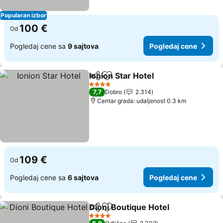
Popularan izbor
100 €
Od
Pogledaj cene sa
9 sajtova
Pogledaj cene
Ionion Star Hotel
Deli
Dodati u favorite
4 Zvezdice
7,7
Dobro
2.314
Centar grada: udaljenost 0.3 km
109 €
Od
Pogledaj cene sa
6 sajtova
Pogledaj cene
Dioni Boutique Hotel
Deli
Dodati u favorite
4 Zvezdice