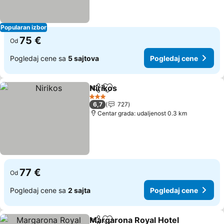
Popularan izbor
75 €
Od
Pogledaj cene sa
5 sajtova
Pogledaj cene
Nirikos
Deli
Dodati u favorite
3 Zvezdice
6,7
727
Centar grada: udaljenost 0.3 km
77 €
Od
Pogledaj cene sa
2 sajta
Pogledaj cene
Margarona Royal Hotel