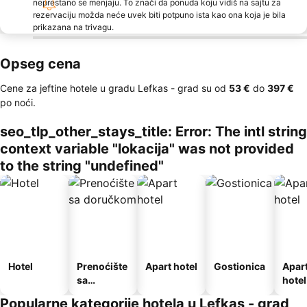
neprestano se menjaju. To znači da ponuda koju vidiš na sajtu za
rezervaciju možda neće uvek biti potpuno ista kao ona koja je bila
prikazana na trivagu.
Opseg cena
Cene za jeftine hotele u gradu Lefkas - grad su od
‎53 €
do
‎397 €
po noći.
seo_tlp_other_stays_title: Error: The intl string
context variable "lokacija" was not provided
to the string "undefined"
Hotel
Prenoćište
Apart hotel
Gostionica
Apar
sa
hotel
doručkom
Popularne kategorije hotela u Lefkas - grad