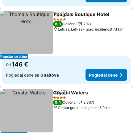
Thomais Boutique Hotel
Deli
Dodati u favorite
4 Zvezdice
8,9
Odlično
297
Lefkas, Lefkas - grad: udaljenost 7.1 km
Popularan izbor
146 €
Od
Pogledaj cene sa
6 sajtova
Pogledaj cene
Crystal Waters
Deli
Dodati u favorite
4 Zvezdice
9,4
Odlično
2.367
Centar grada: udaljenost 8.9 km