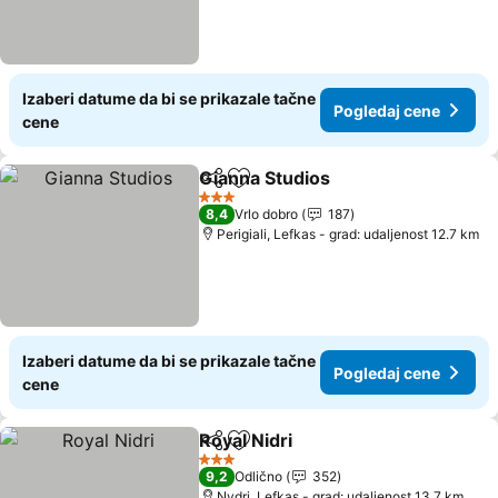
Izaberi datume da bi se prikazale tačne
Pogledaj cene
cene
Gianna Studios
Deli
Dodati u favorite
3 Zvezdice
8,4
Vrlo dobro
187
Perigiali, Lefkas - grad: udaljenost 12.7 km
Izaberi datume da bi se prikazale tačne
Pogledaj cene
cene
Royal Nidri
Deli
Dodati u favorite
3 Zvezdice
9,2
Odlično
352
Nydri, Lefkas - grad: udaljenost 13.7 km