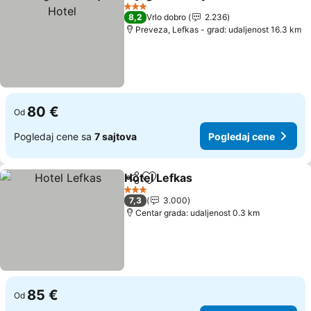
Deli
Dodati u favorite
3 Zvezdice
8,2
Vrlo dobro
2.236
Preveza, Lefkas - grad: udaljenost 16.3 km
80 €
Od
Pogledaj cene sa
7 sajtova
Pogledaj cene
Hotel Lefkas
Deli
Dodati u favorite
3 Zvezdice
7,3
3.000
Centar grada: udaljenost 0.3 km
85 €
Od