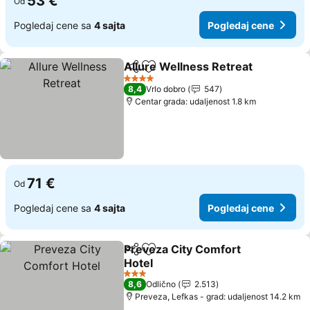
53 €
Od
Pogledaj cene sa
4 sajta
Pogledaj cene
Allure Wellness Retreat
Deli
Dodati u favorite
4 Zvezdice
8,4
Vrlo dobro
547
Centar grada: udaljenost 1.8 km
71 €
Od
Pogledaj cene sa
4 sajta
Pogledaj cene
Preveza City Comfort
Deli
Dodati u favorite
Hotel
3 Zvezdice
8,6
Odlično
2.513
Preveza, Lefkas - grad: udaljenost 14.2 km