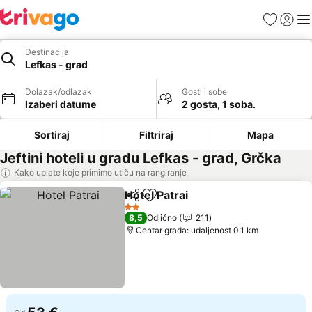
Favoriti
Prijavi
Men
Destinacija
Lefkas - grad
Dolazak/odlazak
Gosti i sobe
Izaberi datume
2 gosta, 1 soba.
Sortiraj
Filtriraj
Mapa
Jeftini hoteli u gradu Lefkas - grad, Grčka
Kako uplate koje primimo utiču na rangiranje
Hotel Patrai
Deli
Dodati u favorite
2 Zvezdice
8,5
Odlično
211
Centar grada: udaljenost 0.1 km