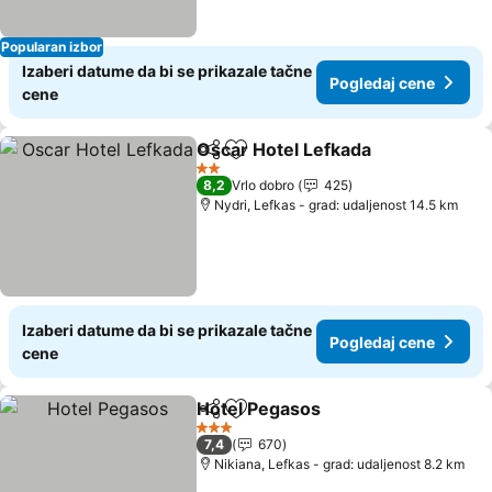
Popularan izbor
Izaberi datume da bi se prikazale tačne
Pogledaj cene
cene
Oscar Hotel Lefkada
Deli
Dodati u favorite
2 Zvezdice
8,2
Vrlo dobro
425
Nydri, Lefkas - grad: udaljenost 14.5 km
Izaberi datume da bi se prikazale tačne
Pogledaj cene
cene
Hotel Pegasos
Deli
Dodati u favorite
3 Zvezdice
7,4
670
Nikiana, Lefkas - grad: udaljenost 8.2 km