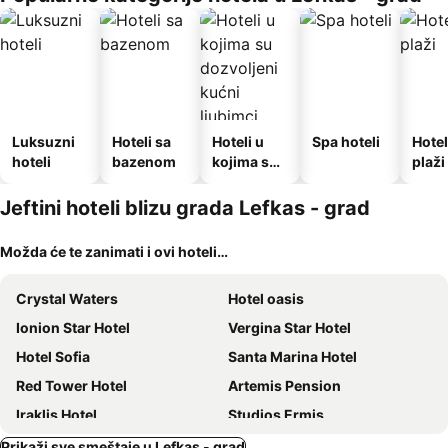
Luksuzni
Hoteli sa
Hoteli u
Spa hoteli
Hotel
hoteli
bazenom
kojima su
plaži
dozvoljeni
kućni
Jeftini hoteli blizu grada Lefkas - grad
ljubimci
Možda će te zanimati i ovi hoteli…
Crystal Waters
Hotel oasis
Ionion Star Hotel
Vergina Star Hotel
Hotel Sofia
Santa Marina Hotel
Red Tower Hotel
Artemis Pension
Iraklis Hotel
Studios Ermis
Hotel Lefkas
Vliho Bay Boutique Hotel
Prikaži sve smeštaje u Lefkas - grad