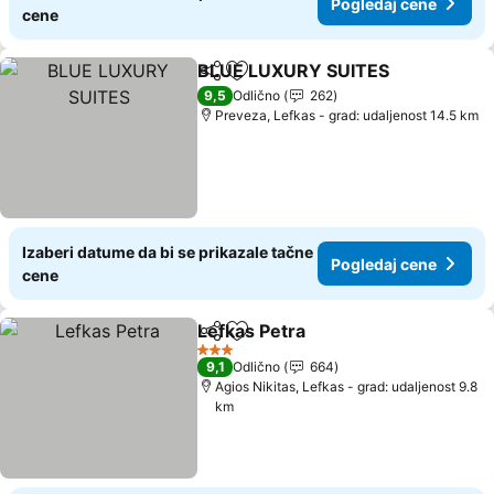
Pogledaj cene
cene
BLUE LUXURY SUITES
Deli
Dodati u favorite
9,5
Odlično
262
Preveza, Lefkas - grad: udaljenost 14.5 km
Izaberi datume da bi se prikazale tačne
Pogledaj cene
cene
Lefkas Petra
Deli
Dodati u favorite
3 Zvezdice
9,1
Odlično
664
Agios Nikitas, Lefkas - grad: udaljenost 9.8
km