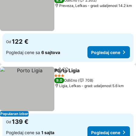
8,9
Odlično
2.302
Preveza, Lefkas - grad: udaljenost 14.2 km
122 €
Od
Pogledaj cene sa
6 sajtova
Pogledaj cene
Porto Ligia
Deli
Dodati u favorite
3 Zvezdice
9,0
Odlično
708
Ligia, Lefkas - grad: udaljenost 5.6 km
Popularan izbor
139 €
Od
Pogledaj cene sa
1 sajta
Pogledaj cene