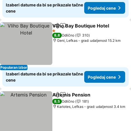
Izaberi datume da bi se prikazale tačne
Pogledaj cene
cene
Vliho Bay Boutique Hotel
Deli
Dodati u favorite
1 Zvezdice
8,8
Odlično
310
Geni, Lefkas - grad: udaljenost 15.2 km
Popularan izbor
Izaberi datume da bi se prikazale tačne
Pogledaj cene
cene
Artemis Pension
Deli
Dodati u favorite
8,5
Odlično
181
Kariotes, Lefkas - grad: udaljenost 3.4 km