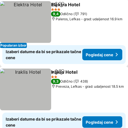
Elektra Hotel
Deli
Dodati u favorite
3 Zvezdice
9,4
Odlično
791
Paleros, Lefkas - grad: udaljenost 16.9 km
Popularan izbor
Izaberi datume da bi se prikazale tačne
Pogledaj cene
cene
Iraklis Hotel
Deli
Dodati u favorite
2 Zvezdice
9,3
Odlično
438
Preveza, Lefkas - grad: udaljenost 18.5 km
Izaberi datume da bi se prikazale tačne
Pogledaj cene
cene