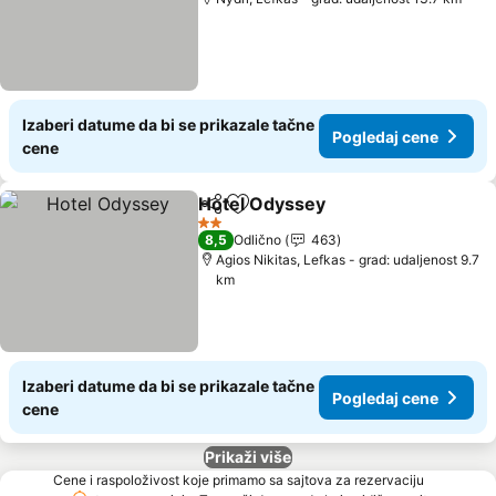
Izaberi datume da bi se prikazale tačne
Pogledaj cene
cene
Hotel Odyssey
Deli
Dodati u favorite
2 Zvezdice
8,5
Odlično
463
Agios Nikitas, Lefkas - grad: udaljenost 9.7
km
Izaberi datume da bi se prikazale tačne
Pogledaj cene
cene
Prikaži više
Cene i raspoloživost koje primamo sa sajtova za rezervaciju