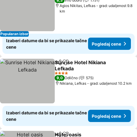
8,3
Vrlo dobro
1.151
Agios Nikitas, Lefkas - grad: udaljenost 9.8
km
Popularan izbor
Izaberi datume da bi se prikazale tačne
Pogledaj cene
cene
Sunrise Hotel Nikiana
Deli
Dodati u favorite
Lefkada
4 Zvezdice
9,0
Odlično
575
Nikiana, Lefkas - grad: udaljenost 10.2 km
Izaberi datume da bi se prikazale tačne
Pogledaj cene
cene
Hotel oasis