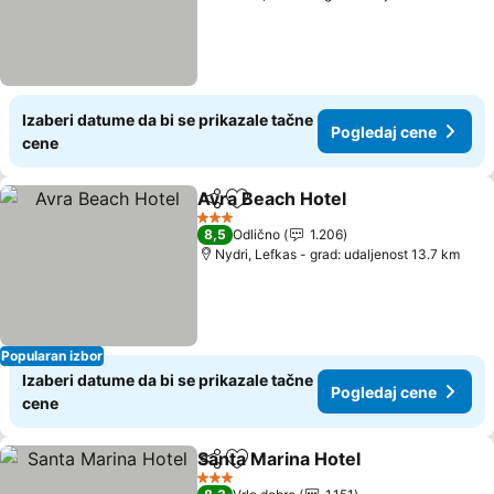
Izaberi datume da bi se prikazale tačne
Pogledaj cene
cene
Avra Beach Hotel
Deli
Dodati u favorite
3 Zvezdice
8,5
Odlično
1.206
Nydri, Lefkas - grad: udaljenost 13.7 km
Popularan izbor
Izaberi datume da bi se prikazale tačne
Pogledaj cene
cene
Santa Marina Hotel
Deli
Dodati u favorite
3 Zvezdice