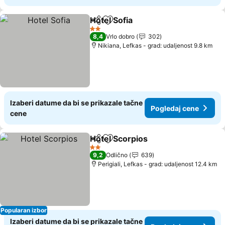
Hotel Sofia
Deli
Dodati u favorite
2 Zvezdice
8,4
Vrlo dobro
302
Nikiana, Lefkas - grad: udaljenost 9.8 km
Izaberi datume da bi se prikazale tačne
Pogledaj cene
cene
Hotel Scorpios
Deli
Dodati u favorite
2 Zvezdice
9,2
Odlično
639
Perigiali, Lefkas - grad: udaljenost 12.4 km
Popularan izbor
Izaberi datume da bi se prikazale tačne