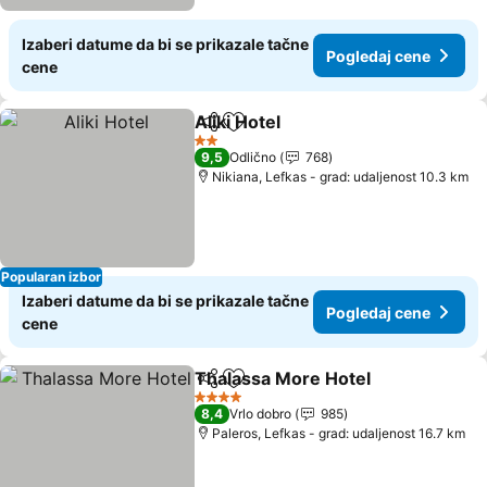
Izaberi datume da bi se prikazale tačne
Pogledaj cene
cene
Aliki Hotel
Deli
Dodati u favorite
2 Zvezdice
9,5
Odlično
768
Nikiana, Lefkas - grad: udaljenost 10.3 km
Popularan izbor
Izaberi datume da bi se prikazale tačne
Pogledaj cene
cene
Thalassa More Hotel
Deli
Dodati u favorite
4 Zvezdice
8,4
Vrlo dobro
985
Paleros, Lefkas - grad: udaljenost 16.7 km