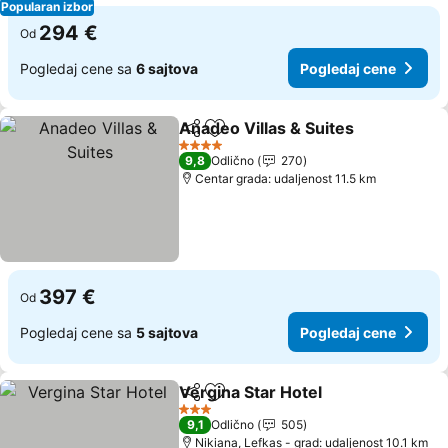
Popularan izbor
294 €
Od
Pogledaj cene sa
6 sajtova
Pogledaj cene
Anadeo Villas & Suites
Deli
Dodati u favorite
4 Zvezdice
9,8
Odlično
270
Centar grada: udaljenost 11.5 km
397 €
Od
Pogledaj cene sa
5 sajtova
Pogledaj cene
Vergina Star Hotel
Deli
Dodati u favorite
3 Zvezdice
9,1
Odlično
505
Nikiana, Lefkas - grad: udaljenost 10.1 km