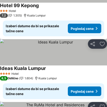
Hotel 99 Kepong
Hotel
3 Zvezdice
7,2
1.305
Kuala Lumpur
Izaberi datume da bi se prikazale
Pogledaj cene
tačne cene
Deli
Do
Ideas Kuala Lumpur
Hotel
4 Zvezdice
8,5
Odlično
1.604
Kuala Lumpur
Izaberi datume da bi se prikazale
Pogledaj cene
tačne cene