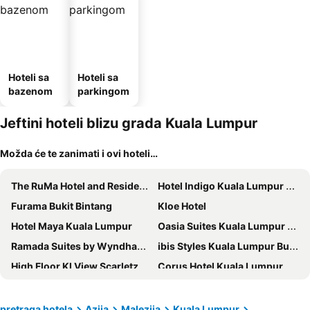
Hoteli sa
Hoteli sa
bazenom
parkingom
Jeftini hoteli blizu grada Kuala Lumpur
Možda će te zanimati i ovi hoteli…
The RuMa Hotel and Residences
Hotel Indigo Kuala Lumpur on the Park by IHG
Furama Bukit Bintang
Kloe Hotel
Hotel Maya Kuala Lumpur
Oasia Suites Kuala Lumpur by Far East Hospitality
Ramada Suites by Wyndham Kuala Lumpur City Centre
ibis Styles Kuala Lumpur Bukit Bintang
High Floor Kl View Scarletz Suite
Corus Hotel Kuala Lumpur
pretraga hotela
Azija
Malezija
Kuala Lumpur