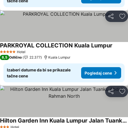
tačne cene
Deli
Do
PARKROYAL COLLECTION Kuala Lumpur
Hotel
5 Zvezdice
8,5
Odlično
22.377
Kuala Lumpur
Izaberi datume da bi se prikazale
Pogledaj cene
tačne cene
Deli
Do
Hilton Garden Inn Kuala Lumpur Jalan Tuanku Abdul Rahman North
Hotel