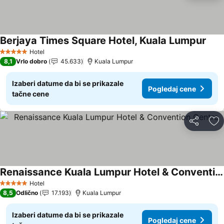
Berjaya Times Square Hotel, Kuala Lumpur
Hotel
5 Zvezdice
8,1
Vrlo dobro
45.633
Kuala Lumpur
Izaberi datume da bi se prikazale
Pogledaj cene
tačne cene
Deli
Do
Renaissance Kuala Lumpur Hotel & Convention Centre
Hotel
5 Zvezdice
8,5
Odlično
17.193
Kuala Lumpur
Izaberi datume da bi se prikazale
Pogledaj cene