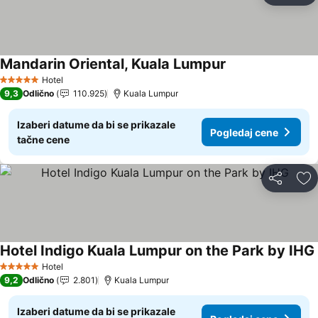
Mandarin Oriental, Kuala Lumpur
Hotel
5 Zvezdice
9,3
Odlično
110.925
Kuala Lumpur
Izaberi datume da bi se prikazale
Pogledaj cene
tačne cene
Deli
Do
Hotel Indigo Kuala Lumpur on the Park by IHG
Hotel
5 Zvezdice
9,2
Odlično
2.801
Kuala Lumpur
Izaberi datume da bi se prikazale