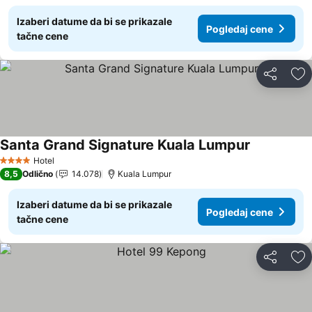
Izaberi datume da bi se prikazale
Pogledaj cene
tačne cene
Deli
Do
Santa Grand Signature Kuala Lumpur
Hotel
4 Zvezdice
8,5
Odlično
14.078
Kuala Lumpur
Izaberi datume da bi se prikazale
Pogledaj cene
tačne cene
Deli
Do