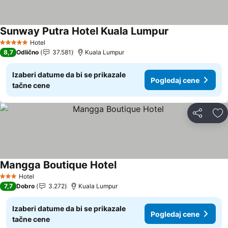
Sunway Putra Hotel Kuala Lumpur
Hotel
5 Zvezdice
8,7
Odlično
37.581
Kuala Lumpur
Izaberi datume da bi se prikazale
Pogledaj cene
tačne cene
Deli
Do
Mangga Boutique Hotel
Hotel
3 Zvezdice
7,7
Dobro
3.272
Kuala Lumpur
Izaberi datume da bi se prikazale
Pogledaj cene
tačne cene