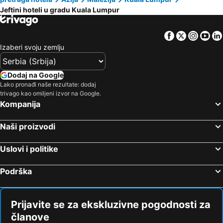
Jeftini hoteli u gradu Kuala Lumpur
Facebook
Twitter
Insta
Yo
Izaberi svoju zemlju
Dodaj na Google
Lako pronađi naše rezultate: dodaj
trivago kao omiljeni izvor na Google.
Kompanija
Naši proizvodi
Uslovi i politike
Podrška
Prijavite se za ekskluzivne pogodnosti za
članove