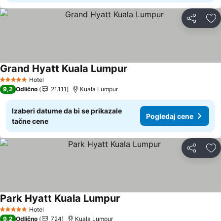
Deli
Do
Grand Hyatt Kuala Lumpur
Hotel
5 Zvezdice
9,2
Odlično
21.111
Kuala Lumpur
Izaberi datume da bi se prikazale
Pogledaj cene
tačne cene
Deli
Do
Park Hyatt Kuala Lumpur
Hotel
5 Zvezdice
9,2
Odlično
724
Kuala Lumpur