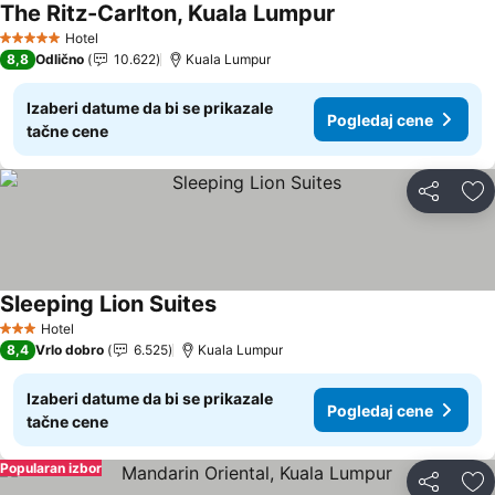
The Ritz-Carlton, Kuala Lumpur
Hotel
5 Zvezdice
8,8
Odlično
10.622
Kuala Lumpur
Izaberi datume da bi se prikazale
Pogledaj cene
tačne cene
Deli
Do
Sleeping Lion Suites
Hotel
3 Zvezdice
8,4
Vrlo dobro
6.525
Kuala Lumpur
Izaberi datume da bi se prikazale
Pogledaj cene
tačne cene
Popularan izbor
Deli
Do