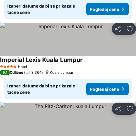
Izaberi datume da bi se prikazale
Pogledaj cene
tačne cene
Deli
Do
Imperial Lexis Kuala Lumpur
Hotel
5 Zvezdice
9,1
Odlično
3.364
Kuala Lumpur
Izaberi datume da bi se prikazale
Pogledaj cene
tačne cene
Deli
Do