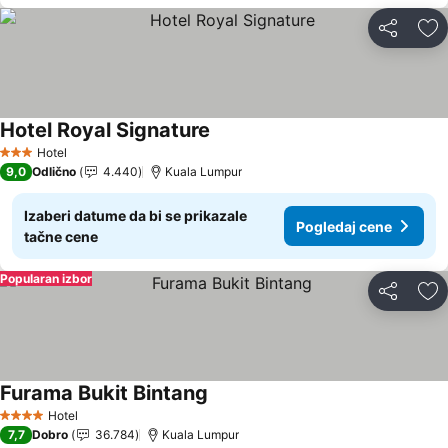
Deli
Do
Hotel Royal Signature
Hotel
3 Zvezdice
9,0
Odlično
4.440
Kuala Lumpur
Izaberi datume da bi se prikazale
Pogledaj cene
tačne cene
Popularan izbor
Deli
Do
Furama Bukit Bintang
Hotel
4 Zvezdice
7,7
Dobro
36.784
Kuala Lumpur