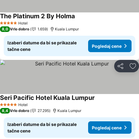
The Platinum 2 By Holma
Hotel
5 Zvezdice
8,0
Vrlo dobro
1.659
Kuala Lumpur
Izaberi datume da bi se prikazale
Pogledaj cene
tačne cene
Deli
Do
Seri Pacific Hotel Kuala Lumpur
Hotel
5 Zvezdice
8,4
Vrlo dobro
27.295
Kuala Lumpur
Izaberi datume da bi se prikazale
Pogledaj cene
tačne cene