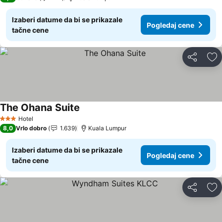
Izaberi datume da bi se prikazale
Pogledaj cene
tačne cene
Deli
Do
The Ohana Suite
Hotel
3 Zvezdice
8,0
Vrlo dobro
1.639
Kuala Lumpur
Izaberi datume da bi se prikazale
Pogledaj cene
tačne cene
Deli
Do