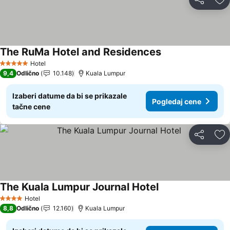
Deli
Do
The RuMa Hotel and Residences
Hotel
5 Zvezdice
9,4
Odlično
10.148
Kuala Lumpur
Izaberi datume da bi se prikazale
Pogledaj cene
tačne cene
Deli
Do
The Kuala Lumpur Journal Hotel
Hotel
4 Zvezdice
8,8
Odlično
12.160
Kuala Lumpur