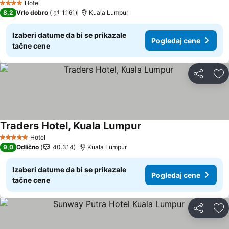
Hotel
4 Zvezdice
8,2
Vrlo dobro
1.161
Kuala Lumpur
Izaberi datume da bi se prikazale
Pogledaj cene
tačne cene
Deli
Do
Traders Hotel, Kuala Lumpur
Hotel
5 Zvezdice
9,0
Odlično
40.314
Kuala Lumpur
Izaberi datume da bi se prikazale
Pogledaj cene
tačne cene
Deli
Do