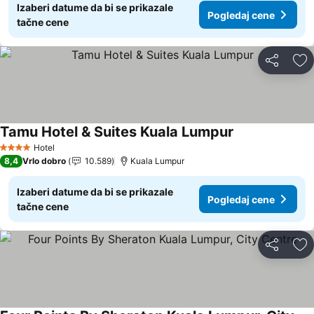
Izaberi datume da bi se prikazale
Pogledaj cene
tačne cene
Deli
Do
Tamu Hotel & Suites Kuala Lumpur
Hotel
4 Zvezdice
8,4
Vrlo dobro
10.589
Kuala Lumpur
Izaberi datume da bi se prikazale
Pogledaj cene
tačne cene
Deli
Do