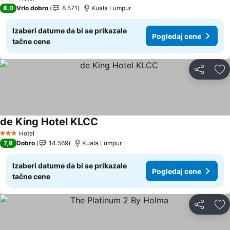
3 Zvezdice
8,0
Vrlo dobro
8.571
Kuala Lumpur
Izaberi datume da bi se prikazale
Pogledaj cene
tačne cene
Deli
Do
de King Hotel KLCC
Hotel
3 Zvezdice
7,8
Dobro
14.569
Kuala Lumpur
Izaberi datume da bi se prikazale
Pogledaj cene
tačne cene
Deli
Do