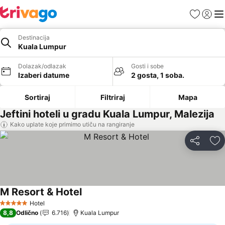
Favoriti
Prijavi
Men
Destinacija
Kuala Lumpur
Dolazak/odlazak
Gosti i sobe
Izaberi datume
2 gosta, 1 soba.
Sortiraj
Filtriraj
Mapa
Jeftini hoteli u gradu Kuala Lumpur, Malezija
Kako uplate koje primimo utiču na rangiranje
Deli
Do
M Resort & Hotel
Hotel
5 Zvezdice
8,8
Odlično
6.716
Kuala Lumpur