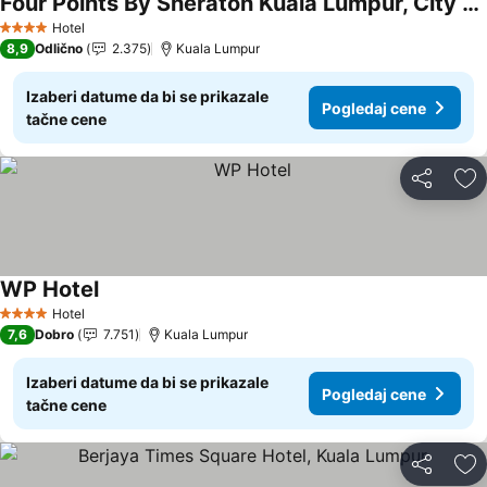
Four Points By Sheraton Kuala Lumpur, City Centre
Hotel
4 Zvezdice
8,9
Odlično
2.375
Kuala Lumpur
Izaberi datume da bi se prikazale
Pogledaj cene
tačne cene
Deli
Do
WP Hotel
Hotel
4 Zvezdice
7,6
Dobro
7.751
Kuala Lumpur
Izaberi datume da bi se prikazale
Pogledaj cene
tačne cene
Deli
Do