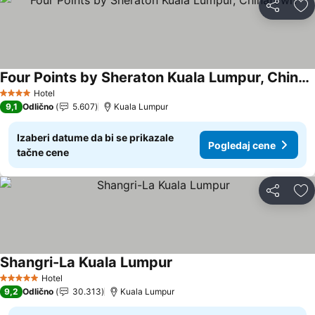
Deli
Do
Four Points by Sheraton Kuala Lumpur, Chinatown
Hotel
4 Zvezdice
9,1
Odlično
5.607
Kuala Lumpur
Izaberi datume da bi se prikazale
Pogledaj cene
tačne cene
Deli
Do
Shangri-La Kuala Lumpur
Hotel
5 Zvezdice
9,2
Odlično
30.313
Kuala Lumpur