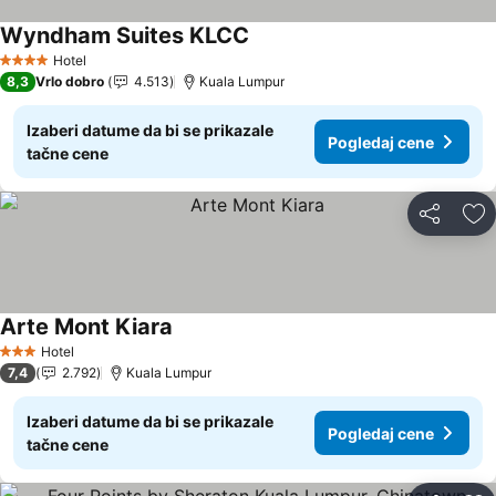
Wyndham Suites KLCC
Hotel
4 Zvezdice
8,3
Vrlo dobro
4.513
Kuala Lumpur
Izaberi datume da bi se prikazale
Pogledaj cene
tačne cene
Deli
Do
Arte Mont Kiara
Hotel
3 Zvezdice
7,4
2.792
Kuala Lumpur
Izaberi datume da bi se prikazale
Pogledaj cene
tačne cene