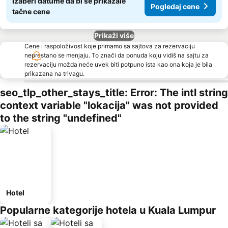
Izaberi datume da bi se prikazale
Pogledaj cene
tačne cene
Prikaži više
Cene i raspoloživost koje primamo sa sajtova za rezervaciju
neprestano se menjaju. To znači da ponuda koju vidiš na sajtu za
rezervaciju možda neće uvek biti potpuno ista kao ona koja je bila
prikazana na trivagu.
seo_tlp_other_stays_title: Error: The intl string
context variable "lokacija" was not provided
to the string "undefined"
Hotel
Popularne kategorije hotela u Kuala Lumpur