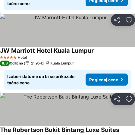
Pogledaj cene
tačne cene
Deli
Do
JW Marriott Hotel Kuala Lumpur
Hotel
5 Zvezdice
8,8
Odlično
21.954
Kuala Lumpur
Izaberi datume da bi se prikazale
Pogledaj cene
tačne cene
Deli
Do
The Robertson Bukit Bintang Luxe Suites