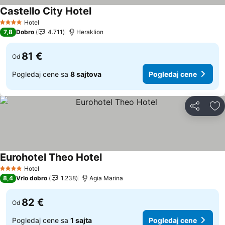
Castello City Hotel
Hotel
4 Zvezdice
7,8
Dobro
4.711
Heraklion
81 €
Od
Pogledaj cene sa
8 sajtova
Pogledaj cene
Deli
Do
Eurohotel Theo Hotel
Hotel
4 Zvezdice
8,4
Vrlo dobro
1.238
Agia Marina
82 €
Od
Pogledaj cene sa
1 sajta
Pogledaj cene