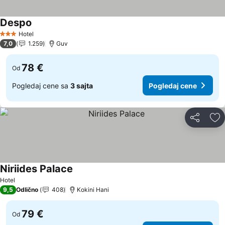
Despo
Hotel
3 Zvezdice
7,0
1.259
Guv
78 €
Od
Pogledaj cene sa
3 sajta
Pogledaj cene
Deli
Do
Niriides Palace
Hotel
9,5
Odlično
408
Kokini Hani
79 €
Od