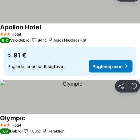
Apollon Hotel
Hotel
3 Zvezdice
8,2
Vrlo dobro
844
Agios Nikolaos Krit
91 €
Od
Pogledaj cene sa
6 sajtova
Pogledaj cene
Deli
Do
Olympic
Hotel
3 Zvezdice
7,8
Dobro
1.605
Heraklion