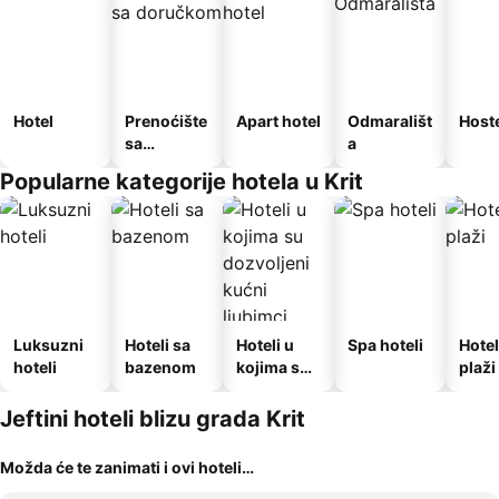
Hotel
Prenoćište
Apart hotel
Odmarališt
Host
sa
a
doručkom
Popularne kategorije hotela u Krit
Luksuzni
Hoteli sa
Hoteli u
Spa hoteli
Hotel
hoteli
bazenom
kojima su
plaži
dozvoljeni
kućni
Jeftini hoteli blizu grada Krit
ljubimci
Možda će te zanimati i ovi hoteli…