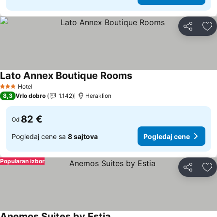
Deli
Do
Lato Annex Boutique Rooms
Hotel
3 Zvezdice
8,3
Vrlo dobro
1.142
Heraklion
82 €
Od
Pogledaj cene sa
8 sajtova
Pogledaj cene
Popularan izbor
Deli
Do
Anemos Suites by Estia