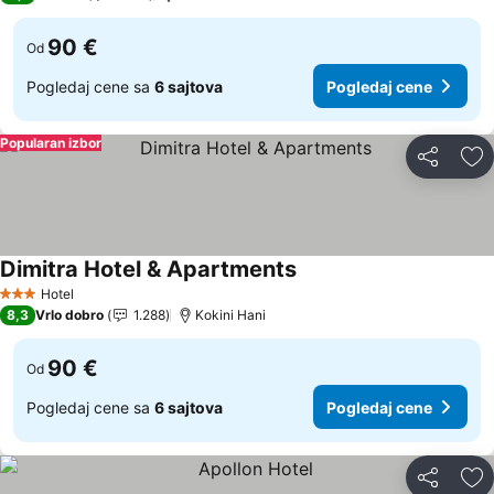
90 €
Od
Pogledaj cene sa
6 sajtova
Pogledaj cene
Popularan izbor
Deli
Do
Dimitra Hotel & Apartments
Hotel
3 Zvezdice
8,3
Vrlo dobro
1.288
Kokini Hani
90 €
Od
Pogledaj cene sa
6 sajtova
Pogledaj cene
Deli
Do