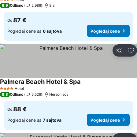
4 Zvezdice
8,9
Odlično
2.986
Sisi
87 €
Od
Pogledaj cene sa
6 sajtova
Pogledaj cene
Deli
Do
Palmera Beach Hotel & Spa
Hotel
4 Zvezdice
8,8
Odlično
5.526
Hersonisos
88 €
Od
Pogledaj cene sa
7 sajtova
Pogledaj cene