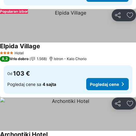
Popularan izbor
Deli
Do
Elpida Village
Hotel
4 Zvezdice
8,2
Vrlo dobro
1.568
Istron - Kalo Chorio
103 €
Od
Pogledaj cene sa
4 sajta
Pogledaj cene
Deli
Do
Archontiki Hotel