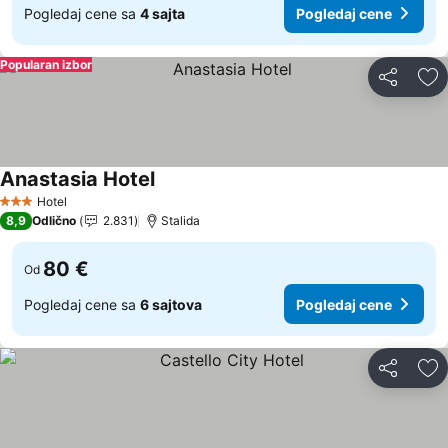
Pogledaj cene sa
4 sajta
Pogledaj cene
Popularan izbor
Deli
Do
Anastasia Hotel
Hotel
3 Zvezdice
8,9
Odlično
2.831
Stalida
80 €
Od
Pogledaj cene sa
6 sajtova
Pogledaj cene
Deli
Do