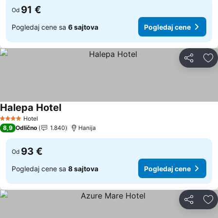
91 €
Od
Pogledaj cene sa
6 sajtova
Pogledaj cene
Deli
Do
Halepa Hotel
Hotel
4 Zvezdice
8,9
Odlično
1.840
Hanija
93 €
Od
Pogledaj cene sa
8 sajtova
Pogledaj cene
Deli
Do