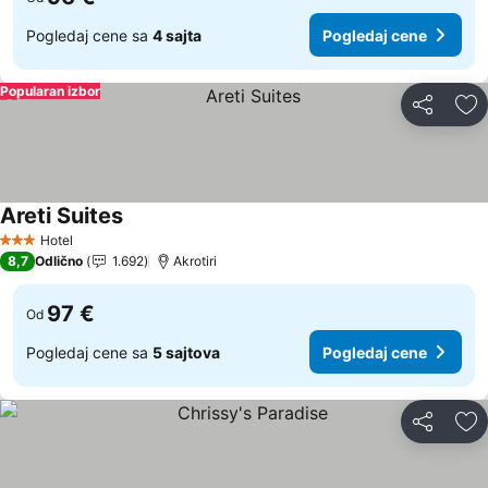
Pogledaj cene sa
4 sajta
Pogledaj cene
Popularan izbor
Deli
Do
Areti Suites
Hotel
3 Zvezdice
8,7
Odlično
1.692
Akrotiri
97 €
Od
Pogledaj cene sa
5 sajtova
Pogledaj cene
Deli
Do