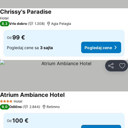
Chrissy's Paradise
Hotel
8,3
Vrlo dobro
1.308
Agia Pelagia
99 €
Od
Pogledaj cene sa
3 sajta
Pogledaj cene
Deli
Do
Atrium Ambiance Hotel
Hotel
4 Zvezdice
9,0
Odlično
2.844
Retimno
100 €
Od