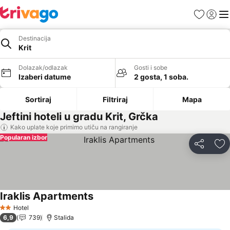
Favoriti
Prijavi
Men
Destinacija
Krit
Dolazak/odlazak
Gosti i sobe
Izaberi datume
2 gosta, 1 soba.
Sortiraj
Filtriraj
Mapa
Jeftini hoteli u gradu Krit, Grčka
Kako uplate koje primimo utiču na rangiranje
Popularan izbor
Deli
Do
Iraklis Apartments
Hotel
2 Zvezdice
6,9
739
Stalida