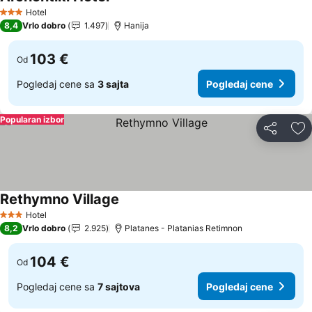
Hotel
3 Zvezdice
8,4
Vrlo dobro
1.497
Hanija
103 €
Od
Pogledaj cene sa
3 sajta
Pogledaj cene
Popularan izbor
Deli
Do
Rethymno Village
Hotel
3 Zvezdice
8,2
Vrlo dobro
2.925
Platanes - Platanias Retimnon
104 €
Od
Pogledaj cene sa
7 sajtova
Pogledaj cene