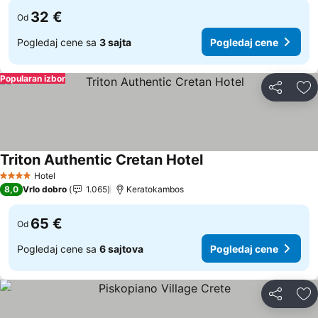
32 €
Od
Pogledaj cene sa
3 sajta
Pogledaj cene
Popularan izbor
Deli
Do
Triton Authentic Cretan Hotel
Hotel
4 Zvezdice
8,0
Vrlo dobro
1.065
Keratokambos
65 €
Od
Pogledaj cene sa
6 sajtova
Pogledaj cene
Deli
Do