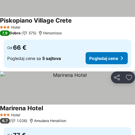
Piskopiano Village Crete
Hotel
3 Zvezdice
7,9
Dobro
575
Hersonisos
66 €
Od
Pogledaj cene sa
5 sajtova
Pogledaj cene
Deli
Do
Marirena Hotel
Hotel
3 Zvezdice
6,7
1.026
Amudara Heraklion