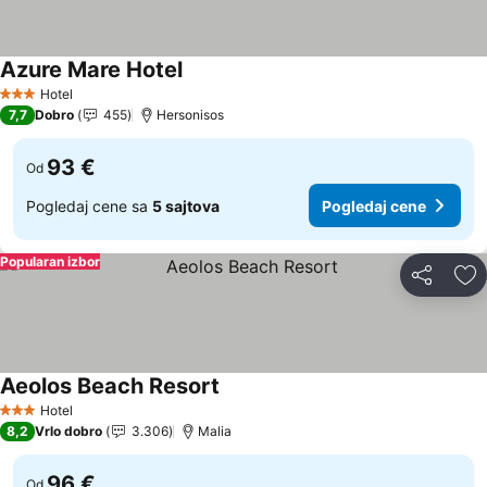
Azure Mare Hotel
Hotel
3 Zvezdice
7,7
Dobro
455
Hersonisos
93 €
Od
Pogledaj cene sa
5 sajtova
Pogledaj cene
Popularan izbor
Deli
Do
Aeolos Beach Resort
Hotel
3 Zvezdice
8,2
Vrlo dobro
3.306
Malia
96 €
Od