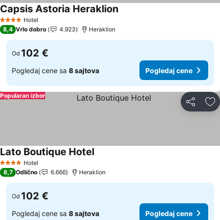
Capsis Astoria Heraklion
Hotel
4 Zvezdice
8,4
Vrlo dobro
4.923
Heraklion
102 €
Od
Pogledaj cene sa
8 sajtova
Pogledaj cene
Popularan izbor
Deli
Do
Lato Boutique Hotel
Hotel
4 Zvezdice
8,7
Odlično
6.666
Heraklion
102 €
Od
Pogledaj cene sa
8 sajtova
Pogledaj cene