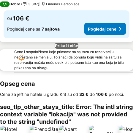
4 Zvezdice
7,5
Dobro
3.387
Limenas Hersonisos
106 €
Od
Pogledaj cene sa
7 sajtova
Pogledaj cene
Prikaži više
Cene i raspoloživost koje primamo sa sajtova za rezervaciju
neprestano se menjaju. To znači da ponuda koju vidiš na sajtu za
rezervaciju možda neće uvek biti potpuno ista kao ona koja je bila
prikazana na trivagu.
Opseg cena
Cene za jeftine hotele u gradu Krit su od
‎32 €
do
‎106 €
po noći.
seo_tlp_other_stays_title: Error: The intl string
context variable "lokacija" was not provided
to the string "undefined"