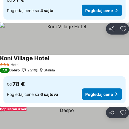
77 €
Od
Pogledaj cene sa
4 sajta
Pogledaj cene
Deli
Do
Koni Village Hotel
Hotel
3 Zvezdice
7,9
Dobro
2.219
Stalida
78 €
Od
Pogledaj cene sa
6 sajtova
Pogledaj cene
Popularan izbor
Deli
Do