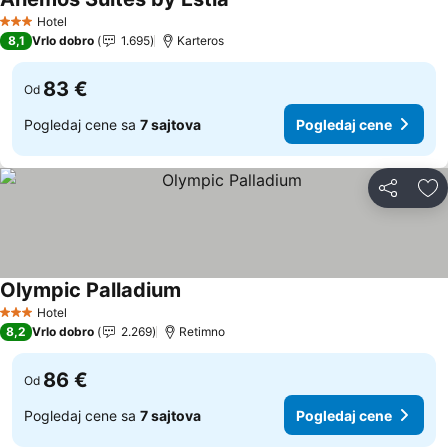
Hotel
3 Zvezdice
8,1
Vrlo dobro
1.695
Karteros
83 €
Od
Pogledaj cene sa
7 sajtova
Pogledaj cene
Deli
Do
Olympic Palladium
Hotel
3 Zvezdice
8,2
Vrlo dobro
2.269
Retimno
86 €
Od
Pogledaj cene sa
7 sajtova
Pogledaj cene