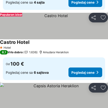
Pogledaj cene sa
4 sajta
Pogledaj cene
Popularan izbor
Deli
Do
Castro Hotel
Hotel
1 Zvezdice
8,1
Vrlo dobro
1.636
Amudara Heraklion
100 €
Od
Pogledaj cene sa
6 sajtova
Pogledaj cene
Deli
Do