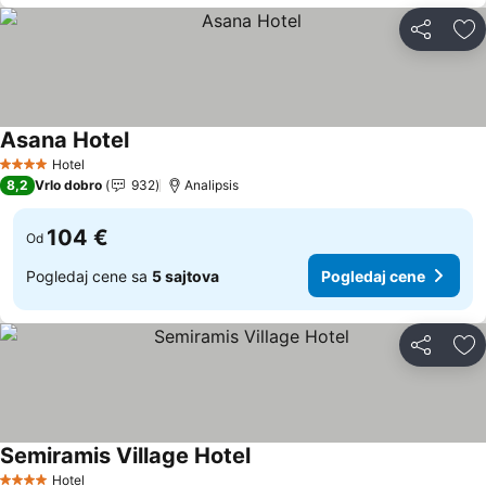
Deli
Do
Asana Hotel
Hotel
4 Zvezdice
8,2
Vrlo dobro
932
Analipsis
104 €
Od
Pogledaj cene sa
5 sajtova
Pogledaj cene
Deli
Do
Semiramis Village Hotel
Hotel