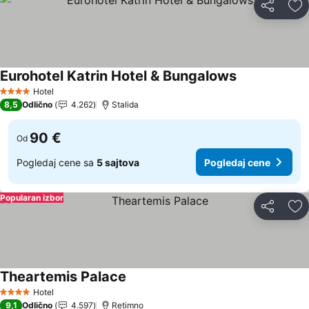
Deli
Do
Eurohotel Katrin Hotel & Bungalows
Hotel
4 Zvezdice
8,5
Odlično
4.262
Stalida
90 €
Od
Pogledaj cene sa
5 sajtova
Pogledaj cene
Popularan izbor
Deli
Do
Theartemis Palace
Hotel
4 Zvezdice
9,1
Odlično
4.597
Retimno