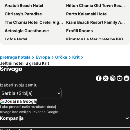
Anatoli Beach Hotel
Hilton Chania Old Town Resort & Spa
Chrissy's Paradise
Porto Kalamaki Hotel
The Chania Hotel Crete, Vignette Collection
Kiani Beach Resort Family All-Inclusive
Aetovigla Guesthouse
Erofili Rooms
Lofos Hotel
Kimpton La Mer Crete by IHG
Kitro Beach Hotel - Adults Only
NIKO Seaside Resort MGallery
Areti Suites
Galini Mare
pretraga hotela
Evropa
Grčka
Krit
Jeftini hoteli u gradu Krit
Maleme Mare
Hotel Iro
Creta Vitalis
Minos Imperial Beach Resort
Facebook
Twitter
Insta
Yo
Iraklis Apartments
Marirena Hotel
Izaberi svoju zemlju
Palmera Beach Hotel & Spa
Porto Greco Village Beach Hotel
Rethymno Village
Alexander House Hotel
Dodaj na Google
Danaos Hotel
ibis Styles Heraklion Central
Lako pronađi naše rezultate: dodaj
trivago kao omiljeni izvor na Google.
Koni Village Hotel
Enorme Santanna Island
Kompanija
Canvas by Mitsis Cretan Village
Triton Authentic Cretan Hotel