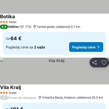
Botika
Hotel
3 Zvezdice
8,5
Odlično
772
Centar grada: udaljenost 0.7 km
64 €
Od
Pogledaj cene sa
2 sajta
Pogledaj cene
Deli
Do
Vila Kralj
Hotel
3 Zvezdice
/
Vrnjačka Banja, Kraljevo: udaljenost 20.0 km
Ocena nije dostupna