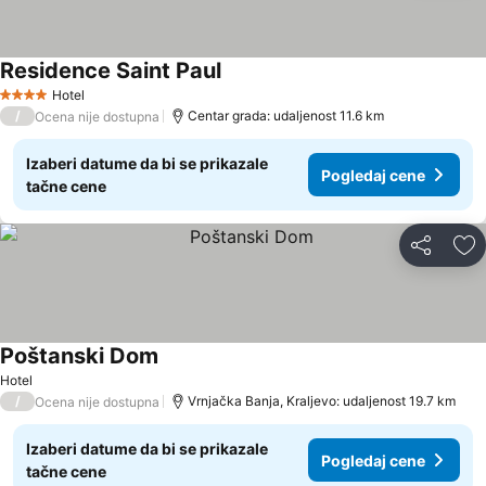
Residence Saint Paul
Hotel
4 Zvezdice
/
Centar grada: udaljenost 11.6 km
Ocena nije dostupna
Izaberi datume da bi se prikazale
Pogledaj cene
tačne cene
Deli
Do
Poštanski Dom
Hotel
/
Vrnjačka Banja, Kraljevo: udaljenost 19.7 km
Ocena nije dostupna
Izaberi datume da bi se prikazale
Pogledaj cene
tačne cene