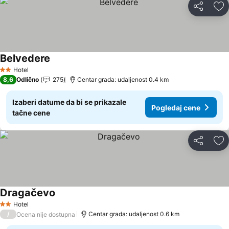
Deli
Do
Belvedere
Hotel
2 Zvezdice
8,6
Odlično
275
Centar grada: udaljenost 0.4 km
Izaberi datume da bi se prikazale
Pogledaj cene
tačne cene
Deli
Do
Dragačevo
Hotel
2 Zvezdice
/
Centar grada: udaljenost 0.6 km
Ocena nije dostupna