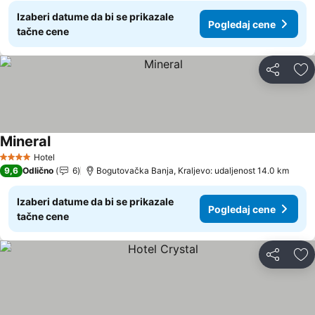
Izaberi datume da bi se prikazale
Pogledaj cene
tačne cene
Deli
Do
Mineral
Hotel
4 Zvezdice
9,6
Odlično
6
Bogutovačka Banja, Kraljevo: udaljenost 14.0 km
Izaberi datume da bi se prikazale
Pogledaj cene
tačne cene
Deli
Do