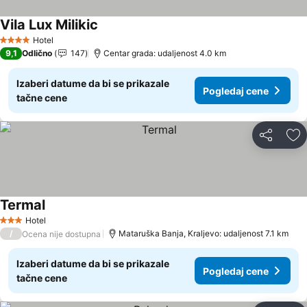
Vila Lux Milikic
Hotel
4 Zvezdice
9,1
Odlično
147
Centar grada: udaljenost 4.0 km
Izaberi datume da bi se prikazale
Pogledaj cene
tačne cene
Deli
Do
Termal
Hotel
3 Zvezdice
/
Mataruška Banja, Kraljevo: udaljenost 7.1 km
Ocena nije dostupna
Izaberi datume da bi se prikazale
Pogledaj cene
tačne cene