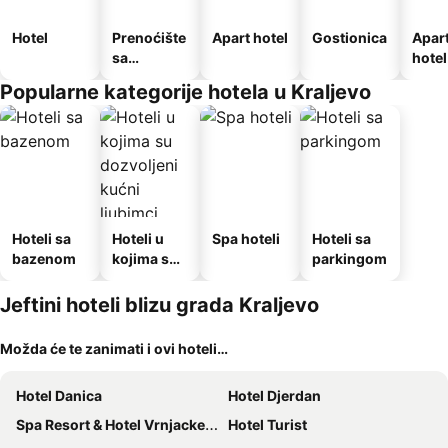
Hotel
Prenoćište
Apart hotel
Gostionica
Apar
sa
hotel
doručkom
Popularne kategorije hotela u Kraljevo
Hoteli sa
Hoteli u
Spa hoteli
Hoteli sa
bazenom
kojima su
parkingom
dozvoljeni
kućni
Jeftini hoteli blizu grada Kraljevo
ljubimci
Možda će te zanimati i ovi hoteli…
Hotel Danica
Hotel Djerdan
Spa Resort & Hotel Vrnjacke Terme
Hotel Turist