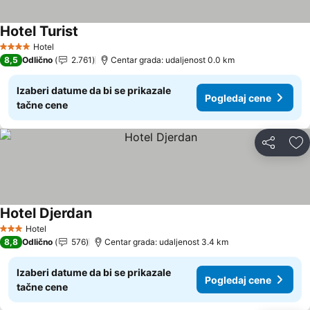
Hotel Turist
Hotel
4 Zvezdice
8,5
Odlično
2.761
Centar grada: udaljenost 0.0 km
Izaberi datume da bi se prikazale
Pogledaj cene
tačne cene
Deli
Do
Hotel Djerdan
Hotel
3 Zvezdice
8,8
Odlično
576
Centar grada: udaljenost 3.4 km
Izaberi datume da bi se prikazale
Pogledaj cene
tačne cene