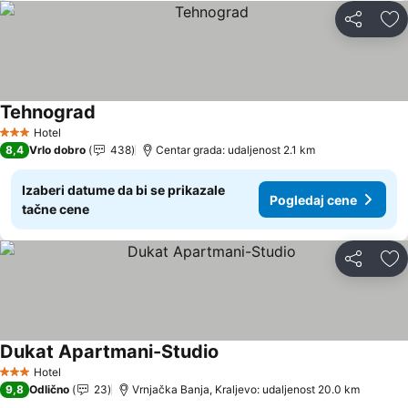
Deli
Do
Tehnograd
Hotel
3 Zvezdice
8,4
Vrlo dobro
438
Centar grada: udaljenost 2.1 km
Izaberi datume da bi se prikazale
Pogledaj cene
tačne cene
Deli
Do
Dukat Apartmani-Studio
Hotel
3 Zvezdice
9,8
Odlično
23
Vrnjačka Banja, Kraljevo: udaljenost 20.0 km