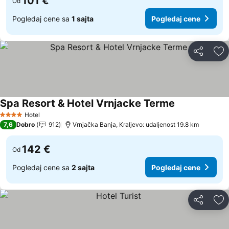
101 €
Od
Pogledaj cene sa
1 sajta
Pogledaj cene
Deli
Do
Spa Resort & Hotel Vrnjacke Terme
Hotel
4 Zvezdice
7,6
Dobro
912
Vrnjačka Banja, Kraljevo: udaljenost 19.8 km
142 €
Od
Pogledaj cene sa
2 sajta
Pogledaj cene
Deli
Do