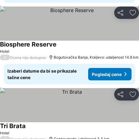
Deli
Do
Biosphere Reserve
Hotel
/
Bogutovačka Banja, Kraljevo: udaljenost 14.8 km
Ocena nije dostupna
Izaberi datume da bi se prikazale
Pogledaj cene
tačne cene
Deli
Do
Tri Brata
Hotel
/
Centar grada: udaljenost 3.4 km