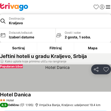
Favoriti
Prijavi
Men
Destinacija
Kraljevo
Dolazak/odlazak
Gosti i sobe
Izaberi datume
2 gosta, 1 soba.
Sortiraj
Filtriraj
Mapa
Jeftini hoteli u gradu Kraljevo, Srbija
Kako uplate koje primimo utiču na rangiranje
Popularan izbor
Deli
Do
Hotel Danica
Hotel
2 Zvezdice
8,5
Odlično
1.195
Vrnjačka Banja, Kraljevo: udaljenost 19.4 km