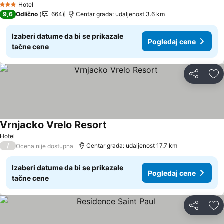
Hotel
3 Zvezdice
9,6
Odlično
664
Centar grada: udaljenost 3.6 km
Izaberi datume da bi se prikazale
Pogledaj cene
tačne cene
Deli
Do
Vrnjacko Vrelo Resort
Hotel
/
Centar grada: udaljenost 17.7 km
Ocena nije dostupna
Izaberi datume da bi se prikazale
Pogledaj cene
tačne cene
Deli
Do