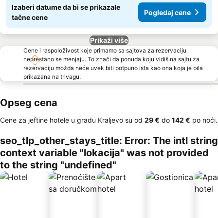
Izaberi datume da bi se prikazale
Pogledaj cene
tačne cene
Prikaži više
Cene i raspoloživost koje primamo sa sajtova za rezervaciju
neprestano se menjaju. To znači da ponuda koju vidiš na sajtu za
rezervaciju možda neće uvek biti potpuno ista kao ona koja je bila
prikazana na trivagu.
Opseg cena
Cene za jeftine hotele u gradu Kraljevo su od
‎29 €
do
‎142 €
po noći.
seo_tlp_other_stays_title: Error: The intl string
context variable "lokacija" was not provided
to the string "undefined"