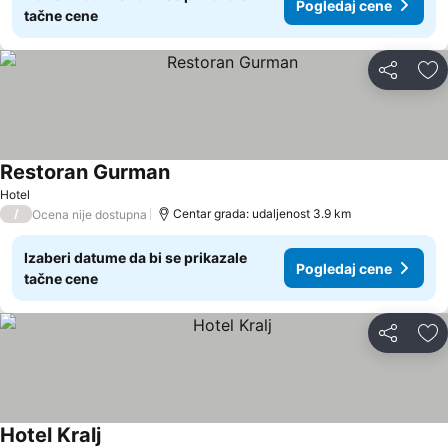
Pogledaj cene
tačne cene
Deli
Do
Restoran Gurman
Hotel
/
Centar grada: udaljenost 3.9 km
Ocena nije dostupna
Izaberi datume da bi se prikazale
Pogledaj cene
tačne cene
Deli
Do
Hotel Kralj