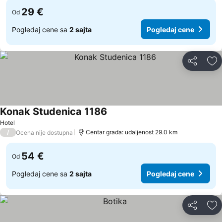
29 €
Od
Pogledaj cene sa
2 sajta
Pogledaj cene
Deli
Do
Konak Studenica 1186
Hotel
/
Centar grada: udaljenost 29.0 km
Ocena nije dostupna
54 €
Od
Pogledaj cene sa
2 sajta
Pogledaj cene
Deli
Do