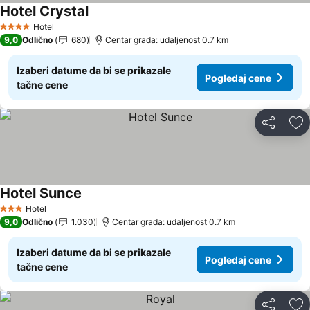
Hotel Crystal
Hotel
4 Zvezdice
9,0
Odlično
680
Centar grada: udaljenost 0.7 km
Izaberi datume da bi se prikazale
Pogledaj cene
tačne cene
Deli
Do
Hotel Sunce
Hotel
3 Zvezdice
9,0
Odlično
1.030
Centar grada: udaljenost 0.7 km
Izaberi datume da bi se prikazale
Pogledaj cene
tačne cene