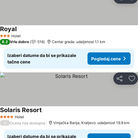
Deli
Do
Royal
Hotel
3 Zvezdice
8,2
Vrlo dobro
516
Centar grada: udaljenost 1.1 km
Izaberi datume da bi se prikazale
Pogledaj cene
tačne cene
Deli
Do
Solaris Resort
Hotel
4 Zvezdice
/
Vrnjačka Banja, Kraljevo: udaljenost 19.9 km
Ocena nije dostupna
Izaberi datume da bi se prikazale