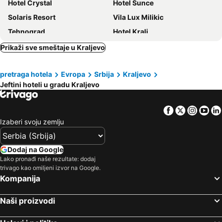
Hotel Crystal
Hotel Sunce
Solaris Resort
Vila Lux Milikic
Tehnograd
Hotel Kralj
Belvedere
Botika
Prikaži sve smeštaje u Kraljevo
Royal
Vrnjacko Vrelo Resort
pretraga hotela
Evropa
Srbija
Kraljevo
Restoran Gurman
Vila Kralj
Jeftini hoteli u gradu Kraljevo
Konak Studenica 1186
Dragačevo
Residence Saint Paul
Tri Brata
Facebook
Twitter
Insta
Yo
Hotel Lane
Termal
Izaberi svoju zemlju
Mineral
Poštanski Dom
Dukat Apartmani-Studio
Dodaj na Google
Lako pronađi naše rezultate: dodaj
trivago kao omiljeni izvor na Google.
Kompanija
Naši proizvodi