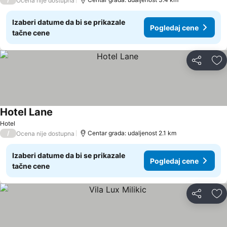
Ocena nije dostupna
Izaberi datume da bi se prikazale
Pogledaj cene
tačne cene
Deli
Do
Hotel Lane
Hotel
/
Centar grada: udaljenost 2.1 km
Ocena nije dostupna
Izaberi datume da bi se prikazale
Pogledaj cene
tačne cene
Deli
Do