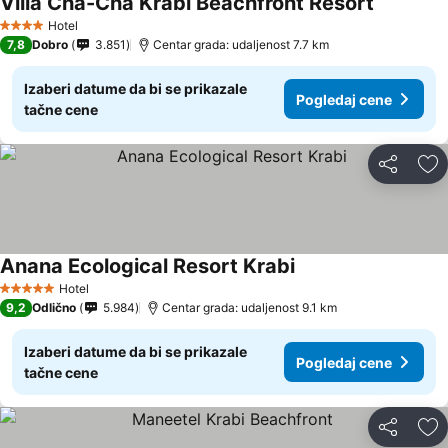
Villa Cha-Cha Krabi Beachfront Resort
Hotel
4 Zvezdice
7,8
Dobro
3.851
Centar grada: udaljenost 7.7 km
Izaberi datume da bi se prikazale
Pogledaj cene
tačne cene
Deli
Do
Anana Ecological Resort Krabi
Hotel
5 Zvezdice
9,2
Odlično
5.984
Centar grada: udaljenost 9.1 km
Izaberi datume da bi se prikazale
Pogledaj cene
tačne cene
Deli
Do