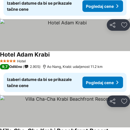
Izaberi datume da bi se prikazale
Pogledaj cene
tačne cene
Deli
Do
Hotel Adam Krabi
Hotel
5 Zvezdice
9,7
Odlično
2.905
Ao Nang, Krabi: udaljenost 11.2 km
Izaberi datume da bi se prikazale
Pogledaj cene
tačne cene
Deli
Do