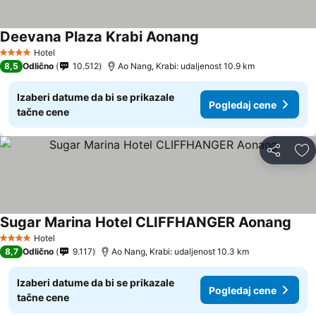
Deevana Plaza Krabi Aonang
Hotel
4 Zvezdice
8,5
Odlično
10.512
Ao Nang, Krabi: udaljenost 10.9 km
Izaberi datume da bi se prikazale
Pogledaj cene
tačne cene
Deli
Do
Sugar Marina Hotel CLIFFHANGER Aonang
Hotel
4 Zvezdice
8,7
Odlično
9.117
Ao Nang, Krabi: udaljenost 10.3 km
Izaberi datume da bi se prikazale
Pogledaj cene
tačne cene