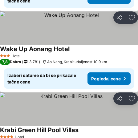
tačne cene
Deli
Do
Wake Up Aonang Hotel
Hotel
3 Zvezdice
7,8
Dobro
3.781
Ao Nang, Krabi: udaljenost 10.9 km
Izaberi datume da bi se prikazale
Pogledaj cene
tačne cene
Deli
Do
Krabi Green Hill Pool Villas
Hotel