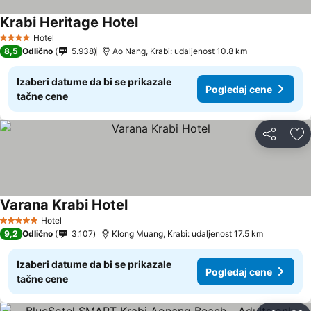
Krabi Heritage Hotel
Hotel
4 Zvezdice
8,5
Odlično
5.938
Ao Nang, Krabi: udaljenost 10.8 km
Izaberi datume da bi se prikazale
Pogledaj cene
tačne cene
Deli
Do
Varana Krabi Hotel
Hotel
5 Zvezdice
9,2
Odlično
3.107
Klong Muang, Krabi: udaljenost 17.5 km
Izaberi datume da bi se prikazale
Pogledaj cene
tačne cene