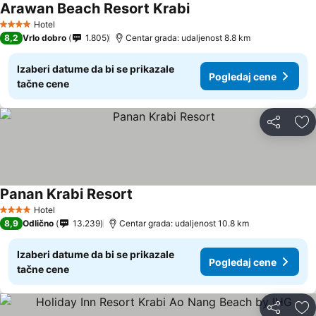
Arawan Beach Resort Krabi
Hotel
4 Zvezdice
8,2
Vrlo dobro
1.805
Centar grada: udaljenost 8.8 km
Izaberi datume da bi se prikazale
Pogledaj cene
tačne cene
Deli
Do
Panan Krabi Resort
Hotel
4 Zvezdice
8,9
Odlično
13.239
Centar grada: udaljenost 10.8 km
Izaberi datume da bi se prikazale
Pogledaj cene
tačne cene
Deli
Do