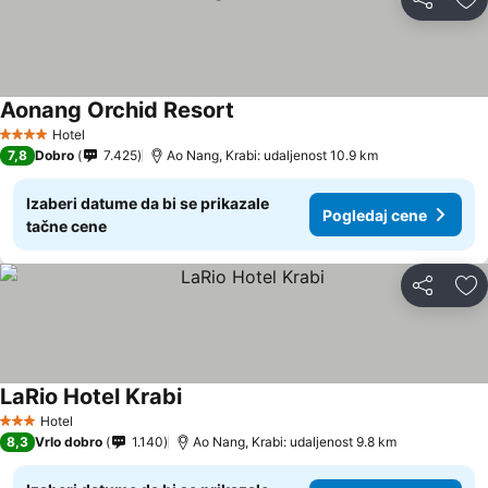
Deli
Do
Aonang Orchid Resort
Hotel
4 Zvezdice
7,8
Dobro
7.425
Ao Nang, Krabi: udaljenost 10.9 km
Izaberi datume da bi se prikazale
Pogledaj cene
tačne cene
Deli
Do
LaRio Hotel Krabi
Hotel
3 Zvezdice
8,3
Vrlo dobro
1.140
Ao Nang, Krabi: udaljenost 9.8 km