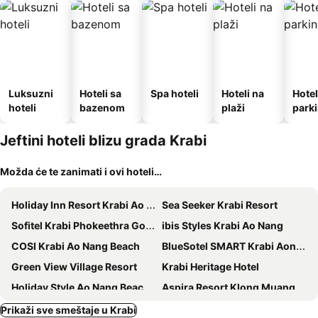
Luksuzni
Hoteli sa
Spa hoteli
Hoteli na
Hotel
hoteli
bazenom
plaži
park
Jeftini hoteli blizu grada Krabi
Možda će te zanimati i ovi hoteli…
Holiday Inn Resort Krabi Ao Nang Beach by IHG
Sea Seeker Krabi Resort
Sofitel Krabi Phokeethra Golf & Spa Resort
ibis Styles Krabi Ao Nang
COSI Krabi Ao Nang Beach
BlueSotel SMART Krabi Aonang Beach - Adults only
Green View Village Resort
Krabi Heritage Hotel
Holiday Style Ao Nang Beach Resort, Krabi
Aspira Resort Klong Muang Krabi
Green House Hotel
The Elements Krabi Resort
Prikaži sve smeštaje u Krabi