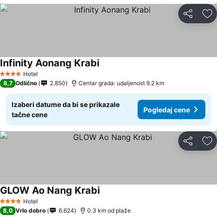
Deli
Do
Infinity Aonang Krabi
Hotel
4 Zvezdice
8,7
Odlično
2.850
Centar grada: udaljenost 9.2 km
Izaberi datume da bi se prikazale
Pogledaj cene
tačne cene
Deli
Do
GLOW Ao Nang Krabi
Hotel
4 Zvezdice
8,0
Vrlo dobro
6.624
0.3 km od plaže