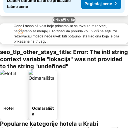
Izaberi datume da bi se prikazale
Pogledaj cene
tačne cene
Prikaži više
Cene i raspoloživost koje primamo sa sajtova za rezervaciju
neprestano se menjaju. To znači da ponuda koju vidiš na sajtu za
rezervaciju možda neće uvek biti potpuno ista kao ona koja je bila
prikazana na trivagu.
seo_tlp_other_stays_title: Error: The intl string
context variable "lokacija" was not provided
to the string "undefined"
Hotel
Odmarališt
a
Popularne kategorije hotela u Krabi