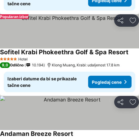
Pogledaj cene
tačne cene
Popularan izbor
Deli
Do
Sofitel Krabi Phokeethra Golf & Spa Resort
Hotel
5 Zvezdice
9,0
Odlično
10.194
Klong Muang, Krabi: udaljenost 17.8 km
Izaberi datume da bi se prikazale
Pogledaj cene
tačne cene
Deli
Do
Andaman Breeze Resort