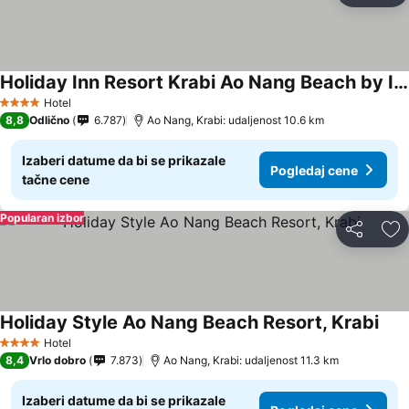
Holiday Inn Resort Krabi Ao Nang Beach by IHG
Hotel
4 Zvezdice
8,8
Odlično
6.787
Ao Nang, Krabi: udaljenost 10.6 km
Izaberi datume da bi se prikazale
Pogledaj cene
tačne cene
Popularan izbor
Deli
Do
Holiday Style Ao Nang Beach Resort, Krabi
Hotel
4 Zvezdice
8,4
Vrlo dobro
7.873
Ao Nang, Krabi: udaljenost 11.3 km
Izaberi datume da bi se prikazale