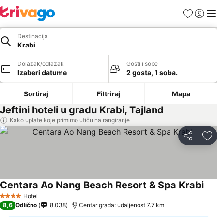
Favoriti
Prijavi
Men
Destinacija
Krabi
Dolazak/odlazak
Gosti i sobe
Izaberi datume
2 gosta, 1 soba.
Sortiraj
Filtriraj
Mapa
Jeftini hoteli u gradu Krabi, Tajland
Kako uplate koje primimo utiču na rangiranje
Deli
Do
Centara Ao Nang Beach Resort & Spa Krabi
Hotel
4 Zvezdice
8,6
Odlično
8.038
Centar grada: udaljenost 7.7 km