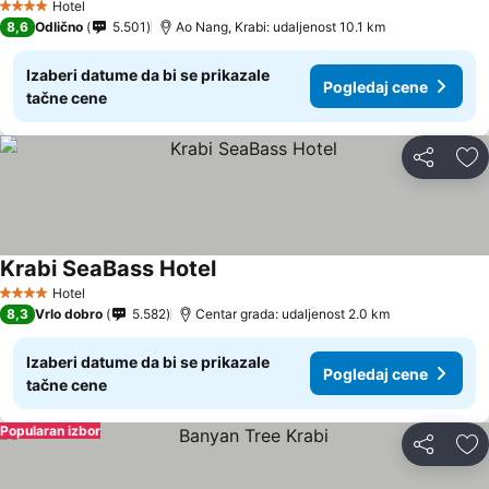
Hotel
4 Zvezdice
8,6
Odlično
5.501
Ao Nang, Krabi: udaljenost 10.1 km
Izaberi datume da bi se prikazale
Pogledaj cene
tačne cene
Deli
Do
Krabi SeaBass Hotel
Hotel
4 Zvezdice
8,3
Vrlo dobro
5.582
Centar grada: udaljenost 2.0 km
Izaberi datume da bi se prikazale
Pogledaj cene
tačne cene
Popularan izbor
Deli
Do