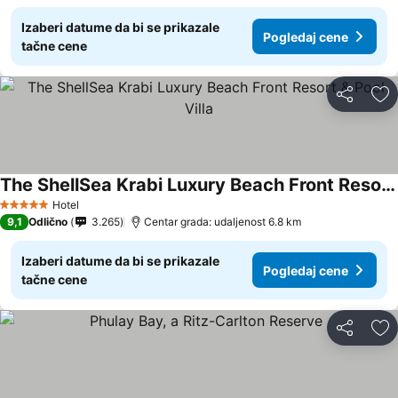
Izaberi datume da bi se prikazale
Pogledaj cene
tačne cene
Deli
Do
The ShellSea Krabi Luxury Beach Front Resort & Pool Villa
Hotel
5 Zvezdice
9,1
Odlično
3.265
Centar grada: udaljenost 6.8 km
Izaberi datume da bi se prikazale
Pogledaj cene
tačne cene
Deli
Do