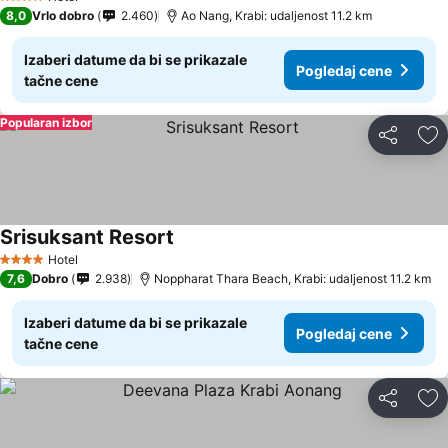
4 Zvezdice
8,0
Vrlo dobro
2.460
Ao Nang, Krabi: udaljenost 11.2 km
Izaberi datume da bi se prikazale
Pogledaj cene
tačne cene
Popularan izbor
Deli
Do
Srisuksant Resort
Hotel
4 Zvezdice
7,6
Dobro
2.938
Noppharat Thara Beach, Krabi: udaljenost 11.2 km
Izaberi datume da bi se prikazale
Pogledaj cene
tačne cene
Deli
Do