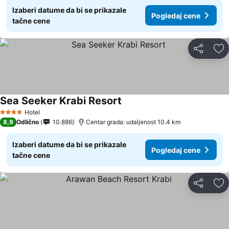
Izaberi datume da bi se prikazale
Pogledaj cene
tačne cene
Deli
Do
Sea Seeker Krabi Resort
Hotel
4 Zvezdice
8,9
Odlično
10.886
Centar grada: udaljenost 10.4 km
Izaberi datume da bi se prikazale
Pogledaj cene
tačne cene
Deli
Do