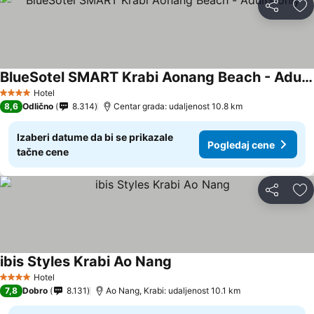
Deli
Do
BlueSotel SMART Krabi Aonang Beach - Adults only
Hotel
4 Zvezdice
8,6
Odlično
8.314
Centar grada: udaljenost 10.8 km
Izaberi datume da bi se prikazale
Pogledaj cene
tačne cene
Deli
Do
ibis Styles Krabi Ao Nang
Hotel
4 Zvezdice
7,8
Dobro
8.131
Ao Nang, Krabi: udaljenost 10.1 km