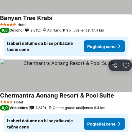
Banyan Tree Krabi
Hotel
5 Zvezdice
9,6
Odlično
2.815
Ao Nang, Krabi: udaljenost 17.4 km
Izaberi datume da bi se prikazale
Pogledaj cene
tačne cene
Deli
Do
Chermantra Aonang Resort & Pool Suite
Hotel
4 Zvezdice
8,0
Vrlo dobro
1.240
Centar grada: udaljenost 8.4 km
Izaberi datume da bi se prikazale
Pogledaj cene
tačne cene