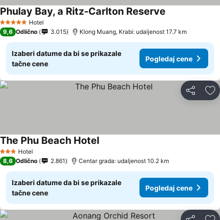
Phulay Bay, a Ritz-Carlton Reserve
Hotel
5 Zvezdice
9,6
Odlično
3.015
Klong Muang, Krabi: udaljenost 17.7 km
Izaberi datume da bi se prikazale
Pogledaj cene
tačne cene
Deli
Do
The Phu Beach Hotel
Hotel
3 Zvezdice
8,6
Odlično
2.861
Centar grada: udaljenost 10.2 km
Izaberi datume da bi se prikazale
Pogledaj cene
tačne cene