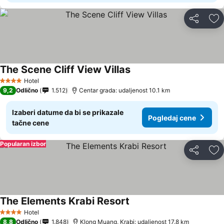
Deli
Do
The Scene Cliff View Villas
Hotel
4 Zvezdice
9,2
Odlično
1.512
Centar grada: udaljenost 10.1 km
Izaberi datume da bi se prikazale
Pogledaj cene
tačne cene
Popularan izbor
Deli
Do
The Elements Krabi Resort
Hotel
4 Zvezdice
8,8
Odlično
1.848
Klong Muang, Krabi: udaljenost 17.8 km