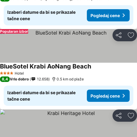
Izaberi datume da bi se prikazale
Pogledaj cene
tačne cene
Popularan izbor
Deli
Do
BlueSotel Krabi AoNang Beach
Hotel
4 Zvezdice
8,4
Vrlo dobro
12.658
0.5 km od plaže
Izaberi datume da bi se prikazale
Pogledaj cene
tačne cene
Deli
Do