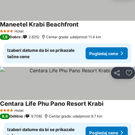
Maneetel Krabi Beachfront
Hotel
4 Zvezdice
7,8
Dobro
2.625
Centar grada: udaljenost 11.4 km
Izaberi datume da bi se prikazale
Pogledaj cene
tačne cene
Deli
Do
Centara Life Phu Pano Resort Krabi
Hotel
4 Zvezdice
8,6
Odlično
9.708
Centar grada: udaljenost 9.7 km
Izaberi datume da bi se prikazale
Pogledaj cene