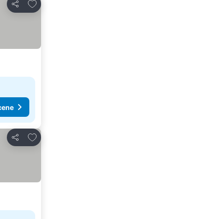
Dodati u favorite
Deli
cene
Dodati u favorite
Deli