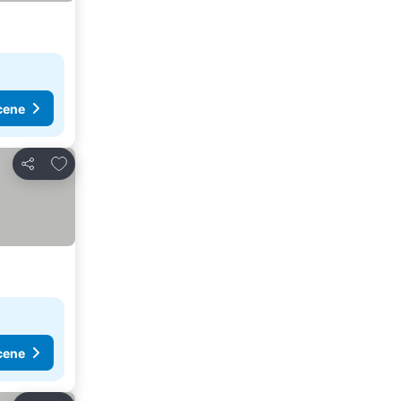
cene
Dodati u favorite
Deli
cene