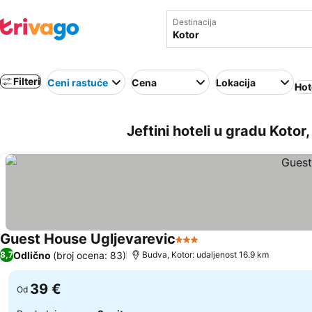
Destinacija
Filteri
Ceni rastuće
Cena
Lokacija
Hot
Jeftini hoteli u gradu Kotor
Guest House Ugljevarevic
3 Zvezdice
Odlično
(broj ocena: 83)
8,7
Budva, Kotor: udaljenost 16.9 km
39 €
Od