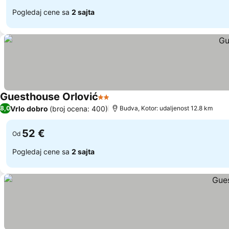
Pogledaj cene sa
2 sajta
Guesthouse Orlović
2 Zvezdice
Vrlo dobro
(broj ocena: 400)
8,0
Budva, Kotor: udaljenost 12.8 km
52 €
Od
Pogledaj cene sa
2 sajta