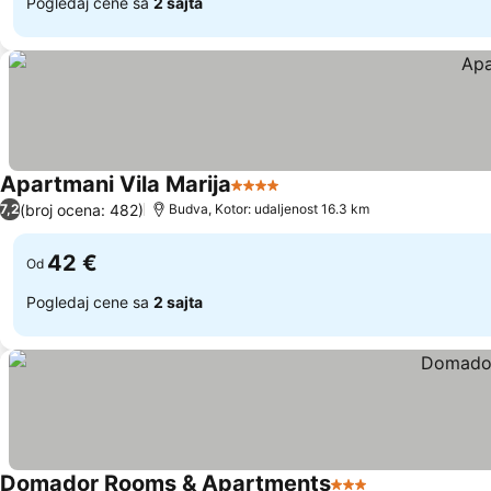
Pogledaj cene sa
2 sajta
Apartmani Vila Marija
4 Zvezdice
(broj ocena: 482)
7,2
Budva, Kotor: udaljenost 16.3 km
42 €
Od
Pogledaj cene sa
2 sajta
Domador Rooms & Apartments