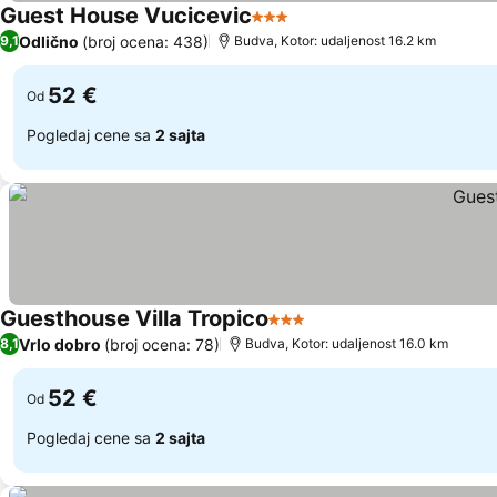
Guest House Vucicevic
3 Zvezdice
Odlično
(broj ocena: 438)
9,1
Budva, Kotor: udaljenost 16.2 km
52 €
Od
Pogledaj cene sa
2 sajta
Guesthouse Villa Tropico
3 Zvezdice
Vrlo dobro
(broj ocena: 78)
8,1
Budva, Kotor: udaljenost 16.0 km
52 €
Od
Pogledaj cene sa
2 sajta