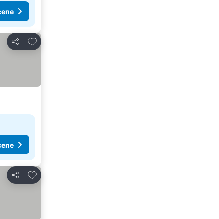
cene
Dodati u favorite
Deli
cene
Dodati u favorite
Deli