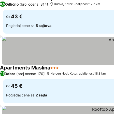
3 Zvezdice
Odlično
(broj ocena: 314)
8,5
Budva, Kotor: udaljenost 17.7 km
43 €
Od
Pogledaj cene sa
5 sajtova
Apartments Maslina
3 Zvezdice
Dobro
(broj ocena: 170)
7,9
Herceg Novi, Kotor: udaljenost 18.3 km
45 €
Od
Pogledaj cene sa
2 sajta