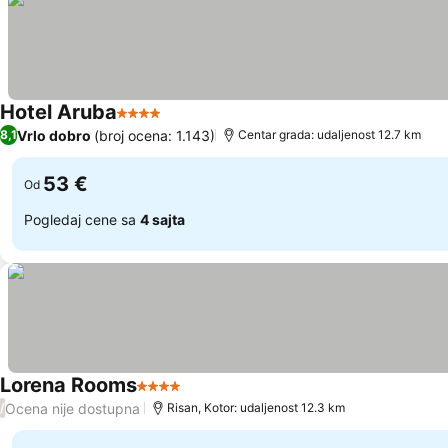
Hotel Aruba
4 Zvezdice
Vrlo dobro
(broj ocena: 1.143)
8,1
Centar grada: udaljenost 12.7 km
53 €
Od
Pogledaj cene sa
4 sajta
Lorena Rooms
4 Zvezdice
Ocena nije dostupna
/
Risan, Kotor: udaljenost 12.3 km