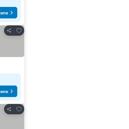
cene
Dodati u favorite
Deli
cene
Dodati u favorite
Deli