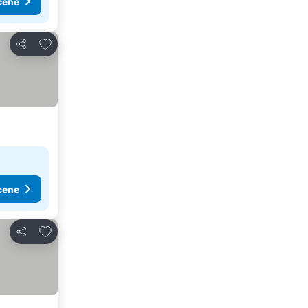
cene
Dodati u favorite
Deli
cene
Dodati u favorite
Deli