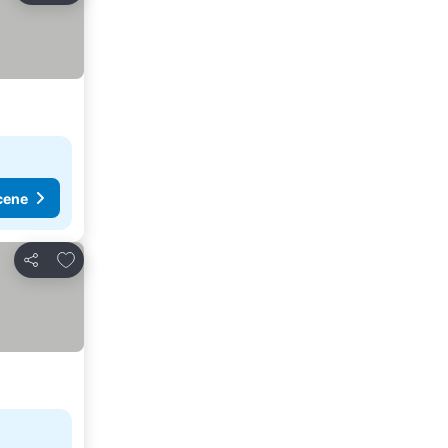
cene
Dodati u favorite
Deli