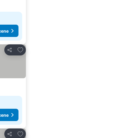
cene
Dodati u favorite
Deli
cene
Dodati u favorite
Deli