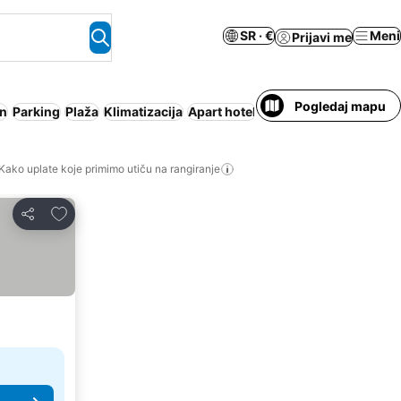
SR · €
Meni
Prijavi me
Pogledaj mapu
n
Parking
Plaža
Klimatizacija
Apart hotel
Wi-Fi
Polupansion
Ce
Kako uplate koje primimo utiču na rangiranje
Dodati u favorite
Deli