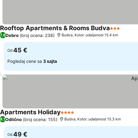
Rooftop Apartments & Rooms Budva
3 Zvezdice
Dobro
(broj ocena: 238)
7,8
Budva, Kotor: udaljenost 15.4 km
45 €
Od
Pogledaj cene sa
3 sajta
Apartments Holiday
4 Zvezdice
Odlično
(broj ocena: 155)
9,1
Budva, Kotor: udaljenost 15.3 km
49 €
Od