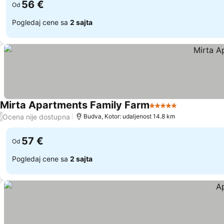
56 €
Od
Pogledaj cene sa
2 sajta
Mirta Apartments Family Farm
5 Zvezdice
Ocena nije dostupna
/
Budva, Kotor: udaljenost 14.8 km
57 €
Od
Pogledaj cene sa
2 sajta