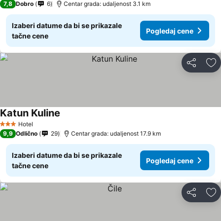
7,8
Dobro
6
Centar grada: udaljenost 3.1 km
Izaberi datume da bi se prikazale
Pogledaj cene
tačne cene
Deli
Do
Katun Kuline
Hotel
3 Zvezdice
9,9
Odlično
29
Centar grada: udaljenost 17.9 km
Izaberi datume da bi se prikazale
Pogledaj cene
tačne cene
Deli
Do