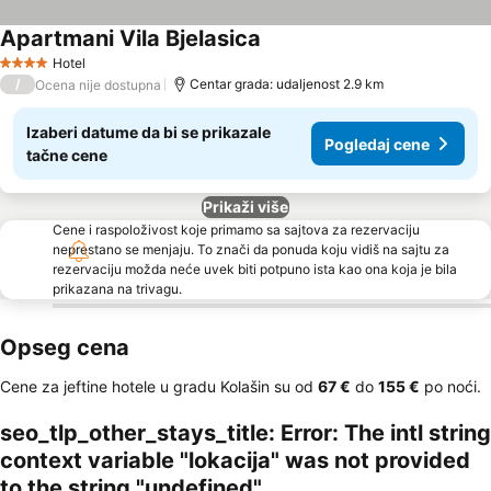
Apartmani Vila Bjelasica
Hotel
4 Zvezdice
/
Centar grada: udaljenost 2.9 km
Ocena nije dostupna
Izaberi datume da bi se prikazale
Pogledaj cene
tačne cene
Prikaži više
Cene i raspoloživost koje primamo sa sajtova za rezervaciju
neprestano se menjaju. To znači da ponuda koju vidiš na sajtu za
rezervaciju možda neće uvek biti potpuno ista kao ona koja je bila
prikazana na trivagu.
Opseg cena
Cene za jeftine hotele u gradu Kolašin su od
‎67 €
do
‎155 €
po noći.
seo_tlp_other_stays_title: Error: The intl string
context variable "lokacija" was not provided
to the string "undefined"