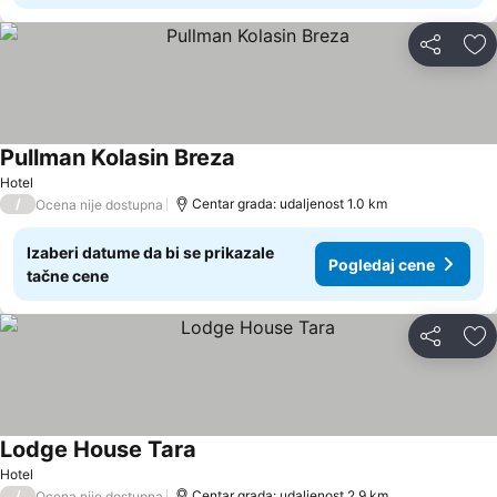
Deli
Do
Pullman Kolasin Breza
Hotel
/
Centar grada: udaljenost 1.0 km
Ocena nije dostupna
Izaberi datume da bi se prikazale
Pogledaj cene
tačne cene
Deli
Do
Lodge House Tara
Hotel
/
Centar grada: udaljenost 2.9 km
Ocena nije dostupna