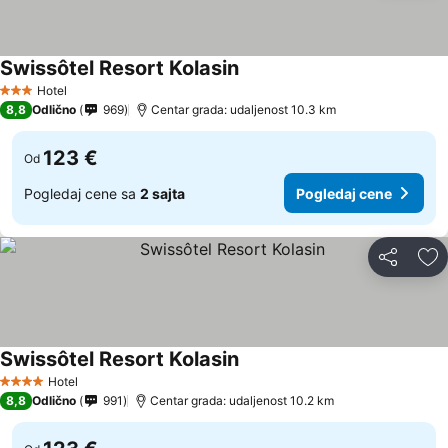
Swissôtel Resort Kolasin
Hotel
3 Zvezdice
8,8
Odlično
969
Centar grada: udaljenost 10.3 km
123 €
Od
Pogledaj cene sa
2 sajta
Pogledaj cene
Deli
Do
Swissôtel Resort Kolasin
Hotel
4 Zvezdice
8,8
Odlično
991
Centar grada: udaljenost 10.2 km