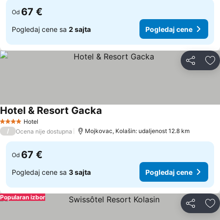
67 €
Od
Pogledaj cene sa
2 sajta
Pogledaj cene
Deli
Do
Hotel & Resort Gacka
Hotel
4 Zvezdice
/
Mojkovac, Kolašin: udaljenost 12.8 km
Ocena nije dostupna
67 €
Od
Pogledaj cene sa
3 sajta
Pogledaj cene
Popularan izbor
Deli
Do