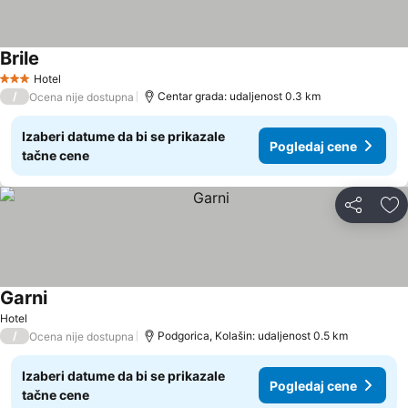
Brile
Hotel
3 Zvezdice
/
Centar grada: udaljenost 0.3 km
Ocena nije dostupna
Izaberi datume da bi se prikazale
Pogledaj cene
tačne cene
Deli
Do
Garni
Hotel
/
Podgorica, Kolašin: udaljenost 0.5 km
Ocena nije dostupna
Izaberi datume da bi se prikazale
Pogledaj cene
tačne cene