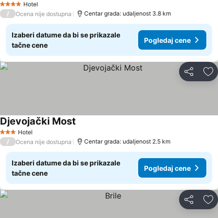
Hotel
4 Zvezdice
/
Centar grada: udaljenost 3.8 km
Ocena nije dostupna
Izaberi datume da bi se prikazale
Pogledaj cene
tačne cene
Deli
Do
Djevojački Most
Hotel
3 Zvezdice
/
Centar grada: udaljenost 2.5 km
Ocena nije dostupna
Izaberi datume da bi se prikazale
Pogledaj cene
tačne cene
Deli
Do