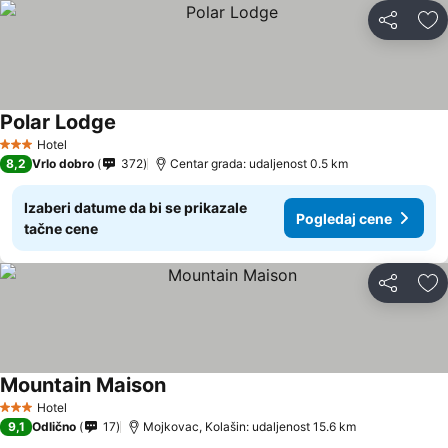
Deli
Do
Polar Lodge
Hotel
3 Zvezdice
8,2
Vrlo dobro
372
Centar grada: udaljenost 0.5 km
Izaberi datume da bi se prikazale
Pogledaj cene
tačne cene
Deli
Do
Mountain Maison
Hotel
3 Zvezdice
9,1
Odlično
17
Mojkovac, Kolašin: udaljenost 15.6 km