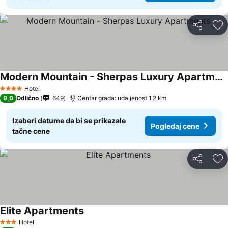
Deli
Do
Modern Mountain - Sherpas Luxury Apartments
Hotel
4 Zvezdice
9,0
Odlično
649
Centar grada: udaljenost 1.2 km
Izaberi datume da bi se prikazale
Pogledaj cene
tačne cene
Deli
Do
Elite Apartments
Hotel
3 Zvezdice