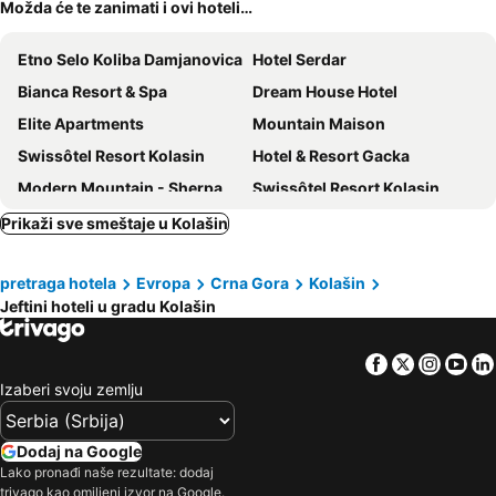
Možda će te zanimati i ovi hoteli…
Etno Selo Koliba Damjanovica
Hotel Serdar
Bianca Resort & Spa
Dream House Hotel
Elite Apartments
Mountain Maison
Swissôtel Resort Kolasin
Hotel & Resort Gacka
Modern Mountain - Sherpas Luxury Apartments
Swissôtel Resort Kolasin
Katun Kuline
Čile
Prikaži sve smeštaje u Kolašin
Wulfenia Hotel & Spa
Polar Lodge
pretraga hotela
Evropa
Crna Gora
Kolašin
Apartments Shine
Djevojački Most
Jeftini hoteli u gradu Kolašin
Brile
Apartmani Vila Bjelasica
Four Points By Sheraton Kolasin
Pullman Kolasin Breza
Facebook
Twitter
Insta
Yo
Terra Homes
Dulović
Izaberi svoju zemlju
Dodaj na Google
Lako pronađi naše rezultate: dodaj
trivago kao omiljeni izvor na Google.