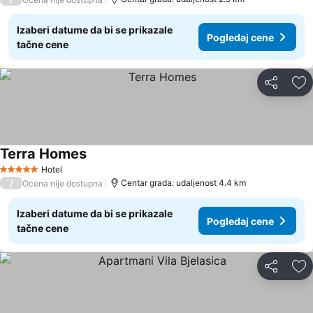
Izaberi datume da bi se prikazale
Pogledaj cene
tačne cene
Deli
Do
Terra Homes
Hotel
5 Zvezdice
/
Centar grada: udaljenost 4.4 km
Ocena nije dostupna
Izaberi datume da bi se prikazale
Pogledaj cene
tačne cene
Deli
Do