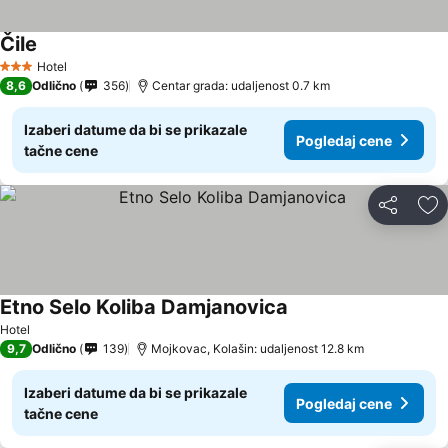
Čile
Hotel
3 Zvezdice
8,6
Odlično
356
Centar grada: udaljenost 0.7 km
Izaberi datume da bi se prikazale
Pogledaj cene
tačne cene
Deli
Do
Etno Selo Koliba Damjanovica
Hotel
9,7
Odlično
139
Mojkovac, Kolašin: udaljenost 12.8 km
Izaberi datume da bi se prikazale
Pogledaj cene
tačne cene