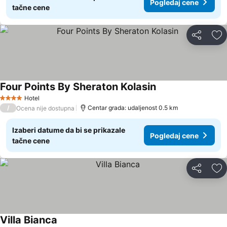
Pogledaj cene
tačne cene
Deli
Do
Four Points By Sheraton Kolasin
Hotel
4 Zvezdice
/
Centar grada: udaljenost 0.5 km
Ocena nije dostupna
Izaberi datume da bi se prikazale
Pogledaj cene
tačne cene
Deli
Do
Villa Bianca