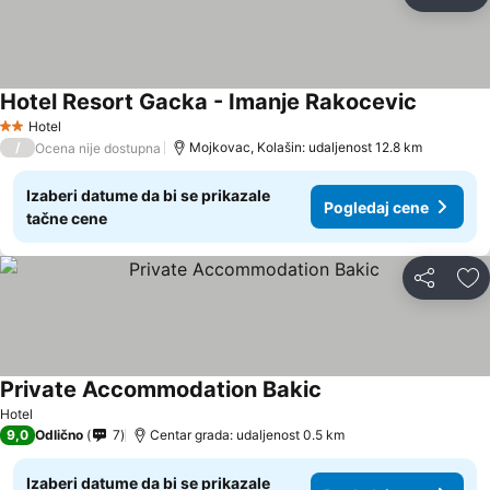
Deli
Do
Hotel Resort Gacka - Imanje Rakocevic
Hotel
2 Zvezdice
/
Mojkovac, Kolašin: udaljenost 12.8 km
Ocena nije dostupna
Izaberi datume da bi se prikazale
Pogledaj cene
tačne cene
Deli
Do
Private Accommodation Bakic
Hotel
9,0
Odlično
7
Centar grada: udaljenost 0.5 km
Izaberi datume da bi se prikazale