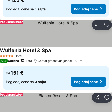
123 €
Od
Pogledaj cene sa
1 sajta
Pogledaj cene
Popularan izbor
Deli
Do
Wulfenia Hotel & Spa
Hotel
5 Zvezdice
9,2
Odlično
756
Centar grada: udaljenost 0.9 km
151 €
Od
Pogledaj cene sa
3 sajta
Pogledaj cene
Popularan izbor
Deli
Do