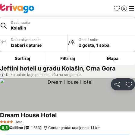
Favoriti
Prijavi
Men
Destinacija
Kolašin
Dolazak/odlazak
Gosti i sobe
Izaberi datume
2 gosta, 1 soba.
Sortiraj
Filtriraj
Mapa
Jeftini hoteli u gradu Kolašin, Crna Gora
Kako uplate koje primimo utiču na rangiranje
Deli
Do
Dream House Hotel
Hotel
4 Zvezdice
8,5
Odlično
1.653
Centar grada: udaljenost 1.1 km