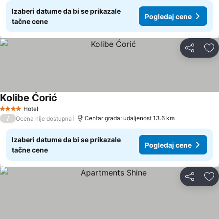
Izaberi datume da bi se prikazale
Pogledaj cene
tačne cene
Deli
Do
Kolibe Ćorić
Hotel
4 Zvezdice
/
Centar grada: udaljenost 13.6 km
Ocena nije dostupna
Izaberi datume da bi se prikazale
Pogledaj cene
tačne cene
Deli
Do