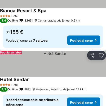
Bianca Resort & Spa
Hotel
4 Zvezdice
8,6
Odlično
3.165
Centar grada: udaljenost 0.2 km
155 €
Od
Pogledaj cene sa
7 sajtova
Pogledaj cene
Popularan izbor
Deli
Do
Hotel Serdar
Hotel
4 Zvezdice
9,3
Odlično
882
Mojkovac, Kolašin: udaljenost 15.9 km
Izaberi datume da bi se prikazale
Pogledaj cene
tačne cene