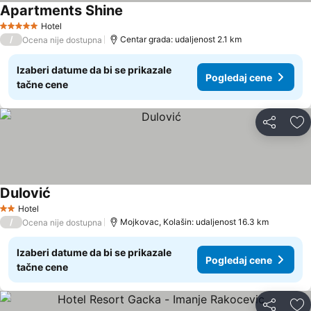
Apartments Shine
Hotel
5 Zvezdice
/
Centar grada: udaljenost 2.1 km
Ocena nije dostupna
Izaberi datume da bi se prikazale
Pogledaj cene
tačne cene
Deli
Do
Dulović
Hotel
2 Zvezdice
/
Mojkovac, Kolašin: udaljenost 16.3 km
Ocena nije dostupna
Izaberi datume da bi se prikazale
Pogledaj cene
tačne cene