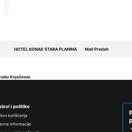
HOTEL KONAK STARA PLANINA
Mali Predah
 gradu Knjaževac
lovi i politike
P
lovi korišćenja
avne informacije