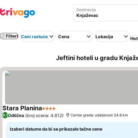
Destinacija
Filteri
Ceni rastuće
Cena
Lokacija
Hot
Jeftini hoteli u gradu Knjaž
Stara Planina
4 Zvezdice
Odlično
(broj ocena: 4.812)
9,1
Centar grada: udaljenost 34.8 km
Izaberi datume da bi se prikazale tačne cene