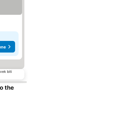
ene
vek biti
to the