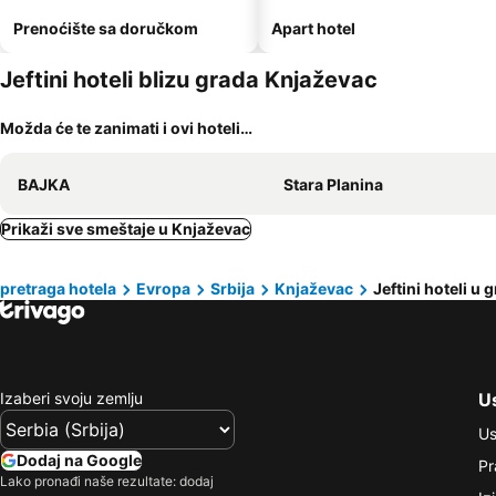
Prenoćište sa doručkom
Apart hotel
Jeftini hoteli blizu grada Knjaževac
Možda će te zanimati i ovi hoteli…
BAJKA
Stara Planina
Prikaži sve smeštaje u Knjaževac
pretraga hotela
Evropa
Srbija
Knjaževac
Jeftini hoteli u
Izaberi svoju zemlju
Us
Us
Dodaj na Google
Pr
Lako pronađi naše rezultate: dodaj