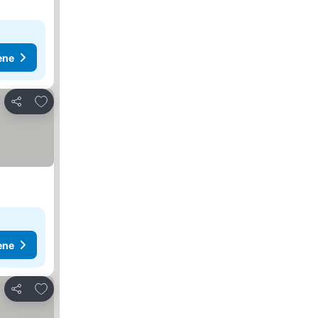
ene
Dodati u favorite
Deli
ene
Dodati u favorite
Deli