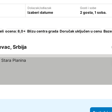
Dolazak/odlazak
Gosti i sobe
Izaberi datume
2 gosta, 1 soba.
eli
ocena: 8,0+
Blizu centra grada
Doručak uključen u cenu
Baze
evac, Srbija