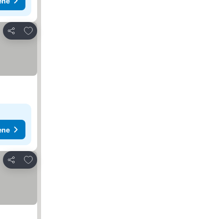
ene
Dodati u favorite
Deli
ene
Dodati u favorite
Deli