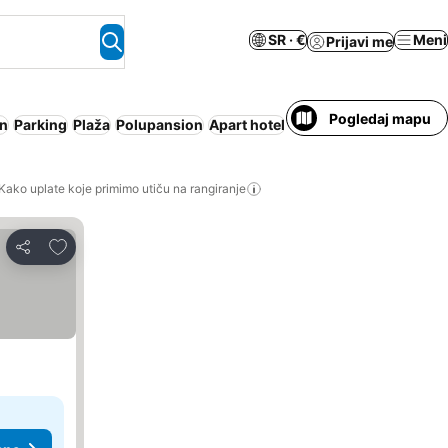
SR · €
Meni
Prijavi me
Pogledaj mapu
n
Parking
Plaža
Polupansion
Apart hotel
Besplatno otkazivanje
Kako uplate koje primimo utiču na rangiranje
Dodati u favorite
Deli