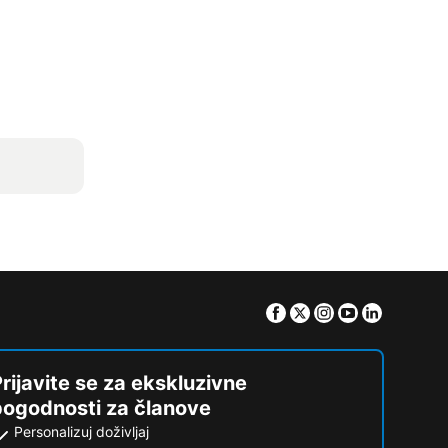
Facebook
Twitter
Instagram
Youtube
Linkedin
rijavite se za ekskluzivne
pogodnosti za članove
Personalizuj doživljaj