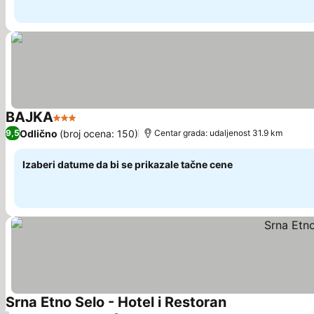
BAJKA
3 Zvezdice
Odlično
(broj ocena: 150)
9,5
Centar grada: udaljenost 31.9 km
Izaberi datume da bi se prikazale tačne cene
Srna Etno Selo - Hotel i Restoran