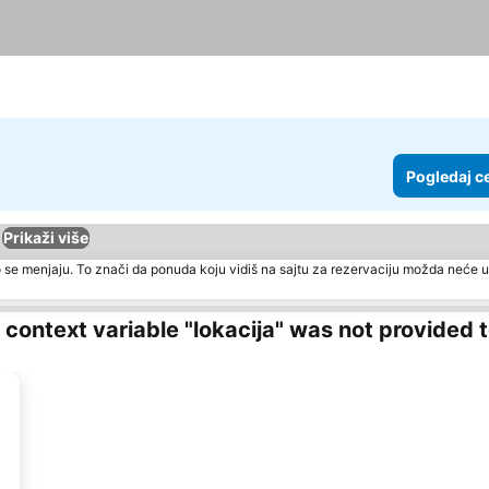
Pogledaj c
Prikaži više
 se menjaju. To znači da ponuda koju vidiš na sajtu za rezervaciju možda neće u
ng context variable "lokacija" was not provided 