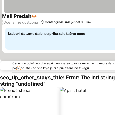
Mali Predah
2 Zvezdice
Ocena nije dostupna
/
Centar grada: udaljenost 0.9 km
Izaberi datume da bi se prikazale tačne cene
Cene i raspoloživost koje primamo sa sajtova za rezervaciju neprestano
potpuno ista kao ona koja je bila prikazana na trivagu.
seo_tlp_other_stays_title: Error: The intl stri
string "undefined"