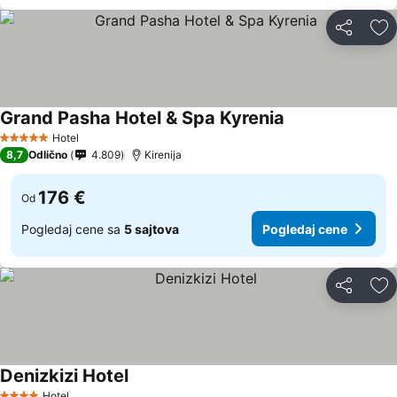
Deli
Do
Grand Pasha Hotel & Spa Kyrenia
Pogledaj cene
Hotel
5 Zvezdice
8,7
Odlično
4.809
Kirenija
176 €
Od
Pogledaj cene sa
5 sajtova
Pogledaj cene
Deli
Do
Denizkizi Hotel
Pogledaj cene
Hotel