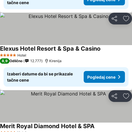
tačne cene
Deli
Do
Elexus Hotel Resort & Spa & Casino
Pogledaj cene
Hotel
5 Zvezdice
8,9
Odlično
12.777
Kirenija
Izaberi datume da bi se prikazale
Pogledaj cene
tačne cene
Deli
Do
Merit Royal Diamond Hotel & SPA
Pogledaj cene