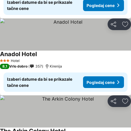
Izaberi datume da bi se prikazale
Pogledaj cene
tačne cene
Deli
Do
Anadol Hotel
Pogledaj cene
Hotel
3 Zvezdice
8,1
Vrlo dobro
357
Kirenija
Izaberi datume da bi se prikazale
Pogledaj cene
tačne cene
Deli
Do