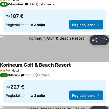
4 Zvezdice
8,1
Vrlo dobro
2.932
Kirenija
187 €
Od
Pogledaj cene sa
3 sajta
Pogledaj cene
Deli
Do
Korineum Golf & Beach Resort
Pogledaj cene
Hotel
4 Zvezdice
8,9
Odlično
1.760
Kirenija
227 €
Od
Pogledaj cene sa
3 sajta
Pogledaj cene