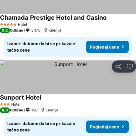
Chamada Prestige Hotel and Casino
Pogledaj ce
Hotel
5 Zvezdice
9,2
Odlično
3.176
Kirenija
Izaberi datume da bi se prikazale
Pogledaj cene
tačne cene
Deli
Do
Sunport Hotel
Pogledaj cene
Hotel
3 Zvezdice
8,8
Odlično
128
Kirenija
Izaberi datume da bi se prikazale
Pogledaj cene
tačne cene