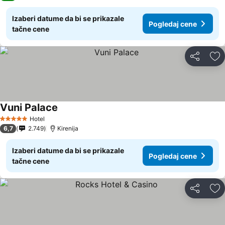
Izaberi datume da bi se prikazale
Pogledaj cene
tačne cene
Deli
Do
Vuni Palace
Pogledaj cene
Hotel
5 Zvezdice
6,7
2.749
Kirenija
Izaberi datume da bi se prikazale
Pogledaj cene
tačne cene
Deli
Do