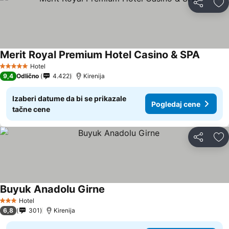
Deli
Do
Merit Royal Premium Hotel Casino & SPA
Pogleda
Hotel
5 Zvezdice
9,4
Odlično
4.422
Kirenija
Izaberi datume da bi se prikazale
Pogledaj cene
tačne cene
Deli
Do
Buyuk Anadolu Girne
Pogledaj cene
Hotel
3 Zvezdice
6,8
301
Kirenija