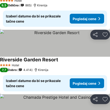
Hotel
5 Zvezdice
9,5
Odlično
865
Kirenija
Izaberi datume da bi se prikazale
Pogledaj cene
tačne cene
Deli
Do
Riverside Garden Resort
Pogledaj cene
Hotel
4 Zvezdice
7,7
Dobro
4.414
Kirenija
Izaberi datume da bi se prikazale
Pogledaj cene
tačne cene
Deli
Do