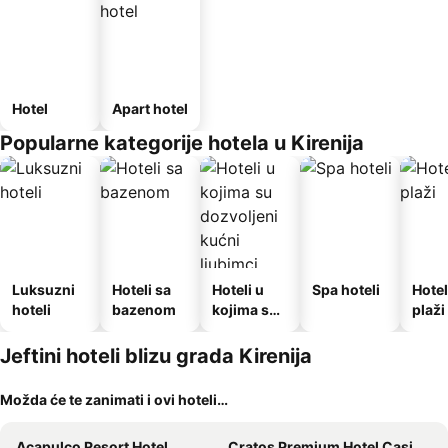
Hotel
Apart hotel
Popularne kategorije hotela u Kirenija
Luksuzni
Hoteli sa
Hoteli u
Spa hoteli
Hotel
hoteli
bazenom
kojima su
plaži
dozvoljeni
kućni
Jeftini hoteli blizu grada Kirenija
ljubimci
Možda će te zanimati i ovi hoteli…
Acapulco Resort Hotel
Cratos Premium Hotel Casino Spa