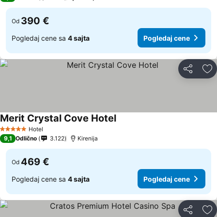
390 €
Od
Pogledaj cene sa
4 sajta
Pogledaj cene
Deli
Do
Merit Crystal Cove Hotel
Pogledaj cene
Hotel
5 Zvezdice
9,1
Odlično
3.122
Kirenija
469 €
Od
Pogledaj cene sa
4 sajta
Pogledaj cene
Deli
Do