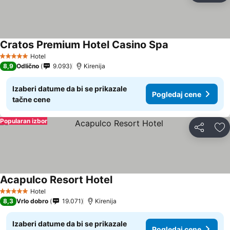
Cratos Premium Hotel Casino Spa
Pogledaj cene
Hotel
5 Zvezdice
8,9
Odlično
9.093
Kirenija
Izaberi datume da bi se prikazale
Pogledaj cene
tačne cene
Popularan izbor
Deli
Do
Acapulco Resort Hotel
Pogledaj cene
Hotel
5 Zvezdice
8,3
Vrlo dobro
19.071
Kirenija
Izaberi datume da bi se prikazale
Pogledaj cene