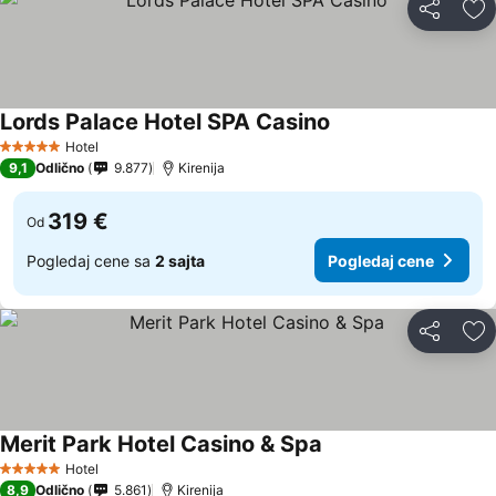
Deli
Do
Lords Palace Hotel SPA Casino
Pogledaj cene
Hotel
5 Zvezdice
9,1
Odlično
9.877
Kirenija
319 €
Od
Pogledaj cene sa
2 sajta
Pogledaj cene
Deli
Do
Merit Park Hotel Casino & Spa
Pogledaj cene
Hotel
5 Zvezdice
8,9
Odlično
5.861
Kirenija