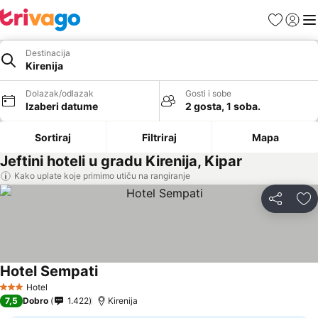
Favoriti
Prijavi
Men
Destinacija
Kirenija
Dolazak/odlazak
Gosti i sobe
Izaberi datume
2 gosta, 1 soba.
Sortiraj
Filtriraj
Mapa
Jeftini hoteli u gradu Kirenija, Kipar
Kako uplate koje primimo utiču na rangiranje
Deli
Do
Hotel Sempati
Pogledaj cene
Hotel
3 Zvezdice
7,5
Dobro
1.422
Kirenija