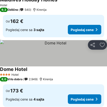
Pogledaj cene
Hotel
9,3
Odlično
540
Kirenija
162 €
Od
Pogledaj cene sa
3 sajta
Pogledaj cene
Deli
Do
Dome Hotel
Pogledaj cene
Hotel
4 Zvezdice
8,0
Vrlo dobro
2.949
Kirenija
173 €
Od
Pogledaj cene sa
4 sajta
Pogledaj cene