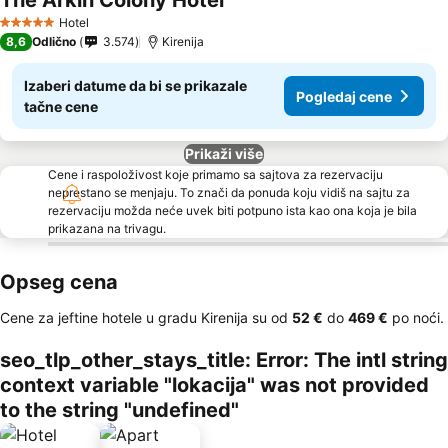
The Arkin Colony Hotel
Pogledaj cene
Hotel
5 Zvezdice
8,6
Odlično
3.574
Kirenija
Izaberi datume da bi se prikazale
Pogledaj cene
tačne cene
Prikaži više
Cene i raspoloživost koje primamo sa sajtova za rezervaciju
neprestano se menjaju. To znači da ponuda koju vidiš na sajtu za
rezervaciju možda neće uvek biti potpuno ista kao ona koja je bila
prikazana na trivagu.
Opseg cena
Cene za jeftine hotele u gradu Kirenija su od
‎52 €
do
‎469 €
po noći.
seo_tlp_other_stays_title: Error: The intl string
context variable "lokacija" was not provided
to the string "undefined"