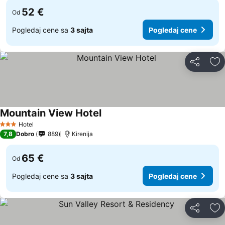
52 €
Od
Pogledaj cene sa
3 sajta
Pogledaj cene
Deli
Do
Mountain View Hotel
Pogledaj cene
Hotel
3 Zvezdice
7,8
Dobro
889
Kirenija
65 €
Od
Pogledaj cene sa
3 sajta
Pogledaj cene
Deli
Do