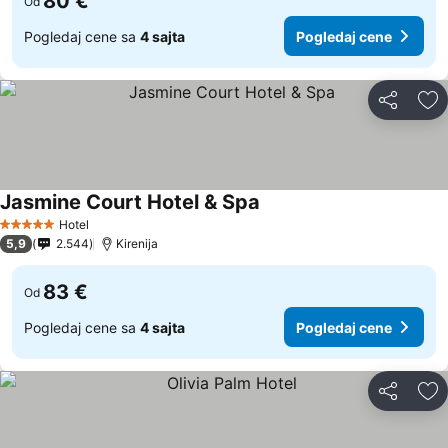
80 €
Od
Pogledaj cene sa
4 sajta
Pogledaj cene
Deli
Do
Jasmine Court Hotel & Spa
Pogledaj cene
Hotel
5 Zvezdice
5,9
2.544
Kirenija
83 €
Od
Pogledaj cene sa
4 sajta
Pogledaj cene
Deli
Do