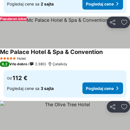
Pogledaj cene sa
2 sajta
Pogledaj cene
Popularan izbor
Deli
Do
Mc Palace Hotel & Spa & Convention
Pogledaj ce
Hotel
5 Zvezdice
8,2
Vrlo dobro
2.380
Çatalköy
112 €
Od
Pogledaj cene sa
3 sajta
Pogledaj cene
Deli
Do