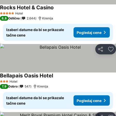
Rocks Hotel & Casino
Pogledaj cene
Hotel
5 Zvezdice
8,8
Odlično
2.644
Kirenija
Izaberi datume da bi se prikazale
Pogledaj cene
tačne cene
Deli
Do
Bellapais Oasis Hotel
Pogledaj cene
Hotel
3 Zvezdice
7,9
Dobro
547
Kirenija
Izaberi datume da bi se prikazale
Pogledaj cene
tačne cene