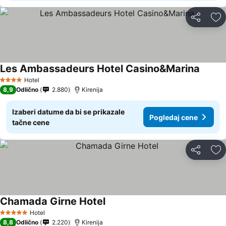
Deli
Do
Les Ambassadeurs Hotel Casino&Marina
Pogled
Hotel
4 Zvezdice
8,9
Odlično
2.880
Kirenija
Izaberi datume da bi se prikazale
Pogledaj cene
tačne cene
Deli
Do
Chamada Girne Hotel
Pogledaj cene
Hotel
5 Zvezdice
8,8
Odlično
2.220
Kirenija