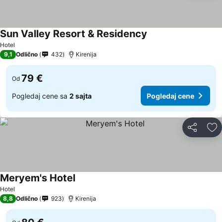
Sun Valley Resort & Residency
Pogledaj cene
Hotel
9,1
Odlično
432
Kirenija
79 €
Od
Pogledaj cene sa
2 sajta
Pogledaj cene
Deli
Do
Meryem's Hotel
Pogledaj cene
Hotel
8,8
Odlično
923
Kirenija