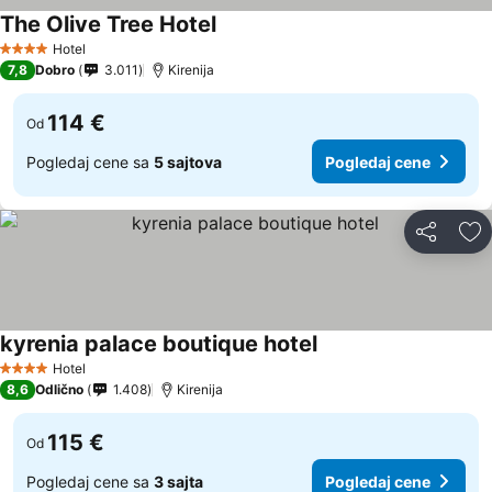
The Olive Tree Hotel
Pogledaj cene
Hotel
4 Zvezdice
7,8
Dobro
3.011
Kirenija
114 €
Od
Pogledaj cene sa
5 sajtova
Pogledaj cene
Deli
Do
kyrenia palace boutique hotel
Pogledaj cene
Hotel
4 Zvezdice
8,6
Odlično
1.408
Kirenija
115 €
Od
Pogledaj cene sa
3 sajta
Pogledaj cene