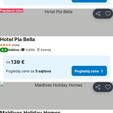
Popularan izbor
Deli
Do
Hotel Pia Bella
Pogledaj cene
Hotel
4 Zvezdice
8,5
Odlično
6.859
Kirenija
139 €
Od
Pogledaj cene sa
5 sajtova
Pogledaj cene
Deli
Do
Maldives Holiday Homes