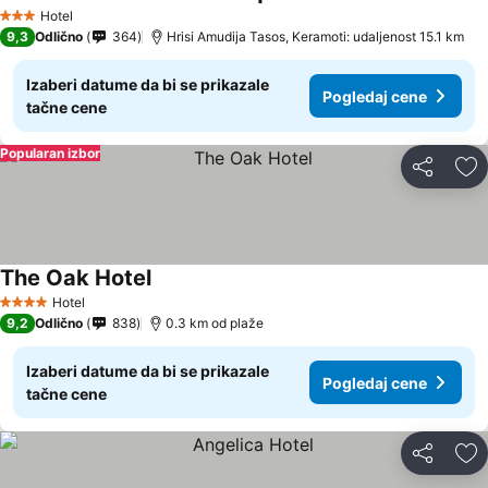
Pogledaj cene
Hotel
3 Zvezdice
9,3
Odlično
364
Hrisi Amudija Tasos, Keramoti: udaljenost 15.1 km
Izaberi datume da bi se prikazale
Pogledaj cene
tačne cene
Popularan izbor
Deli
Do
The Oak Hotel
Pogledaj cene
Hotel
4 Zvezdice
9,2
Odlično
838
0.3 km od plaže
Izaberi datume da bi se prikazale
Pogledaj cene
tačne cene
Deli
Do