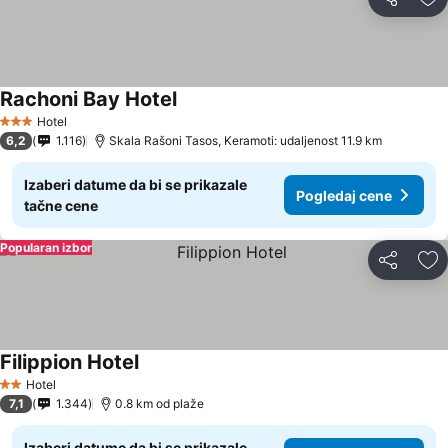
Deli
Do
Rachoni Bay Hotel
Pogledaj cene
Hotel
3 Zvezdice
6,2
1.116
Skala Rašoni Tasos, Keramoti: udaljenost 11.9 km
Izaberi datume da bi se prikazale
Pogledaj cene
tačne cene
Popularan izbor
Deli
Do
Filippion Hotel
Pogledaj cene
Hotel
2 Zvezdice
7,1
1.344
0.8 km od plaže
Izaberi datume da bi se prikazale