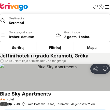
Favoriti
Prijavi
Men
Destinacija
Keramoti
Dolazak/odlazak
Gosti i sobe
Izaberi datume
2 gosta, 1 soba.
Sortiraj
Filtriraj
Mapa
Jeftini hoteli u gradu Keramoti, Grčka
Kako uplate koje primimo utiču na rangiranje
Deli
Do
Blue Sky Apartments
Pogledaj cene
Hotel
2 Zvezdice
6,9
228
Skala Potamia Tasos, Keramoti: udaljenost 17.2 km