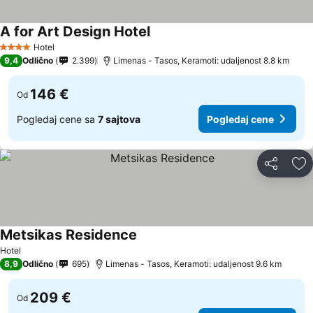
A for Art Design Hotel
Pogledaj cene
Hotel
4 Zvezdice
9,4
Odlično
2.399
Limenas - Tasos, Keramoti: udaljenost 8.8 km
146 €
Od
Pogledaj cene sa
7 sajtova
Pogledaj cene
Deli
Do
Metsikas Residence
Pogledaj cene
Hotel
8,9
Odlično
695
Limenas - Tasos, Keramoti: udaljenost 9.6 km
209 €
Od