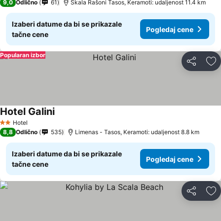
9,0
Odlično
61
Skala Rašoni Tasos, Keramoti: udaljenost 11.4 km
Izaberi datume da bi se prikazale
Pogledaj cene
tačne cene
Popularan izbor
Deli
Do
Hotel Galini
Pogledaj cene
Hotel
2 Zvezdice
8,8
Odlično
535
Limenas - Tasos, Keramoti: udaljenost 8.8 km
Izaberi datume da bi se prikazale
Pogledaj cene
tačne cene
Deli
Do