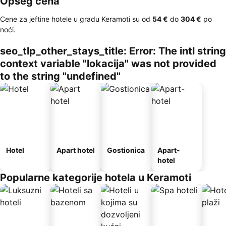
Opseg cena
Cene za jeftine hotele u gradu Keramoti su od
‎54 €
do
‎304 €
po
noći.
seo_tlp_other_stays_title: Error: The intl string
context variable "lokacija" was not provided
to the string "undefined"
Hotel
Apart hotel
Gostionica
Apart-
hotel
Popularne kategorije hotela u Keramoti