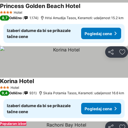
Princess Golden Beach Hotel
Pogledaj cene
Hotel
4 Zvezdice
8,7
Odlično
1.174
Hrisi Amudija Tasos, Keramoti: udaljenost 15.2 km
Izaberi datume da bi se prikazale
Pogledaj cene
tačne cene
Deli
Do
Korina Hotel
Pogledaj cene
Hotel
3 Zvezdice
9,4
Odlično
931
Skala Potamia Tasos, Keramoti: udaljenost 16.6 km
Izaberi datume da bi se prikazale
Pogledaj cene
tačne cene
Popularan izbor