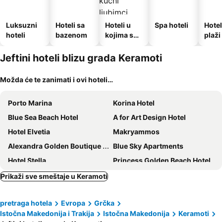
Luksuzni
Hoteli sa
Hoteli u
Spa hoteli
Hotel
hoteli
bazenom
kojima su
plaži
dozvoljeni
kućni
Jeftini hoteli blizu grada Keramoti
ljubimci
Možda će te zanimati i ovi hoteli…
Porto Marina
Korina Hotel
Blue Sea Beach Hotel
A for Art Design Hotel
Hotel Elvetia
Makryammos
Alexandra Golden Boutique Hotel - Adults Only
Blue Sky Apartments
Hotel Stella
Princess Golden Beach Hotel
Rachoni Bay Hotel
Elli Maria
Prikaži sve smeštaje u Keramoti
Ocean Beach Hotel
Nefeli Fresh Hotel by Del Mare
pretraga hotela
Evropa
Grčka
Aethria Hotel
Hotel Galini
Istočna Makedonija i Trakija
Istočna Makedonija
Keramoti
Blue Sea Beach Resort
Thassos Imperial Resort