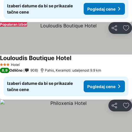
Izaberi datume da bi se prikazale
Pogledaj cene
tačne cene
Popularan izbor
Deli
Do
Louloudis Boutique Hotel
Pogledaj cene
Hotel
3 Zvezdice
8,9
Odlično
908
Pahis, Keramoti: udaljenost 9.9 km
Izaberi datume da bi se prikazale
Pogledaj cene
tačne cene
Deli
Do