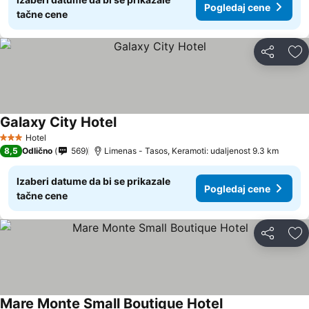
Pogledaj cene
tačne cene
Deli
Do
Galaxy City Hotel
Pogledaj cene
Hotel
3 Zvezdice
8,5
Odlično
569
Limenas - Tasos, Keramoti: udaljenost 9.3 km
Izaberi datume da bi se prikazale
Pogledaj cene
tačne cene
Deli
Do
Mare Monte Small Boutique Hotel