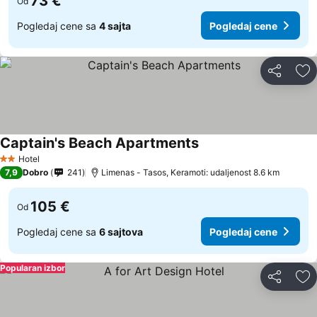
73 €
Od
Pogledaj cene sa
4 sajta
Pogledaj cene
Deli
Do
Captain's Beach Apartments
Pogledaj cene
Hotel
2 Zvezdice
7,9
Dobro
241
Limenas - Tasos, Keramoti: udaljenost 8.6 km
105 €
Od
Pogledaj cene sa
6 sajtova
Pogledaj cene
Popularan izbor
Deli
Do