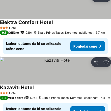
Elektra Comfort Hotel
Pogledaj cene
Hotel
3 Zvezdice
9,1
Odlično
989
Skala Prinos Tasos, Keramoti: udaljenost 15.7 km
Izaberi datume da bi se prikazale
Pogledaj cene
tačne cene
Deli
Do
Kazaviti Hotel
Pogledaj cene
Hotel
3 Zvezdice
8,4
Vrlo dobro
504
Skala Prinos Tasos, Keramoti: udaljenost 16.4 km
Izaberi datume da bi se prikazale