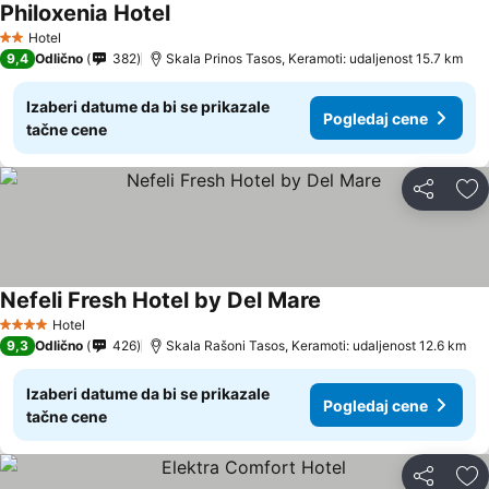
Philoxenia Hotel
Pogledaj cene
Hotel
2 Zvezdice
9,4
Odlično
382
Skala Prinos Tasos, Keramoti: udaljenost 15.7 km
Izaberi datume da bi se prikazale
Pogledaj cene
tačne cene
Deli
Do
Nefeli Fresh Hotel by Del Mare
Pogledaj cene
Hotel
4 Zvezdice
9,3
Odlično
426
Skala Rašoni Tasos, Keramoti: udaljenost 12.6 km
Izaberi datume da bi se prikazale
Pogledaj cene
tačne cene
Deli
Do