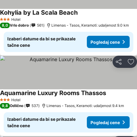
Kohylia by La Scala Beach
Pogledaj cene
Hotel
3 Zvezdice
8,0
Vrlo dobro
561
Limenas - Tasos, Keramoti: udaljenost 9.0 km
Izaberi datume da bi se prikazale
Pogledaj cene
tačne cene
Deli
Do
Aquamarine Luxury Rooms Thassos
Pogledaj cen
Hotel
3 Zvezdice
9,8
Odlično
537
Limenas - Tasos, Keramoti: udaljenost 9.4 km
Izaberi datume da bi se prikazale
Pogledaj cene
tačne cene