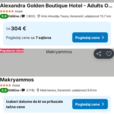
Alexandra Golden Boutique Hotel - Adults Only
Pogledaj cene
Hotel
5 Zvezdice
9,6
Odlično
1.900
Hrisi Amudija Tasos, Keramoti: udaljenost 15.7 km
304 €
Od
Pogledaj cene sa
7 sajtova
Pogledaj cene
Popularan izbor
Deli
Do
Makryammos
Pogledaj cene
Hotel
4 Zvezdice
8,6
Odlično
2.118
Makriamos, Keramoti: udaljenost 9.9 km
Izaberi datume da bi se prikazale
Pogledaj cene
tačne cene