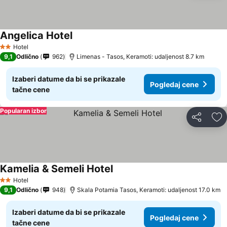
Angelica Hotel
Pogledaj cene
Hotel
2 Zvezdice
9,1
Odlično
962
Limenas - Tasos, Keramoti: udaljenost 8.7 km
Izaberi datume da bi se prikazale
Pogledaj cene
tačne cene
Popularan izbor
Deli
Do
Kamelia & Semeli Hotel
Pogledaj cene
Hotel
2 Zvezdice
9,1
Odlično
948
Skala Potamia Tasos, Keramoti: udaljenost 17.0 km
Izaberi datume da bi se prikazale
Pogledaj cene
tačne cene