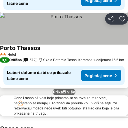
Pogledaj cene
tačne cene
Deli
Do
Porto Thassos
Pogledaj cene
Hotel
2 Zvezdice
9,9
Odlično
572
Skala Potamia Tasos, Keramoti: udaljenost 16.5 km
Izaberi datume da bi se prikazale
Pogledaj cene
tačne cene
Prikaži više
Cene i raspoloživost koje primamo sa sajtova za rezervaciju
neprestano se menjaju. To znači da ponuda koju vidiš na sajtu za
rezervaciju možda neće uvek biti potpuno ista kao ona koja je bila
prikazana na trivagu.