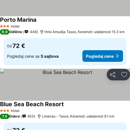
Porto Marina
Pogledaj cene
Hotel
3 Zvezdice
9,0
Odlično
446
Hrisi Amudija Tasos, Keramoti: udaljenost 15.3 km
72 €
Od
Pogledaj cene sa
5 sajtova
Pogledaj cene
Deli
Do
Blue Sea Beach Resort
Pogledaj cene
Hotel
3 Zvezdice
7,5
Dobro
653
Limenas - Tasos, Keramoti: udaljenost 9.1 km