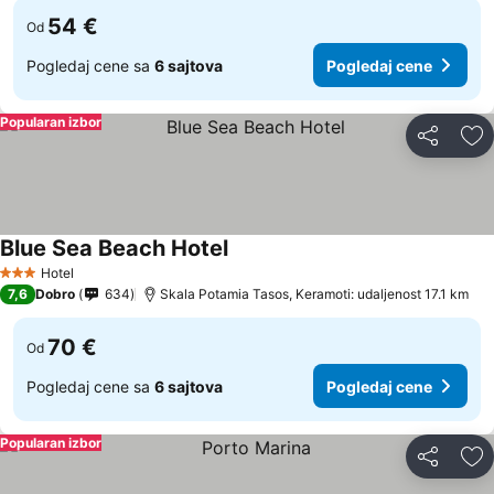
54 €
Od
Pogledaj cene sa
6 sajtova
Pogledaj cene
Popularan izbor
Deli
Do
Blue Sea Beach Hotel
Pogledaj cene
Hotel
3 Zvezdice
7,6
Dobro
634
Skala Potamia Tasos, Keramoti: udaljenost 17.1 km
70 €
Od
Pogledaj cene sa
6 sajtova
Pogledaj cene
Popularan izbor
Deli
Do