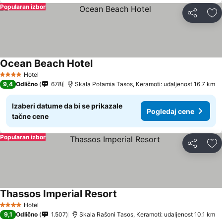
Popularan izbor
Deli
Do
Ocean Beach Hotel
Pogledaj cene
Hotel
4 Zvezdice
9,4
Odlično
678
Skala Potamia Tasos, Keramoti: udaljenost 16.7 km
Izaberi datume da bi se prikazale
Pogledaj cene
tačne cene
Popularan izbor
Deli
Do
Thassos Imperial Resort
Pogledaj cene
Hotel
4 Zvezdice
9,1
Odlično
1.507
Skala Rašoni Tasos, Keramoti: udaljenost 10.1 km