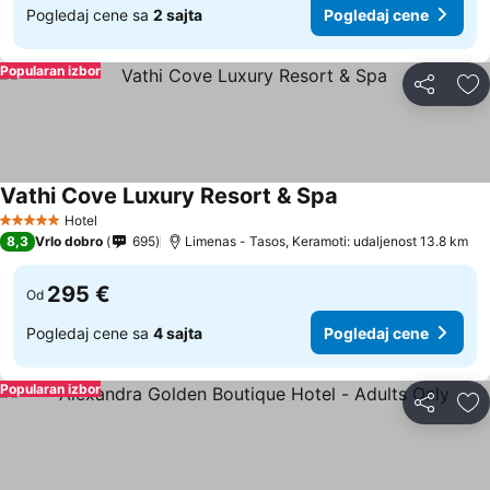
Pogledaj cene sa
2 sajta
Pogledaj cene
Popularan izbor
Deli
Do
Vathi Cove Luxury Resort & Spa
Pogledaj cene
Hotel
5 Zvezdice
8,3
Vrlo dobro
695
Limenas - Tasos, Keramoti: udaljenost 13.8 km
295 €
Od
Pogledaj cene sa
4 sajta
Pogledaj cene
Popularan izbor
Deli
Do