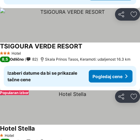
Deli
Do
TSIGOURA VERDE RESORT
Pogledaj cene
Hotel
3 Zvezdice
8,5
Odlično
82
Skala Prinos Tasos, Keramoti: udaljenost 16.3 km
Izaberi datume da bi se prikazale
Pogledaj cene
tačne cene
Popularan izbor
Deli
Do
Hotel Stella
Pogledaj cene
Hotel
1 Zvezdice