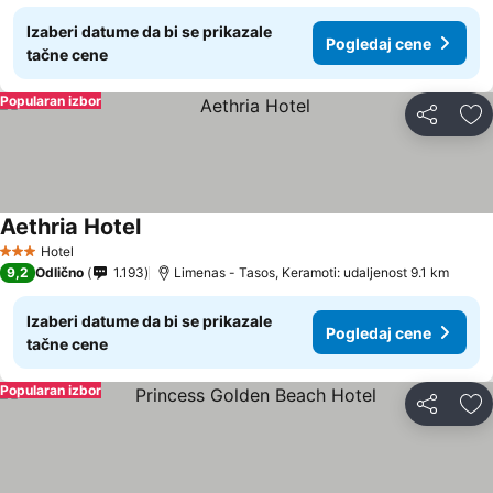
Izaberi datume da bi se prikazale
Pogledaj cene
tačne cene
Popularan izbor
Deli
Do
Aethria Hotel
Pogledaj cene
Hotel
3 Zvezdice
9,2
Odlično
1.193
Limenas - Tasos, Keramoti: udaljenost 9.1 km
Izaberi datume da bi se prikazale
Pogledaj cene
tačne cene
Popularan izbor
Deli
Do