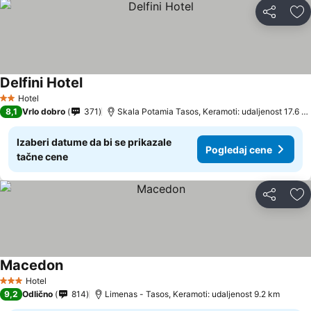
Deli
Do
Delfini Hotel
Pogledaj cene
Hotel
2 Zvezdice
8,1
Vrlo dobro
371
Skala Potamia Tasos, Keramoti: udaljenost 17.6 k
Izaberi datume da bi se prikazale
Pogledaj cene
tačne cene
Deli
Do
Macedon
Pogledaj cene
Hotel
3 Zvezdice
9,2
Odlično
814
Limenas - Tasos, Keramoti: udaljenost 9.2 km