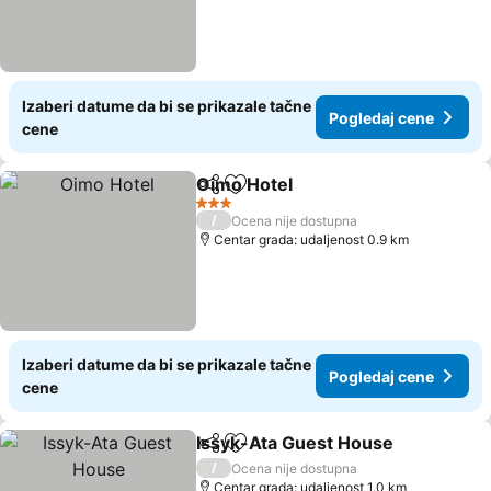
Izaberi datume da bi se prikazale tačne
Pogledaj cene
cene
Oimo Hotel
Deli
Dodati u favorite
Pogledaj cene
3 Zvezdice
/
Ocena nije dostupna
Centar grada: udaljenost 0.9 km
Izaberi datume da bi se prikazale tačne
Pogledaj cene
cene
Issyk-Ata Guest House
Deli
Dodati u favorite
Pog
/
Ocena nije dostupna
Centar grada: udaljenost 1.0 km