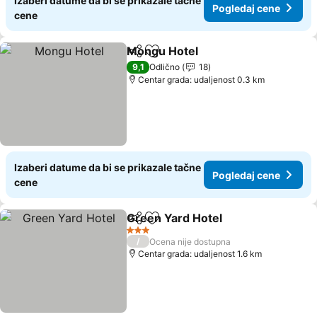
Izaberi datume da bi se prikazale tačne
Pogledaj cene
cene
Mongu Hotel
Deli
Dodati u favorite
Pogledaj cen
9,1
Odlično
18
Centar grada: udaljenost 0.3 km
Izaberi datume da bi se prikazale tačne
Pogledaj cene
cene
Green Yard Hotel
Deli
Dodati u favorite
Pogledaj
3 Zvezdice
/
Ocena nije dostupna
Centar grada: udaljenost 1.6 km