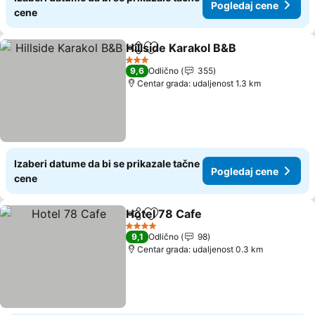
Pogledaj cene
cene
Hillside Karakol B&B
Deli
Dodati u favorite
Pogle
3 Zvezdice
9,6
Odlično
355
Centar grada: udaljenost 1.3 km
Izaberi datume da bi se prikazale tačne
Pogledaj cene
cene
Hotel 78 Cafe
Deli
Dodati u favorite
Pogledaj ce
4 Zvezdice
9,1
Odlično
98
Centar grada: udaljenost 0.3 km