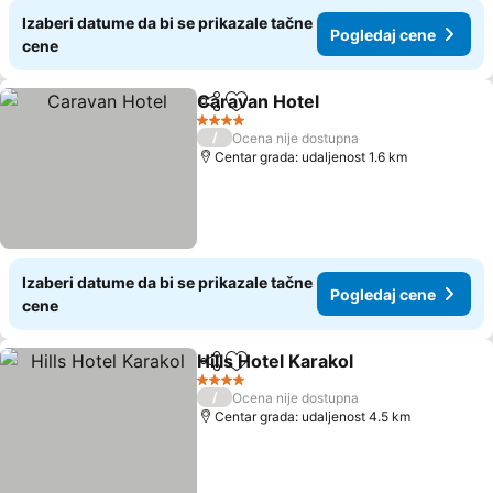
Izaberi datume da bi se prikazale tačne
Pogledaj cene
cene
Caravan Hotel
Deli
Dodati u favorite
Pogledaj ce
4 Zvezdice
/
Ocena nije dostupna
Centar grada: udaljenost 1.6 km
Izaberi datume da bi se prikazale tačne
Pogledaj cene
cene
Hills Hotel Karakol
Deli
Dodati u favorite
Pogleda
4 Zvezdice
/
Ocena nije dostupna
Centar grada: udaljenost 4.5 km