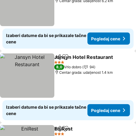
Centar grada: udaljenost 6.2 km
Izaberi datume da bi se prikazale tačne
Pogledaj cene
cene
Jansyn Hotel Restaurant
Deli
Dodati u favorite
P
3 Zvezdice
8,0
Vrlo dobro
94
Centar grada: udaljenost 1.4 km
Izaberi datume da bi se prikazale tačne
Pogledaj cene
cene
EniRest
Deli
Dodati u favorite
Pogledaj cene