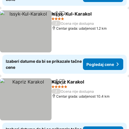
Issyk-Kul-Karakol
Deli
Dodati u favorite
Pogledaj
4 Zvezdice
/
Ocena nije dostupna
Centar grada: udaljenost 1.2 km
Izaberi datume da bi se prikazale tačne
Pogledaj cene
cene
Kapriz Karakol
Deli
Dodati u favorite
Pogledaj ce
5 Zvezdice
/
Ocena nije dostupna
Centar grada: udaljenost 10.4 km