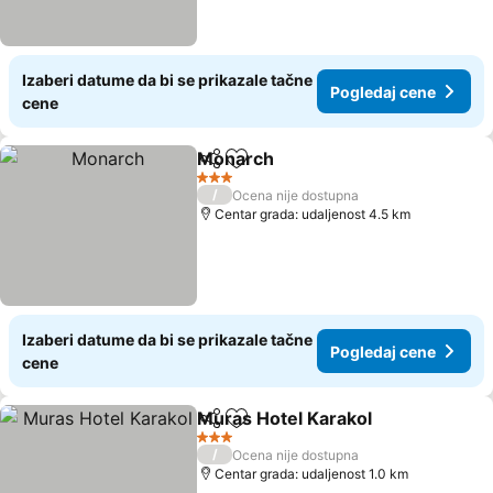
Izaberi datume da bi se prikazale tačne
Pogledaj cene
cene
Monarch
Deli
Dodati u favorite
Pogledaj cene
3 Zvezdice
/
Ocena nije dostupna
Centar grada: udaljenost 4.5 km
Izaberi datume da bi se prikazale tačne
Pogledaj cene
cene
Muras Hotel Karakol
Deli
Dodati u favorite
Pogle
3 Zvezdice
/
Ocena nije dostupna
Centar grada: udaljenost 1.0 km