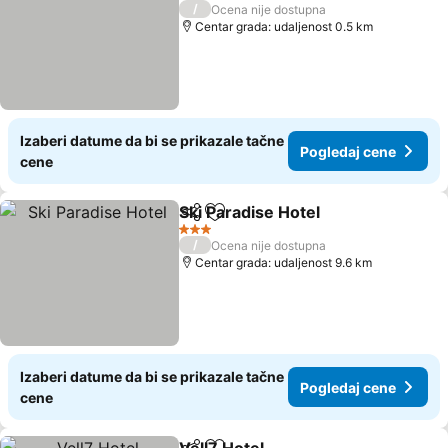
3 Zvezdice
/
Ocena nije dostupna
Centar grada: udaljenost 0.5 km
Izaberi datume da bi se prikazale tačne
Pogledaj cene
cene
Ski Paradise Hotel
Deli
Dodati u favorite
Pogleda
3 Zvezdice
/
Ocena nije dostupna
Centar grada: udaljenost 9.6 km
Izaberi datume da bi se prikazale tačne
Pogledaj cene
cene