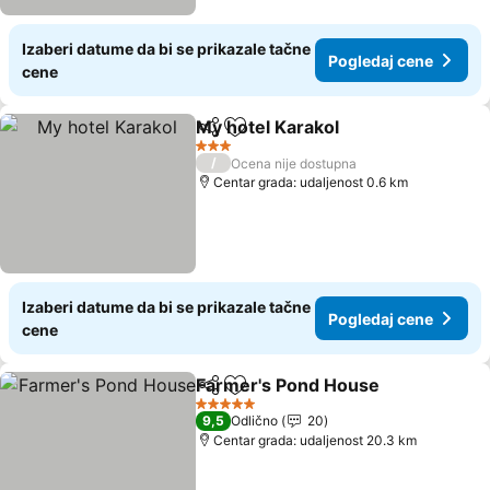
Izaberi datume da bi se prikazale tačne
Pogledaj cene
cene
My hotel Karakol
Deli
Dodati u favorite
Pogledaj 
3 Zvezdice
/
Ocena nije dostupna
Centar grada: udaljenost 0.6 km
Izaberi datume da bi se prikazale tačne
Pogledaj cene
cene
Farmer's Pond House
Deli
Dodati u favorite
Pogl
5 Zvezdice
9,5
Odlično
20
Centar grada: udaljenost 20.3 km