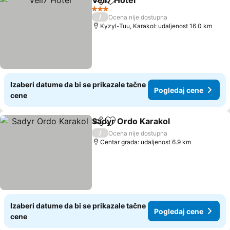
Vell7 Hotel
Deli
Dodati u favorite
Pogledaj cene
3 Zvezdice
/
Ocena nije dostupna
Kyzyl-Tuu, Karakol: udaljenost 16.0 km
Izaberi datume da bi se prikazale tačne
Pogledaj cene
cene
Sadyr Ordo Karakol
Deli
Dodati u favorite
Pogled
/
Ocena nije dostupna
Centar grada: udaljenost 6.9 km
Izaberi datume da bi se prikazale tačne
Pogledaj cene
cene