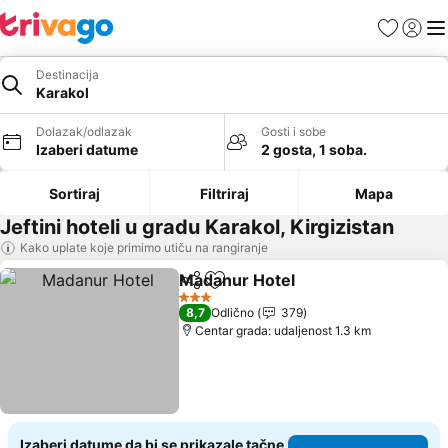
Favoriti
Prijavi
Men
Destinacija
Karakol
Dolazak/odlazak
Gosti i sobe
Izaberi datume
2 gosta, 1 soba.
Sortiraj
Filtriraj
Mapa
Jeftini hoteli u gradu Karakol, Kirgizistan
Kako uplate koje primimo utiču na rangiranje
Madanur Hotel
Deli
Dodati u favorite
Pogledaj c
3 Zvezdice
8,7
Odlično
379
Centar grada: udaljenost 1.3 km
Izaberi datume da bi se prikazale tačne