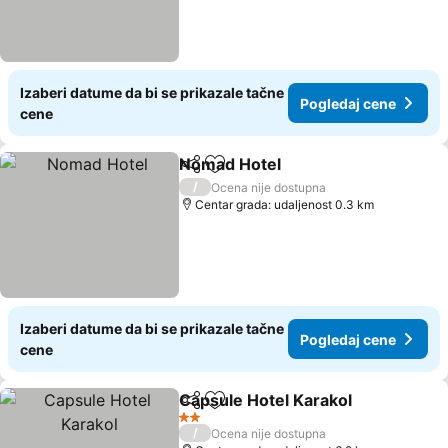
Izaberi datume da bi se prikazale tačne
Pogledaj cene
cene
Nomad Hotel
Deli
Dodati u favorite
Pogledaj cen
/
Ocena nije dostupna
Centar grada: udaljenost 0.3 km
Izaberi datume da bi se prikazale tačne
Pogledaj cene
cene
Capsule Hotel Karakol
Deli
Dodati u favorite
Pog
2 Zvezdice
/
Ocena nije dostupna