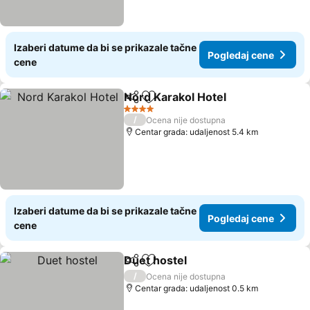
Izaberi datume da bi se prikazale tačne
Pogledaj cene
cene
Nord Karakol Hotel
Deli
Dodati u favorite
Pogleda
4 Zvezdice
/
Ocena nije dostupna
Centar grada: udaljenost 5.4 km
Izaberi datume da bi se prikazale tačne
Pogledaj cene
cene
Duet hostel
Deli
Dodati u favorite
Pogledaj cene
/
Ocena nije dostupna
Centar grada: udaljenost 0.5 km