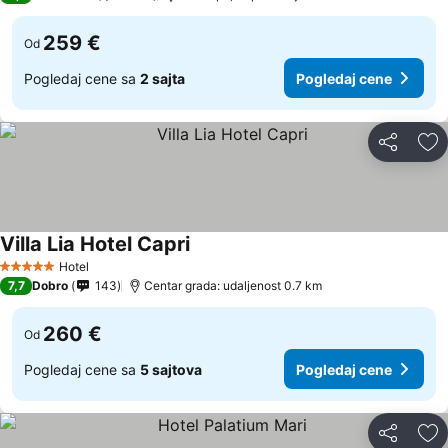
259 €
Od
Pogledaj cene sa
2 sajta
Pogledaj cene
Deli
Do
Villa Lia Hotel Capri
Hotel
5 Zvezdice
7,7
Dobro
143
Centar grada: udaljenost 0.7 km
260 €
Od
Pogledaj cene sa
5 sajtova
Pogledaj cene
Deli
Do