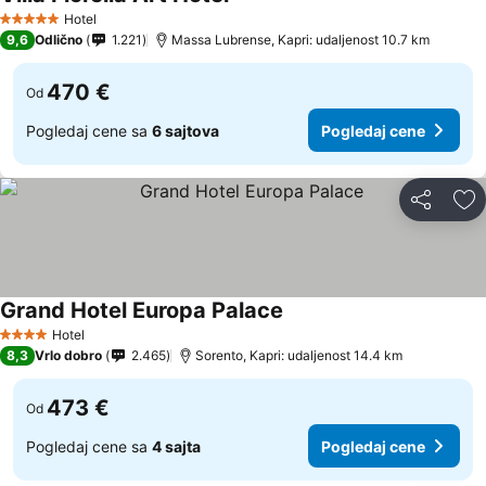
Hotel
5 Zvezdice
9,6
Odlično
1.221
Massa Lubrense, Kapri: udaljenost 10.7 km
470 €
Od
Pogledaj cene sa
6 sajtova
Pogledaj cene
Deli
Do
Grand Hotel Europa Palace
Hotel
4 Zvezdice
8,3
Vrlo dobro
2.465
Sorento, Kapri: udaljenost 14.4 km
473 €
Od
Pogledaj cene sa
4 sajta
Pogledaj cene