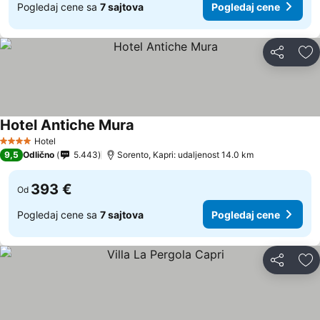
Pogledaj cene sa
7 sajtova
Pogledaj cene
Deli
Do
Hotel Antiche Mura
Hotel
4 Zvezdice
9,5
Odlično
5.443
Sorento, Kapri: udaljenost 14.0 km
393 €
Od
Pogledaj cene sa
7 sajtova
Pogledaj cene
Deli
Do