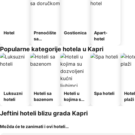
Hotel
Prenoćište
Gostionica
Apart-
sa
hotel
doručkom
Popularne kategorije hotela u Kapri
Luksuzni
Hoteli sa
Hoteli u
Spa hoteli
Hotel
hoteli
bazenom
kojima su
plaži
dozvoljeni
kućni
Jeftini hoteli blizu grada Kapri
ljubimci
Možda će te zanimati i ovi hoteli…