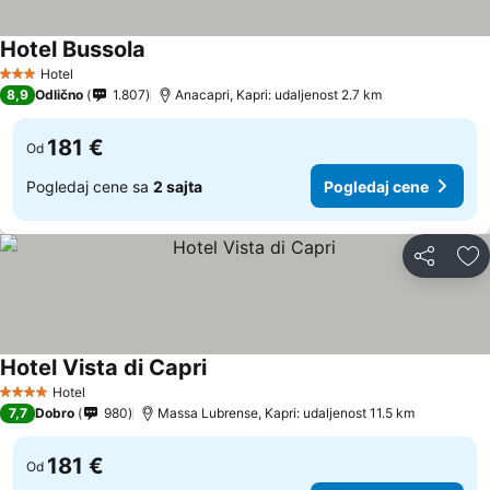
Hotel Bussola
Hotel
3 Zvezdice
8,9
Odlično
1.807
Anacapri, Kapri: udaljenost 2.7 km
181 €
Od
Pogledaj cene sa
2 sajta
Pogledaj cene
Deli
Do
Hotel Vista di Capri
Hotel
4 Zvezdice
7,7
Dobro
980
Massa Lubrense, Kapri: udaljenost 11.5 km
181 €
Od