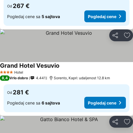
267 €
Od
Pogledaj cene sa
5 sajtova
Pogledaj cene
Deli
Do
Grand Hotel Vesuvio
Hotel
4 Zvezdice
8,4
Vrlo dobro
4.441
Sorento, Kapri: udaljenost 12.8 km
281 €
Od
Pogledaj cene sa
6 sajtova
Pogledaj cene
Deli
Do