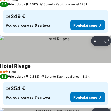
4 Zvezdice
8,4
Vrlo dobro
1.612
Sorento, Kapri: udaljenost 12.8 km
249 €
Od
Pogledaj cene sa
6 sajtova
Pogledaj cene
Deli
Do
Hotel Rivage
Hotel
3 Zvezdice
8,2
Vrlo dobro
3.832
Sorento, Kapri: udaljenost 13.3 km
254 €
Od
Pogledaj cene sa
7 sajtova
Pogledaj cene