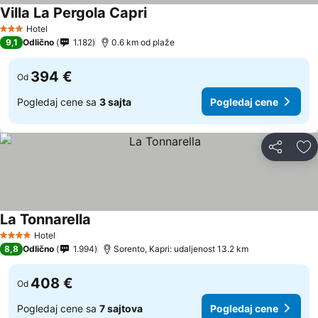
Villa La Pergola Capri
Hotel
3 Zvezdice
9,1
Odlično
1.182
0.6 km od plaže
394 €
Od
Pogledaj cene sa
3 sajta
Pogledaj cene
Deli
Do
La Tonnarella
Hotel
4 Zvezdice
8,8
Odlično
1.994
Sorento, Kapri: udaljenost 13.2 km
408 €
Od
Pogledaj cene sa
7 sajtova
Pogledaj cene