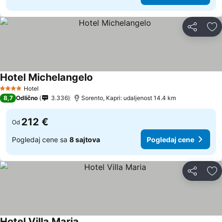
Deli
Do
Hotel Michelangelo
Hotel
4 Zvezdice
8,7
Odlično
3.336
Sorento, Kapri: udaljenost 14.4 km
212 €
Od
Pogledaj cene sa
8 sajtova
Pogledaj cene
Deli
Do
Hotel Villa Maria