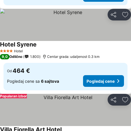
Deli
Do
Hotel Syrene
Hotel
4 Zvezdice
9,0
Odlično
1.800
Centar grada: udaljenost 0.3 km
464 €
Od
Pogledaj cene sa
6 sajtova
Pogledaj cene
Popularan izbor
Deli
Do
Villa Fiorella Art Hotel