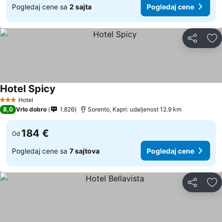
Pogledaj cene sa
2 sajta
Pogledaj cene
Deli
Do
Hotel Spicy
Hotel
3 Zvezdice
8,0
Vrlo dobro
1.826
Sorento, Kapri: udaljenost 12.9 km
184 €
Od
Pogledaj cene sa
7 sajtova
Pogledaj cene
Deli
Do