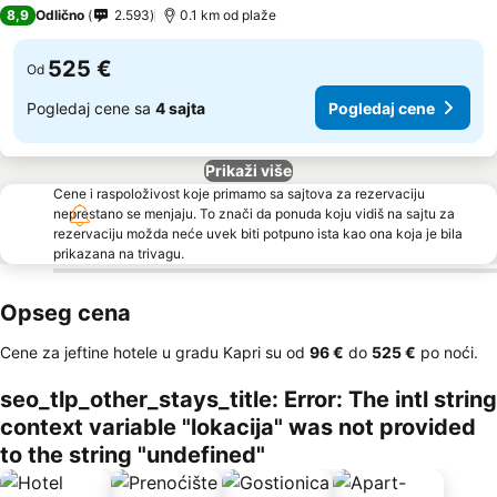
4 Zvezdice
8,9
Odlično
2.593
0.1 km od plaže
525 €
Od
Pogledaj cene sa
4 sajta
Pogledaj cene
Prikaži više
Cene i raspoloživost koje primamo sa sajtova za rezervaciju
neprestano se menjaju. To znači da ponuda koju vidiš na sajtu za
rezervaciju možda neće uvek biti potpuno ista kao ona koja je bila
prikazana na trivagu.
Opseg cena
Cene za jeftine hotele u gradu Kapri su od
‎96 €
do
‎525 €
po noći.
seo_tlp_other_stays_title: Error: The intl string
context variable "lokacija" was not provided
to the string "undefined"