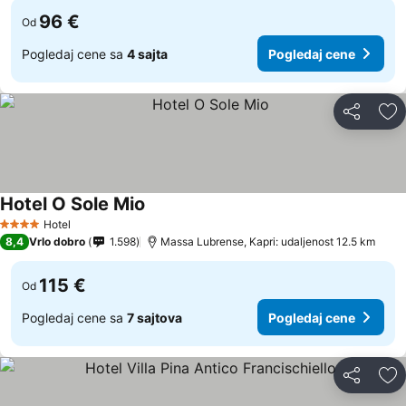
96 €
Od
Pogledaj cene sa
4 sajta
Pogledaj cene
Deli
Do
Hotel O Sole Mio
Hotel
4 Zvezdice
8,4
Vrlo dobro
1.598
Massa Lubrense, Kapri: udaljenost 12.5 km
115 €
Od
Pogledaj cene sa
7 sajtova
Pogledaj cene
Deli
Do