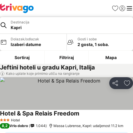
Favoriti
Prijavi
Men
Destinacija
Kapri
Dolazak/odlazak
Gosti i sobe
Izaberi datume
2 gosta, 1 soba.
Sortiraj
Filtriraj
Mapa
Jeftini hoteli u gradu Kapri, Italija
Kako uplate koje primimo utiču na rangiranje
Deli
Do
Hotel & Spa Relais Freedom
Hotel
3 Zvezdice
8,2
Vrlo dobro
1.044
Massa Lubrense, Kapri: udaljenost 11.2 km