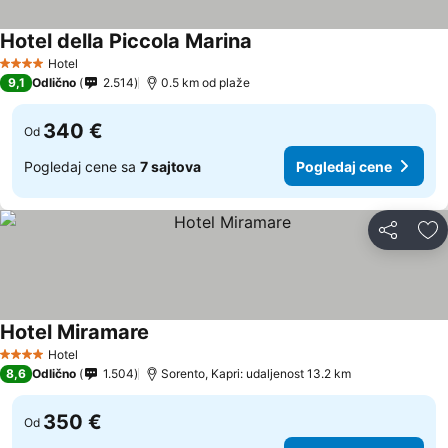
Hotel della Piccola Marina
Hotel
4 Zvezdice
9,1
Odlično
2.514
0.5 km od plaže
340 €
Od
Pogledaj cene sa
7 sajtova
Pogledaj cene
Deli
Do
Hotel Miramare
Hotel
4 Zvezdice
8,6
Odlično
1.504
Sorento, Kapri: udaljenost 13.2 km
350 €
Od