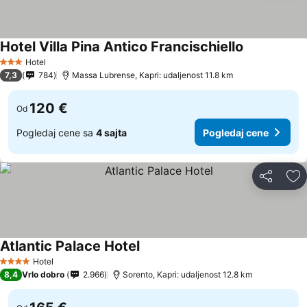
Hotel Villa Pina Antico Francischiello
Hotel
3 Zvezdice
7,3
784
Massa Lubrense, Kapri: udaljenost 11.8 km
120 €
Od
Pogledaj cene sa
4 sajta
Pogledaj cene
Deli
Do
Atlantic Palace Hotel
Hotel
4 Zvezdice
8,4
Vrlo dobro
2.966
Sorento, Kapri: udaljenost 12.8 km