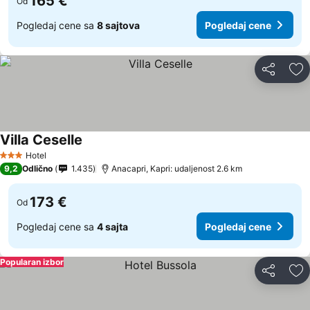
165 €
Od
Pogledaj cene sa
8 sajtova
Pogledaj cene
Deli
Do
Villa Ceselle
Hotel
3 Zvezdice
9,2
Odlično
1.435
Anacapri, Kapri: udaljenost 2.6 km
173 €
Od
Pogledaj cene sa
4 sajta
Pogledaj cene
Popularan izbor
Deli
Do