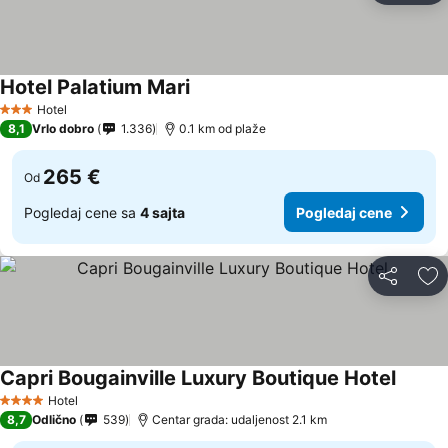
Hotel Palatium Mari
Hotel
3 Zvezdice
8,1
Vrlo dobro
1.336
0.1 km od plaže
265 €
Od
Pogledaj cene sa
4 sajta
Pogledaj cene
Deli
Do
Capri Bougainville Luxury Boutique Hotel
Hotel
4 Zvezdice
8,7
Odlično
539
Centar grada: udaljenost 2.1 km