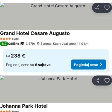
Deli
Do
Grand Hotel Cesare Augusto
Hotel
4 Zvezdice
8,7
Odlično
3.679
Sorento, Kapri: udaljenost 14.0 km
238 €
Od
Pogledaj cene sa
6 sajtova
Pogledaj cene
Deli
Do
Johanna Park Hotel
Hotel