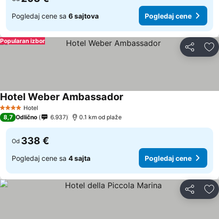
Pogledaj cene sa
6 sajtova
Pogledaj cene
Popularan izbor
Deli
Do
Hotel Weber Ambassador
Hotel
4 Zvezdice
8,7
Odlično
6.937
0.1 km od plaže
338 €
Od
Pogledaj cene sa
4 sajta
Pogledaj cene
Deli
Do