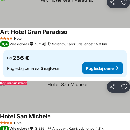
Deli
Do
Art Hotel Gran Paradiso
Hotel
4 Zvezdice
8,4
Vrlo dobro
2.714
Sorento, Kapri: udaljenost 15.3 km
256 €
Od
Pogledaj cene sa
5 sajtova
Pogledaj cene
Popularan izbor
Deli
Do
Hotel San Michele
Hotel
4 Zvezdice
8,1
Vrlo dobro
3.526
Anacapri, Kapri: udaljenost 1.8 km