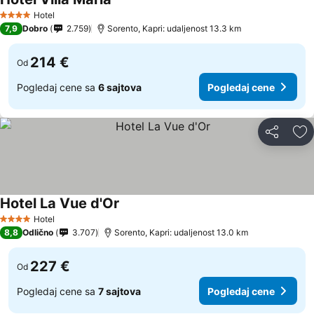
Hotel
4 Zvezdice
7,9
Dobro
2.759
Sorento, Kapri: udaljenost 13.3 km
214 €
Od
Pogledaj cene sa
6 sajtova
Pogledaj cene
Deli
Do
Hotel La Vue d'Or
Hotel
4 Zvezdice
8,8
Odlično
3.707
Sorento, Kapri: udaljenost 13.0 km
227 €
Od
Pogledaj cene sa
7 sajtova
Pogledaj cene