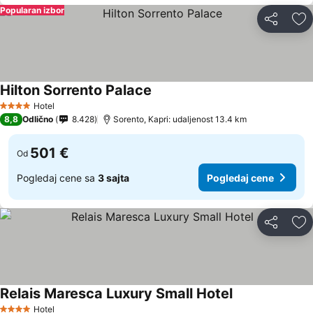
Popularan izbor
Deli
Do
Hilton Sorrento Palace
Hotel
4 Zvezdice
8,8
Odlično
8.428
Sorento, Kapri: udaljenost 13.4 km
501 €
Od
Pogledaj cene sa
3 sajta
Pogledaj cene
Deli
Do
Relais Maresca Luxury Small Hotel
Hotel