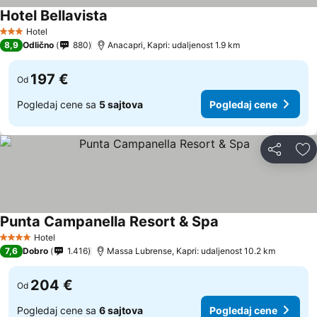
Hotel Bellavista
Hotel
3 Zvezdice
8,9
Odlično
880
Anacapri, Kapri: udaljenost 1.9 km
197 €
Od
Pogledaj cene sa
5 sajtova
Pogledaj cene
Deli
Do
Punta Campanella Resort & Spa
Hotel
4 Zvezdice
7,6
Dobro
1.416
Massa Lubrense, Kapri: udaljenost 10.2 km
204 €
Od
Pogledaj cene sa
6 sajtova
Pogledaj cene