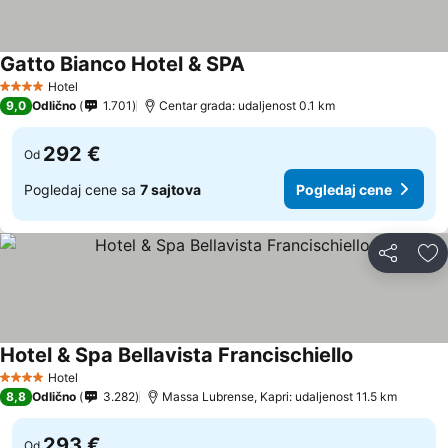
Gatto Bianco Hotel & SPA
Hotel
4 Zvezdice
9,0
Odlično
1.701
Centar grada: udaljenost 0.1 km
292 €
Od
Pogledaj cene sa
7 sajtova
Pogledaj cene
Deli
Do
Hotel & Spa Bellavista Francischiello
Hotel
4 Zvezdice
8,8
Odlično
3.282
Massa Lubrense, Kapri: udaljenost 11.5 km
293 €
Od