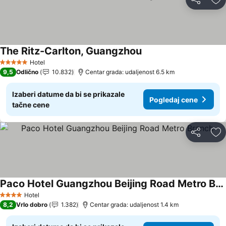
Deli
Do
The Ritz-Carlton, Guangzhou
Pogledaj cene
Hotel
5 Zvezdice
9,5
Odlično
10.832
Centar grada: udaljenost 6.5 km
Izaberi datume da bi se prikazale
Pogledaj cene
tačne cene
Deli
Do
Paco Hotel Guangzhou Beijing Road Metro Branch
Pogledaj cene
Hotel
4 Zvezdice
8,2
Vrlo dobro
1.382
Centar grada: udaljenost 1.4 km