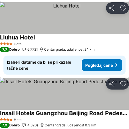
Deli
Do
Liuhua Hotel
Pogledaj cene
Hotel
4 Zvezdice
7,7
Dobro
6.772
Centar grada: udaljenost 2.1 km
Izaberi datume da bi se prikazale
Pogledaj cene
tačne cene
Deli
Do
Insail Hotels Guangzhou Beijing Road Pedestrian Branch
Pogledaj cene
Hotel
4 Zvezdice
7,9
Dobro
4.820
Centar grada: udaljenost 0.3 km