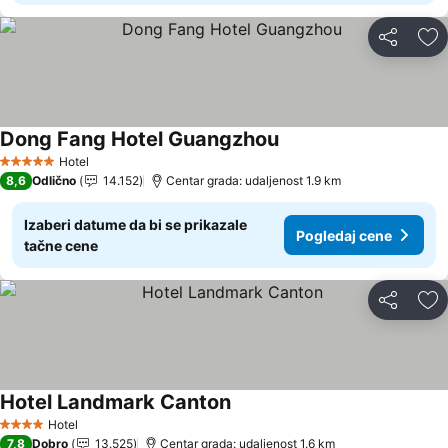
Deli
Do
Dong Fang Hotel Guangzhou
Pogledaj cene
Hotel
5 Zvezdice
8,6
Odlično
14.152
Centar grada: udaljenost 1.9 km
Izaberi datume da bi se prikazale
Pogledaj cene
tačne cene
Deli
Do
Hotel Landmark Canton
Pogledaj cene
Hotel
4 Zvezdice
7,8
Dobro
13.525
Centar grada: udaljenost 1.6 km