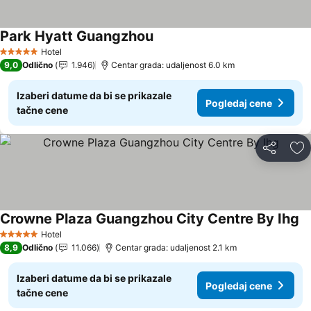
Park Hyatt Guangzhou
Pogledaj cene
Hotel
5 Zvezdice
9,0
Odlično
1.946
Centar grada: udaljenost 6.0 km
Izaberi datume da bi se prikazale
Pogledaj cene
tačne cene
Deli
Do
Crowne Plaza Guangzhou City Centre By Ihg
Po
Hotel
5 Zvezdice
8,9
Odlično
11.066
Centar grada: udaljenost 2.1 km
Izaberi datume da bi se prikazale
Pogledaj cene
tačne cene