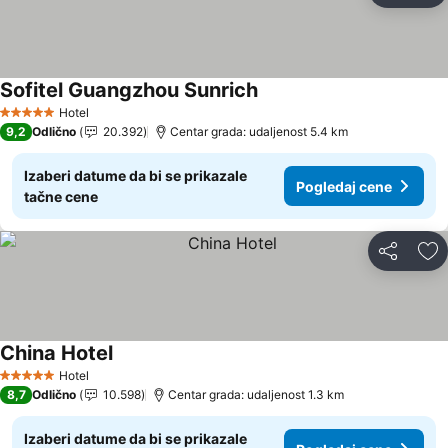
Sofitel Guangzhou Sunrich
Pogledaj cene
Hotel
5 Zvezdice
9,2
Odlično
20.392
Centar grada: udaljenost 5.4 km
Izaberi datume da bi se prikazale
Pogledaj cene
tačne cene
Deli
Do
China Hotel
Pogledaj cene
Hotel
5 Zvezdice
8,7
Odlično
10.598
Centar grada: udaljenost 1.3 km
Izaberi datume da bi se prikazale