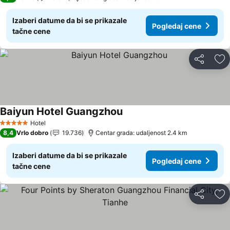
Izaberi datume da bi se prikazale
Pogledaj cene
tačne cene
Deli
Do
Baiyun Hotel Guangzhou
Pogledaj cene
Hotel
5 Zvezdice
8,4
Vrlo dobro
19.736
Centar grada: udaljenost 2.4 km
Izaberi datume da bi se prikazale
Pogledaj cene
tačne cene
Deli
Do