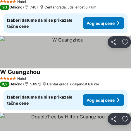
Hotel
5 Zvezdice
9,1
Odlično
740
Centar grada: udaljenost 6.7 km
Izaberi datume da bi se prikazale
Pogledaj cene
tačne cene
Deli
Do
W Guangzhou
Pogledaj cene
Hotel
5 Zvezdice
9,2
Odlično
5.897
Centar grada: udaljenost 6.6 km
Izaberi datume da bi se prikazale
Pogledaj cene
tačne cene
Deli
Do