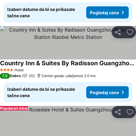
Izaberi datume da bi se prikazale
Pogledaj cene
tačne cene
Deli
Do
Country Inn & Suites By Radisson Guangzhou Railway Station Xiaobei Metro Station
Pogledaj cene
Hotel
4 Zvezdice
7,5
Dobro
20
Centar grada: udaljenost 2.0 km
Izaberi datume da bi se prikazale
Pogledaj cene
tačne cene
Popularan izbor
Deli
Do