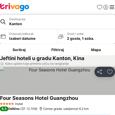
Favoriti
Prijavi
Men
Destinacija
Kanton
Dolazak/odlazak
Gosti i sobe
Izaberi datume
2 gosta, 1 soba.
Sortiraj
Filtriraj
Mapa
Jeftini hoteli u gradu Kanton, Kina
Kako uplate koje primimo utiču na rangiranje
Deli
Do
Four Seasons Hotel Guangzhou
Pogledaj cene
Hotel
5 Zvezdice
9,5
Odlično
12.706
Centar grada: udaljenost 6.2 km