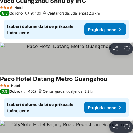
voco Guangzhou Shifu by IHG
Pogledaj cene
Hotel
4 Zvezdice
8,7
Odlično
9.110
Centar grada: udaljenost 2.6 km
Izaberi datume da bi se prikazale
Pogledaj cene
tačne cene
Deli
Do
Paco Hotel Datang Metro Guangzhou
Pogledaj c
Hotel
3 Zvezdice
7,9
Dobro
452
Centar grada: udaljenost 8.2 km
Izaberi datume da bi se prikazale
Pogledaj cene
tačne cene
Deli
Do