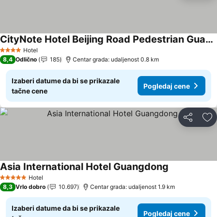
CityNote Hotel Beijing Road Pedestrian Guangzhou
Pogledaj cene
Hotel
4 Zvezdice
8,4
Odlično
185
Centar grada: udaljenost 0.8 km
Izaberi datume da bi se prikazale
Pogledaj cene
tačne cene
Deli
Do
Asia International Hotel Guangdong
Pogledaj cen
Hotel
5 Zvezdice
8,3
Vrlo dobro
10.697
Centar grada: udaljenost 1.9 km
Izaberi datume da bi se prikazale
Pogledaj cene