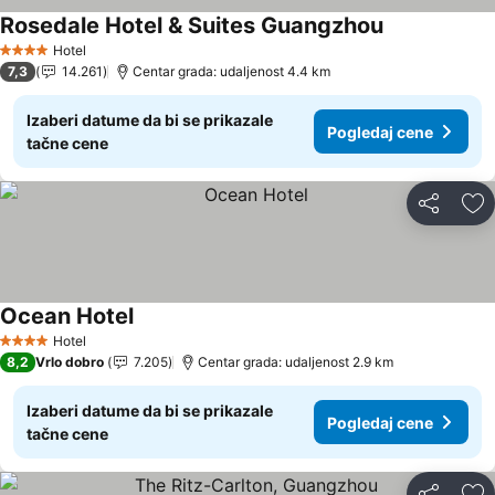
Rosedale Hotel & Suites Guangzhou
Pogledaj cen
Hotel
4 Zvezdice
7,3
14.261
Centar grada: udaljenost 4.4 km
Izaberi datume da bi se prikazale
Pogledaj cene
tačne cene
Deli
Do
Ocean Hotel
Pogledaj cene
Hotel
4 Zvezdice
8,2
Vrlo dobro
7.205
Centar grada: udaljenost 2.9 km
Izaberi datume da bi se prikazale
Pogledaj cene
tačne cene