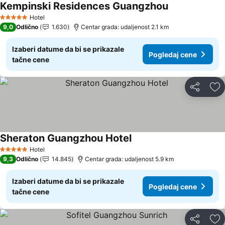
Kempinski Residences Guangzhou
Pogledaj cene
Hotel
5 Zvezdice
9,0
Odlično
1.630
Centar grada: udaljenost 2.1 km
Izaberi datume da bi se prikazale
Pogledaj cene
tačne cene
Deli
Do
Sheraton Guangzhou Hotel
Pogledaj cene
Hotel
5 Zvezdice
9,3
Odlično
14.845
Centar grada: udaljenost 5.9 km
Izaberi datume da bi se prikazale
Pogledaj cene
tačne cene
Deli
Do