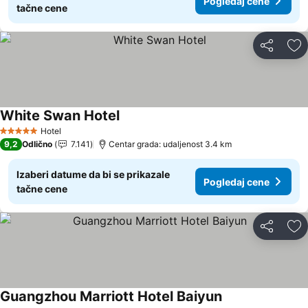
Pogledaj cene
tačne cene
Deli
Do
White Swan Hotel
Pogledaj cene
Hotel
5 Zvezdice
9,2
Odlično
7.141
Centar grada: udaljenost 3.4 km
Izaberi datume da bi se prikazale
Pogledaj cene
tačne cene
Deli
Do
Guangzhou Marriott Hotel Baiyun
Pogledaj cene