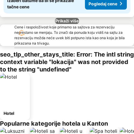
Izaberi datume da bi se prikazale
Pogledaj cene
tačne cene
Prikaži više
Cene i raspoloživost koje primamo sa sajtova za rezervaciju
neprestano se menjaju. To znači da ponuda koju vidiš na sajtu za
rezervaciju možda neće uvek biti potpuno ista kao ona koja je bila
prikazana na trivagu.
seo_tlp_other_stays_title: Error: The intl string
context variable "lokacija" was not provided
to the string "undefined"
Hotel
Popularne kategorije hotela u Kanton