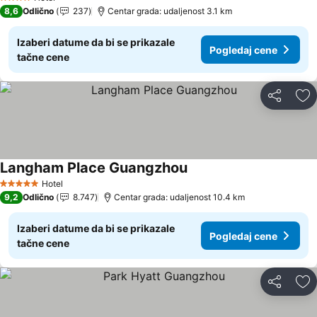
4 Zvezdice
8,6
Odlično
237
Centar grada: udaljenost 3.1 km
Izaberi datume da bi se prikazale
Pogledaj cene
tačne cene
Deli
Do
Langham Place Guangzhou
Pogledaj cene
Hotel
5 Zvezdice
9,2
Odlično
8.747
Centar grada: udaljenost 10.4 km
Izaberi datume da bi se prikazale
Pogledaj cene
tačne cene
Deli
Do