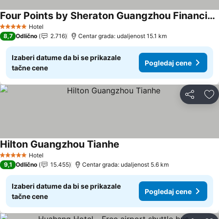
Four Points by Sheraton Guangzhou Financial City, Tianhe
Pogledaj cene
Hotel
5 Zvezdice
8,7
Odlično
2.716
Centar grada: udaljenost 15.1 km
Izaberi datume da bi se prikazale
Pogledaj cene
tačne cene
Deli
Do
Hilton Guangzhou Tianhe
Pogledaj cene
Hotel
5 Zvezdice
9,1
Odlično
15.455
Centar grada: udaljenost 5.6 km
Izaberi datume da bi se prikazale
Pogledaj cene
tačne cene