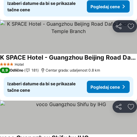
Izaberi datume da bi se prikazale
Pogledaj cene
tačne cene
Deli
Do
K SPACE Hotel - Guangzhou Beijing Road Dafo Ancient Temple Branch
Pogledaj cene
Hotel
4 Zvezdice
8,9
Odlično
181
Centar grada: udaljenost 0.8 km
Izaberi datume da bi se prikazale
Pogledaj cene
tačne cene
Deli
Do