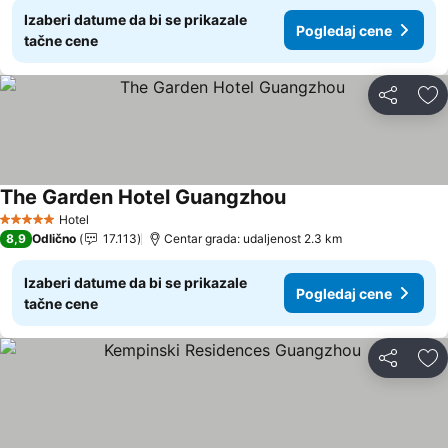
Izaberi datume da bi se prikazale
Pogledaj cene
tačne cene
Deli
Do
The Garden Hotel Guangzhou
Pogledaj cene
Hotel
5 Zvezdice
8,9
Odlično
17.113
Centar grada: udaljenost 2.3 km
Izaberi datume da bi se prikazale
Pogledaj cene
tačne cene
Deli
Do