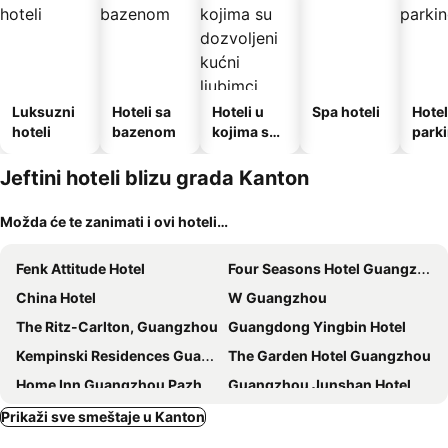
Luksuzni
Hoteli sa
Hoteli u
Spa hoteli
Hotel
hoteli
bazenom
kojima su
park
dozvoljeni
kućni
Jeftini hoteli blizu grada Kanton
ljubimci
Možda će te zanimati i ovi hoteli…
Fenk Attitude Hotel
Four Seasons Hotel Guangzhou
China Hotel
W Guangzhou
The Ritz-Carlton, Guangzhou
Guangdong Yingbin Hotel
Kempinski Residences Guangzhou
The Garden Hotel Guangzhou
Home Inn Guangzhou Pazhou Exhibition Center
Guangzhou Junshan Hotel - Shuttle bus for Canton Fair
Shangri-La Guangzhou
Mandarin Oriental, Guangzhou
Prikaži sve smeštaje u Kanton
Hilton Guangzhou Science City
Guangdong Baiyun City Hotel