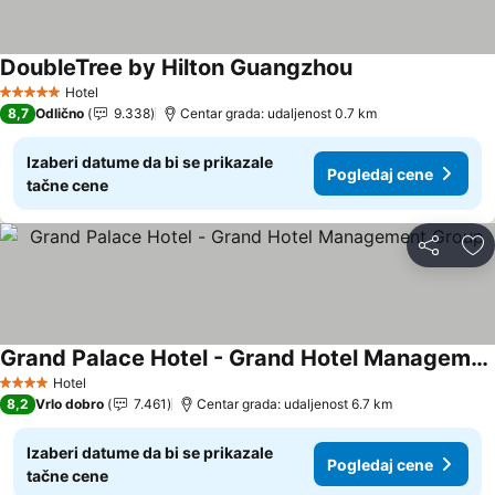
DoubleTree by Hilton Guangzhou
Pogledaj cene
Hotel
5 Zvezdice
8,7
Odlično
9.338
Centar grada: udaljenost 0.7 km
Izaberi datume da bi se prikazale
Pogledaj cene
tačne cene
Deli
Do
Grand Palace Hotel - Grand Hotel Management Group
Pogledaj cene
Hotel
4 Zvezdice
8,2
Vrlo dobro
7.461
Centar grada: udaljenost 6.7 km
Izaberi datume da bi se prikazale
Pogledaj cene
tačne cene