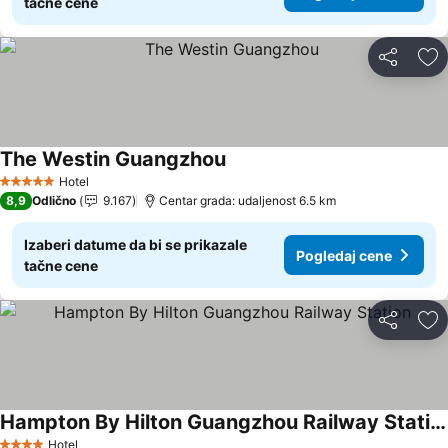
tačne cene
Deli
Do
The Westin Guangzhou
Pogledaj cene
Hotel
5 Zvezdice
8,9
Odlično
9.167
Centar grada: udaljenost 6.5 km
Izaberi datume da bi se prikazale
Pogledaj cene
tačne cene
Deli
Do
Hampton By Hilton Guangzhou Railway Station
Pogledaj cene
Hotel