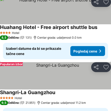
Deli
Do
Huahang Hotel - Free airport shuttle bus
Pogled
Hotel
4 Zvezdice
8,5
Odlično
131
Centar grada: udaljenost 0.0 km
Izaberi datume da bi se prikazale
Pogledaj cene
tačne cene
Popularan izbor
Deli
Do
Shangri-La Guangzhou
Pogledaj cene
Hotel
5 Zvezdice
9,5
Odlično
21.951
Centar grada: udaljenost 11.2 km