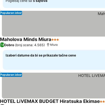
Pogledaj cene sa
5 sajtova
Popularan izbor
Maholova Minds Miura
3 Zvezdice
Dobro
(broj ocena: 4.565)
7,8
Miura
Izaberi datume da bi se prikazale tačne cene
Popularan izbor
HOTEL LiVEMAX BUDGET Hiratsuka Ekimae
2 