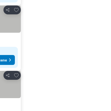
Dodati u favorite
Deli
cene
Dodati u favorite
Deli