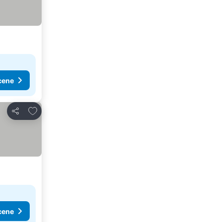
cene
Dodati u favorite
Deli
cene