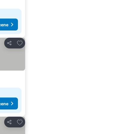
cene
Dodati u favorite
Deli
cene
Dodati u favorite
Deli