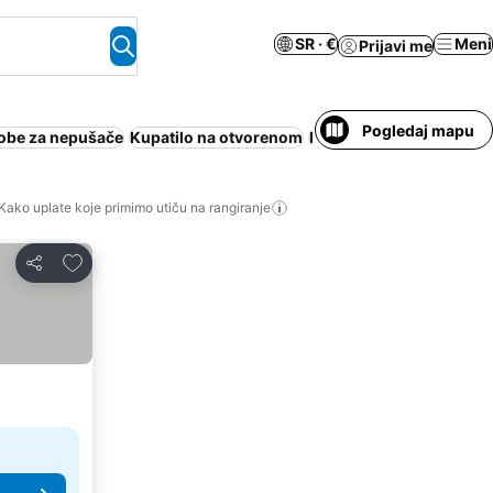
SR · €
Meni
Prijavi me
Pogledaj mapu
obe za nepušače
Kupatilo na otvorenom
Porodice
Rjokan
Wi-Fi
Kako uplate koje primimo utiču na rangiranje
Dodati u favorite
Deli