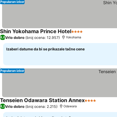
Popularan izbor
Shin Yokohama Prince Hotel
4 Zvezdice
Vrlo dobro
(broj ocena: 12.957)
8,0
Yokohama
Izaberi datume da bi se prikazale tačne cene
Popularan izbor
Tenseien Odawara Station Annex
4 Zvezdice
Vrlo dobro
(broj ocena: 2.215)
8,2
Odawara