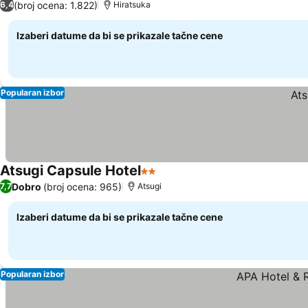
(broj ocena: 1.822)
6,4
Hiratsuka
Izaberi datume da bi se prikazale tačne cene
Popularan izbor
Atsugi Capsule Hotel
2 Zvezdice
Dobro
(broj ocena: 965)
7,7
Atsugi
Izaberi datume da bi se prikazale tačne cene
Popularan izbor