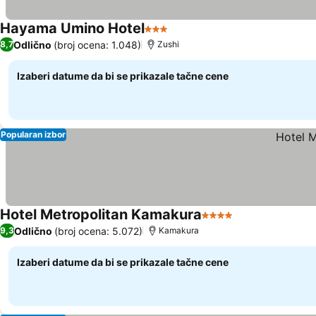
Hayama Umino Hotel
3 Zvezdice
Odlično
(broj ocena: 1.048)
8,7
Zushi
Izaberi datume da bi se prikazale tačne cene
Popularan izbor
Hotel Metropolitan Kamakura
4 Zvezdice
Odlično
(broj ocena: 5.072)
9,3
Kamakura
Izaberi datume da bi se prikazale tačne cene