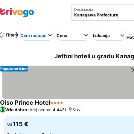
Destinacija
Filteri
Ceni rastuće
Cena
Lokacija
Hot
Jeftini hoteli u gradu Kan
Popularan izbor
Oiso Prince Hotel
4 Zvezdice
Vrlo dobro
(broj ocena: 4.443)
8,1
Oiso
115 €
Od