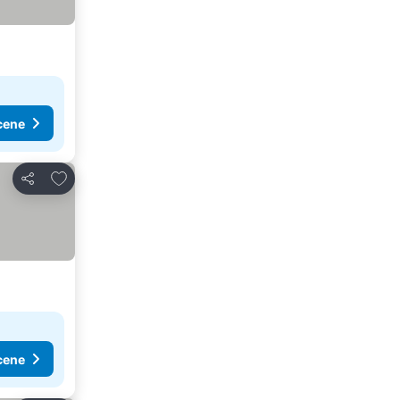
cene
Dodati u favorite
Deli
cene