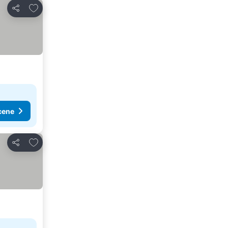
Dodati u favorite
Deli
cene
Dodati u favorite
Deli