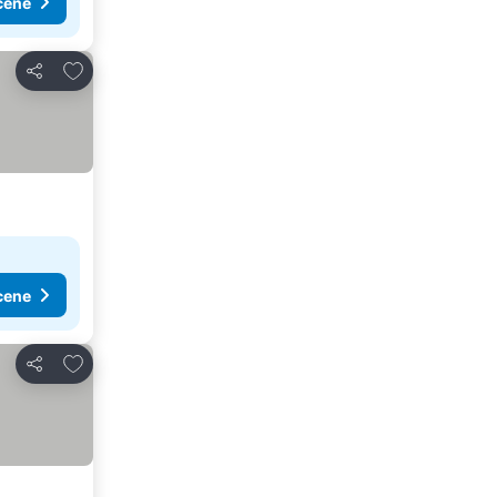
cene
Dodati u favorite
Deli
cene
Dodati u favorite
Deli