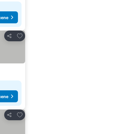
cene
Dodati u favorite
Deli
cene
Dodati u favorite
Deli