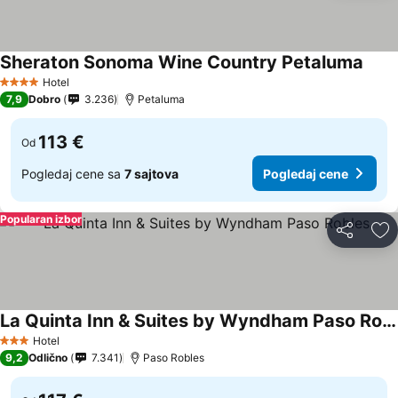
Sheraton Sonoma Wine Country Petaluma
Pogl
Hotel
4 Zvezdice
7,9
Dobro
3.236
Petaluma
113 €
Od
Pogledaj cene sa
7 sajtova
Pogledaj cene
Popularan izbor
Deli
Do
La Quinta Inn & Suites by Wyndham Paso Robles
Pogledaj cene
Hotel
3 Zvezdice
9,2
Odlično
7.341
Paso Robles