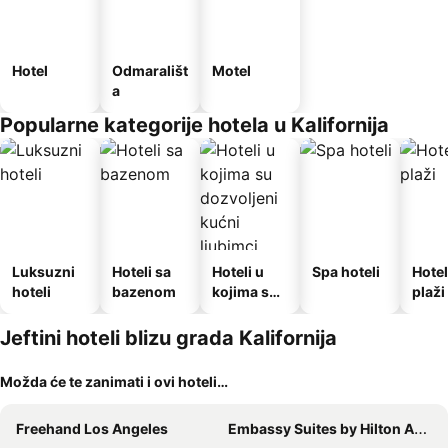
Hotel
Odmarališt
Motel
a
Popularne kategorije hotela u Kalifornija
Luksuzni
Hoteli sa
Hoteli u
Spa hoteli
Hotel
hoteli
bazenom
kojima su
plaži
dozvoljeni
kućni
Jeftini hoteli blizu grada Kalifornija
ljubimci
Možda će te zanimati i ovi hoteli…
Freehand Los Angeles
Embassy Suites by Hilton Anaheim South