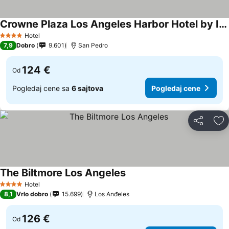
Crowne Plaza Los Angeles Harbor Hotel by IHG
Pogledaj cene
Hotel
4 Zvezdice
7,9
Dobro
9.601
San Pedro
124 €
Od
Pogledaj cene sa
6 sajtova
Pogledaj cene
Deli
Do
The Biltmore Los Angeles
Pogledaj cene
Hotel
4 Zvezdice
8,1
Vrlo dobro
15.699
Los Anđeles
126 €
Od