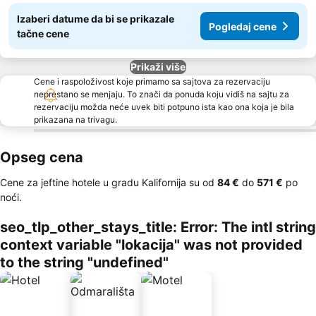
Izaberi datume da bi se prikazale
Pogledaj cene
tačne cene
Prikaži više
Cene i raspoloživost koje primamo sa sajtova za rezervaciju
neprestano se menjaju. To znači da ponuda koju vidiš na sajtu za
rezervaciju možda neće uvek biti potpuno ista kao ona koja je bila
prikazana na trivagu.
Opseg cena
Cene za jeftine hotele u gradu Kalifornija su od
‎84 €
do
‎571 €
po
noći.
seo_tlp_other_stays_title: Error: The intl string
context variable "lokacija" was not provided
to the string "undefined"