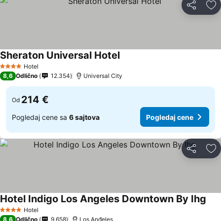
Deli
Do
Sheraton Universal Hotel
Pogledaj cene
Hotel
4 Zvezdice
8,6
Odlično
12.354
Universal City
214 €
Od
Pogledaj cene sa
6 sajtova
Pogledaj cene
Deli
Do
Hotel Indigo Los Angeles Downtown By Ihg
Pog
Hotel
4 Zvezdice
8,6
Odlično
9.658
Los Anđeles