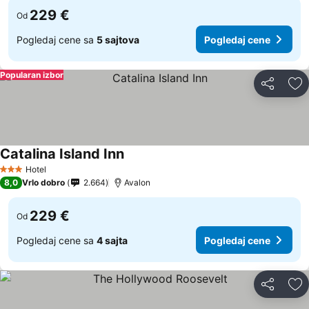
229 €
Od
Pogledaj cene sa
5 sajtova
Pogledaj cene
Popularan izbor
Deli
Do
Catalina Island Inn
Pogledaj cene
Hotel
3 Zvezdice
8,0
Vrlo dobro
2.664
Avalon
229 €
Od
Pogledaj cene sa
4 sajta
Pogledaj cene
Deli
Do