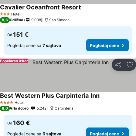
Cavalier Oceanfront Resort
Pogledaj cene
Hotel
3 Zvezdice
8,6
Odlično
9.098
San Simeon
151 €
Od
Pogledaj cene sa
7 sajtova
Pogledaj cene
Popularan izbor
Deli
Do
Best Western Plus Carpinteria Inn
Pogledaj cene
Hotel
4 Zvezdice
8,0
Vrlo dobro
5.242
Carpinteria
160 €
Od
Pogledaj cene sa
6 sajtova
Pogledaj cene