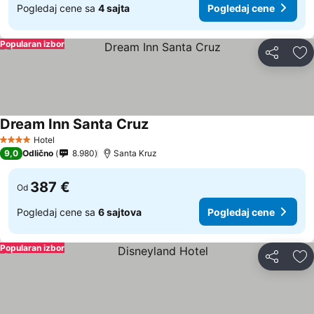
Pogledaj cene sa
4 sajta
Pogledaj cene
Popularan izbor
Deli
Do
Dream Inn Santa Cruz
Pogledaj cene
Hotel
4 Zvezdice
9,0
Odlično
8.980
Santa Kruz
387 €
Od
Pogledaj cene sa
6 sajtova
Pogledaj cene
Popularan izbor
Deli
Do