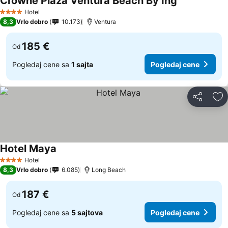
Crowne Plaza Ventura Beach By Ihg
Pogledaj cen
Hotel
4 Zvezdice
8,3
Vrlo dobro
10.173
Ventura
185 €
Od
Pogledaj cene sa
1 sajta
Pogledaj cene
Deli
Do
Hotel Maya
Pogledaj cene
Hotel
4 Zvezdice
8,3
Vrlo dobro
6.085
Long Beach
187 €
Od
Pogledaj cene sa
5 sajtova
Pogledaj cene