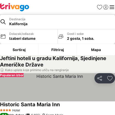
Favoriti
Prijavi
Men
Destinacija
Kalifornija
Dolazak/odlazak
Gosti i sobe
Izaberi datume
2 gosta, 1 soba.
Sortiraj
Filtriraj
Mapa
Jeftini hoteli u gradu Kalifornija, Sjedinjene
Američke Države
Kako uplate koje primimo utiču na rangiranje
Popularan izbor
Deli
Do
Historic Santa Maria Inn
Pogledaj cene
Hotel
4 Zvezdice