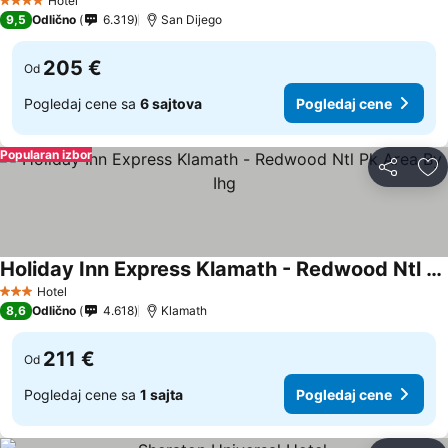
Hotel
4 Zvezdice
9,5
Odlično
6.319
San Dijego
205 €
Od
Pogledaj cene sa
6 sajtova
Pogledaj cene
Popularan izbor
Deli
Do
Holiday Inn Express Klamath - Redwood Ntl Pk Area By Ihg
Pogledaj cene
Hotel
3 Zvezdice
8,6
Odlično
4.618
Klamath
211 €
Od
Pogledaj cene sa
1 sajta
Pogledaj cene