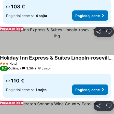
108 €
Od
Pogledaj cene sa
4 sajta
Pogledaj cene
Popularan izbor
Deli
Do
Holiday Inn Express & Suites Lincoln-roseville Area By Ihg
Pogledaj cene
Hotel
3 Zvezdice
8,7
Odlično
3.364
Lincoln
110 €
Od
Pogledaj cene sa
1 sajta
Pogledaj cene
Popularan izbor
Deli
Do