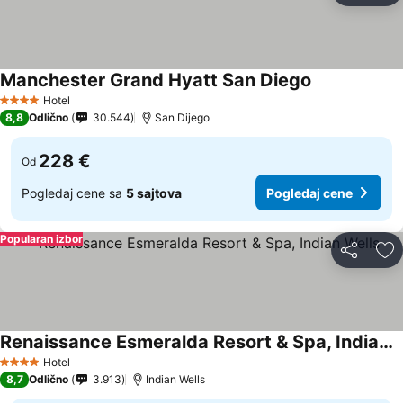
Manchester Grand Hyatt San Diego
Pogledaj cen
Hotel
4 Zvezdice
8,8
Odlično
30.544
San Dijego
228 €
Od
Pogledaj cene sa
5 sajtova
Pogledaj cene
Popularan izbor
Deli
Do
Renaissance Esmeralda Resort & Spa, Indian Wells
Pogledaj cene
Hotel
4 Zvezdice
8,7
Odlično
3.913
Indian Wells