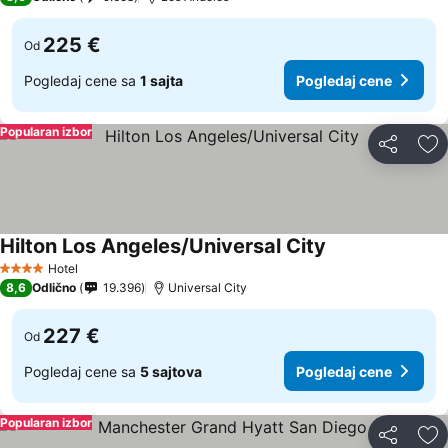
225 €
Od
Pogledaj cene sa
1 sajta
Pogledaj cene
Popularan izbor
Deli
Do
Hilton Los Angeles/Universal City
Pogledaj cene
Hotel
4 Zvezdice
8,6
Odlično
19.396
Universal City
227 €
Od
Pogledaj cene sa
5 sajtova
Pogledaj cene
Popularan izbor
Deli
Do