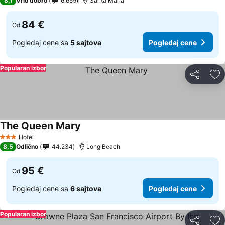
8,1
Vrlo dobro
6.655
Santa Maria
84 €
Od
Pogledaj cene sa
5 sajtova
Pogledaj cene
Popularan izbor
Deli
Do
The Queen Mary
Pogledaj cene
Hotel
3 Zvezdice
8,5
Odlično
44.234
Long Beach
95 €
Od
Pogledaj cene sa
6 sajtova
Pogledaj cene
Popularan izbor