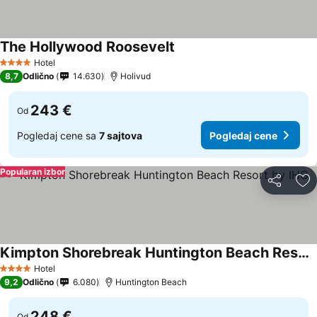
The Hollywood Roosevelt
Pogledaj cene
Hotel
4 Zvezdice
8,7
Odlično
14.630
Holivud
243 €
Od
Pogledaj cene sa
7 sajtova
Pogledaj cene
Popularan izbor
Deli
Do
Kimpton Shorebreak Huntington Beach Resort by IHG
Pogledaj cene
Hotel
4 Zvezdice
9,2
Odlično
6.080
Huntington Beach
248 €
Od