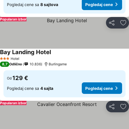
Pogledaj cene sa
8 sajtova
Pogledaj cene
Popularan izbor
Deli
Do
Bay Landing Hotel
Pogledaj cene
Hotel
3 Zvezdice
8,7
Odlično
10.836
Burlingame
129 €
Od
Pogledaj cene sa
4 sajta
Pogledaj cene
Popularan izbor
Deli
Do