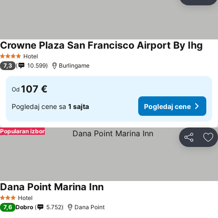
Deli
Do
Crowne Plaza San Francisco Airport By Ihg
Pog
Hotel
4 Zvezdice
7,3
10.599
Burlingame
107 €
Od
Pogledaj cene sa
1 sajta
Pogledaj cene
Popularan izbor
Deli
Do
Dana Point Marina Inn
Pogledaj cene
Hotel
3 Zvezdice
7,6
Dobro
5.752
Dana Point