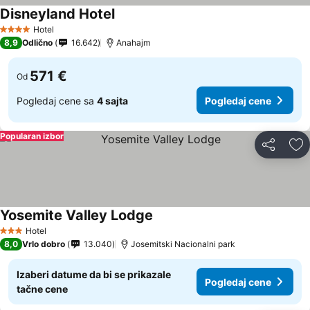
Disneyland Hotel
Pogledaj cene
Hotel
4 Zvezdice
8,9
Odlično
16.642
Anahajm
571 €
Od
Pogledaj cene sa
4 sajta
Pogledaj cene
Popularan izbor
Deli
Do
Yosemite Valley Lodge
Pogledaj cene
Hotel
3 Zvezdice
8,0
Vrlo dobro
13.040
Josemitski Nacionalni park
Izaberi datume da bi se prikazale
Pogledaj cene
tačne cene