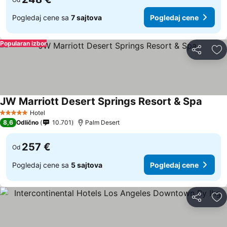
Pogledaj cene sa
7 sajtova
Pogledaj cene
Popularan izbor
Deli
Do
JW Marriott Desert Springs Resort & Spa
Pogled
Hotel
5 Zvezdice
8,6
Odlično
10.701
Palm Desert
257 €
Od
Pogledaj cene sa
5 sajtova
Pogledaj cene
Deli
Do