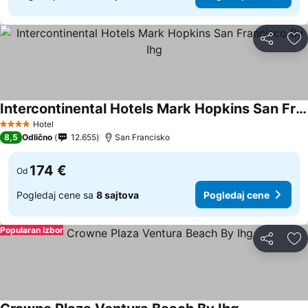
Deli
Do
Intercontinental Hotels Mark Hopkins San Francisco By Ihg
Pogledaj cene
Hotel
4 Zvezdice
8,5
Odlično
12.655
San Francisko
174 €
Od
Pogledaj cene sa
8 sajtova
Pogledaj cene
Popularan izbor
Deli
Do