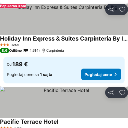
Popularan izbor
Deli
Do
Holiday Inn Express & Suites Carpinteria By Ihg
Pogledaj cene
Hotel
3 Zvezdice
8,6
Odlično
4.614
Carpinteria
189 €
Od
Pogledaj cene sa
1 sajta
Pogledaj cene
Deli
Do
Pacific Terrace Hotel
Pogledaj cene