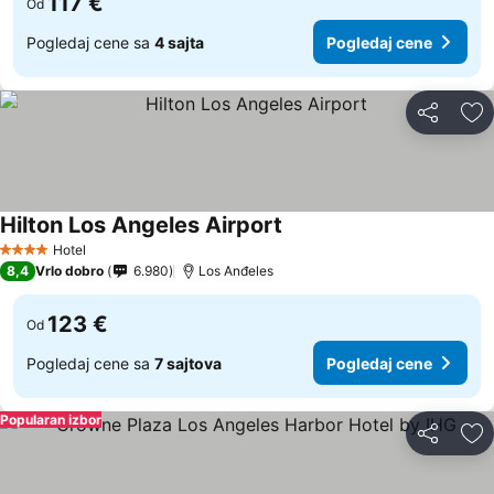
117 €
Od
Pogledaj cene sa
4 sajta
Pogledaj cene
Deli
Do
Hilton Los Angeles Airport
Pogledaj cene
Hotel
4 Zvezdice
8,4
Vrlo dobro
6.980
Los Anđeles
123 €
Od
Pogledaj cene sa
7 sajtova
Pogledaj cene
Popularan izbor
Deli
Do