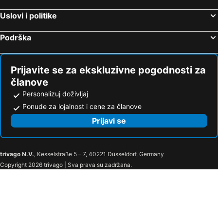
Motel 6 Bishop, CA
Executive Inn & Suites
Uslovi i politike
San Remo Hotel
Hotel Mariposa
Podrška
Holiday Inn Express & Suites Eureka By Ihg
The Westin Carlsbad Resort & Spa
Club Quarters Hotel Embarcadero, San Francisco
Hotel Best Western Plus Wasco Inn & Suites
Prijavite se za ekskluzivne pogodnosti za
članove
Personalizuj doživljaj
Ponude za lojalnost i cene za članove
Prijavi se
trivago N.V.
, Kesselstraße 5 – 7, 40221 Düsseldorf, Germany
Copyright 2026 trivago | Sva prava su zadržana.