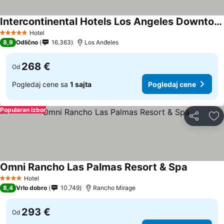
Intercontinental Hotels Los Angeles Downtown By Ihg
Pogledaj cene
Hotel
5 Zvezdice
8,9
Odlično
16.363
Los Anđeles
268 €
Od
Pogledaj cene sa
1 sajta
Pogledaj cene
Popularan izbor
Deli
Do
Omni Rancho Las Palmas Resort & Spa
Pogledaj
Hotel
4 Zvezdice
8,4
Vrlo dobro
10.749
Rancho Mirage
293 €
Od