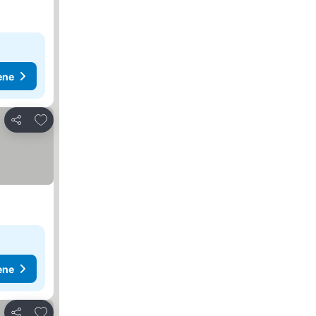
ene
Dodati u favorite
Deli
ene
Dodati u favorite