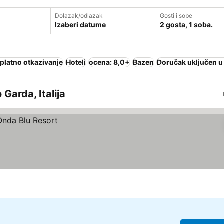
Dolazak/odlazak
Gosti i sobe
Izaberi datume
2 gosta, 1 soba.
platno otkazivanje
Hoteli
ocena: 8,0+
Bazen
Doručak uključen u
 Garda, Italija