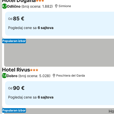
Hotel Dogana
3 Zvezdice
Odlično
(broj ocena: 1.882)
8,7
Sirmione
85 €
Od
Pogledaj cene sa
6 sajtova
Popularan izbor
Hotel Rivus
3 Zvezdice
Dobro
(broj ocena: 5.028)
7,6
Peschiera del Garda
90 €
Od
Pogledaj cene sa
6 sajtova
Popularan izbor