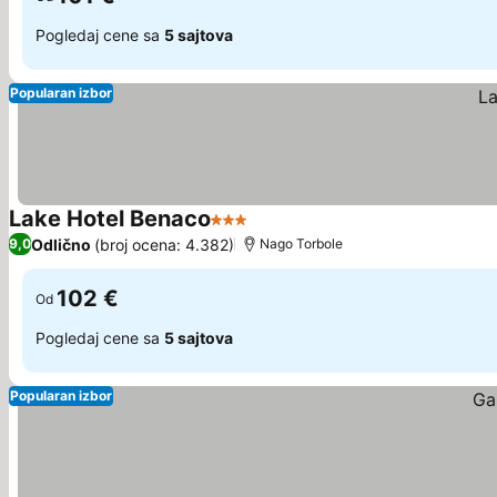
Pogledaj cene sa
5 sajtova
Popularan izbor
Lake Hotel Benaco
3 Zvezdice
Odlično
(broj ocena: 4.382)
9,0
Nago Torbole
102 €
Od
Pogledaj cene sa
5 sajtova
Popularan izbor