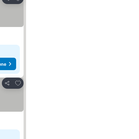
Deli
ene
Dodati u favorite
Deli