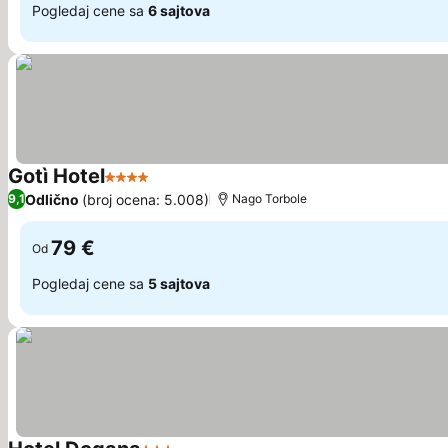
Pogledaj cene sa
6 sajtova
Gotì Hotel
4 Zvezdice
Odlično
(broj ocena: 5.008)
9,1
Nago Torbole
79 €
Od
Pogledaj cene sa
5 sajtova