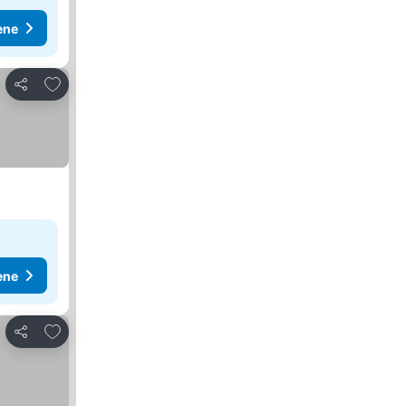
ene
Dodati u favorite
Deli
ene
Dodati u favorite
Deli