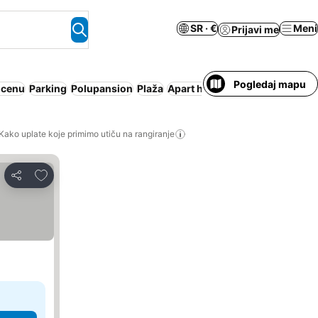
SR · €
Meni
Prijavi me
Pogledaj mapu
 cenu
Parking
Polupansion
Plaža
Apart hotel
Dozvoljeni kućni l
Kako uplate koje primimo utiču na rangiranje
Dodati u favorite
Deli