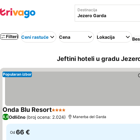
Destinacija
Filteri
Ceni rastuće
Cena
Lokacija
Bes
Jeftini hoteli u gradu Jezero
Popularan izbor
Onda Blu Resort
4 Zvezdice
Odlično
(broj ocena: 2.024)
8,6
Manerba del Garda
66 €
Od