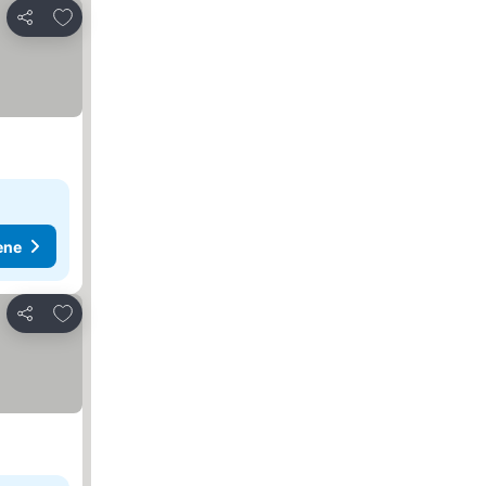
Dodati u favorite
Deli
ene
Dodati u favorite
Deli