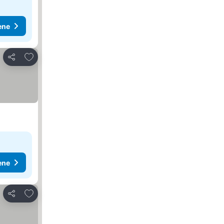
ene
Dodati u favorite
Deli
ene
Dodati u favorite
Deli