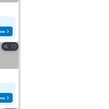
ene
Dodati u favorite
Deli
ene