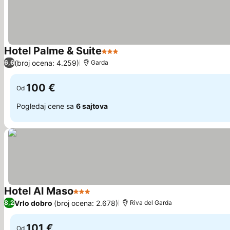
Hotel Palme & Suite
3 Zvezdice
(broj ocena: 4.259)
6,6
Garda
100 €
Od
Pogledaj cene sa
6 sajtova
Hotel Al Maso
3 Zvezdice
Vrlo dobro
(broj ocena: 2.678)
8,2
Riva del Garda
101 €
Od