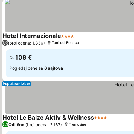
Hotel Internazionale
4 Zvezdice
(broj ocena: 1.836)
7,0
Torri del Benaco
108 €
Od
Pogledaj cene sa
6 sajtova
Popularan izbor
Hotel Le Balze Aktiv & Wellness
4 Zvezdice
Odlično
(broj ocena: 2.167)
8,5
Tremosine