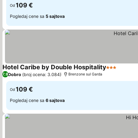
109 €
Od
Pogledaj cene sa
5 sajtova
Hotel Caribe by Double Hospitality
3 Zvezdice
Dobro
(broj ocena: 3.084)
7,9
Brenzone sul Garda
109 €
Od
Pogledaj cene sa
6 sajtova