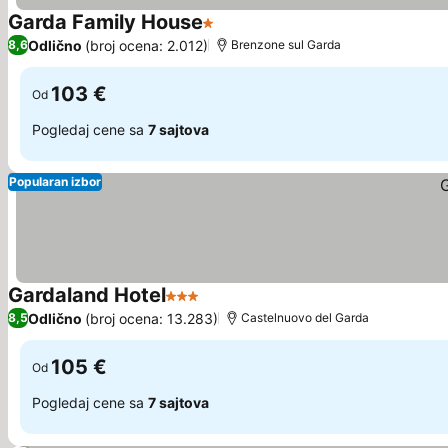
Garda Family House
1 Zvezdice
Odlično
(broj ocena: 2.012)
8,6
Brenzone sul Garda
103 €
Od
Pogledaj cene sa
7 sajtova
Popularan izbor
Gardaland Hotel
3 Zvezdice
Odlično
(broj ocena: 13.283)
8,5
Castelnuovo del Garda
105 €
Od
Pogledaj cene sa
7 sajtova