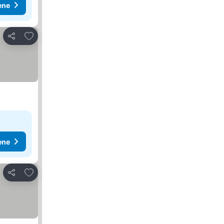
ene
Dodati u favorite
Deli
ene
Dodati u favorite
Deli