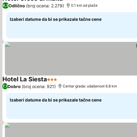
4 Zvezdice
Odlično
(broj ocena: 2.279)
9,3
0.1 km od plaže
Izaberi datume da bi se prikazale tačne cene
Hotel La Siesta
3 Zvezdice
Dobro
(broj ocena: 921)
7,7
Centar grada: udaljenost 6.8 km
Izaberi datume da bi se prikazale tačne cene