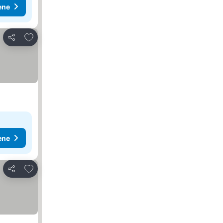
ene
Dodati u favorite
Deli
ene
Dodati u favorite
Deli