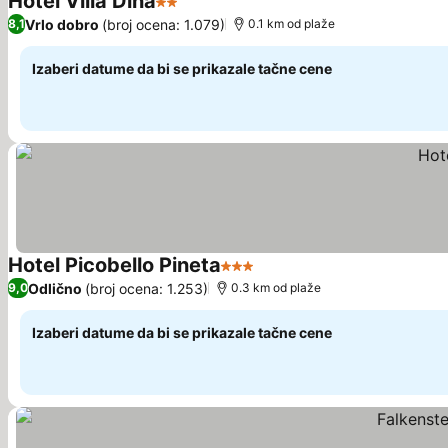
Hotel Villa Dina
2 Zvezdice
Vrlo dobro
(broj ocena: 1.079)
8,1
0.1 km od plaže
Izaberi datume da bi se prikazale tačne cene
Hotel Picobello Pineta
3 Zvezdice
Odlično
(broj ocena: 1.253)
9,0
0.3 km od plaže
Izaberi datume da bi se prikazale tačne cene