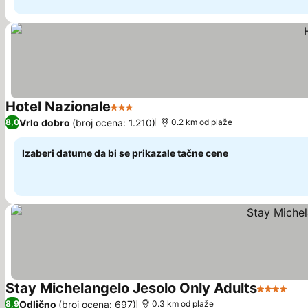
Hotel Nazionale
3 Zvezdice
Vrlo dobro
(broj ocena: 1.210)
8,0
0.2 km od plaže
Izaberi datume da bi se prikazale tačne cene
Stay Michelangelo Jesolo Only Adults
4 Zvezdi
Odlično
(broj ocena: 697)
8,9
0.3 km od plaže