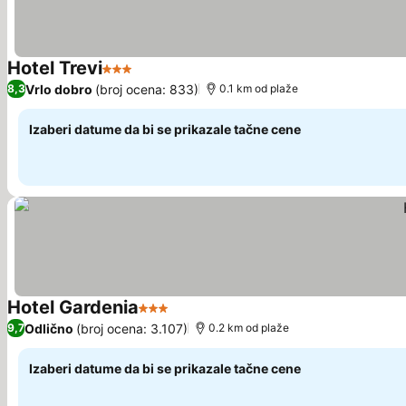
Hotel Trevi
3 Zvezdice
Vrlo dobro
(broj ocena: 833)
8,3
0.1 km od plaže
Izaberi datume da bi se prikazale tačne cene
Hotel Gardenia
3 Zvezdice
Odlično
(broj ocena: 3.107)
9,7
0.2 km od plaže
Izaberi datume da bi se prikazale tačne cene