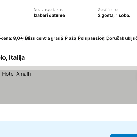
Dolazak/odlazak
Gosti i sobe
Izaberi datume
2 gosta, 1 soba.
ocena: 8,0+
Blizu centra grada
Plaža
Polupansion
Doručak uklju
o, Italija