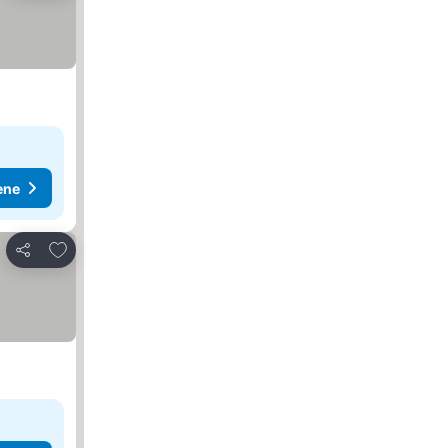
ene
Dodati u favorite
Deli