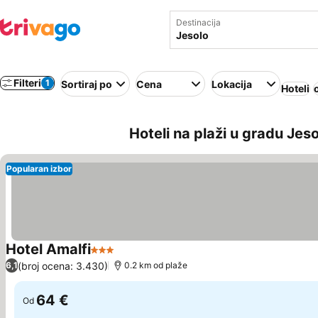
Destinacija
Filteri
1
Sortiraj po
Cena
Lokacija
Hoteli
Hoteli na plaži u gradu Jesol
Popularan izbor
Hotel Amalfi
3 Zvezdice
(broj ocena: 3.430)
6,1
0.2 km od plaže
64 €
Od