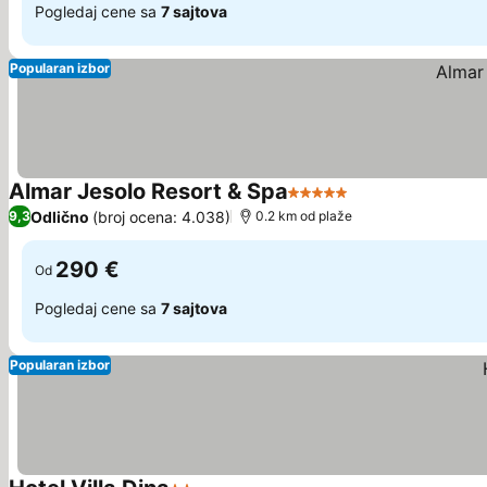
Pogledaj cene sa
7 sajtova
Popularan izbor
Almar Jesolo Resort & Spa
5 Zvezdice
Odlično
(broj ocena: 4.038)
9,3
0.2 km od plaže
290 €
Od
Pogledaj cene sa
7 sajtova
Popularan izbor