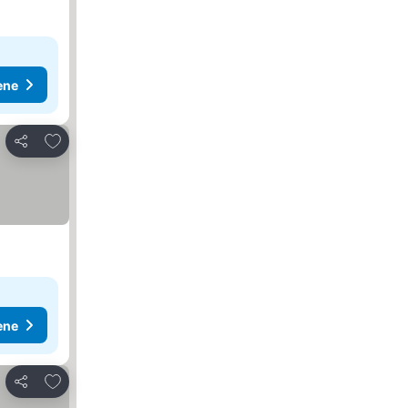
ene
Dodati u favorite
Deli
ene
Dodati u favorite
Deli