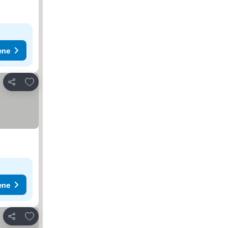
ene
Dodati u favorite
Deli
ene
Dodati u favorite
Deli