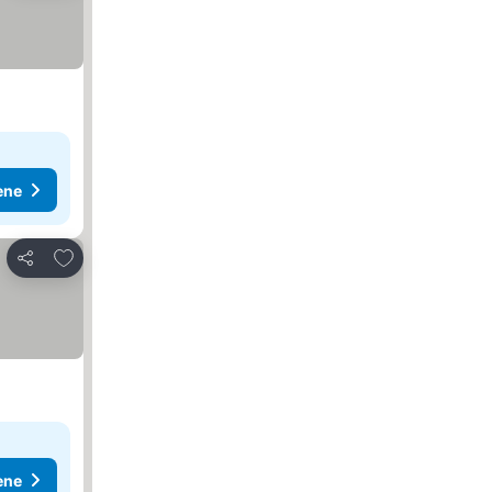
ene
Dodati u favorite
Deli
ene