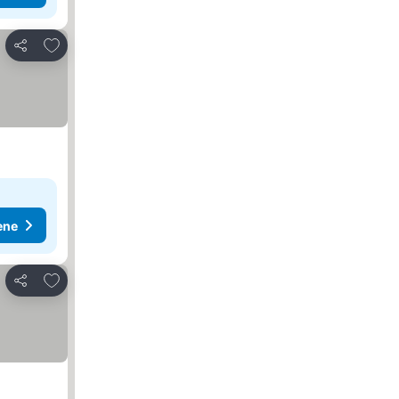
Dodati u favorite
Deli
ene
Dodati u favorite
Deli