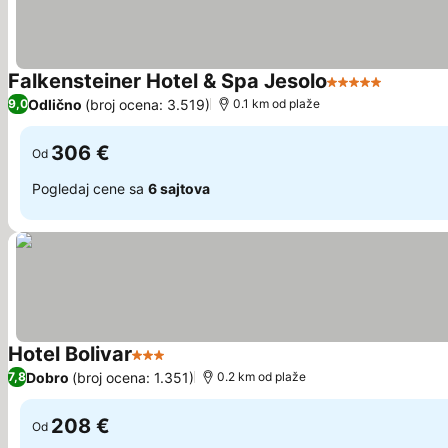
Falkensteiner Hotel & Spa Jesolo
5 Zvezdice
Odlično
(broj ocena: 3.519)
9,0
0.1 km od plaže
306 €
Od
Pogledaj cene sa
6 sajtova
Hotel Bolivar
3 Zvezdice
Dobro
(broj ocena: 1.351)
7,8
0.2 km od plaže
208 €
Od