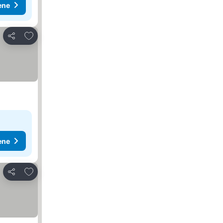
ene
Dodati u favorite
Deli
ene
Dodati u favorite
Deli