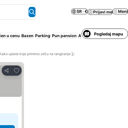
SR · €
Meni
Prijavi me
Pogledaj mapu
čen u cenu
Bazen
Parking
Pun pansion
Apart hotel
Dozvoljeni ku
Kako uplate koje primimo utiču na rangiranje
Dodati u favorite
Deli