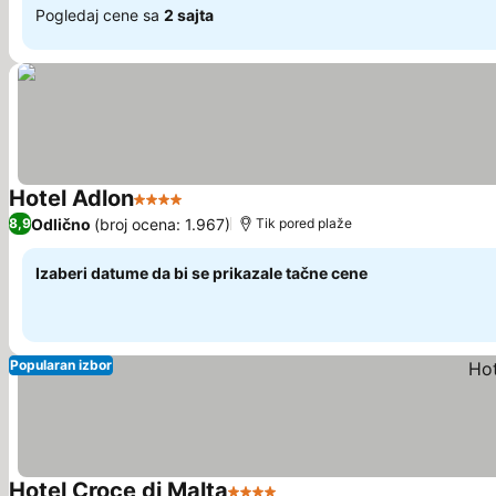
Pogledaj cene sa
2 sajta
Hotel Adlon
4 Zvezdice
Odlično
(broj ocena: 1.967)
8,9
Tik pored plaže
Izaberi datume da bi se prikazale tačne cene
Popularan izbor
Hotel Croce di Malta