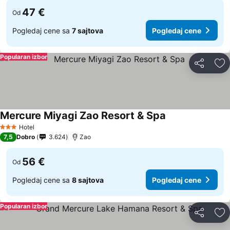
47 €
Od
Pogledaj cene sa
7 sajtova
Pogledaj cene
Popularan izbor
Deli
Do
Mercure Miyagi Zao Resort & Spa
Hotel
3 Zvezdice
7,5
Dobro
3.624
Zao
56 €
Od
Pogledaj cene sa
8 sajtova
Pogledaj cene
Popularan izbor
Deli
Do