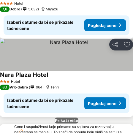
Hotel
4 Zvezdice
7,8
Dobro
5.632
Miyazu
Izaberi datume da bi se prikazale
Pogledaj cene
tačne cene
Deli
Do
Nara Plaza Hotel
Hotel
3 Zvezdice
8,1
Vrlo dobro
964
Tenri
Izaberi datume da bi se prikazale
Pogledaj cene
tačne cene
Prikaži više
Cene i raspoloživost koje primamo sa sajtova za rezervaciju
neprestano se menjaju. To znači da ponuda koju vidiš na sajtu za