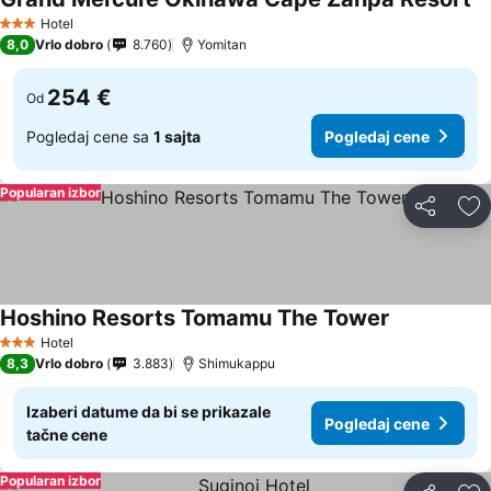
Hotel
3 Zvezdice
8,0
Vrlo dobro
8.760
Yomitan
254 €
Od
Pogledaj cene sa
1 sajta
Pogledaj cene
Popularan izbor
Deli
Do
Hoshino Resorts Tomamu The Tower
Hotel
3 Zvezdice
8,3
Vrlo dobro
3.883
Shimukappu
Izaberi datume da bi se prikazale
Pogledaj cene
tačne cene
Popularan izbor