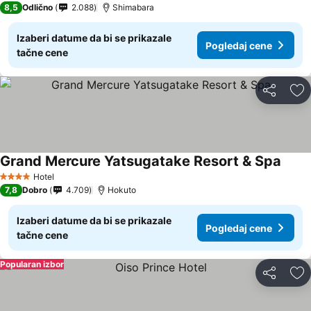
8,5
Odlično
2.088
Shimabara
Izaberi datume da bi se prikazale
Pogledaj cene
tačne cene
Deli
Do
Grand Mercure Yatsugatake Resort & Spa
Hotel
4 Zvezdice
7,8
Dobro
4.709
Hokuto
Izaberi datume da bi se prikazale
Pogledaj cene
tačne cene
Popularan izbor
Deli
Do