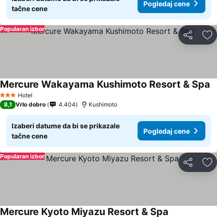
Pogledaj cene
tačne cene
Popularan izbor
Deli
Do
Mercure Wakayama Kushimoto Resort & Spa
Hotel
3 Zvezdice
8,1
Vrlo dobro
4.404
Kushimoto
Izaberi datume da bi se prikazale
Pogledaj cene
tačne cene
Popularan izbor
Deli
Do
Mercure Kyoto Miyazu Resort & Spa