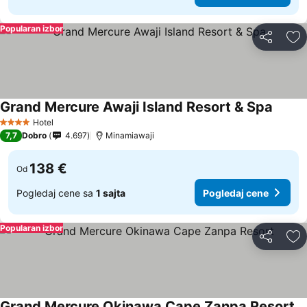
Popularan izbor
Deli
Do
Grand Mercure Awaji Island Resort & Spa
Hotel
4 Zvezdice
7,7
Dobro
4.697
Minamiawaji
138 €
Od
Pogledaj cene sa
1 sajta
Pogledaj cene
Popularan izbor
Deli
Do
Grand Mercure Okinawa Cape Zanpa Resort