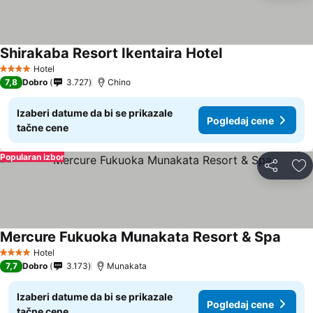
Shirakaba Resort Ikentaira Hotel
Hotel
4 Zvezdice
7,8
Dobro
3.727
Chino
Izaberi datume da bi se prikazale
Pogledaj cene
tačne cene
Popularan izbor
Deli
Do
Mercure Fukuoka Munakata Resort & Spa
Hotel
4 Zvezdice
7,7
Dobro
3.173
Munakata
Izaberi datume da bi se prikazale
Pogledaj cene
tačne cene