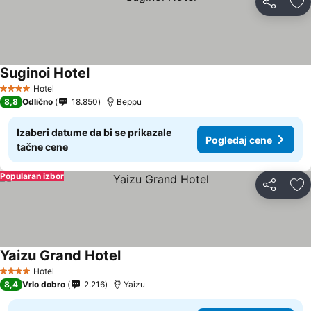
Deli
Do
Suginoi Hotel
Hotel
4 Zvezdice
8,8
Odlično
18.850
Beppu
Izaberi datume da bi se prikazale
Pogledaj cene
tačne cene
Popularan izbor
Deli
Do
Yaizu Grand Hotel
Hotel
4 Zvezdice
8,4
Vrlo dobro
2.216
Yaizu