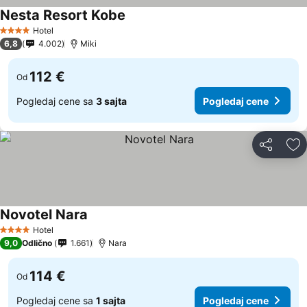
Nesta Resort Kobe
Hotel
4 Zvezdice
6,8
4.002
Miki
112 €
Od
Pogledaj cene sa
3 sajta
Pogledaj cene
Deli
Do
Novotel Nara
Hotel
4 Zvezdice
9,0
Odlično
1.661
Nara
114 €
Od
Pogledaj cene sa
1 sajta
Pogledaj cene