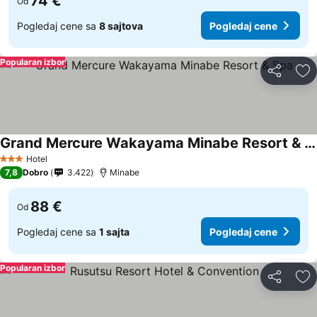
74 €
Od
Pogledaj cene sa
8 sajtova
Pogledaj cene
Popularan izbor
Deli
Do
Grand Mercure Wakayama Minabe Resort & Spa
Hotel
3 Zvezdice
7,8
Dobro
3.422
Minabe
88 €
Od
Pogledaj cene sa
1 sajta
Pogledaj cene
Popularan izbor
Deli
Do