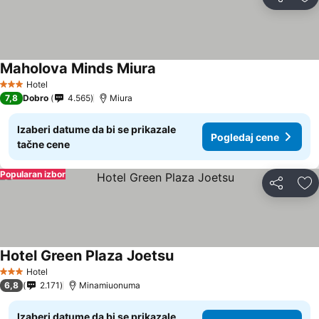
Deli
Do
Maholova Minds Miura
Hotel
3 Zvezdice
7,8
Dobro
4.565
Miura
Izaberi datume da bi se prikazale
Pogledaj cene
tačne cene
Popularan izbor
Deli
Do
Hotel Green Plaza Joetsu
Hotel
3 Zvezdice
6,8
2.171
Minamiuonuma
Izaberi datume da bi se prikazale