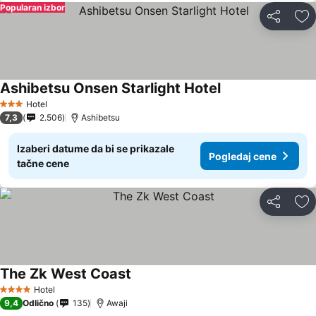
Popularan izbor
Deli
Do
Ashibetsu Onsen Starlight Hotel
Hotel
3 Zvezdice
7,3
2.506
Ashibetsu
Izaberi datume da bi se prikazale
Pogledaj cene
tačne cene
Deli
Do
The Zk West Coast
Hotel
4 Zvezdice
9,4
Odlično
135
Awaji