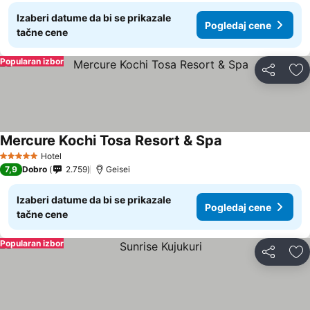
Izaberi datume da bi se prikazale
Pogledaj cene
tačne cene
Popularan izbor
Deli
Do
Mercure Kochi Tosa Resort & Spa
Hotel
5 Zvezdice
7,9
Dobro
2.759
Geisei
Izaberi datume da bi se prikazale
Pogledaj cene
tačne cene
Popularan izbor
Deli
Do