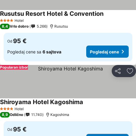
Rusutsu Resort Hotel & Convention
Hotel
4 Zvezdice
8,4
Vrlo dobro
5.266
Rusutsu
95 €
Od
Pogledaj cene sa
6 sajtova
Pogledaj cene
Popularan izbor
Deli
Do
Shiroyama Hotel Kagoshima
Hotel
4 Zvezdice
8,9
Odlično
11.740
Kagoshima
95 €
Od