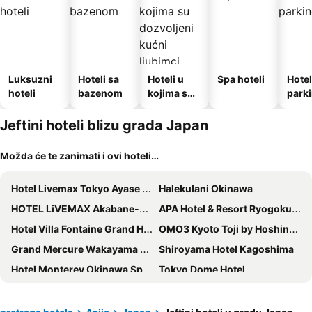
Luksuzni
Hoteli sa
Hoteli u
Spa hoteli
Hotel
hoteli
bazenom
kojima su
park
dozvoljeni
kućni
Jeftini hoteli blizu grada Japan
ljubimci
Možda će te zanimati i ovi hoteli…
Hotel Livemax Tokyo Ayase Ekimae
Halekulani Okinawa
HOTEL LiVEMAX Akabane-Ekimae
APA Hotel & Resort Ryogoku Ekimae Tower
Hotel Villa Fontaine Grand Haneda Airport
OMO3 Kyoto Toji by Hoshino Resorts
Grand Mercure Wakayama Minabe Resort & Spa
Shiroyama Hotel Kagoshima
Hotel Monterey Okinawa Spa & Resort
Tokyo Dome Hotel
Shinagawa Prince Hotel
Kyoto Arashiyama Onsen Kadensho
Business Hotel La Firenze
HOTEL LiVEMAX PREMIUM Umeda EAST