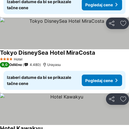
Izaberi datume da bi se prikazale
Pogledaj cene
tačne cene
Deli
Do
Tokyo DisneySea Hotel MiraCosta
Hotel
4 Zvezdice
9,0
Odlično
4.480
Urayasu
Izaberi datume da bi se prikazale
Pogledaj cene
tačne cene
Deli
Do
Hotel Kawakyu