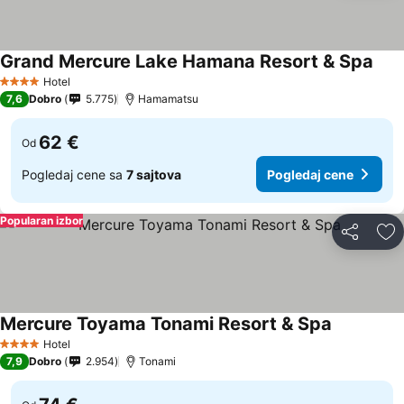
Grand Mercure Lake Hamana Resort & Spa
Hotel
4 Zvezdice
7,6
Dobro
5.775
Hamamatsu
62 €
Od
Pogledaj cene sa
7 sajtova
Pogledaj cene
Popularan izbor
Deli
Do
Mercure Toyama Tonami Resort & Spa
Hotel
4 Zvezdice
7,9
Dobro
2.954
Tonami