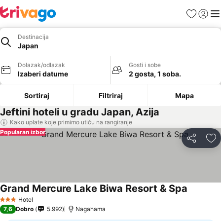
Favoriti
Prijavi
Men
Destinacija
Japan
Dolazak/odlazak
Gosti i sobe
Izaberi datume
2 gosta, 1 soba.
Sortiraj
Filtriraj
Mapa
Jeftini hoteli u gradu Japan, Azija
Kako uplate koje primimo utiču na rangiranje
Popularan izbor
Deli
Do
Grand Mercure Lake Biwa Resort & Spa
Hotel
3 Zvezdice
7,6
Dobro
5.992
Nagahama