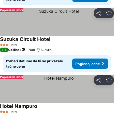
Popularan izbor
Deli
Do
Suzuka Circuit Hotel
Hotel
3 Zvezdice
8,6
Odlično
1.708
Suzuka
Izaberi datume da bi se prikazale
Pogledaj cene
tačne cene
Popularan izbor
Deli
Do
Hotel Nampuro
Hotel
3 Zvezdice