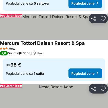
Pogledaj cene sa
5 sajtova
Pogledaj cene
Popularan izbor
Deli
Do
Mercure Tottori Daisen Resort & Spa
Hotel
3 Zvezdice
7,6
Dobro
3.163
Hoki
98 €
Od
Pogledaj cene sa
1 sajta
Pogledaj cene
Popularan izbor
Deli
Do