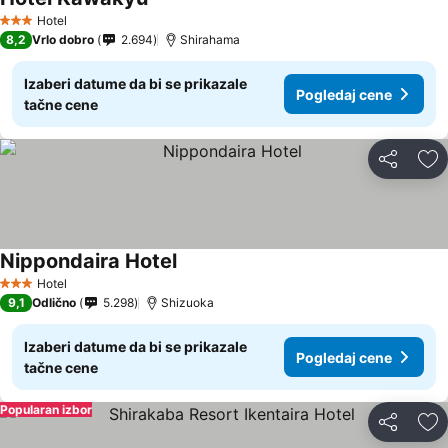
Hotel
3 Zvezdice
8,2
Vrlo dobro
2.694
Shirahama
Izaberi datume da bi se prikazale
Pogledaj cene
tačne cene
Deli
Do
Nippondaira Hotel
Hotel
3 Zvezdice
9,1
Odlično
5.298
Shizuoka
Izaberi datume da bi se prikazale
Pogledaj cene
tačne cene
Popularan izbor
Deli
Do