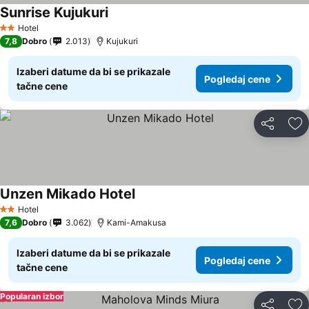
Sunrise Kujukuri
Hotel
2 Zvezdice
7,8
Dobro
2.013
Kujukuri
Izaberi datume da bi se prikazale
Pogledaj cene
tačne cene
Deli
Do
Unzen Mikado Hotel
Hotel
2 Zvezdice
7,6
Dobro
3.062
Kami-Amakusa
Izaberi datume da bi se prikazale
Pogledaj cene
tačne cene
Popularan izbor