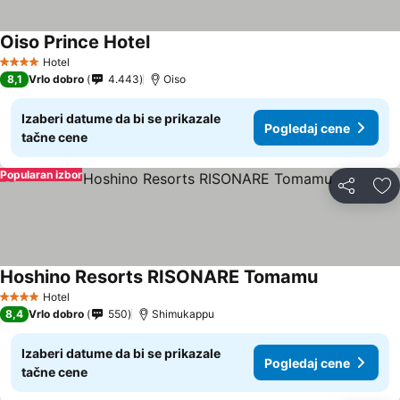
Oiso Prince Hotel
Hotel
4 Zvezdice
8,1
Vrlo dobro
4.443
Oiso
Izaberi datume da bi se prikazale
Pogledaj cene
tačne cene
Popularan izbor
Deli
Do
Hoshino Resorts RISONARE Tomamu
Hotel
4 Zvezdice
8,4
Vrlo dobro
550
Shimukappu
Izaberi datume da bi se prikazale
Pogledaj cene
tačne cene