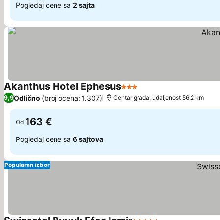
Pogledaj cene sa
2 sajta
Akanthus Hotel Ephesus
3 Zvezdice
Pogledaj cene
Odlično
(broj ocena: 1.307)
9,9
Centar grada: udaljenost 56.2 km
163 €
Od
Pogledaj cene sa
6 sajtova
Popularan izbor