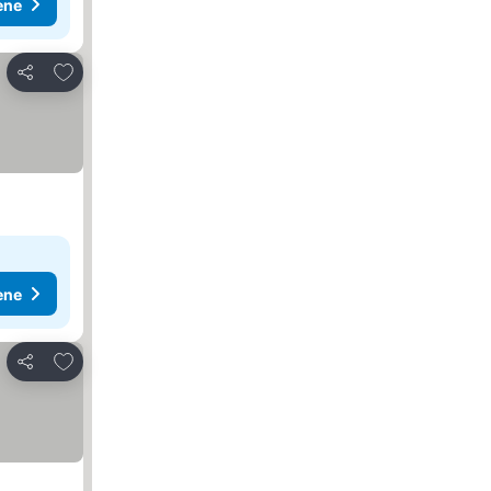
ene
Dodati u favorite
Deli
ene
Dodati u favorite
Deli