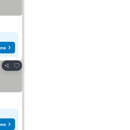
ene
Dodati u favorite
Deli
ene