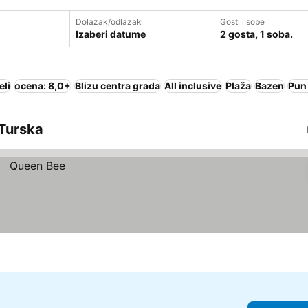
Dolazak/odlazak
Gosti i sobe
Izaberi datume
2 gosta, 1 soba.
eli
ocena: 8,0+
Blizu centra grada
All inclusive
Plaža
Bazen
Pun
 Turska