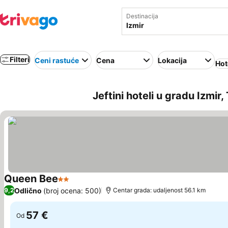
Destinacija
Filteri
Ceni rastuće
Cena
Lokacija
Hot
Jeftini hoteli u gradu Izmir,
Queen Bee
2 Zvezdice
Pogledaj cene
Odlično
(broj ocena: 500)
9,2
Centar grada: udaljenost 56.1 km
57 €
Od