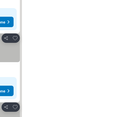
ene
Dodati u favorite
Deli
ene
Dodati u favorite
Deli