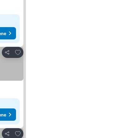
ene
Dodati u favorite
Deli
ene
Dodati u favorite
Deli