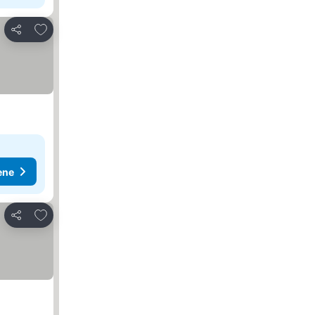
Dodati u favorite
Deli
ene
Dodati u favorite
Deli