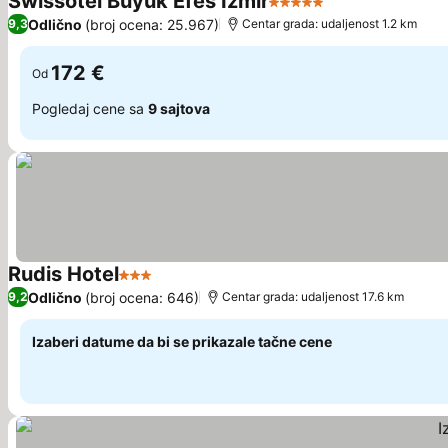
Swissotel Buyuk Efes Izmir
5 Zvezdice
Pogledaj cene
Odlično
(broj ocena: 25.967)
9,3
Centar grada: udaljenost 1.2 km
172 €
Od
Pogledaj cene sa
9 sajtova
Rudis Hotel
3 Zvezdice
Pogledaj cene
Odlično
(broj ocena: 646)
9,2
Centar grada: udaljenost 17.6 km
Izaberi datume da bi se prikazale tačne cene