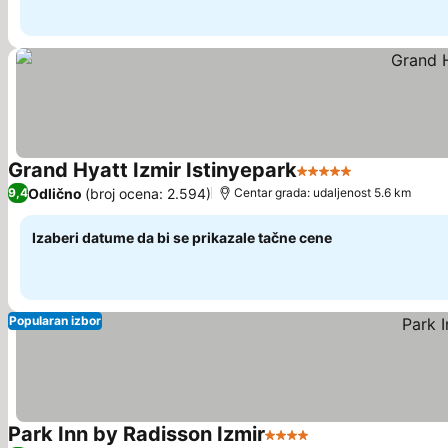
Grand Hyatt Izmir Istinyepark
5 Zvezdice
Pogledaj ce
Odlično
(broj ocena: 2.594)
9,4
Centar grada: udaljenost 5.6 km
Izaberi datume da bi se prikazale tačne cene
Popularan izbor
Park Inn by Radisson Izmir
4 Zvezdice
Pogledaj cene