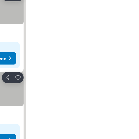
ene
Dodati u favorite
Deli