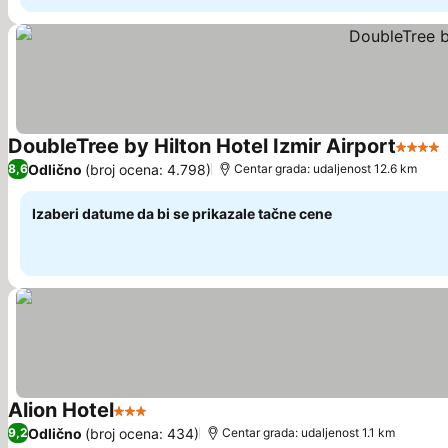
DoubleTree by Hilton Hotel Izmir Airport
4 Zvez
Odlično
(broj ocena: 4.798)
8,6
Centar grada: udaljenost 12.6 km
Izaberi datume da bi se prikazale tačne cene
Alion Hotel
3 Zvezdice
Pogledaj cene
Odlično
(broj ocena: 434)
9,2
Centar grada: udaljenost 1.1 km