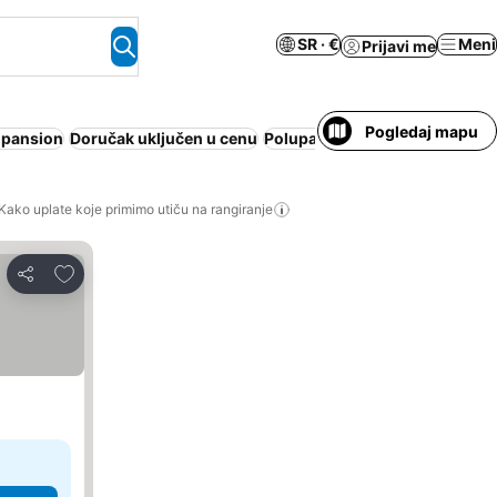
SR · €
Meni
Prijavi me
Pogledaj mapu
 pansion
Doručak uključen u cenu
Polupansion
Odmaralište
Apa
Kako uplate koje primimo utiču na rangiranje
Dodati u favorite
Deli