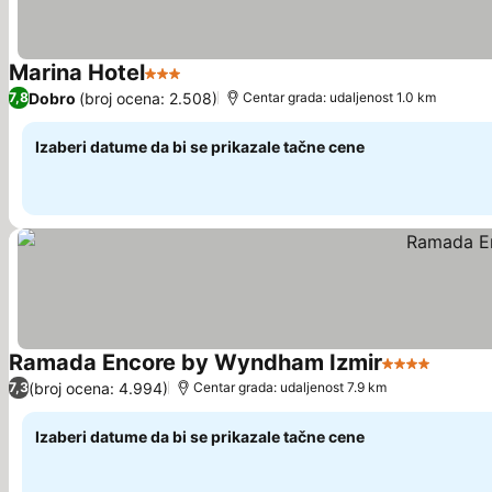
Marina Hotel
3 Zvezdice
Pogledaj cene
Dobro
(broj ocena: 2.508)
7,8
Centar grada: udaljenost 1.0 km
Izaberi datume da bi se prikazale tačne cene
Ramada Encore by Wyndham Izmir
4 Zvezdice
Pogled
(broj ocena: 4.994)
7,3
Centar grada: udaljenost 7.9 km
Izaberi datume da bi se prikazale tačne cene