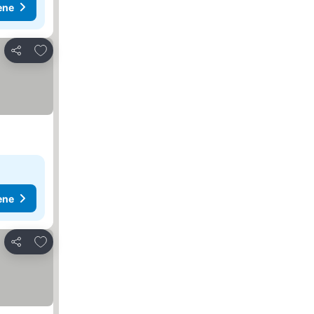
ene
Dodati u favorite
Deli
ene
Dodati u favorite
Deli