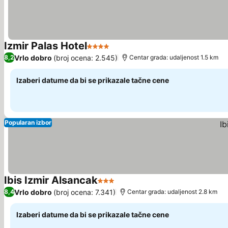
Izmir Palas Hotel
4 Zvezdice
Pogledaj cene
Vrlo dobro
(broj ocena: 2.545)
8,2
Centar grada: udaljenost 1.5 km
Izaberi datume da bi se prikazale tačne cene
Popularan izbor
Ibis Izmir Alsancak
3 Zvezdice
Pogledaj cene
Vrlo dobro
(broj ocena: 7.341)
8,4
Centar grada: udaljenost 2.8 km
Izaberi datume da bi se prikazale tačne cene