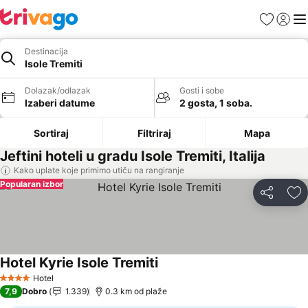
Favoriti
Prijavi
Men
Destinacija
Isole Tremiti
Dolazak/odlazak
Gosti i sobe
Izaberi datume
2 gosta, 1 soba.
Sortiraj
Filtriraj
Mapa
Jeftini hoteli u gradu Isole Tremiti, Italija
Kako uplate koje primimo utiču na rangiranje
Popularan izbor
Deli
Do
Hotel Kyrie Isole Tremiti
Pogledaj cene
Hotel
4 Zvezdice
7,9
Dobro
1.339
0.3 km od plaže