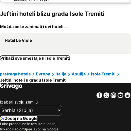
Jeftini hoteli blizu grada Isole Tremiti
Možda će te zanimati i ovi hoteli…
Hotel Le Viole
Prikaži sve smeštaje u Isole Tremiti
pretraga hotela
Evropa
Italija
Apulija
Isole Tremiti
Jeftini hoteli u gradu Isole Tremiti
Facebook
Twitter
Insta
Yo
Izaberi svoju zemlju
Dodaj na Google
Lako pronađi naše rezultate: dodaj
trivago kao omiljeni izvor na Google.