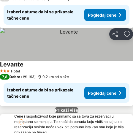
Izaberi datume da bi se prikazale
Pogledaj cene
tačne cene
Deli
Do
Levante
Pogledaj cene
Hotel
3 Zvezdice
7,8
Dobro
193
0.2 km od plaže
Izaberi datume da bi se prikazale
Pogledaj cene
tačne cene
Prikaži više
Cene i raspoloživost koje primamo sa sajtova za rezervaciju
neprestano se menjaju. To znači da ponuda koju vidiš na sajtu za
rezervaciju možda neće uvek biti potpuno ista kao ona koja je bila
prikazana na trivagu.