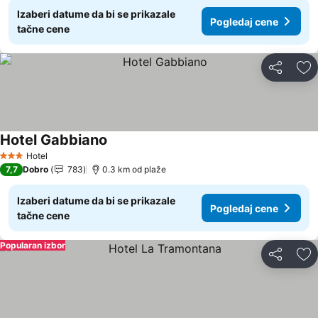
Izaberi datume da bi se prikazale
Pogledaj cene
tačne cene
Deli
Do
Hotel Gabbiano
Pogledaj cene
Hotel
3 Zvezdice
7,7
Dobro
783
0.3 km od plaže
Izaberi datume da bi se prikazale
Pogledaj cene
tačne cene
Popularan izbor
Deli
Do