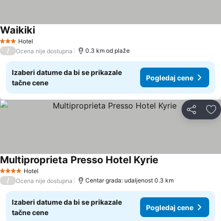
Waikiki
Pogledaj cene
Hotel
3 Zvezdice
/
0.3 km od plaže
Ocena nije dostupna
Izaberi datume da bi se prikazale
Pogledaj cene
tačne cene
Deli
Do
Multiproprieta Presso Hotel Kyrie
Pogledaj cene
Hotel
4 Zvezdice
/
Centar grada: udaljenost 0.3 km
Ocena nije dostupna
Izaberi datume da bi se prikazale
Pogledaj cene
tačne cene