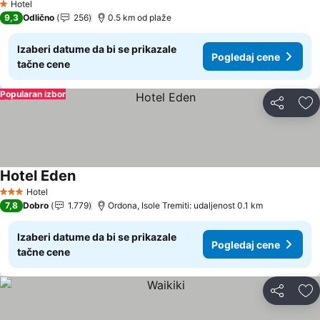
Hotel
1 Zvezdice
9,3
Odlično
256
0.5 km od plaže
Izaberi datume da bi se prikazale
Pogledaj cene
tačne cene
Popularan izbor
Deli
Do
Hotel Eden
Pogledaj cene
Hotel
3 Zvezdice
7,8
Dobro
1.779
Ordona, Isole Tremiti: udaljenost 0.1 km
Izaberi datume da bi se prikazale
Pogledaj cene
tačne cene
Deli
Do