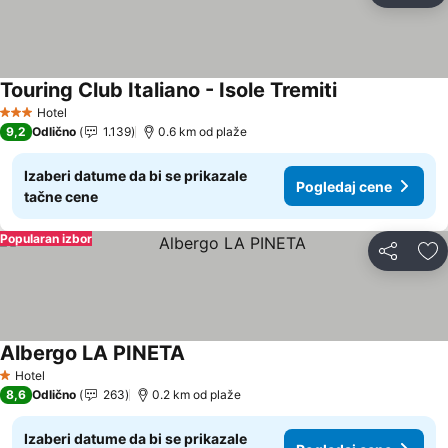
Touring Club Italiano - Isole Tremiti
Pogledaj cene
Hotel
3 Zvezdice
9,2
Odlično
1.139
0.6 km od plaže
Izaberi datume da bi se prikazale
Pogledaj cene
tačne cene
Popularan izbor
Deli
Do
Albergo LA PINETA
Pogledaj cene
Hotel
1 Zvezdice
8,6
Odlično
263
0.2 km od plaže
Izaberi datume da bi se prikazale