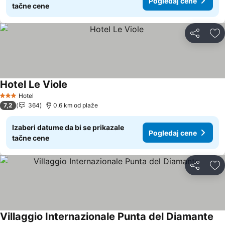
Pogledaj cene
tačne cene
Deli
Do
Hotel Le Viole
Pogledaj cene
Hotel
3 Zvezdice
7,2
364
0.6 km od plaže
Izaberi datume da bi se prikazale
Pogledaj cene
tačne cene
Deli
Do
Villaggio Internazionale Punta del Diamante
Po