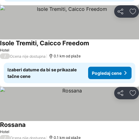
Deli
Do
Isole Tremiti, Caicco Freedom
Pogledaj cene
Hotel
/
0.1 km od plaže
Ocena nije dostupna
Izaberi datume da bi se prikazale
Pogledaj cene
tačne cene
Deli
Do
Rossana
Pogledaj cene
Hotel
/
0.1 km od plaže
Ocena nije dostupna