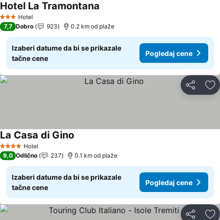
Hotel La Tramontana
Pogledaj cene
Hotel
3 Zvezdice
7,7
Dobro
923
0.2 km od plaže
Izaberi datume da bi se prikazale
Pogledaj cene
tačne cene
Deli
Do
La Casa di Gino
Pogledaj cene
Hotel
4 Zvezdice
9,0
Odlično
237
0.1 km od plaže
Izaberi datume da bi se prikazale
Pogledaj cene
tačne cene
Deli
Do