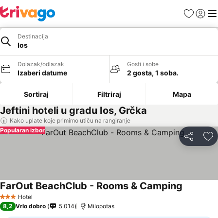
Favoriti
Prijavi
Men
Destinacija
Ios
Dolazak/odlazak
Gosti i sobe
Izaberi datume
2 gosta, 1 soba.
Sortiraj
Filtriraj
Mapa
Jeftini hoteli u gradu Ios, Grčka
Kako uplate koje primimo utiču na rangiranje
Popularan izbor
Deli
Do
FarOut BeachClub - Rooms & Camping
Hotel
3 Zvezdice
8,2
Vrlo dobro
5.014
Milopotas