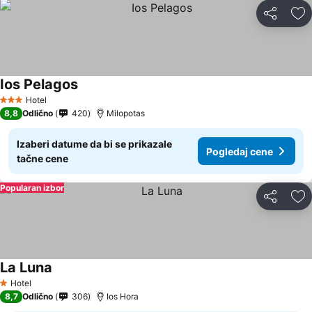
Deli
Do
Ios Pelagos
Hotel
3 Zvezdice
8,8
Odlično
420
Milopotas
Izaberi datume da bi se prikazale
Pogledaj cene
tačne cene
Popularan izbor
Deli
Do
La Luna
Hotel
1 Zvezdice
8,7
Odlično
306
Ios Hora