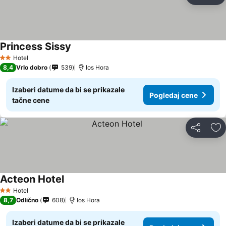
Do
Princess Sissy
Hotel
2 Zvezdice
8,4
Vrlo dobro
539
Ios Hora
Izaberi datume da bi se prikazale
Pogledaj cene
tačne cene
Deli
Do
Acteon Hotel
Hotel
2 Zvezdice
8,7
Odlično
608
Ios Hora
Izaberi datume da bi se prikazale