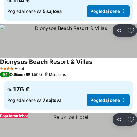
154 €
Od
Pogledaj cene sa
5 sajtova
Pogledaj cene
Deli
Do
Dionysos Beach Resort & Villas
Hotel
4 Zvezdice
9,1
Odlično
1.505
Milopotas
176 €
Od
Pogledaj cene sa
7 sajtova
Pogledaj cene
Popularan izbor
Deli
Do