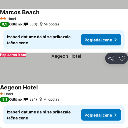
Marcos Beach
Hotel
2 Zvezdice
8,9
Odlično
530
Milopotas
Izaberi datume da bi se prikazale
Pogledaj cene
tačne cene
Popularan izbor
Deli
Do
Aegeon Hotel
Hotel
1 Zvezdice
9,1
Odlično
824
Milopotas
Izaberi datume da bi se prikazale
Pogledaj cene
tačne cene