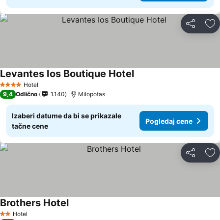
Deli
Do
Levantes Ios Boutique Hotel
Hotel
4 Zvezdice
9,4
Odlično
1.140
Milopotas
Izaberi datume da bi se prikazale
Pogledaj cene
tačne cene
Deli
Do
Brothers Hotel
Hotel
2 Zvezdice