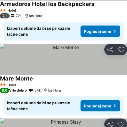
Armadoros Hotel Ios Backpackers
Hotel
2 Zvezdice
7,1
721
Ios Hora
Izaberi datume da bi se prikazale
Pogledaj cene
tačne cene
Deli
Do
Mare Monte
Hotel
2 Zvezdice
8,0
Vrlo dobro
574
Ios Hora
Izaberi datume da bi se prikazale
Pogledaj cene
tačne cene
Deli