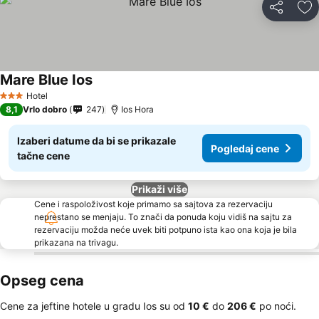
Deli
Do
Mare Blue Ios
Hotel
3 Zvezdice
8,1
Vrlo dobro
247
Ios Hora
Izaberi datume da bi se prikazale
Pogledaj cene
tačne cene
Prikaži više
Cene i raspoloživost koje primamo sa sajtova za rezervaciju
neprestano se menjaju. To znači da ponuda koju vidiš na sajtu za
rezervaciju možda neće uvek biti potpuno ista kao ona koja je bila
prikazana na trivagu.
Opseg cena
Cene za jeftine hotele u gradu Ios su od
‎10 €
do
‎206 €
po noći.