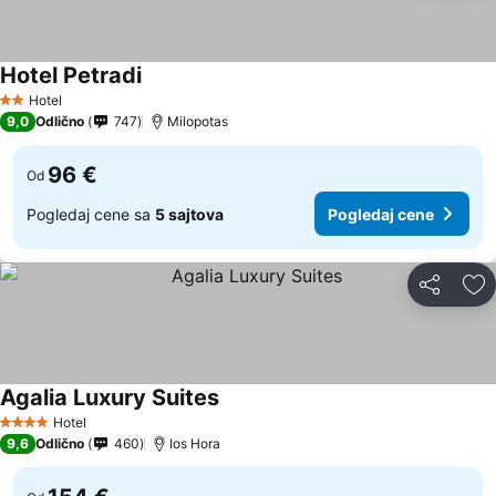
Hotel Petradi
Hotel
2 Zvezdice
9,0
Odlično
747
Milopotas
96 €
Od
Pogledaj cene sa
5 sajtova
Pogledaj cene
Deli
Do
Agalia Luxury Suites
Hotel
4 Zvezdice
9,6
Odlično
460
Ios Hora