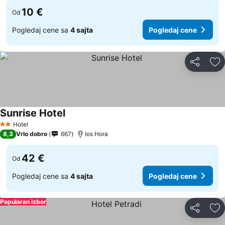
10 €
Od
Pogledaj cene sa
4 sajta
Pogledaj cene
Deli
Do
Sunrise Hotel
Hotel
2 Zvezdice
8,3
Vrlo dobro
667
Ios Hora
42 €
Od
Pogledaj cene sa
4 sajta
Pogledaj cene
Popularan izbor
Deli
Do