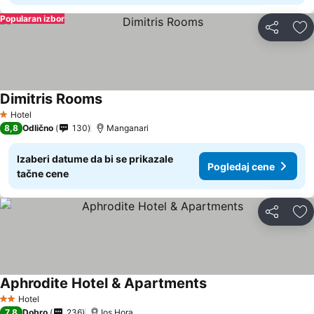
Popularan izbor
Deli
Do
Dimitris Rooms
Hotel
1 Zvezdice
8,8
Odlično
130
Manganari
Izaberi datume da bi se prikazale
Pogledaj cene
tačne cene
Deli
Do
Aphrodite Hotel & Apartments
Hotel
2 Zvezdice
7,8
Dobro
236
Ios Hora