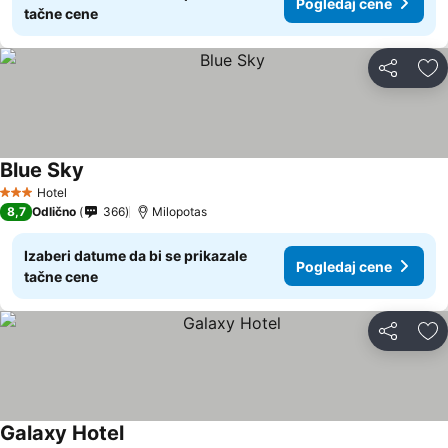
Pogledaj cene
tačne cene
Deli
Do
Blue Sky
Hotel
3 Zvezdice
8,7
Odlično
366
Milopotas
Izaberi datume da bi se prikazale
Pogledaj cene
tačne cene
Deli
Do
Galaxy Hotel