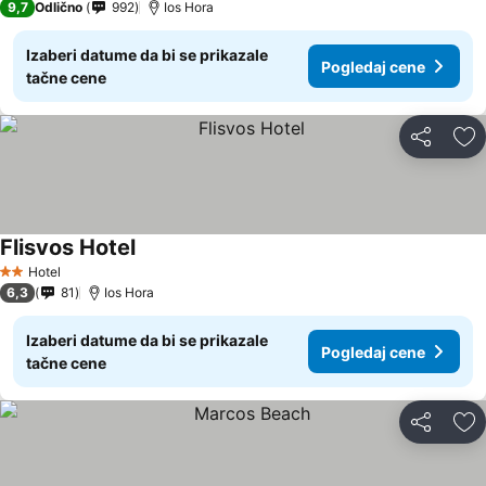
9,7
Odlično
992
Ios Hora
Izaberi datume da bi se prikazale
Pogledaj cene
tačne cene
Deli
Do
Flisvos Hotel
Hotel
2 Zvezdice
6,3
81
Ios Hora
Izaberi datume da bi se prikazale
Pogledaj cene
tačne cene
Deli
Do