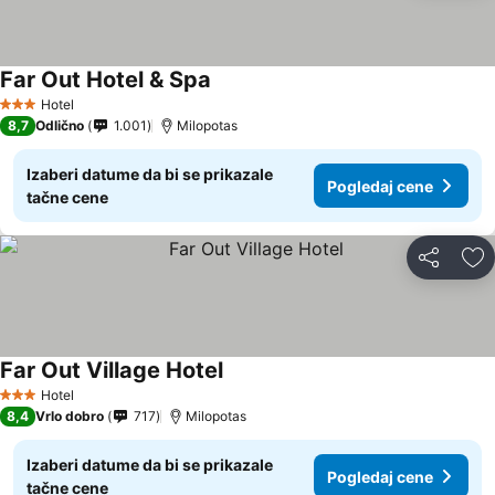
Far Out Hotel & Spa
Hotel
3 Zvezdice
8,7
Odlično
1.001
Milopotas
Izaberi datume da bi se prikazale
Pogledaj cene
tačne cene
Deli
Do
Far Out Village Hotel
Hotel
3 Zvezdice
8,4
Vrlo dobro
717
Milopotas
Izaberi datume da bi se prikazale
Pogledaj cene
tačne cene