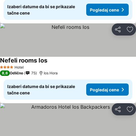
Izaberi datume da bi se prikazale
Pogledaj cene
tačne cene
Deli
Do
Nefeli rooms Ios
Hotel
4 Zvezdice
8,6
Odlično
75
Ios Hora
Izaberi datume da bi se prikazale
Pogledaj cene
tačne cene
Deli
Do