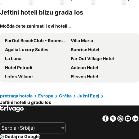
dozvoljeni
kućni
Jeftini hoteli blizu grada Ios
ljubimci
Možda će te zanimati i ovi hoteli…
FarOut BeachClub - Rooms & Camping
Villa Maria
Agalia Luxury Suites
Sunrise Hotel
La Luna
Far Out Village Hotel
Hotel Petradi
Acteon Hotel
Lofos Village
Flisvos Hotel
Galaxy Hotel
Relux Ios Hotel
Dimitris Rooms
Armadoros Hotel Ios Backpackers
pretraga hotela
Evropa
Grčka
Južni Egej
Jeftini hoteli u gradu Ios
Mare Monte
Aphrodite Hotel & Apartments
Ios Plage
Pension Irini-Vicky
Facebook
Twitter
Insta
Yo
Nefeli rooms Ios
Markos Village Pension
Skala Sunset Hotel and spa
Eden Ios Rooms
Dodaj na Google