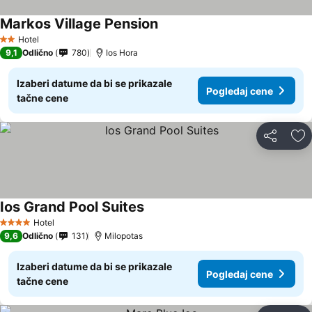
Markos Village Pension
Hotel
2 Zvezdice
9,1
Odlično
780
Ios Hora
Izaberi datume da bi se prikazale
Pogledaj cene
tačne cene
Deli
Do
Ios Grand Pool Suites
Hotel
4 Zvezdice
9,6
Odlično
131
Milopotas
Izaberi datume da bi se prikazale
Pogledaj cene
tačne cene