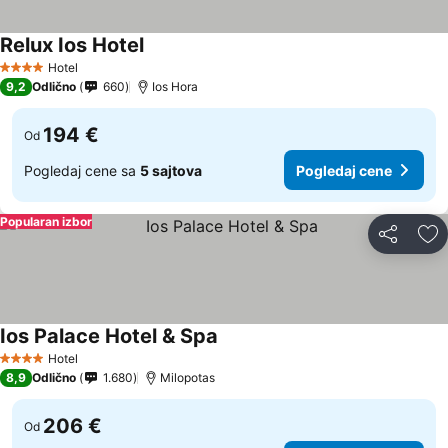
Relux Ios Hotel
Hotel
4 Zvezdice
9,2
Odlično
660
Ios Hora
194 €
Od
Pogledaj cene sa
5 sajtova
Pogledaj cene
Popularan izbor
Deli
Do
Ios Palace Hotel & Spa
Hotel
4 Zvezdice
8,9
Odlično
1.680
Milopotas
206 €
Od