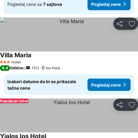
Pogledaj cene sa
7 sajtova
Pogledaj cene
Deli
Do
Villa Maria
Hotel
3 Zvezdice
9,4
Odlično
151
Ios Hora
Izaberi datume da bi se prikazale
Pogledaj cene
tačne cene
Popularan izbor
Deli
Do
Yialos Ios Hotel