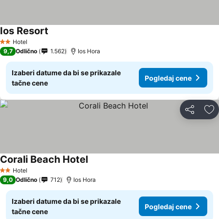
Ios Resort
Hotel
2 Zvezdice
9,7
Odlično
1.562
Ios Hora
Izaberi datume da bi se prikazale
Pogledaj cene
tačne cene
Deli
Do
Corali Beach Hotel
Hotel
2 Zvezdice
9,0
Odlično
712
Ios Hora
Izaberi datume da bi se prikazale
Pogledaj cene
tačne cene