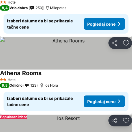
Hotel
2 Zvezdice
8,4
Vrlo dobro
250
Milopotas
Izaberi datume da bi se prikazale
Pogledaj cene
tačne cene
Deli
Do
Athena Rooms
Hotel
2 Zvezdice
9,8
Odlično
123
Ios Hora
Izaberi datume da bi se prikazale
Pogledaj cene
tačne cene
Popularan izbor
Deli
Do