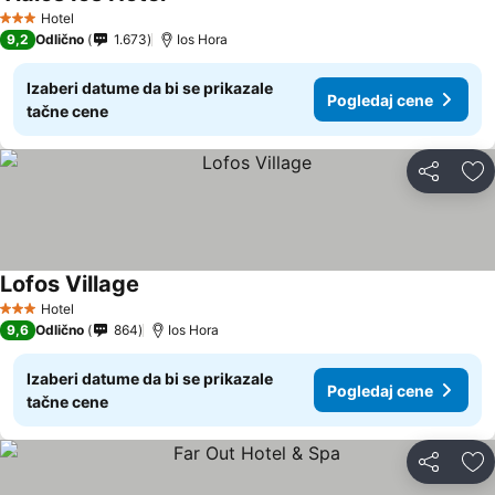
Hotel
3 Zvezdice
9,2
Odlično
1.673
Ios Hora
Izaberi datume da bi se prikazale
Pogledaj cene
tačne cene
Deli
Do
Lofos Village
Hotel
3 Zvezdice
9,6
Odlično
864
Ios Hora
Izaberi datume da bi se prikazale
Pogledaj cene
tačne cene
Deli
Do