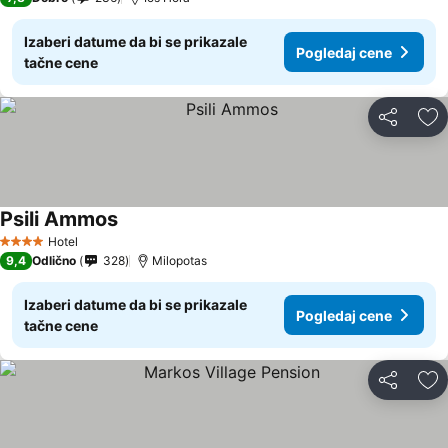
Izaberi datume da bi se prikazale
Pogledaj cene
tačne cene
Deli
Do
Psili Ammos
Hotel
4 Zvezdice
9,4
Odlično
328
Milopotas
Izaberi datume da bi se prikazale
Pogledaj cene
tačne cene
Deli
Do