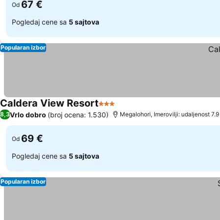
67 €
Od
Pogledaj cene sa
5 sajtova
Popularan izbor
Caldera View Resort
3 Zvezdice
Pogledaj cene
Vrlo dobro
(broj ocena: 1.530)
8,3
Megalohori, Imerovilji: udaljenost 7.
69 €
Od
Pogledaj cene sa
5 sajtova
Popularan izbor