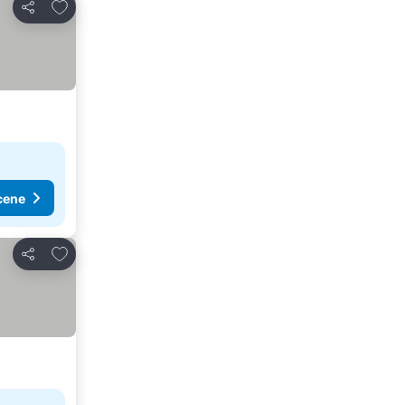
Dodati u favorite
Deli
cene
Dodati u favorite
Deli