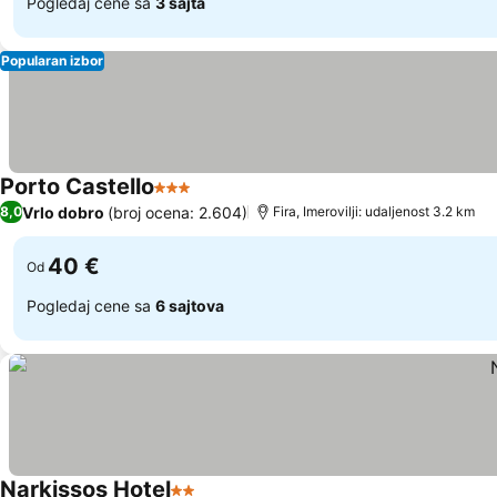
Pogledaj cene sa
3 sajta
Popularan izbor
Porto Castello
3 Zvezdice
Pogledaj cene
Vrlo dobro
(broj ocena: 2.604)
8,0
Fira, Imerovilji: udaljenost 3.2 km
40 €
Od
Pogledaj cene sa
6 sajtova
Narkissos Hotel