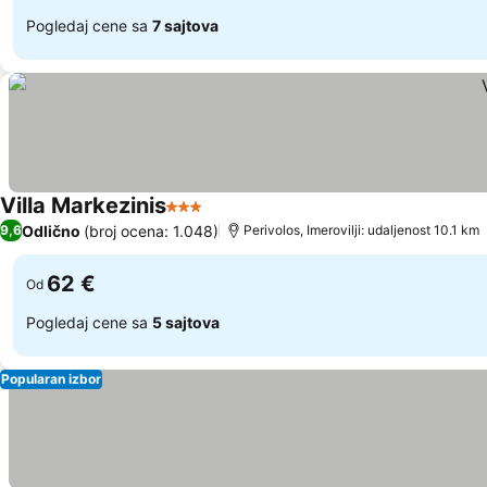
Pogledaj cene sa
7 sajtova
Villa Markezinis
3 Zvezdice
Pogledaj cene
Odlično
(broj ocena: 1.048)
9,6
Perivolos, Imerovilji: udaljenost 10.1 km
62 €
Od
Pogledaj cene sa
5 sajtova
Popularan izbor