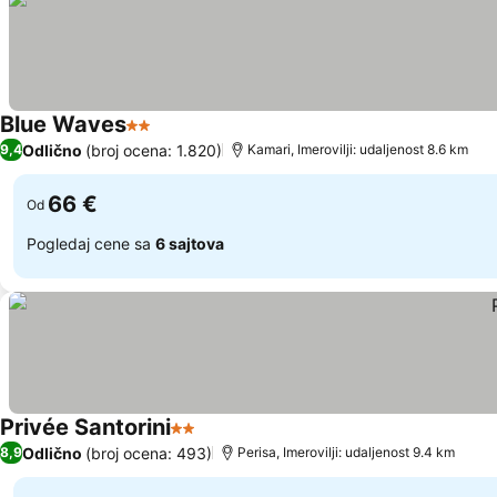
Blue Waves
2 Zvezdice
Pogledaj cene
Odlično
(broj ocena: 1.820)
9,4
Kamari, Imerovilji: udaljenost 8.6 km
66 €
Od
Pogledaj cene sa
6 sajtova
Privée Santorini
2 Zvezdice
Pogledaj cene
Odlično
(broj ocena: 493)
8,9
Perisa, Imerovilji: udaljenost 9.4 km