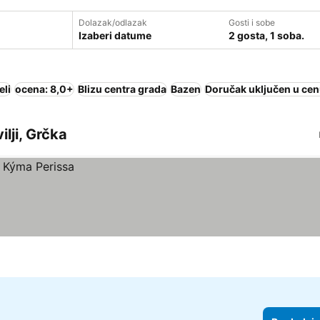
Dolazak/odlazak
Gosti i sobe
Izaberi datume
2 gosta, 1 soba.
eli
ocena: 8,0+
Blizu centra grada
Bazen
Doručak uključen u ce
ilji, Grčka