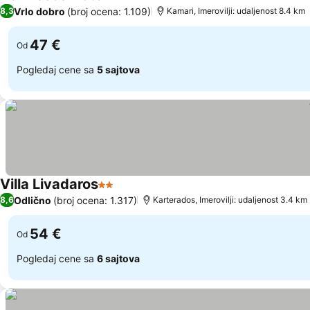
2 Zvezdice
Pogledaj cene
Vrlo dobro
(broj ocena: 1.109)
8,3
Kamari, Imerovilji: udaljenost 8.4 km
47 €
Od
Pogledaj cene sa
5 sajtova
Villa Livadaros
2 Zvezdice
Pogledaj cene
Odlično
(broj ocena: 1.317)
8,6
Karterados, Imerovilji: udaljenost 3.4 km
54 €
Od
Pogledaj cene sa
6 sajtova