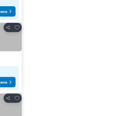
cene
Dodati u favorite
Deli
cene
Dodati u favorite
Deli