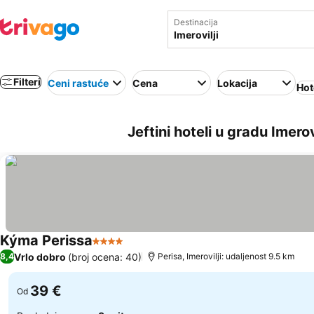
Destinacija
Filteri
Ceni rastuće
Cena
Lokacija
Hot
Jeftini hoteli u gradu Imerov
Kýma Perissa
4 Zvezdice
Pogledaj cene
Vrlo dobro
(broj ocena: 40)
8,4
Perisa, Imerovilji: udaljenost 9.5 km
39 €
Od