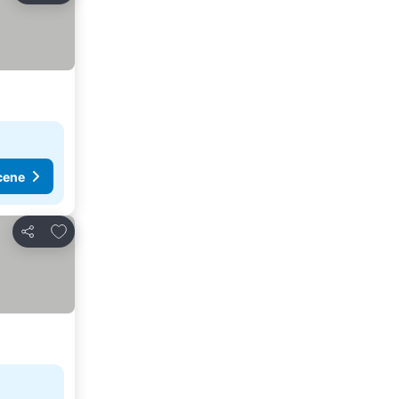
cene
Dodati u favorite
Deli