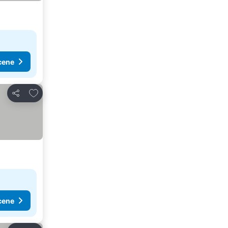
cene
Dodati u favorite
Deli
cene