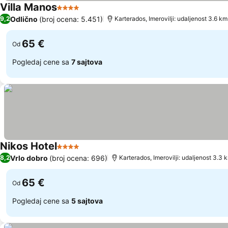
Villa Manos
4 Zvezdice
Pogledaj cene
Odlično
(broj ocena: 5.451)
9,2
Karterados, Imerovilji: udaljenost 3.6 km
65 €
Od
Pogledaj cene sa
7 sajtova
Nikos Hotel
4 Zvezdice
Pogledaj cene
Vrlo dobro
(broj ocena: 696)
8,2
Karterados, Imerovilji: udaljenost 3.3 
65 €
Od
Pogledaj cene sa
5 sajtova