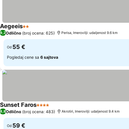
Aegeeis
2 Zvezdice
Pogledaj cene
Odlično
(broj ocena: 625)
9,2
Perisa, Imerovilji: udaljenost 9.6 km
55 €
Od
Pogledaj cene sa
6 sajtova
Sunset Faros
4 Zvezdice
Pogledaj cene
Odlično
(broj ocena: 483)
8,8
Akrotiri, Imerovilji: udaljenost 9.4 km
59 €
Od