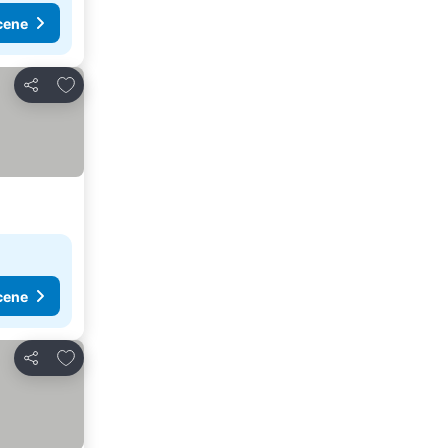
cene
Dodati u favorite
Deli
cene
Dodati u favorite
Deli