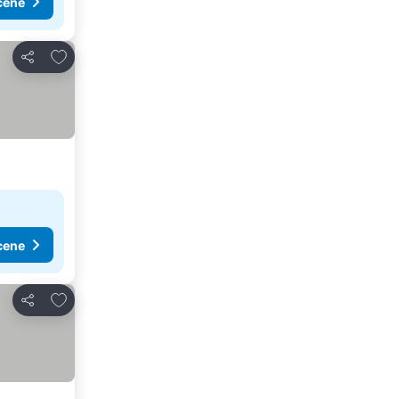
cene
Dodati u favorite
Deli
cene
Dodati u favorite
Deli