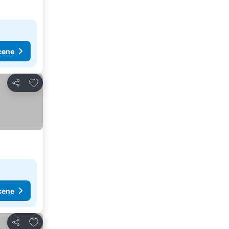
cene
Dodati u favorite
Deli
cene
Dodati u favorite
Deli