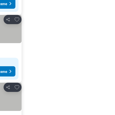
cene
Dodati u favorite
Deli
cene
Dodati u favorite
Deli