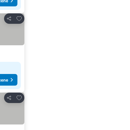
cene
Dodati u favorite
Deli
cene
Dodati u favorite
Deli