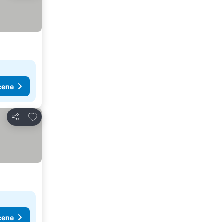
cene
Dodati u favorite
Deli
cene