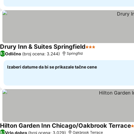
Drury Inn & Suites Springfield
3 Zvezdice
Pogledaj cene
Odlično
(broj ocena: 3.244)
9,1
Springfild
Izaberi datume da bi se prikazale tačne cene
Hilton Garden Inn Chicago/Oakbrook Terrace
3
Vrlo dobro
(broj ocena: 3.029)
8,1
Oakbrook Terrace