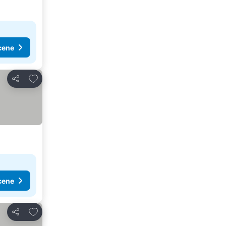
cene
Dodati u favorite
Deli
cene
Dodati u favorite
Deli