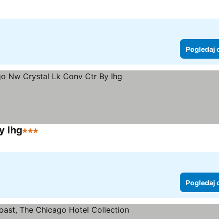
Pogledaj 
y Ihg
3 Zvezdice
Pogledaj cene
Pogledaj 