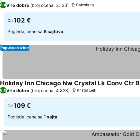
3 Zvezdice
Pogledaj cene
Vrlo dobro
(broj ocena: 3.123)
8,4
Galesburg
102 €
Od
Pogledaj cene sa
6 sajtova
Popularan izbor
Holiday Inn Chicago Nw Crystal Lk Conv Ctr B
Vrlo dobro
(broj ocena: 4.828)
8,0
Kristal Lejk
109 €
Od
Pogledaj cene sa
1 sajta