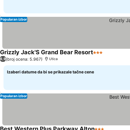
Popularan izbor
Grizzly Jack'S Grand Bear Resort
3 Zvezdice
Pogledaj ce
(broj ocena: 5.967)
6,9
Utica
Izaberi datume da bi se prikazale tačne cene
Popularan izbor
Best Western Plus Parkway Alton