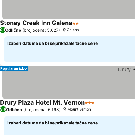
Stoney Creek Inn Galena
2 Zvezdice
Pogledaj cene
Odlično
(broj ocena: 5.027)
9,1
Galena
Izaberi datume da bi se prikazale tačne cene
Popularan izbor
Drury Plaza Hotel Mt. Vernon
3 Zvezdice
Pogledaj cene
Odlično
(broj ocena: 6.198)
9,6
Mount Vernon
Izaberi datume da bi se prikazale tačne cene