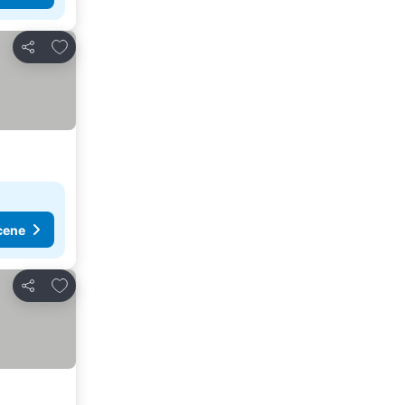
Dodati u favorite
Deli
cene
Dodati u favorite
Deli