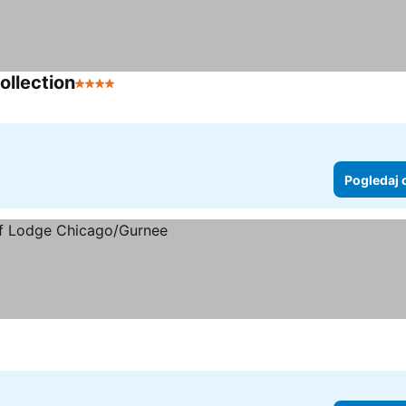
llection
4 Zvezdice
Pogledaj cene
Pogledaj 
cene