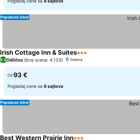
Pogledaj cene sa
8 sajtova
Popularan izbor
Irish Cottage Inn & Suites
3 Zvezdice
Pogledaj cene
Odlično
(broj ocena: 4.133)
9,2
Galena
93 €
Od
Pogledaj cene sa
6 sajtova
Popularan izbor
Best Western Prairie Inn