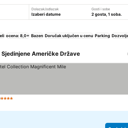
Dolazak/odlazak
Gosti i sobe
Izaberi datume
2 gosta, 1 soba.
eli
ocena: 8,0+
Bazen
Doručak uključen u cenu
Parking
Dozvolje
is, Sjedinjene Američke Države
e
4 Zvezdice
Pogledaj cene