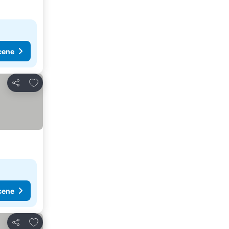
cene
Dodati u favorite
Deli
cene
Dodati u favorite
Deli