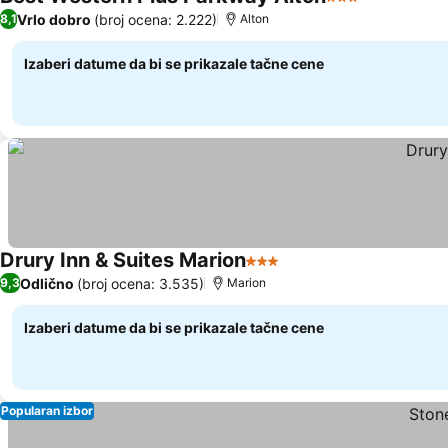
3 Zvezdice
Pogledaj c
Vrlo dobro
(broj ocena: 2.222)
8,1
Alton
Izaberi datume da bi se prikazale tačne cene
Drury Inn & Suites Marion
3 Zvezdice
Pogledaj cene
Odlično
(broj ocena: 3.535)
9,3
Marion
Izaberi datume da bi se prikazale tačne cene
Popularan izbor