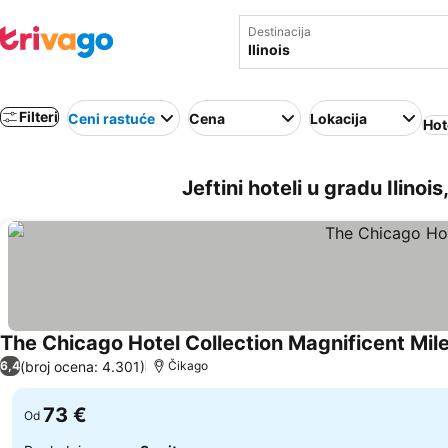
Destinacija
Filteri
Ceni rastuće
Cena
Lokacija
Hot
Jeftini hoteli u gradu Ilino
The Chicago Hotel Collection Magnificent Mil
(broj ocena: 4.301)
6,4
Čikago
73 €
Od