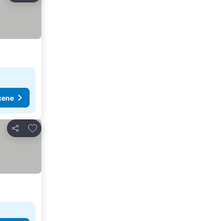
cene
Dodati u favorite
Deli