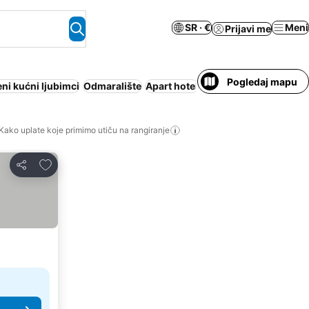
SR · €
Meni
Prijavi me
Pogledaj mapu
ni kućni ljubimci
Odmaralište
Apart hotel
Zatvoreni bazen
Wi-Fi
Kako uplate koje primimo utiču na rangiranje
Dodati u favorite
Deli