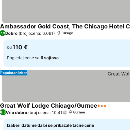
Ambassador Gold Coast, The Chicago Hotel Co
Dobro
(broj ocena: 6.061)
7,9
Čikago
110 €
Od
Pogledaj cene sa
6 sajtova
Popularan izbor
Great Wolf Lodge Chicago/Gurnee
3 Zvezdice
Pogledaj 
Vrlo dobro
(broj ocena: 10.414)
8,3
Gurnee
Izaberi datume da bi se prikazale tačne cene