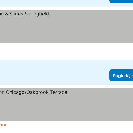
Pogledaj 
 Zvezdice
Pogledaj cene