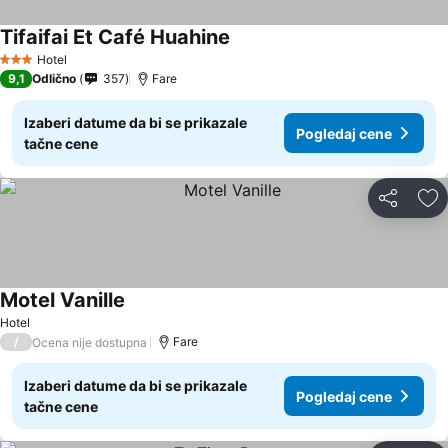
Tifaifai Et Café Huahine
Hotel
3 Zvezdice
9,1
Odlično
357
Fare
Izaberi datume da bi se prikazale
Pogledaj cene
tačne cene
Deli
Do
Motel Vanille
Hotel
/
Fare
Ocena nije dostupna
Izaberi datume da bi se prikazale
Pogledaj cene
tačne cene