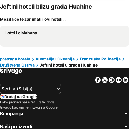
Jeftini hoteli blizu grada Huahine
Možda će te zanimati i ovi hoteli…
Hotel Le Mahana
pretraga hotela
Australija i Okeanija
Francuska Polinezija
Društvena Ostrva
Jeftini hoteli u gradu Huahine
Facebook
Twitter
Insta
Yo
Dodaj na Google
Lako pronađi naše rezultate: dodaj
trivago kao omiljeni izvor na Google.
Kompanija
Naši proizvodi