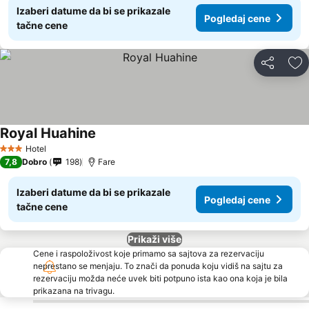
Izaberi datume da bi se prikazale
Pogledaj cene
tačne cene
Deli
Do
Royal Huahine
Hotel
3 Zvezdice
7,8
Dobro
198
Fare
Izaberi datume da bi se prikazale
Pogledaj cene
tačne cene
Prikaži više
Cene i raspoloživost koje primamo sa sajtova za rezervaciju
neprestano se menjaju. To znači da ponuda koju vidiš na sajtu za
rezervaciju možda neće uvek biti potpuno ista kao ona koja je bila
prikazana na trivagu.