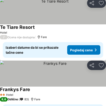
Deli
Do
Te Tiare Resort
Hotel
/
Fare
Ocena nije dostupna
Izaberi datume da bi se prikazale
Pogledaj cene
tačne cene
Deli
Do
Frankys Fare
Hotel
2 Zvezdice
8,6
Odlično
83
Fare