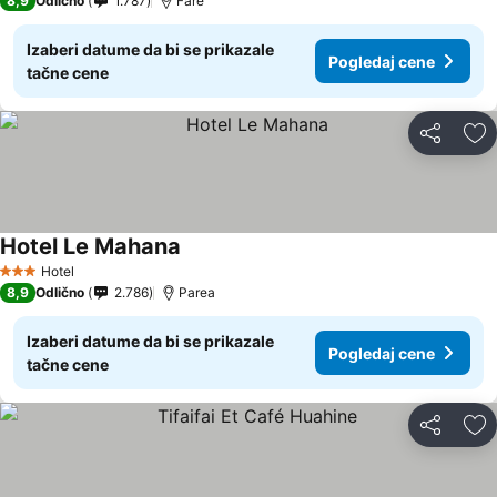
8,9
Odlično
1.787
Fare
Izaberi datume da bi se prikazale
Pogledaj cene
tačne cene
Deli
Do
Hotel Le Mahana
Hotel
3 Zvezdice
8,9
Odlično
2.786
Parea
Izaberi datume da bi se prikazale
Pogledaj cene
tačne cene
Deli
Do