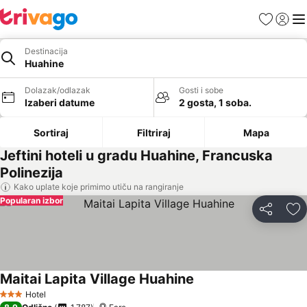
Favoriti
Prijavi
Men
Destinacija
Huahine
Dolazak/odlazak
Gosti i sobe
Izaberi datume
2 gosta, 1 soba.
Sortiraj
Filtriraj
Mapa
Jeftini hoteli u gradu Huahine, Francuska
Polinezija
Kako uplate koje primimo utiču na rangiranje
Popularan izbor
Deli
Do
Maitai Lapita Village Huahine
Hotel
3 Zvezdice