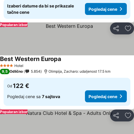
Izaberi datume da bi se prikazale
Pogledaj cene
tačne cene
Popularan izbor
Deli
Do
Best Western Europa
Hotel
4 Zvezdice
9,5
Odlično
5.854
Olimpija, Zacharo: udaljenost 17.5 km
122 €
Od
Pogledaj cene sa
7 sajtova
Pogledaj cene
Popularan izbor
Deli
Do