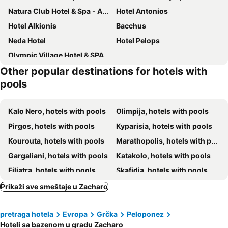
Natura Club Hotel & Spa - Adults Only
Hotel Antonios
Hotel Alkionis
Bacchus
Neda Hotel
Hotel Pelops
Olympic Village Hotel & SPA
Other popular destinations for hotels with
pools
Kalo Nero, hotels with pools
Olimpija, hotels with pools
Pirgos, hotels with pools
Kyparisia, hotels with pools
Kourouta, hotels with pools
Marathopolis, hotels with pools
Gargaliani, hotels with pools
Katakolo, hotels with pools
Filiatra, hotels with pools
Skafidia, hotels with pools
Eliniko, hotels with pools
Karytaina, hotels with pools
Prikaži sve smeštaje u Zacharo
Krestena, hotels with pools
Amaliada, hotels with pools
pretraga hotela
Evropa
Grčka
Peloponez
Magouliana, hotels with pools
Andritsaina, hotels with pools
Hoteli sa bazenom u gradu Zacharo