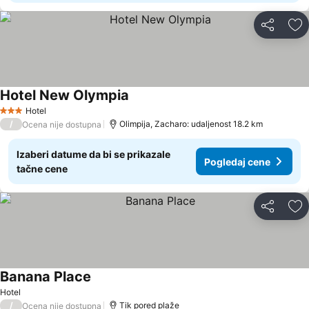
Deli
Do
Hotel New Olympia
Hotel
3 Zvezdice
/
Olimpija, Zacharo: udaljenost 18.2 km
Ocena nije dostupna
Izaberi datume da bi se prikazale
Pogledaj cene
tačne cene
Deli
Do
Banana Place
Hotel
/
Tik pored plaže
Ocena nije dostupna