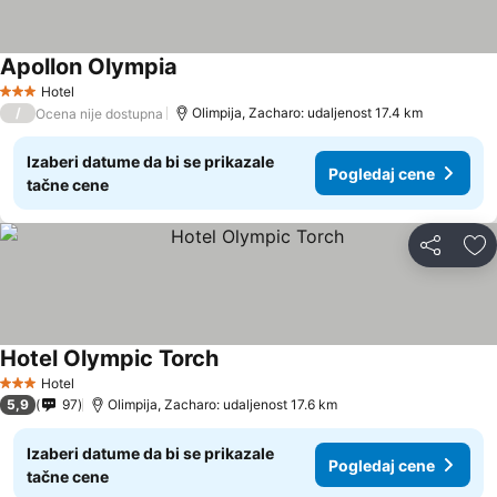
Apollon Olympia
Hotel
3 Zvezdice
/
Olimpija, Zacharo: udaljenost 17.4 km
Ocena nije dostupna
Izaberi datume da bi se prikazale
Pogledaj cene
tačne cene
Deli
Do
Hotel Olympic Torch
Hotel
3 Zvezdice
5,9
97
Olimpija, Zacharo: udaljenost 17.6 km
Izaberi datume da bi se prikazale
Pogledaj cene
tačne cene