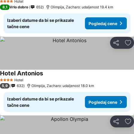
Hotel
4 Zvezdice
8,1
Vrlo dobro
652
Olimpija, Zacharo: udaljenost 19.4 km
Izaberi datume da bi se prikazale
Pogledaj cene
tačne cene
Deli
Do
Hotel Antonios
Hotel
4 Zvezdice
5,9
632
Olimpija, Zacharo: udaljenost 18.0 km
Izaberi datume da bi se prikazale
Pogledaj cene
tačne cene
Deli
Do