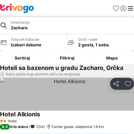
Favoriti
Prijavi
Men
Destinacija
Zacharo
Dolazak/odlazak
Gosti i sobe
Izaberi datume
2 gosta, 1 soba.
Sortiraj
Filtriraj
Mapa
Hoteli sa bazenom u gradu Zacharo, Grčka
Kako uplate koje primimo utiču na rangiranje
Deli
Do
Hotel Alkionis
Hotel
2 Zvezdice
8,3
Vrlo dobro
334
Centar grada: udaljenost 1.6 km