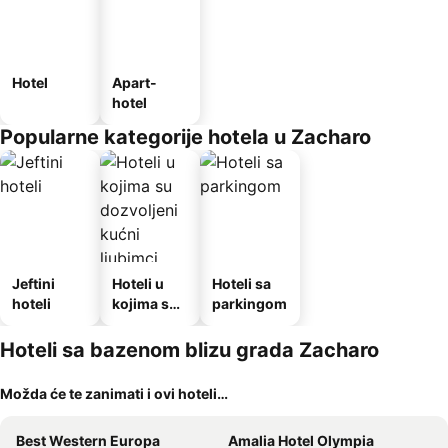
Hotel
Apart-
hotel
Popularne kategorije hotela u Zacharo
Jeftini
Hoteli u
Hoteli sa
hoteli
kojima su
parkingom
dozvoljeni
kućni
Hoteli sa bazenom blizu grada Zacharo
ljubimci
Možda će te zanimati i ovi hoteli…
Best Western Europa
Amalia Hotel Olympia