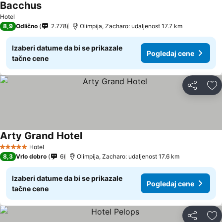
Bacchus
Hotel
8,9
Odlično
2.778
Olimpija, Zacharo: udaljenost 17.7 km
Izaberi datume da bi se prikazale
Pogledaj cene
tačne cene
Deli
Do
Arty Grand Hotel
Hotel
5 Zvezdice
8,3
Vrlo dobro
6
Olimpija, Zacharo: udaljenost 17.6 km
Izaberi datume da bi se prikazale
Pogledaj cene
tačne cene
Deli
Do