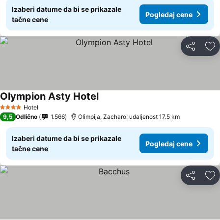
Izaberi datume da bi se prikazale
Pogledaj cene
tačne cene
Deli
Do
Olympion Asty Hotel
Hotel
4 Zvezdice
9,5
Odlično
1.566
Olimpija, Zacharo: udaljenost 17.5 km
Izaberi datume da bi se prikazale
Pogledaj cene
tačne cene
Deli
Do