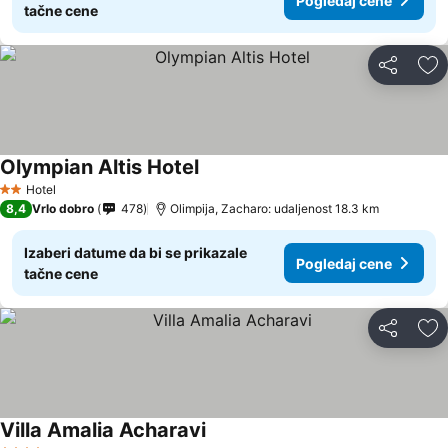
Pogledaj cene
tačne cene
Deli
Do
Olympian Altis Hotel
Hotel
2 Zvezdice
8,4
Vrlo dobro
478
Olimpija, Zacharo: udaljenost 18.3 km
Izaberi datume da bi se prikazale
Pogledaj cene
tačne cene
Deli
Do
Villa Amalia Acharavi