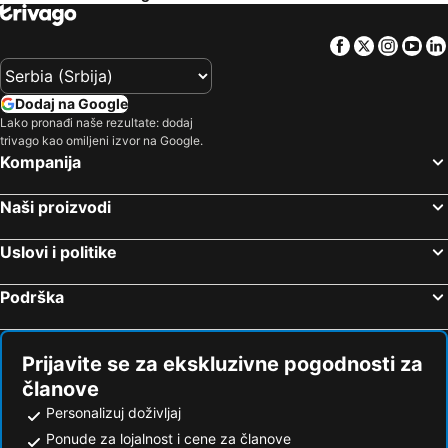
Facebook
Twitter
Insta
Yo
Dodaj na Google
Lako pronađi naše rezultate: dodaj
trivago kao omiljeni izvor na Google.
Kompanija
Naši proizvodi
Uslovi i politike
Podrška
Prijavite se za ekskluzivne pogodnosti za
članove
Personalizuj doživljaj
Ponude za lojalnost i cene za članove