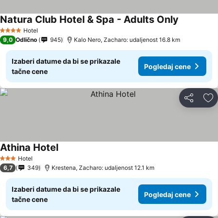
Natura Club Hotel & Spa - Adults Only
Hotel
4 Zvezdice
9,0
Odlično
945
Kalo Nero, Zacharo: udaljenost 16.8 km
Izaberi datume da bi se prikazale
Pogledaj cene
tačne cene
Deli
Do
Athina Hotel
Hotel
3 Zvezdice
6,7
349
Krestena, Zacharo: udaljenost 12.1 km
Izaberi datume da bi se prikazale
Pogledaj cene
tačne cene