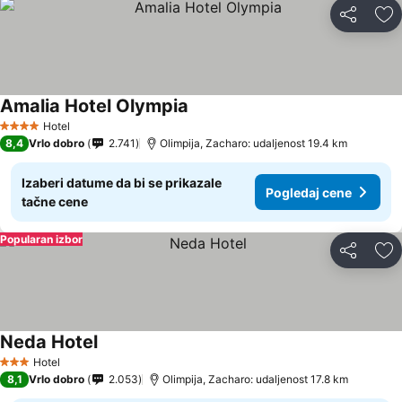
Deli
Do
Amalia Hotel Olympia
Hotel
4 Zvezdice
8,4
Vrlo dobro
2.741
Olimpija, Zacharo: udaljenost 19.4 km
Izaberi datume da bi se prikazale
Pogledaj cene
tačne cene
Popularan izbor
Deli
Do
Neda Hotel
Hotel
3 Zvezdice
8,1
Vrlo dobro
2.053
Olimpija, Zacharo: udaljenost 17.8 km