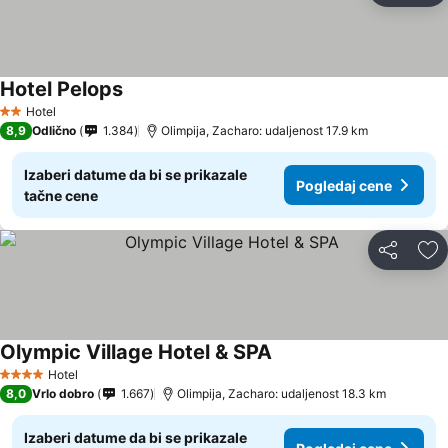
Hotel Pelops
Hotel
2 Zvezdice
8,9
Odlično
1.384
Olimpija, Zacharo: udaljenost 17.9 km
Izaberi datume da bi se prikazale
Pogledaj cene
tačne cene
Deli
Do
Olympic Village Hotel & SPA
Hotel
4 Zvezdice
8,0
Vrlo dobro
1.667
Olimpija, Zacharo: udaljenost 18.3 km
Izaberi datume da bi se prikazale