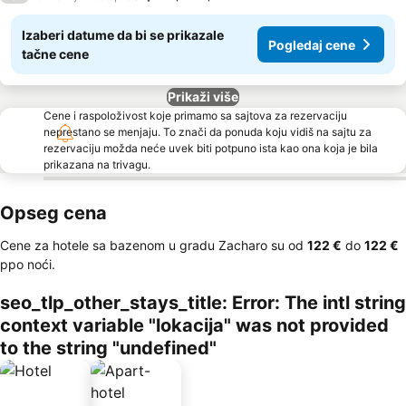
Izaberi datume da bi se prikazale
Pogledaj cene
tačne cene
Prikaži više
Cene i raspoloživost koje primamo sa sajtova za rezervaciju
neprestano se menjaju. To znači da ponuda koju vidiš na sajtu za
rezervaciju možda neće uvek biti potpuno ista kao ona koja je bila
prikazana na trivagu.
Opseg cena
Cene za hotele sa bazenom u gradu Zacharo su od
‎122 €
do
‎122 €
ppo noći.
seo_tlp_other_stays_title: Error: The intl string
context variable "lokacija" was not provided
to the string "undefined"