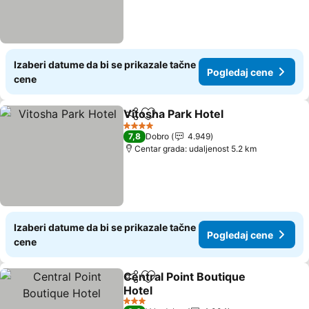
Izaberi datume da bi se prikazale tačne
Pogledaj cene
cene
Vitosha Park Hotel
Deli
Dodati u favorite
Pogleda
4 Zvezdice
7,8
Dobro
4.949
Centar grada: udaljenost 5.2 km
Izaberi datume da bi se prikazale tačne
Pogledaj cene
cene
Central Point Boutique
Deli
Dodati u favorite
Hotel
Pogledaj cene
3 Zvezdice