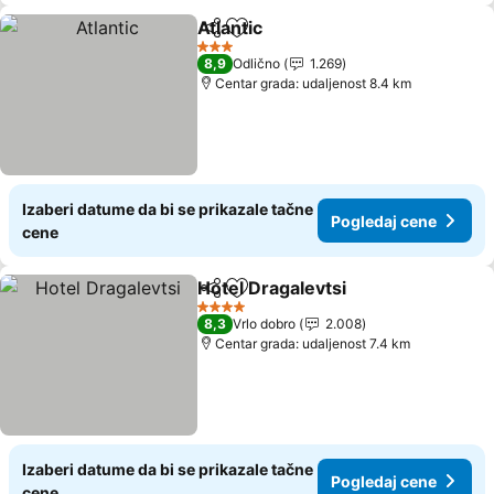
Atlantic
Deli
Dodati u favorite
Pogledaj cene
3 Zvezdice
8,9
Odlično
1.269
Centar grada: udaljenost 8.4 km
Izaberi datume da bi se prikazale tačne
Pogledaj cene
cene
Hotel Dragalevtsi
Deli
Dodati u favorite
Pogledaj
4 Zvezdice
8,3
Vrlo dobro
2.008
Centar grada: udaljenost 7.4 km
Izaberi datume da bi se prikazale tačne
Pogledaj cene
cene