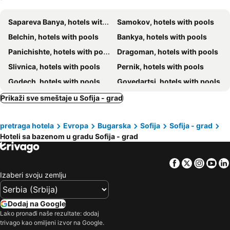
Sense Hotel Sofia
Atlantic
Sapareva Banya, hotels with pools
Samokov, hotels with pools
Hotel Dragalevtsi
Hotel Montecito
Belchin, hotels with pools
Bankya, hotels with pools
Hotel Gloria Palace Diplomat
Europe Hotel
Panichishte, hotels with pools
Dragoman, hotels with pools
Vila 6aTo Hotel & Wellnes
Jasmin Hotel
Slivnica, hotels with pools
Pernik, hotels with pools
Hotel Fashion - Free Parking
Aparthouse Borovo
Godech, hotels with pools
Govedartsi, hotels with pools
Hotel Bankya Palace
Hotel Villa Magus
Gorna Malina, hotels with pools
Kovachevci, hotels with pools
Prikaži sve smeštaje u Sofija - grad
Botevgrad, hotels with pools
Elin Pelin, hotels with pools
pretraga hotela
Evropa
Bugarska
Sofija
Sofija - grad
Ihtiman, hotels with pools
Svoge, hotels with pools
Hoteli sa bazenom u gradu Sofija - grad
Bojurishte, hotels with pools
Facebook
Twitter
Insta
Yo
Izaberi svoju zemlju
Dodaj na Google
Lako pronađi naše rezultate: dodaj
trivago kao omiljeni izvor na Google.