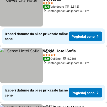
Pogledaj cene
4 Zvezdice
8,4
Vrlo dobro
2.542
Centar grada: udaljenost 4.8 km
Izaberi datume da bi se prikazale tačne
Pogledaj cene
cene
Sense Hotel Sofia
Deli
Dodati u favorite
Pogledaj
5 Zvezdice
8,9
Odlično
4.280
Centar grada: udaljenost 0.8 km
Izaberi datume da bi se prikazale tačne
Pogledaj cene
cene