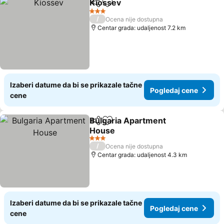
Kiossev
Deli
Dodati u favorite
Pogledaj cene
3 Zvezdice
/
Ocena nije dostupna
Centar grada: udaljenost 7.2 km
Izaberi datume da bi se prikazale tačne
Pogledaj cene
cene
Bulgaria Apartment
Deli
Dodati u favorite
House
Pogledaj cene
3 Zvezdice
/
Ocena nije dostupna
Centar grada: udaljenost 4.3 km
Izaberi datume da bi se prikazale tačne
Pogledaj cene
cene