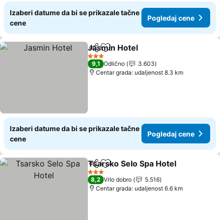
Izaberi datume da bi se prikazale tačne
Pogledaj cene
cene
Jasmin Hotel
Deli
Dodati u favorite
Pogledaj cen
3 Zvezdice
9,1
Odlično
3.603
Centar grada: udaljenost 8.3 km
Izaberi datume da bi se prikazale tačne
Pogledaj cene
cene
Tsarsko Selo Spa Hotel
Deli
Dodati u favorite
Pog
3 Zvezdice
8,2
Vrlo dobro
5.516
Centar grada: udaljenost 6.6 km