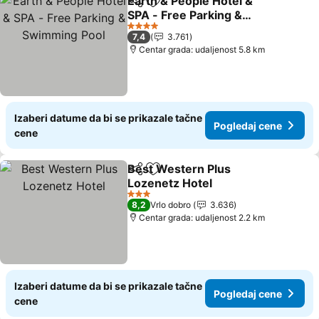
Earth & People Hotel &
Deli
Dodati u favorite
SPA - Free Parking &
Swimming Pool
Pogledaj cene
4 Zvezdice
7,4
3.761
Centar grada: udaljenost 5.8 km
Izaberi datume da bi se prikazale tačne
Pogledaj cene
cene
Best Western Plus
Deli
Dodati u favorite
Lozenetz Hotel
Pogledaj cene
3 Zvezdice
8,2
Vrlo dobro
3.636
Centar grada: udaljenost 2.2 km
Izaberi datume da bi se prikazale tačne
Pogledaj cene
cene