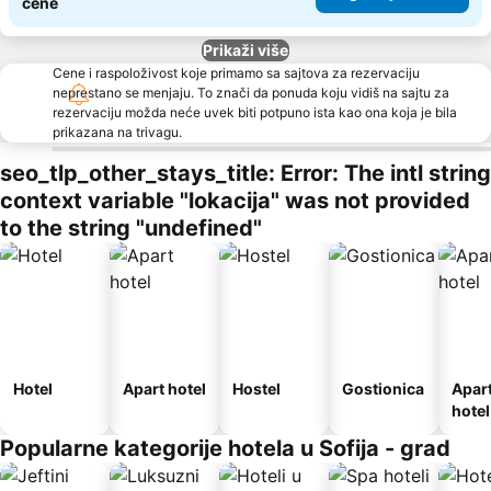
cene
Prikaži više
Cene i raspoloživost koje primamo sa sajtova za rezervaciju
neprestano se menjaju. To znači da ponuda koju vidiš na sajtu za
rezervaciju možda neće uvek biti potpuno ista kao ona koja je bila
prikazana na trivagu.
seo_tlp_other_stays_title: Error: The intl string
context variable "lokacija" was not provided
to the string "undefined"
Hotel
Apart hotel
Hostel
Gostionica
Apar
hotel
Popularne kategorije hotela u Sofija - grad