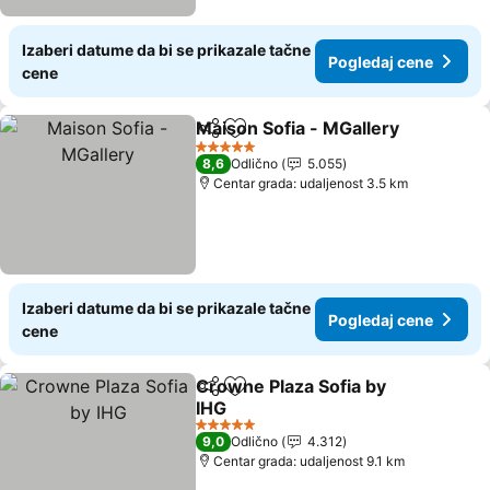
Izaberi datume da bi se prikazale tačne
Pogledaj cene
cene
Maison Sofia - MGallery
Deli
Dodati u favorite
Po
5 Zvezdice
8,6
Odlično
5.055
Centar grada: udaljenost 3.5 km
Izaberi datume da bi se prikazale tačne
Pogledaj cene
cene
Crowne Plaza Sofia by
Deli
Dodati u favorite
IHG
Pogledaj cene
5 Zvezdice
9,0
Odlično
4.312
Centar grada: udaljenost 9.1 km