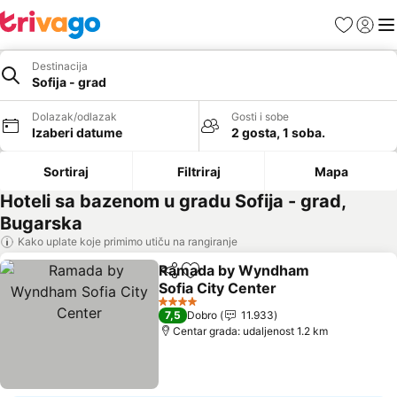
Favoriti
Prijavi
Men
Destinacija
Sofija - grad
Dolazak/odlazak
Gosti i sobe
Izaberi datume
2 gosta, 1 soba.
Sortiraj
Filtriraj
Mapa
Hoteli sa bazenom u gradu Sofija - grad,
Bugarska
Kako uplate koje primimo utiču na rangiranje
Ramada by Wyndham
Deli
Dodati u favorite
Sofia City Center
Pogledaj cene
4 Zvezdice
7,5
Dobro
11.933
Centar grada: udaljenost 1.2 km