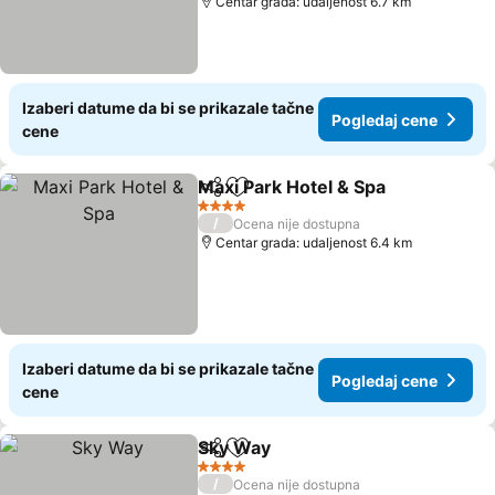
Centar grada: udaljenost 6.7 km
Izaberi datume da bi se prikazale tačne
Pogledaj cene
cene
Maxi Park Hotel & Spa
Deli
Dodati u favorite
Pogl
4 Zvezdice
/
Ocena nije dostupna
Centar grada: udaljenost 6.4 km
Izaberi datume da bi se prikazale tačne
Pogledaj cene
cene
Sky Way
Deli
Dodati u favorite
Pogledaj cene
4 Zvezdice
/
Ocena nije dostupna