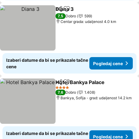
Diana 3
Deli
Dodati u favorite
Pogledaj cene
7,5
Dobro
599
Centar grada: udaljenost 4.0 km
Izaberi datume da bi se prikazale tačne
Pogledaj cene
cene
Hotel Bankya Palace
Deli
Dodati u favorite
Pogle
4 Zvezdice
7,6
Dobro
1.408
Bankya, Sofija - grad: udaljenost 14.2 km
Izaberi datume da bi se prikazale tačne
Pogledaj cene