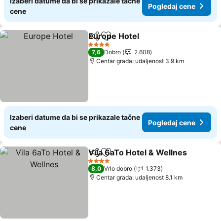
Izaberi datume da bi se prikazale tačne
Pogledaj cene
cene
Europe Hotel
Deli
Dodati u favorite
Pogledaj cen
4 Zvezdice
7,6
Dobro
2.608
Centar grada: udaljenost 3.9 km
Izaberi datume da bi se prikazale tačne
Pogledaj cene
cene
Vila 6aTo Hotel & Wellnes
Deli
Dodati u favorite
4 Zvezdice
8,0
Vrlo dobro
1.373
Centar grada: udaljenost 8.1 km