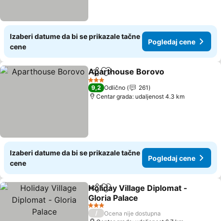
Izaberi datume da bi se prikazale tačne
Pogledaj cene
cene
Aparthouse Borovo
Deli
Dodati u favorite
Pogled
3 Zvezdice
9,2
Odlično
261
Centar grada: udaljenost 4.3 km
Izaberi datume da bi se prikazale tačne
Pogledaj cene
cene
Holiday Village Diplomat -
Deli
Dodati u favorite
Gloria Palace
Pogledaj cene
3 Zvezdice
/
Ocena nije dostupna