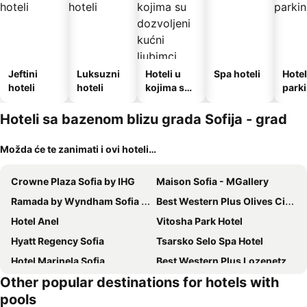
Jeftini
Luksuzni
Hoteli u
Spa hoteli
Hotel
hoteli
hoteli
kojima su
park
dozvoljeni
kućni
Hoteli sa bazenom blizu grada Sofija - grad
ljubimci
Možda će te zanimati i ovi hoteli…
Crowne Plaza Sofia by IHG
Maison Sofia - MGallery
Ramada by Wyndham Sofia City Center
Best Western Plus Olives City Hotel
Hotel Anel
Vitosha Park Hotel
Hyatt Regency Sofia
Tsarsko Selo Spa Hotel
Hotel Marinela Sofia
Best Western Plus Lozenetz Hotel
Other popular destinations for hotels with
Earth & People Hotel & SPA - Free Parking & Swimming Pool
Grand Hotel Millennium Sofia
pools
Hotel Lion Sofia
Central Point Boutique Hotel