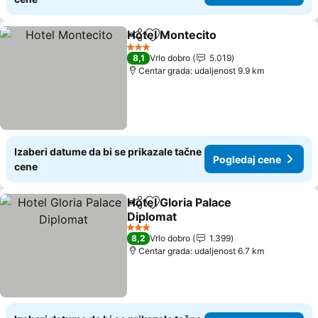
Hotel Montecito
Deli
Dodati u favorite
Pogledaj 
3 Zvezdice
8,1
Vrlo dobro
5.019
Centar grada: udaljenost 9.9 km
Izaberi datume da bi se prikazale tačne
Pogledaj cene
cene
Hotel Gloria Palace
Deli
Dodati u favorite
Diplomat
Pogledaj cene
3 Zvezdice
8,2
Vrlo dobro
1.399
Centar grada: udaljenost 6.7 km