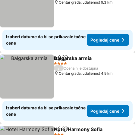
Centar grada: udaljenost 9.3 km
Izaberi datume da bi se prikazale tačne
Pogledaj cene
cene
Balgarska armia
Deli
Dodati u favorite
Pogledaj 
4 Zvezdice
/
Ocena nije dostupna
Centar grada: udaljenost 4.9 km
Izaberi datume da bi se prikazale tačne
Pogledaj cene
cene
Hotel Harmony Sofia
Deli
Dodati u favorite
Pogle