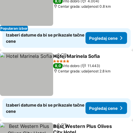
8,0
Vrlo dobro
4.004
Centar grada: udaljenost 0.8 km
Popularan izbor
Izaberi datume da bi se prikazale tačne
Pogledaj cene
cene
Hotel Marinela Sofia
Deli
Dodati u favorite
Pogle
5 Zvezdice
8,0
Vrlo dobro
11.443
Centar grada: udaljenost 2.8 km
Izaberi datume da bi se prikazale tačne
Pogledaj cene
cene
Best Western Plus Olives
Deli
Dodati u favorite
City Hotel