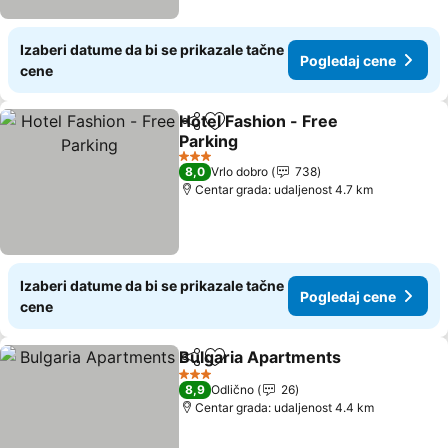
Izaberi datume da bi se prikazale tačne
Pogledaj cene
cene
Hotel Fashion - Free
Deli
Dodati u favorite
Parking
Pogledaj cene
3 Zvezdice
8,0
Vrlo dobro
738
Centar grada: udaljenost 4.7 km
Izaberi datume da bi se prikazale tačne
Pogledaj cene
cene
Bulgaria Apartments
Deli
Dodati u favorite
Pogle
3 Zvezdice
8,9
Odlično
26
Centar grada: udaljenost 4.4 km