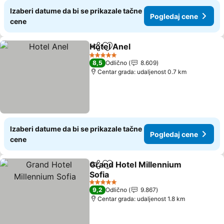
Izaberi datume da bi se prikazale tačne
Pogledaj cene
cene
Hotel Anel
Deli
Dodati u favorite
Pogledaj cene
5 Zvezdice
8,5
Odlično
8.609
Centar grada: udaljenost 0.7 km
Izaberi datume da bi se prikazale tačne
Pogledaj cene
cene
Grand Hotel Millennium
Deli
Dodati u favorite
Sofia
Pogledaj cene
5 Zvezdice
9,2
Odlično
9.867
Centar grada: udaljenost 1.8 km