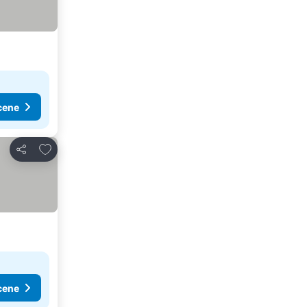
cene
Dodati u favorite
Deli
cene