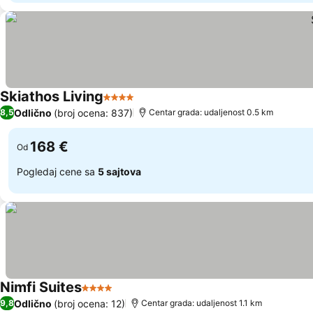
Skiathos Living
4 Zvezdice
Odlično
(broj ocena: 837)
8,5
Centar grada: udaljenost 0.5 km
168 €
Od
Pogledaj cene sa
5 sajtova
Nimfi Suites
4 Zvezdice
Odlično
(broj ocena: 12)
9,8
Centar grada: udaljenost 1.1 km