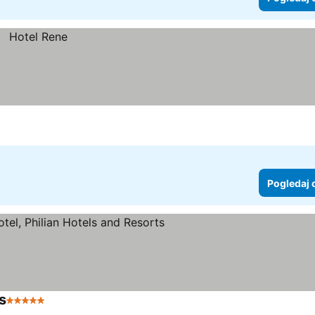
Pogledaj 
s
5 Zvezdice