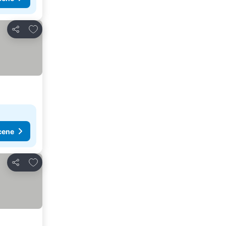
Dodati u favorite
Deli
cene
Dodati u favorite
Deli