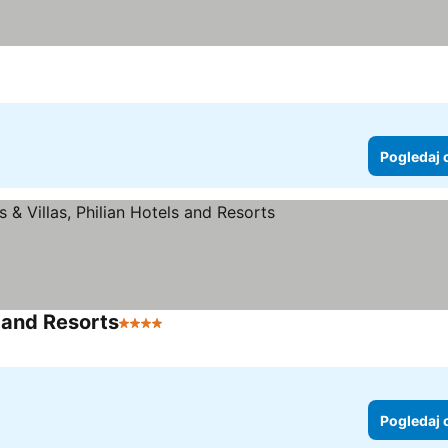
Pogledaj 
s and Resorts
4 Zvezdice
Pogledaj 