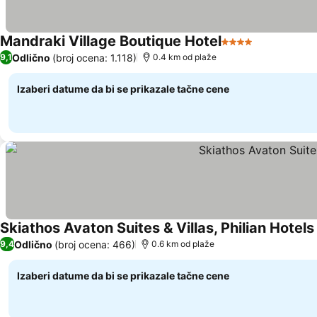
Mandraki Village Boutique Hotel
4 Zvezdice
Odlično
(broj ocena: 1.118)
9,1
0.4 km od plaže
Izaberi datume da bi se prikazale tačne cene
Skiathos Avaton Suites & Villas, Philian Hotel
Odlično
(broj ocena: 466)
9,4
0.6 km od plaže
Izaberi datume da bi se prikazale tačne cene