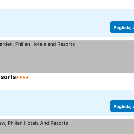
Pogledaj 
esorts
4 Zvezdice
Pogledaj 