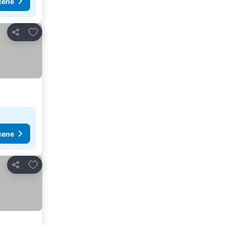
cene
Dodati u favorite
Deli
cene
Dodati u favorite
Deli