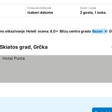
Dolazak/odlazak
Gosti i sobe
Izaberi datume
2 gosta, 1 soba.
no otkazivanje
Hoteli
ocena: 8,0+
Blizu centra grada
Bazen
D
Skiatos grad, Grčka