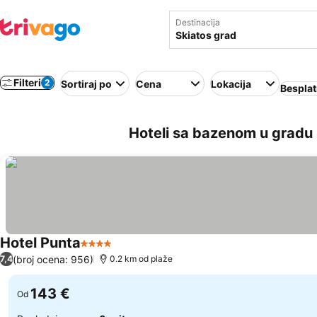
Destinacija
Filteri
2
Sortiraj po
Cena
Lokacija
Besplat
Hoteli sa bazenom u gradu 
Hotel Punta
4 Zvezdice
(broj ocena: 956)
7,4
0.2 km od plaže
143 €
Od