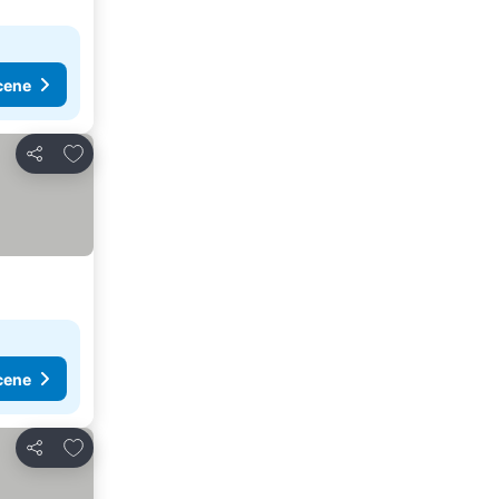
cene
Dodati u favorite
Deli
cene
Dodati u favorite
Deli