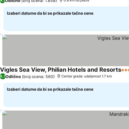
Odlično
(broj ocena: 1.858)
9,1
0.8 km od plaže
Izaberi datume da bi se prikazale tačne cene
Vigles Sea View, Philian Hotels and Resorts
3 Z
Odlično
(broj ocena: 560)
8,7
Centar grada: udaljenost 1.7 km
Izaberi datume da bi se prikazale tačne cene