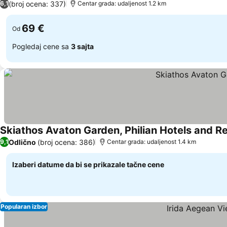
(broj ocena: 337)
6,1
Centar grada: udaljenost 1.2 km
69 €
Od
Pogledaj cene sa
3 sajta
Skiathos Avaton Garden, Philian Hotels and R
Odlično
(broj ocena: 386)
9,1
Centar grada: udaljenost 1.4 km
Izaberi datume da bi se prikazale tačne cene
Popularan izbor