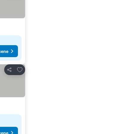
cene
Dodati u favorite
Deli
cene