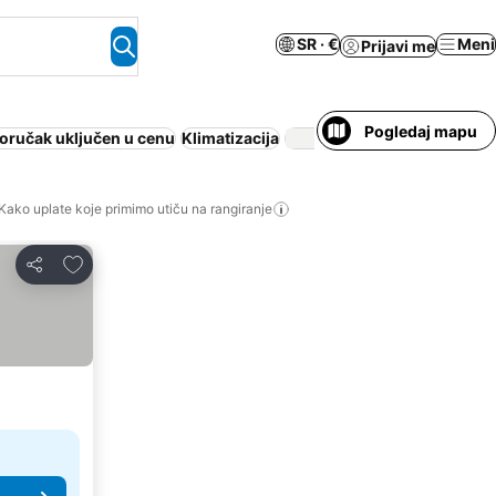
SR · €
Meni
Prijavi me
Pogledaj mapu
oručak uključen u cenu
Klimatizacija
Cela kuća/apart
Kako uplate koje primimo utiču na rangiranje
Dodati u favorite
Deli