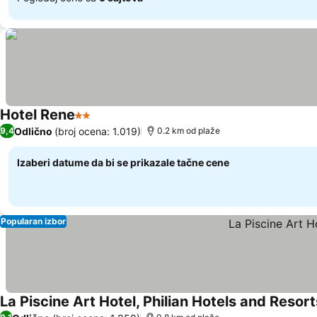
Hotel Rene
2 Zvezdice
Odlično
(broj ocena: 1.019)
9,4
0.2 km od plaže
Izaberi datume da bi se prikazale tačne cene
Popularan izbor
La Piscine Art Hotel, Philian Hotels and Resort