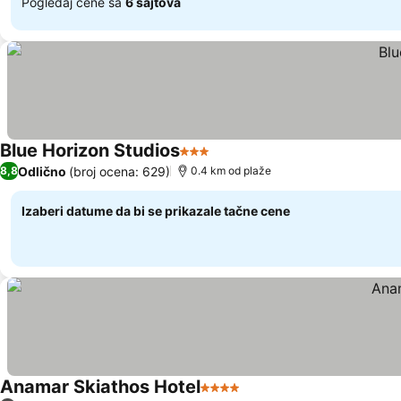
Pogledaj cene sa
6 sajtova
Blue Horizon Studios
3 Zvezdice
Odlično
(broj ocena: 629)
8,8
0.4 km od plaže
Izaberi datume da bi se prikazale tačne cene
Anamar Skiathos Hotel
4 Zvezdice