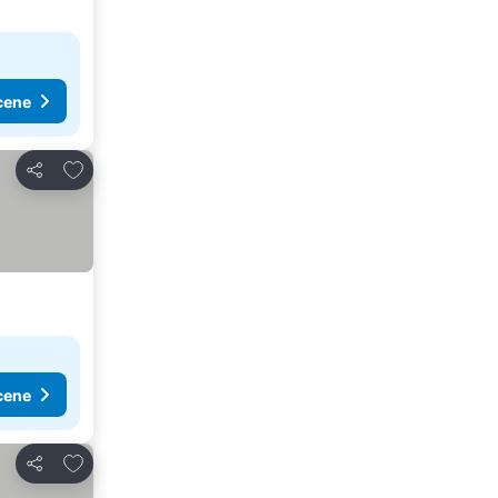
cene
Dodati u favorite
Deli
cene
Dodati u favorite
Deli