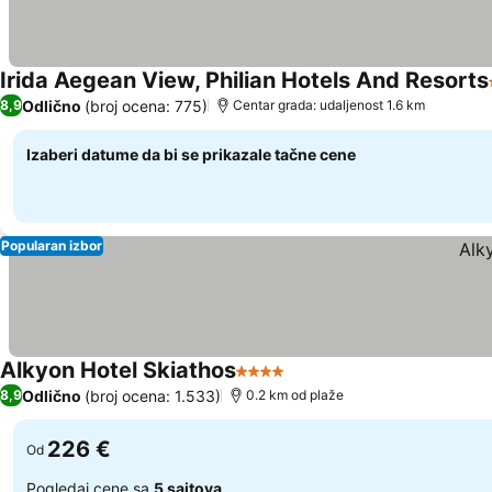
Irida Aegean View, Philian Hotels And Resorts
Odlično
(broj ocena: 775)
8,9
Centar grada: udaljenost 1.6 km
Izaberi datume da bi se prikazale tačne cene
Popularan izbor
Alkyon Hotel Skiathos
4 Zvezdice
Odlično
(broj ocena: 1.533)
8,9
0.2 km od plaže
226 €
Od
Pogledaj cene sa
5 sajtova