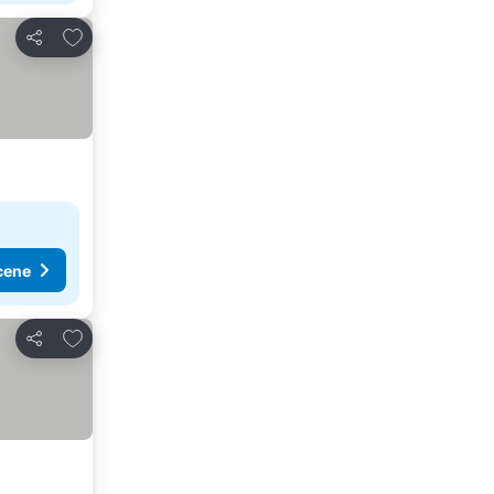
Dodati u favorite
Deli
cene
Dodati u favorite
Deli