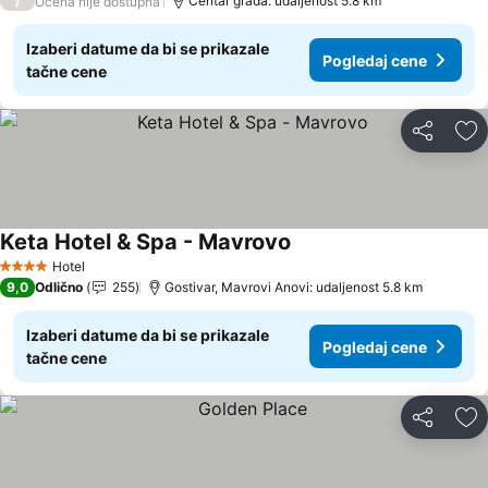
/
Centar grada: udaljenost 5.8 km
Ocena nije dostupna
Izaberi datume da bi se prikazale
Pogledaj cene
tačne cene
Deli
Do
Keta Hotel & Spa - Mavrovo
Hotel
4 Zvezdice
9,0
Odlično
255
Gostivar, Mavrovi Anovi: udaljenost 5.8 km
Izaberi datume da bi se prikazale
Pogledaj cene
tačne cene
Deli
Do