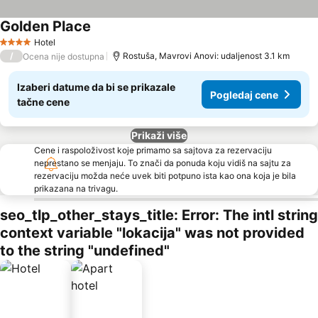
Golden Place
Hotel
4 Zvezdice
/
Rostuša, Mavrovi Anovi: udaljenost 3.1 km
Ocena nije dostupna
Izaberi datume da bi se prikazale
Pogledaj cene
tačne cene
Prikaži više
Cene i raspoloživost koje primamo sa sajtova za rezervaciju
neprestano se menjaju. To znači da ponuda koju vidiš na sajtu za
rezervaciju možda neće uvek biti potpuno ista kao ona koja je bila
prikazana na trivagu.
seo_tlp_other_stays_title: Error: The intl string
context variable "lokacija" was not provided
to the string "undefined"