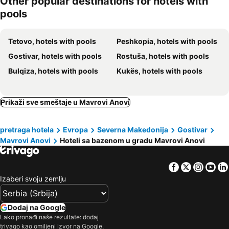
Other popular destinations for hotels with
pools
Tetovo, hotels with pools
Peshkopia, hotels with pools
Gostivar, hotels with pools
Rostuša, hotels with pools
Bulqiza, hotels with pools
Kukës, hotels with pools
Prikaži sve smeštaje u Mavrovi Anovi
pretraga hotela
Evropa
Severna Makedonija
Gostivar
Mavrovi Anovi
Hoteli sa bazenom u gradu Mavrovi Anovi
Facebook
Twitter
Insta
Yo
Izaberi svoju zemlju
Dodaj na Google
Lako pronađi naše rezultate: dodaj
trivago kao omiljeni izvor na Google.