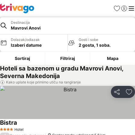
Favoriti
Prijavi
Men
Destinacija
Mavrovi Anovi
Dolazak/odlazak
Gosti i sobe
Izaberi datume
2 gosta, 1 soba.
Sortiraj
Filtriraj
Mapa
Hoteli sa bazenom u gradu Mavrovi Anovi,
Severna Makedonija
Kako uplate koje primimo utiču na rangiranje
Deli
Do
Bistra
Hotel
4 Zvezdice