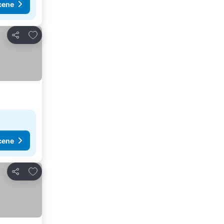
cene
Dodati u favorite
Deli
cene
Dodati u favorite
Deli