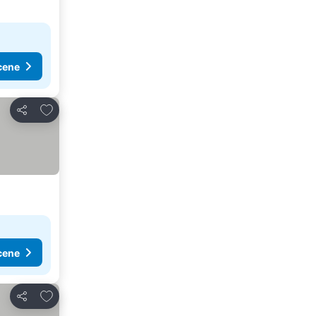
cene
Dodati u favorite
Deli
cene
Dodati u favorite
Deli