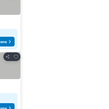
cene
Dodati u favorite
Deli
cene