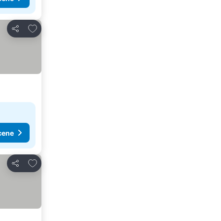
Dodati u favorite
Deli
cene
Dodati u favorite
Deli