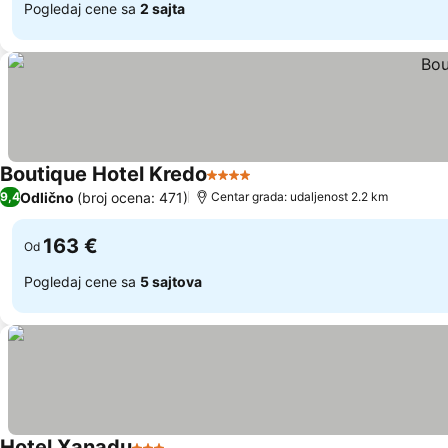
Pogledaj cene sa
2 sajta
Boutique Hotel Kredo
4 Zvezdice
Odlično
(broj ocena: 471)
9,4
Centar grada: udaljenost 2.2 km
163 €
Od
Pogledaj cene sa
5 sajtova
Hotel Xanadu