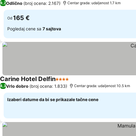
Odlično
(broj ocena: 2.167)
9,2
Centar grada: udaljenost 1.7 km
165 €
Od
Pogledaj cene sa
7 sajtova
Carine Hotel Delfin
4 Zvezdice
Vrlo dobro
(broj ocena: 1.833)
8,3
Centar grada: udaljenost 10.5 km
Izaberi datume da bi se prikazale tačne cene