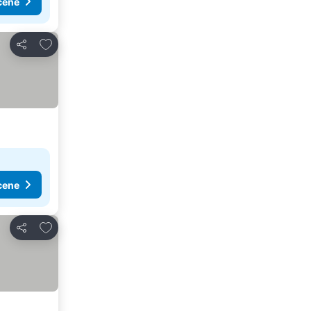
cene
Dodati u favorite
Deli
cene
Dodati u favorite
Deli