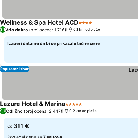
Wellness & Spa Hotel ACD
4 Zvezdice
Vrlo dobro
(broj ocena: 1.716)
8,1
0.1 km od plaže
Izaberi datume da bi se prikazale tačne cene
Popularan izbor
Lazure Hotel & Marina
5 Zvezdice
Odlično
(broj ocena: 2.447)
9,6
0.2 km od plaže
311 €
Od
Pogledaj cene sa
7 sajtova