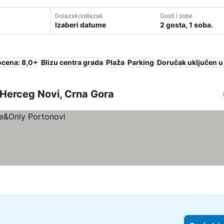
Dolazak/odlazak
Gosti i sobe
Izaberi datume
2 gosta, 1 soba.
ocena: 8,0+
Blizu centra grada
Plaža
Parking
Doručak uključen u
 Herceg Novi, Crna Gora