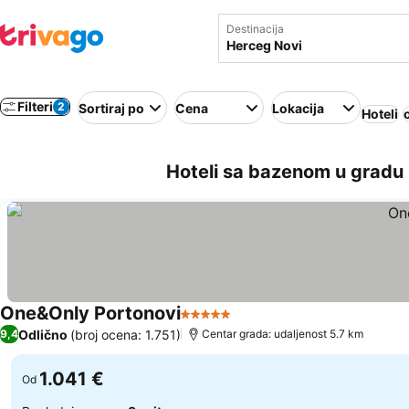
Destinacija
Filteri
2
Sortiraj po
Cena
Lokacija
Hoteli
Hoteli sa bazenom u gradu
One&Only Portonovi
5 Zvezdice
Odlično
(broj ocena: 1.751)
9,4
Centar grada: udaljenost 5.7 km
1.041 €
Od