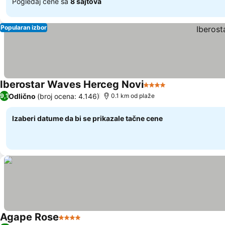
Pogledaj cene sa
8 sajtova
Popularan izbor
Iberostar Waves Herceg Novi
4 Zvezdice
Odlično
(broj ocena: 4.146)
9,1
0.1 km od plaže
Izaberi datume da bi se prikazale tačne cene
Agape Rose
4 Zvezdice