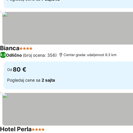
Bianca
4 Zvezdice
Odlično
(broj ocena: 356)
9,0
Centar grada: udaljenost 9.3 km
80 €
Od
Pogledaj cene sa
2 sajta
Hotel Perla
4 Zvezdice