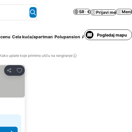
SR · €
Meni
Prijavi me
Pogledaj mapu
 cenu
Cela kuća/apartman
Polupansion
Apart hotel
Bazen
Wi
Kako uplate koje primimo utiču na rangiranje
Dodati u favorite
Deli