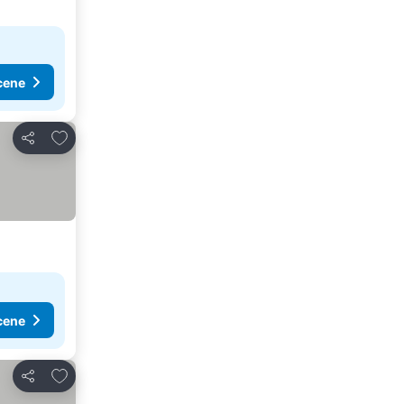
cene
Dodati u favorite
Deli
cene
Dodati u favorite
Deli