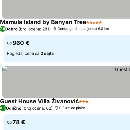
Mamula Island by Banyan Tree
5 Zvezdice
Dobro
(broj ocena: 281)
7,9
Centar grada: udaljenost 6.8 km
960 €
Od
Pogledaj cene sa
2 sajta
Guest House Villa Živanović
3 Zvezdice
Odlično
(broj ocena: 62)
8,6
0.8 km od plaže
78 €
Od