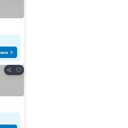
cene
Dodati u favorite
Deli