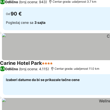
Odlično
(broj ocena: 943)
8,8
Centar grada: udaljenost 3.7 km
90 €
Od
Pogledaj cene sa
3 sajta
Carine Hotel Park
4 Zvezdice
Odlično
(broj ocena: 4.115)
8,5
Centar grada: udaljenost 11.0 km
Izaberi datume da bi se prikazale tačne cene