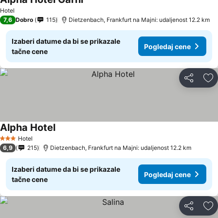
Pogledaj cene
Hotel
7,6
Dobro
115
Dietzenbach, Frankfurt na Majni: udaljenost 12.2 km
Izaberi datume da bi se prikazale
Pogledaj cene
tačne cene
Deli
Do
Alpha Hotel
Pogledaj cene
Hotel
3 Zvezdice
6,9
215
Dietzenbach, Frankfurt na Majni: udaljenost 12.2 km
Izaberi datume da bi se prikazale
Pogledaj cene
tačne cene
Deli
Do