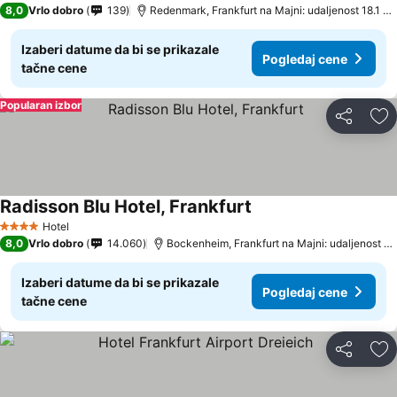
8,0
Vrlo dobro
139
Redenmark, Frankfurt na Majni: udaljenost 18.1 k
Izaberi datume da bi se prikazale
Pogledaj cene
tačne cene
Popularan izbor
Deli
Do
Radisson Blu Hotel, Frankfurt
Pogledaj cene
Hotel
4 Zvezdice
8,0
Vrlo dobro
14.060
Bockenheim, Frankfurt na Majni: udaljenost 3.
Izaberi datume da bi se prikazale
Pogledaj cene
tačne cene
Deli
Do