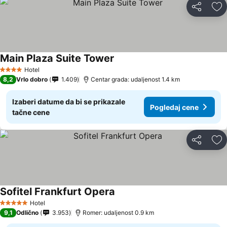
Deli
Do
Main Plaza Suite Tower
Pogledaj cene
Hotel
4 Zvezdice
8,2
Vrlo dobro
1.409
Centar grada: udaljenost 1.4 km
Izaberi datume da bi se prikazale
Pogledaj cene
tačne cene
Deli
Do
Sofitel Frankfurt Opera
Pogledaj cene
Hotel
5 Zvezdice
9,1
Odlično
3.953
Romer: udaljenost 0.9 km