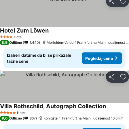
Deli
Do
Hotel Zum Löwen
Pogledaj cene
Hotel
4 Zvezdice
8,5
Odlično
1.440
Merfelden-Valdorf, Frankfurt na Majni: udaljenost 
Izaberi datume da bi se prikazale
Pogledaj cene
tačne cene
Deli
Do
Villa Rothschild, Autograph Collection
Pogledaj 
Hotel
5 Zvezdice
9,0
Odlično
867
Königstein, Frankfurt na Majni: udaljenost 16.6 km