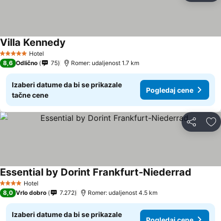
Villa Kennedy
Pogledaj cene
Hotel
5 Zvezdice
8,6
Odlično
75
Romer: udaljenost 1.7 km
Izaberi datume da bi se prikazale
Pogledaj cene
tačne cene
Deli
Do
Essential by Dorint Frankfurt-Niederrad
Pogleda
Hotel
4 Zvezdice
8,0
Vrlo dobro
7.272
Romer: udaljenost 4.5 km
Izaberi datume da bi se prikazale
Pogledaj cene