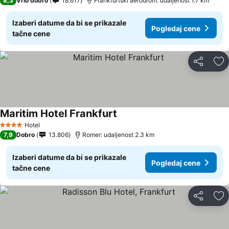
8,3
Vrlo dobro
18.617
Frankfurtski aerodrom: udaljenost 1.7 km
Izaberi datume da bi se prikazale
Pogledaj cene
tačne cene
Deli
Do
Maritim Hotel Frankfurt
Pogledaj cene
Hotel
4 Zvezdice
7,9
Dobro
13.806
Romer: udaljenost 2.3 km
Izaberi datume da bi se prikazale
Pogledaj cene
tačne cene
Deli
Do