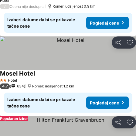
Hotel
/
Romer: udaljenost 0.9 km
Ocena nije dostupna
Izaberi datume da bi se prikazale
Pogledaj cene
tačne cene
Deli
Do
Mosel Hotel
Pogledaj cene
Hotel
2 Zvezdice
4,7
634
Romer: udaljenost 1.2 km
Izaberi datume da bi se prikazale
Pogledaj cene
tačne cene
Popularan izbor
Deli
Do