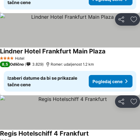
tačne cene
Deli
Do
Lindner Hotel Frankfurt Main Plaza
Pogledaj cene
Hotel
4 Zvezdice
8,5
Odlično
3.829
Romer: udaljenost 1.2 km
Izaberi datume da bi se prikazale
Pogledaj cene
tačne cene
Deli
Do
Regis Hotelschiff 4 Frankfurt
Pogledaj cene