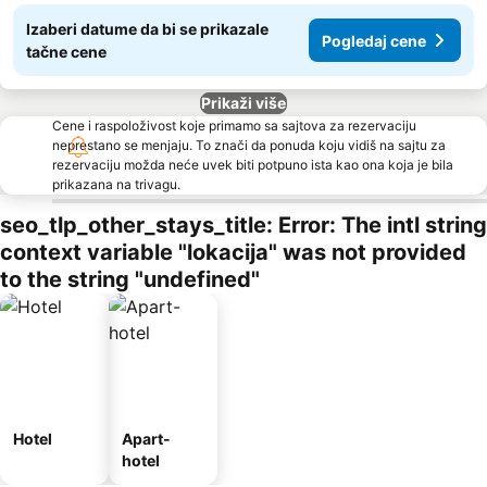
Izaberi datume da bi se prikazale
Pogledaj cene
tačne cene
Prikaži više
Cene i raspoloživost koje primamo sa sajtova za rezervaciju
neprestano se menjaju. To znači da ponuda koju vidiš na sajtu za
rezervaciju možda neće uvek biti potpuno ista kao ona koja je bila
prikazana na trivagu.
seo_tlp_other_stays_title: Error: The intl string
context variable "lokacija" was not provided
to the string "undefined"
Hotel
Apart-
hotel