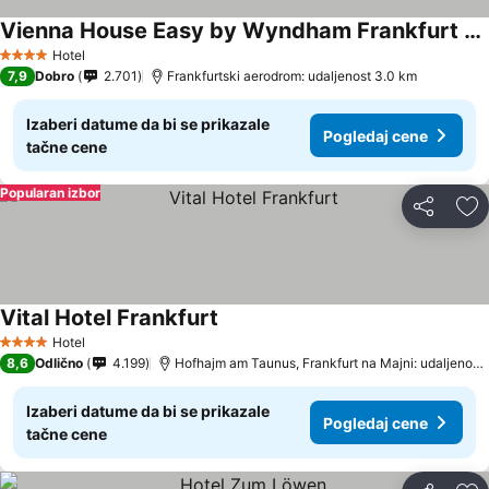
Vienna House Easy by Wyndham Frankfurt Airport
Pogledaj cene
Hotel
4 Zvezdice
7,9
Dobro
2.701
Frankfurtski aerodrom: udaljenost 3.0 km
Izaberi datume da bi se prikazale
Pogledaj cene
tačne cene
Popularan izbor
Deli
Do
Vital Hotel Frankfurt
Pogledaj cene
Hotel
4 Zvezdice
8,6
Odlično
4.199
Hofhajm am Taunus, Frankfurt na Majni: udaljenost
Izaberi datume da bi se prikazale
Pogledaj cene
tačne cene