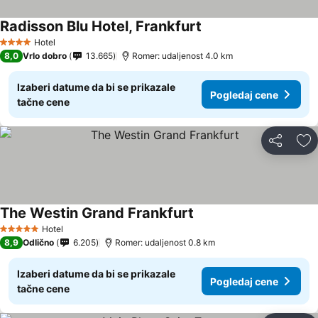
Radisson Blu Hotel, Frankfurt
Pogledaj cene
Hotel
4 Zvezdice
8,0
Vrlo dobro
13.665
Romer: udaljenost 4.0 km
Izaberi datume da bi se prikazale
Pogledaj cene
tačne cene
Deli
Do
The Westin Grand Frankfurt
Pogledaj cene
Hotel
5 Zvezdice
8,9
Odlično
6.205
Romer: udaljenost 0.8 km
Izaberi datume da bi se prikazale
Pogledaj cene
tačne cene