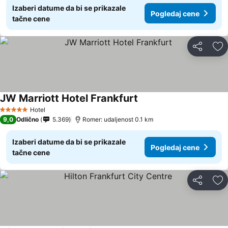
Izaberi datume da bi se prikazale
Pogledaj cene
tačne cene
Deli
Do
JW Marriott Hotel Frankfurt
Pogledaj cene
Hotel
5 Zvezdice
9,0
Odlično
5.369
Romer: udaljenost 0.1 km
Izaberi datume da bi se prikazale
Pogledaj cene
tačne cene
Deli
Do