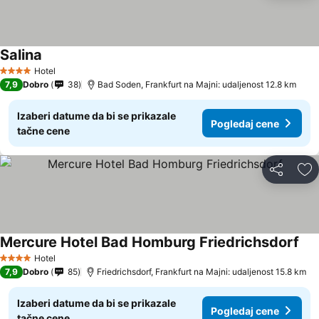
Salina
Pogledaj cene
Hotel
4 Zvezdice
7,9
Dobro
38
Bad Soden, Frankfurt na Majni: udaljenost 12.8 km
Izaberi datume da bi se prikazale
Pogledaj cene
tačne cene
Deli
Do
Mercure Hotel Bad Homburg Friedrichsdorf
Pog
Hotel
4 Zvezdice
7,9
Dobro
85
Friedrichsdorf, Frankfurt na Majni: udaljenost 15.8 km
Izaberi datume da bi se prikazale
Pogledaj cene
tačne cene