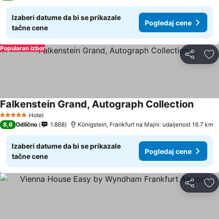
Izaberi datume da bi se prikazale
Pogledaj cene
tačne cene
Popularan izbor
Deli
Do
Falkenstein Grand, Autograph Collection
Pogled
Hotel
5 Zvezdice
8,6
Odlično
1.868
Königstein, Frankfurt na Majni: udaljenost 16.7 km
Izaberi datume da bi se prikazale
Pogledaj cene
tačne cene
Deli
Do