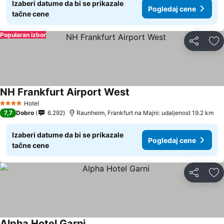
Izaberi datume da bi se prikazale
Pogledaj cene
tačne cene
Popularan izbor
Deli
Do
NH Frankfurt Airport West
Pogledaj cene
Hotel
4 Zvezdice
7,7
Dobro
6.292
Raunheim, Frankfurt na Majni: udaljenost 19.2 km
Izaberi datume da bi se prikazale
Pogledaj cene
tačne cene
Deli
Do
Alpha Hotel Garni