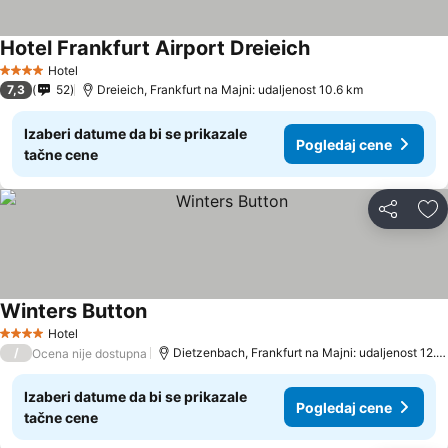
Hotel Frankfurt Airport Dreieich
Pogledaj cene
Hotel
4 Zvezdice
7,3
52
Dreieich, Frankfurt na Majni: udaljenost 10.6 km
Izaberi datume da bi se prikazale
Pogledaj cene
tačne cene
Deli
Do
Winters Button
Pogledaj cene
Hotel
4 Zvezdice
/
Dietzenbach, Frankfurt na Majni: udaljenost 12.5
Ocena nije dostupna
Izaberi datume da bi se prikazale
Pogledaj cene
tačne cene