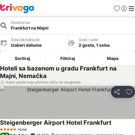
Favoriti
Prijavi
Men
Destinacija
Frankfurt na Majni
Dolazak/odlazak
Gosti i sobe
Izaberi datume
2 gosta, 1 soba.
Sortiraj
Filtriraj
Mapa
Hoteli sa bazenom u gradu Frankfurt na
Majni, Nemačka
Kako uplate koje primimo utiču na rangiranje
Deli
Do
Steigenberger Airport Hotel Frankfurt
Pogledaj 
Hotel
5 Zvezdice