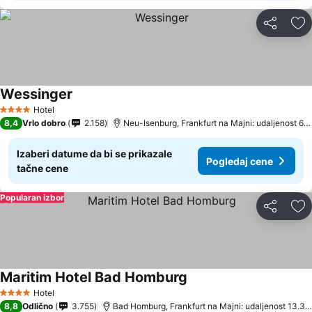
Deli
Do
Wessinger
Pogledaj cene
Hotel
4 Zvezdice
8,4
Vrlo dobro
2.158
Neu-Isenburg, Frankfurt na Majni: udaljenost 6.
Izaberi datume da bi se prikazale
Pogledaj cene
tačne cene
Popularan izbor
Deli
Do
Maritim Hotel Bad Homburg
Pogledaj cene
Hotel
4 Zvezdice
8,8
Odlično
3.755
Bad Homburg, Frankfurt na Majni: udaljenost 13.3 