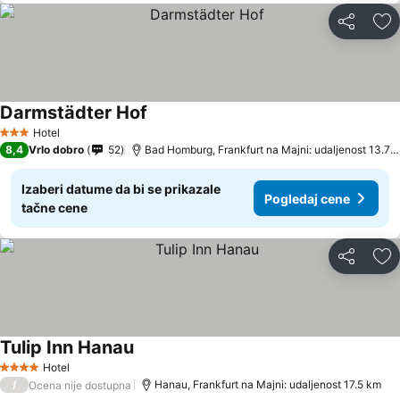
Deli
Do
Darmstädter Hof
Pogledaj cene
Hotel
3 Zvezdice
8,4
Vrlo dobro
52
Bad Homburg, Frankfurt na Majni: udaljenost 13.7 
Izaberi datume da bi se prikazale
Pogledaj cene
tačne cene
Deli
Do
Tulip Inn Hanau
Pogledaj cene
Hotel
4 Zvezdice
/
Hanau, Frankfurt na Majni: udaljenost 17.5 km
Ocena nije dostupna