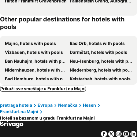
Hilton Frankfurt Gravenbruch
Falkenstein Grand, Autograph Collection
Other popular destinations for hotels with
pools
Majnc, hotels with pools
Bad Orb, hotels with pools
Vizbaden, hotels with pools
Darmštat, hotels with pools
Ban Nauhajm, hotels with pools
Neu-Isenburg, hotels with pools
Nidernhauzen, hotels with pools
Niedernberg, hotels with pools
Bad Homburg, hotels with pools
Kelsterbah, hotels with pools
Raunheim, hotels with pools
Königstein, hotels with pools
Prikaži sve smeštaje u Frankfurt na Majni
Hofhajm am Taunus, hotels with pools
Ešborn, hotels with pools
pretraga hotela
Evropa
Nemačka
Hesen
Nirštajn, hotels with pools
Sehajm-Jugenhajm, hotels with pools
Frankfurt na Majni
Hösbach, hotels with pools
Hohenštajn, hotels with pools
Hoteli sa bazenom u gradu Frankfurt na Majni
Köngernheim, hotels with pools
Merfelden-Valdorf, hotels with pools
Sailauf, hotels with pools
Lindenfels, hotels with pools
Facebook
Twitter
Insta
Yo