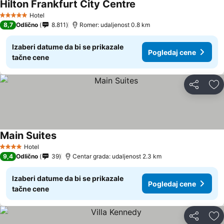
Hilton Frankfurt City Centre
Pogledaj cene
Hotel
5 Zvezdice
8,7
Odlično
8.811
Romer: udaljenost 0.8 km
Izaberi datume da bi se prikazale
Pogledaj cene
tačne cene
Deli
Do
Main Suites
Pogledaj cene
Hotel
4 Zvezdice
9,4
Odlično
39
Centar grada: udaljenost 2.3 km
Izaberi datume da bi se prikazale
Pogledaj cene
tačne cene
Deli
Do