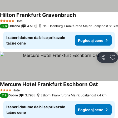
Hilton Frankfurt Gravenbruch
Pogledaj cene
Hotel
5 Zvezdice
8,6
Odlično
4.517
Neu-Isenburg, Frankfurt na Majni: udaljenost 8.1 km
Izaberi datume da bi se prikazale
Pogledaj cene
tačne cene
Deli
Do
Mercure Hotel Frankfurt Eschborn Ost
Pogledaj 
Hotel
4 Zvezdice
7,9
Dobro
3.798
Ešborn, Frankfurt na Majni: udaljenost 7.4 km
Izaberi datume da bi se prikazale
Pogledaj cene
tačne cene