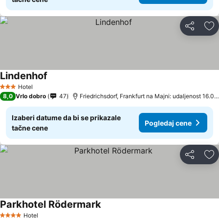
Deli
Do
Lindenhof
Pogledaj cene
Hotel
3 Zvezdice
8,0
Vrlo dobro
47
Friedrichsdorf, Frankfurt na Majni: udaljenost 16.0 
Izaberi datume da bi se prikazale
Pogledaj cene
tačne cene
Deli
Do
Parkhotel Rödermark
Pogledaj cene
Hotel
4 Zvezdice