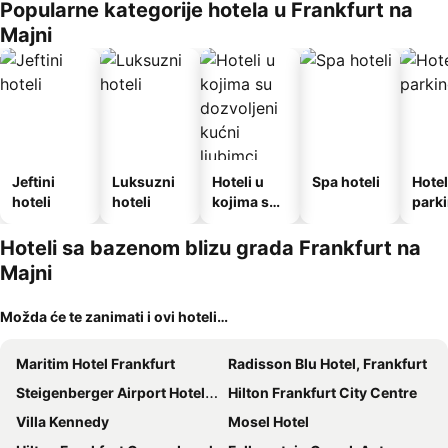
Popularne kategorije hotela u Frankfurt na
Majni
Jeftini
Luksuzni
Hoteli u
Spa hoteli
Hotel
hoteli
hoteli
kojima su
park
dozvoljeni
kućni
Hoteli sa bazenom blizu grada Frankfurt na
ljubimci
Majni
Možda će te zanimati i ovi hoteli…
Maritim Hotel Frankfurt
Radisson Blu Hotel, Frankfurt
Steigenberger Airport Hotel Frankfurt
Hilton Frankfurt City Centre
Villa Kennedy
Mosel Hotel