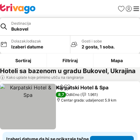
Favoriti
Prijavi
Men
Destinacija
Bukovel
Dolazak/odlazak
Gosti i sobe
Izaberi datume
2 gosta, 1 soba.
Sortiraj
Filtriraj
Mapa
Hoteli sa bazenom u gradu Bukovel, Ukrajina
Kako uplate koje primimo utiču na rangiranje
Karpatski Hotel & Spa
Deli
Dodati u favorite
8,7
Odlično
1.961
Centar grada: udaljenost 5.9 km
Izaberi datume da bi se prikazale tačne