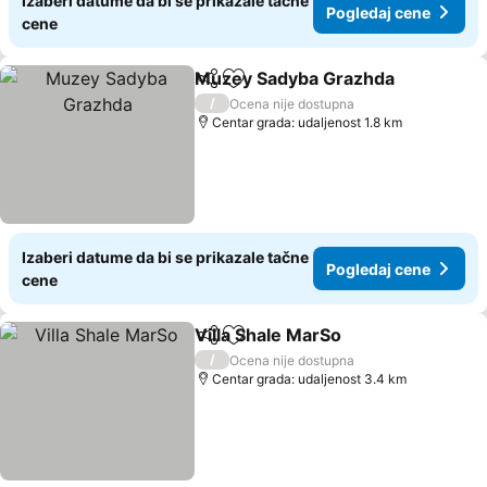
Izaberi datume da bi se prikazale tačne
Pogledaj cene
cene
Muzey Sadyba Grazhda
Deli
Dodati u favorite
/
Ocena nije dostupna
Centar grada: udaljenost 1.8 km
Izaberi datume da bi se prikazale tačne
Pogledaj cene
cene
Villa Shale MarSo
Deli
Dodati u favorite
/
Ocena nije dostupna
Centar grada: udaljenost 3.4 km