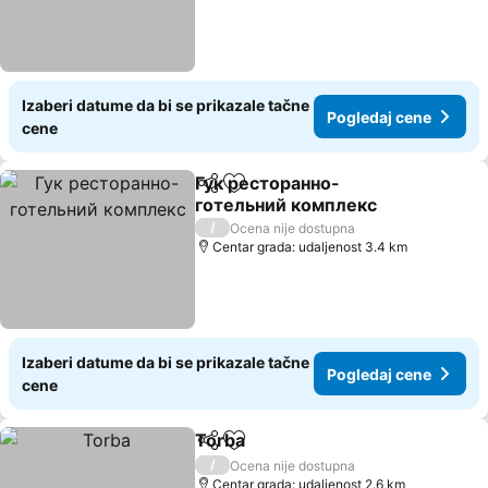
Izaberi datume da bi se prikazale tačne
Pogledaj cene
cene
Гук ресторанно-
Deli
Dodati u favorite
готельний комплекс
/
Ocena nije dostupna
Centar grada: udaljenost 3.4 km
Izaberi datume da bi se prikazale tačne
Pogledaj cene
cene
Torba
Deli
Dodati u favorite
/
Ocena nije dostupna
Centar grada: udaljenost 2.6 km