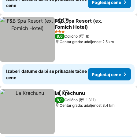
Pogledaj cene
cene
F&B Spa Resort (ex.
Deli
Dodati u favorite
Fomich Hotel)
3 Zvezdice
8,6
Odlično
8
Centar grada: udaljenost 2.5 km
Izaberi datume da bi se prikazale tačne
Pogledaj cene
cene
La Кrechunu
Deli
Dodati u favorite
8,9
Odlično
1.311
Centar grada: udaljenost 3.4 km