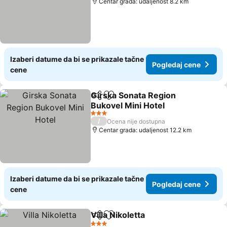
Centar grada: udaljenost 8.2 km
Izaberi datume da bi se prikazale tačne
Pogledaj cene
cene
Girska Sonata Region
Deli
Dodati u favorite
Bukovel Mini Hotel
3 Zvezdice
/
Ocena nije dostupna
Centar grada: udaljenost 12.2 km
Izaberi datume da bi se prikazale tačne
Pogledaj cene
cene
Villa Nikoletta
Deli
Dodati u favorite