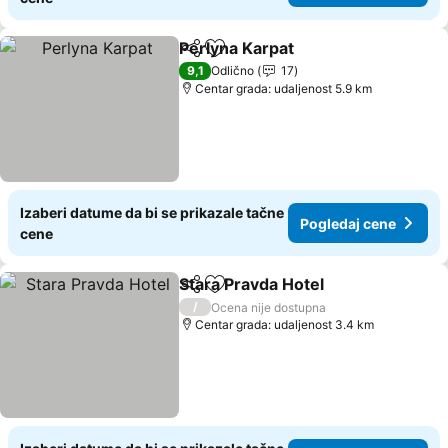
Perlyna Karpat
Deli
Dodati u favorite
9,1
Odlično
17
Centar grada: udaljenost 5.9 km
Izaberi datume da bi se prikazale tačne
Pogledaj cene
cene
Stara Pravda Hotel
Deli
Dodati u favorite
/
Ocena nije dostupna
Centar grada: udaljenost 3.4 km