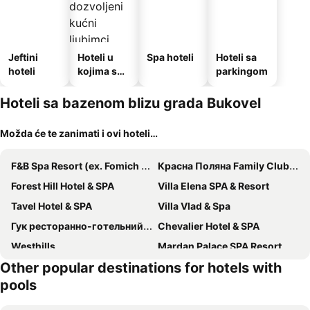
Jeftini
Hoteli u
Spa hoteli
Hoteli sa
hoteli
kojima su
parkingom
dozvoljeni
kućni
Hoteli sa bazenom blizu grada Bukovel
ljubimci
Možda će te zanimati i ovi hoteli…
F&B Spa Resort (ex. Fomich Hotel)
Красна Поляна Family Club Resorts
Forest Hill Hotel & SPA
Villa Elena SPA & Resort
Tavel Hotel & SPA
Villa Vlad & Spa
Гук ресторанно-готельний комплекс
Chevalier Hotel & SPA
Westhills
Mardan Palace SPA Resort
Other popular destinations for hotels with
SPA Resort HeRICH
Bukville Hotel & SPA
pools
Lavanda Country Club
Yaremche Club Hotel
"Діброва"
Rubel