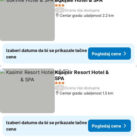
Bukville Hotel & SPA
Deli
Dodati u favorite
3 Zvezdice
/
Ocena nije dostupna
Centar grada: udaljenost 2.2 km
Izaberi datume da bi se prikazale tačne
Pogledaj cene
cene
Kasimir Resort Hotel &
Deli
Dodati u favorite
SPA
3 Zvezdice
/
Ocena nije dostupna
Centar grada: udaljenost 1.5 km
Izaberi datume da bi se prikazale tačne
Pogledaj cene
cene