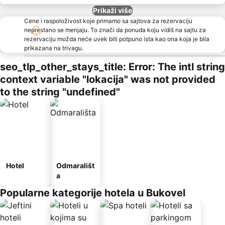
Prikaži više
Cene i raspoloživost koje primamo sa sajtova za rezervaciju
neprestano se menjaju. To znači da ponuda koju vidiš na sajtu za
rezervaciju možda neće uvek biti potpuno ista kao ona koja je bila
prikazana na trivagu.
seo_tlp_other_stays_title: Error: The intl string
context variable "lokacija" was not provided
to the string "undefined"
Hotel
Odmarališt
a
Popularne kategorije hotela u Bukovel