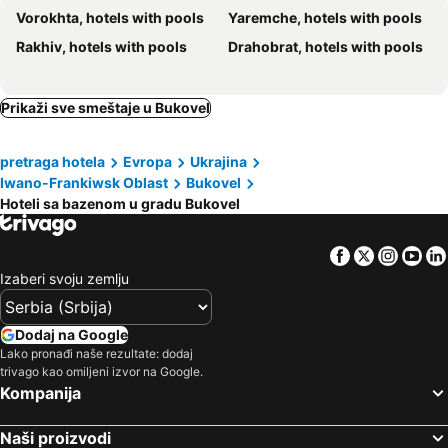
Vorokhta, hotels with pools
Yaremche, hotels with pools
У Мар'яни і Назара
Rakhiv, hotels with pools
Drahobrat, hotels with pools
Prikaži sve smeštaje u Bukovel
pretraga hotela
Evropa
Ukrajina
Iwano-Frankiwsk Oblast
Bukovel
Hoteli sa bazenom u gradu Bukovel
Facebook
Twitter
Insta
Yo
Izaberi svoju zemlju
Dodaj na Google
Lako pronađi naše rezultate: dodaj
trivago kao omiljeni izvor na Google.
Kompanija
Naši proizvodi