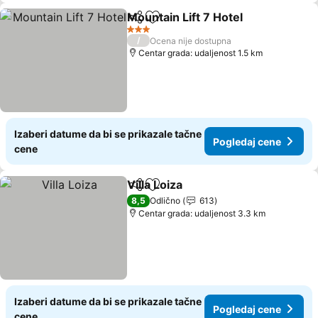
Mountain Lift 7 Hotel
Deli
Dodati u favorite
3 Zvezdice
/
Ocena nije dostupna
Centar grada: udaljenost 1.5 km
Izaberi datume da bi se prikazale tačne
Pogledaj cene
cene
Villa Loiza
Deli
Dodati u favorite
8,5
Odlično
613
Centar grada: udaljenost 3.3 km
Izaberi datume da bi se prikazale tačne
Pogledaj cene
cene