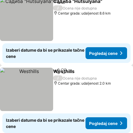
Садиба "Hutsulyana"
Deli
Dodati u favorite
/
Ocena nije dostupna
Centar grada: udaljenost 8.6 km
Izaberi datume da bi se prikazale tačne
Pogledaj cene
cene
Westhills
Deli
Dodati u favorite
/
Ocena nije dostupna
Centar grada: udaljenost 2.0 km
Izaberi datume da bi se prikazale tačne
Pogledaj cene
cene