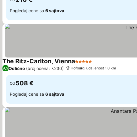
Pogledaj cene sa
6 sajtova
The Ritz-Carlton, Vienna
5 Zvezdice
Odlično
(broj ocena: 7.230)
9,2
Hofburg: udaljenost 1.0 km
508 €
Od
Pogledaj cene sa
6 sajtova