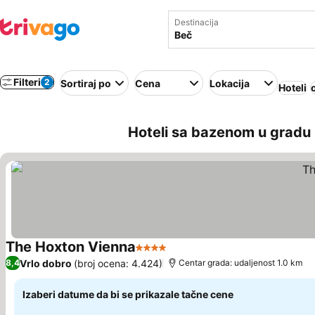
Destinacija
Filteri
2
Sortiraj po
Cena
Lokacija
Hoteli
Hoteli sa bazenom u gradu 
The Hoxton Vienna
4 Zvezdice
Vrlo dobro
(broj ocena: 4.424)
8,4
Centar grada: udaljenost 1.0 km
Izaberi datume da bi se prikazale tačne cene