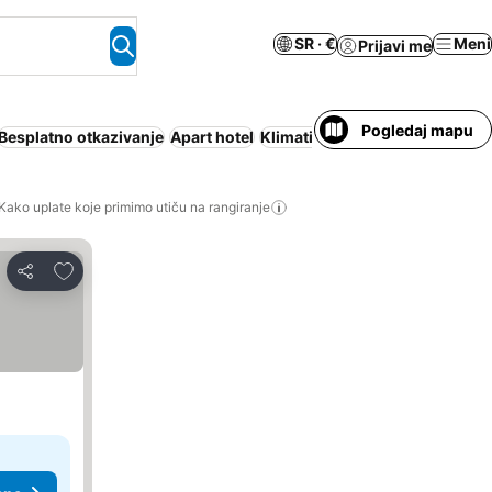
SR · €
Meni
Prijavi me
Pogledaj mapu
Besplatno otkazivanje
Apart hotel
Klimatizacija
Wi-Fi
Bazen
Kako uplate koje primimo utiču na rangiranje
Dodati u favorite
Deli