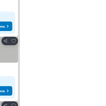
ene
Dodati u favorite
Deli
ene
Dodati u favorite