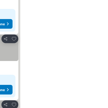
ene
Dodati u favorite
Deli
ene
Dodati u favorite
Deli