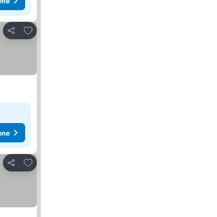
ene
Dodati u favorite
Deli
ene
Dodati u favorite
Deli