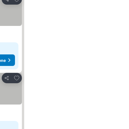
Deli
ene
Dodati u favorite
Deli