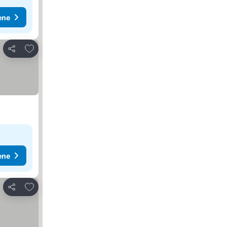
ene
Dodati u favorite
Deli
ene
Dodati u favorite
Deli