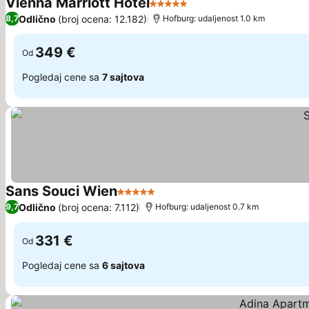
Vienna Marriott Hotel
5 Zvezdice
Odlično
(broj ocena: 12.182)
8,7
Hofburg: udaljenost 1.0 km
349 €
Od
Pogledaj cene sa
7 sajtova
Sans Souci Wien
5 Zvezdice
Odlično
(broj ocena: 7.112)
9,7
Hofburg: udaljenost 0.7 km
331 €
Od
Pogledaj cene sa
6 sajtova