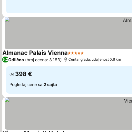
Almanac Palais Vienna
5 Zvezdice
Odlično
(broj ocena: 3.183)
9,2
Centar grada: udaljenost 0.6 km
398 €
Od
Pogledaj cene sa
2 sajta