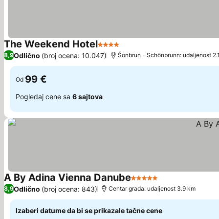
The Weekend Hotel
4 Zvezdice
Odlično
(broj ocena: 10.047)
8,9
Šonbrun - Schönbrunn: udaljenost 2.
99 €
Od
Pogledaj cene sa
6 sajtova
A By Adina Vienna Danube
5 Zvezdice
Odlično
(broj ocena: 843)
8,9
Centar grada: udaljenost 3.9 km
Izaberi datume da bi se prikazale tačne cene