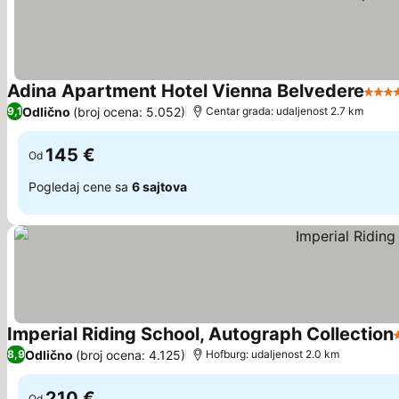
Adina Apartment Hotel Vienna Belvedere
4 Zv
Odlično
(broj ocena: 5.052)
9,1
Centar grada: udaljenost 2.7 km
145 €
Od
Pogledaj cene sa
6 sajtova
Imperial Riding School, Autograph Collection
Odlično
(broj ocena: 4.125)
8,9
Hofburg: udaljenost 2.0 km
210 €
Od