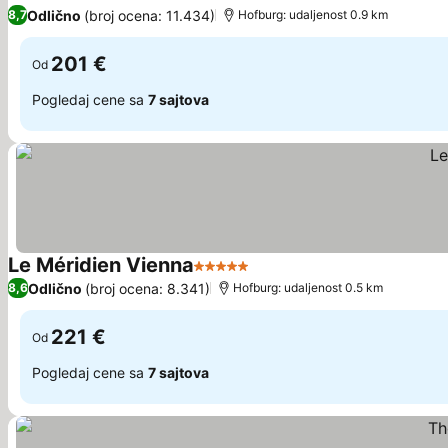
Odlično
(broj ocena: 11.434)
8,7
Hofburg: udaljenost 0.9 km
201 €
Od
Pogledaj cene sa
7 sajtova
Le Méridien Vienna
5 Zvezdice
Odlično
(broj ocena: 8.341)
8,6
Hofburg: udaljenost 0.5 km
221 €
Od
Pogledaj cene sa
7 sajtova