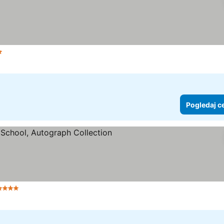
ezdice
Pogledaj c
4 Zvezdice