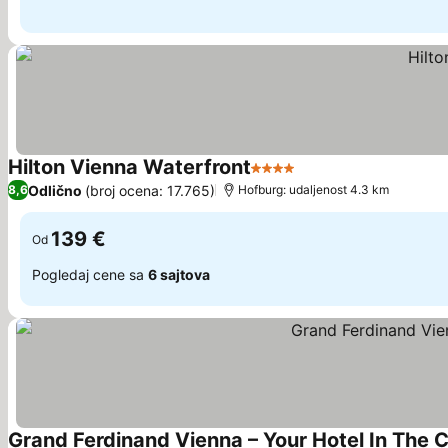
Hilton Vienna Waterfront
4 Zvezdice
Odlično
(broj ocena: 17.765)
8,6
Hofburg: udaljenost 4.3 km
139 €
Od
Pogledaj cene sa
6 sajtova
Grand Ferdinand Vienna – Your Hotel In The C