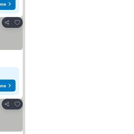
ene
Dodati u favorite
Deli
ene
Dodati u favorite
Deli