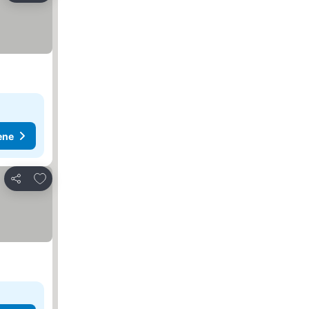
ene
Dodati u favorite
Deli