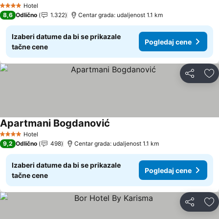
Hotel
4 Zvezdice
8,6
Odlično
1.322
Centar grada: udaljenost 1.1 km
Izaberi datume da bi se prikazale
Pogledaj cene
tačne cene
Deli
Do
Apartmani Bogdanović
Hotel
4 Zvezdice
9,2
Odlično
498
Centar grada: udaljenost 1.1 km
Izaberi datume da bi se prikazale
Pogledaj cene
tačne cene
Deli
Do