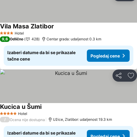
Vila Masa Zlatibor
Hotel
4 Zvezdice
9,6
Odlično
428
Centar grada: udaljenost 0.3 km
Izaberi datume da bi se prikazale
Pogledaj cene
tačne cene
Deli
Do
Kucica u Šumi
Hotel
5 Zvezdice
/
Užice, Zlatibor: udaljenost 19.3 km
Ocena nije dostupna
Izaberi datume da bi se prikazale
Pogledaj cene