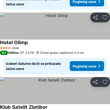
Pogledaj cene
tačne cene
Deli
Do
Hotel Olimp
Hotel
4 Zvezdice
9,1
Odlično
2.476
Centar grada: udaljenost 0.4 km
Izaberi datume da bi se prikazale
Pogledaj cene
tačne cene
Deli
Do
Klub Satelit Zlatibor