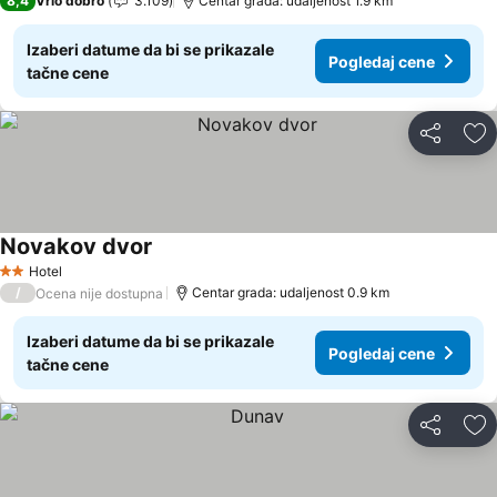
8,4
Vrlo dobro
3.109
Centar grada: udaljenost 1.9 km
Izaberi datume da bi se prikazale
Pogledaj cene
tačne cene
Deli
Do
Novakov dvor
Hotel
2 Zvezdice
/
Centar grada: udaljenost 0.9 km
Ocena nije dostupna
Izaberi datume da bi se prikazale
Pogledaj cene
tačne cene
Deli
Do