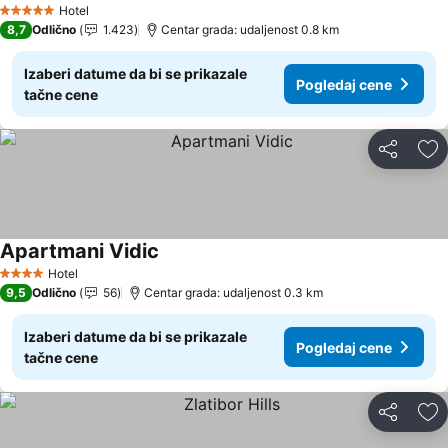
Hotel
5 Zvezdice
8,7
Odlično
1.423
Centar grada: udaljenost 0.8 km
Izaberi datume da bi se prikazale
Pogledaj cene
tačne cene
Deli
Do
Apartmani Vidic
Hotel
4 Zvezdice
9,5
Odlično
56
Centar grada: udaljenost 0.3 km
Izaberi datume da bi se prikazale
Pogledaj cene
tačne cene
Deli
Do