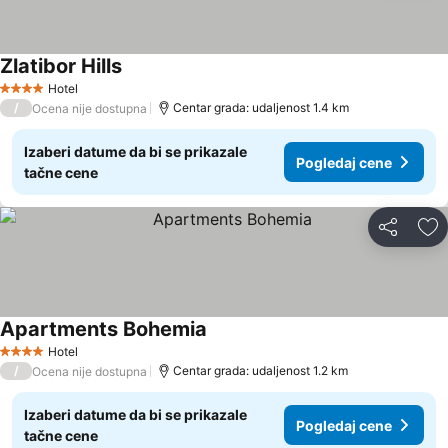
Zlatibor Hills
Hotel
4 Zvezdice
/
Centar grada: udaljenost 1.4 km
Ocena nije dostupna
Izaberi datume da bi se prikazale
Pogledaj cene
tačne cene
Deli
Do
Apartments Bohemia
Hotel
4 Zvezdice
/
Centar grada: udaljenost 1.2 km
Ocena nije dostupna
Izaberi datume da bi se prikazale
Pogledaj cene
tačne cene