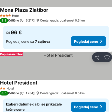
Mona Plaza Zlatibor
Hotel
4 Zvezdice
8,8
Odlično
6.217
Centar grada: udaljenost 0.3 km
96 €
Od
Pogledaj cene sa
7 sajtova
Pogledaj cene
Popularan izbor
Deli
Do
Hotel President
Hotel
2 Zvezdice
8,5
Odlično
1.784
Centar grada: udaljenost 0.5 km
Izaberi datume da bi se prikazale
Pogledaj cene
tačne cene