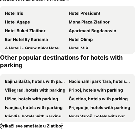
Hotel Iris
Hotel President
Hotel Agape
Mona Plaza Zlatibor
Hotel Buket Zlatibor
Apartmani Bogdanović
Bor Hotel By Karisma
Hotel Olimp
A Hoteli - Grand&Sky Hotel Tornik
Hotel MIR
Other popular destinations for hotels with
Apartmani Vidic
Klub Satelit Zlatibor
parking
Sunce
Zlatibor Hills
Hotel Zlatiborska Noc
Satelit Lux Zlatibor - Spa & Half Board By Satelit Resorts
Bajina Bašta, hotels with parking
Nacionalni park Tara, hotels with parking
Apartments Bohemia
Apartments Kulturni centar Zlatibor
Višegrad, hotels with parking
Priboj, hotels with parking
Vila Masa Zlatibor
Kucica u Šumi
Užice, hotels with parking
Čajetina, hotels with parking
TO Zlatibor
Novakov dvor
Ivanjica, hotels with parking
Prijepolje, hotels with parking
Dunav
Zlatiborski Pastuv
Pljevlja, hotels with parking
Nova Varoš, hotels with parking
Camp Viljamovka
Zlatibor
Arilje, hotels with parking
Ovčar Banja, hotels with parking
Prikaži sve smeštaje u Zlatibor
Požega, hotels with parking
Lučani, hotels with parking