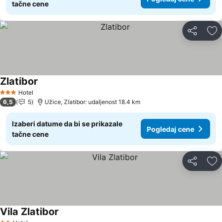
tačne cene
Deli
Do
Zlatibor
Hotel
3 Zvezdice
6,5
5
Užice, Zlatibor: udaljenost 18.4 km
Izaberi datume da bi se prikazale
Pogledaj cene
tačne cene
Deli
Do
Vila Zlatibor