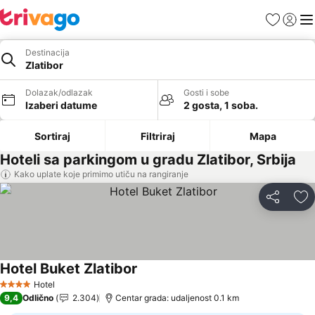
Favoriti
Prijavi
Men
Destinacija
Zlatibor
Dolazak/odlazak
Gosti i sobe
Izaberi datume
2 gosta, 1 soba.
Sortiraj
Filtriraj
Mapa
Hoteli sa parkingom u gradu Zlatibor, Srbija
Kako uplate koje primimo utiču na rangiranje
Deli
Do
Hotel Buket Zlatibor
Hotel
4 Zvezdice
9,4
Odlično
2.304
Centar grada: udaljenost 0.1 km