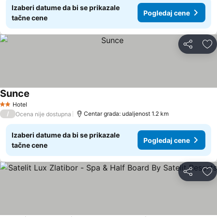
Izaberi datume da bi se prikazale
Pogledaj cene
tačne cene
Deli
Do
Sunce
Hotel
2 Zvezdice
/
Centar grada: udaljenost 1.2 km
Ocena nije dostupna
Izaberi datume da bi se prikazale
Pogledaj cene
tačne cene
Deli
Do