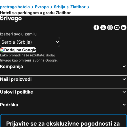
pretraga hotela
Evropa
Srbija
Zlatibor
Kosjerić, hotels with parking
Guča, hotels with parking
Hoteli sa parkingom u gradu Zlatibor
Rudo, hotels with parking
Facebook
Twitter
Insta
Yo
Izaberi svoju zemlju
Dodaj na Google
Lako pronađi naše rezultate: dodaj
trivago kao omiljeni izvor na Google.
Kompanija
Naši proizvodi
Uslovi i politike
Podrška
Prijavite se za ekskluzivne pogodnosti za