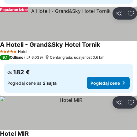
Popularan izbor
Deli
Do
A Hoteli - Grand&Sky Hotel Tornik
Hotel
5 Zvezdice
9,1
Odlično
6.039
Centar grada: udaljenost 0.6 km
182 €
Od
Pogledaj cene sa
2 sajta
Pogledaj cene
Deli
Do
Hotel MIR