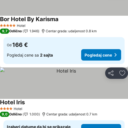
Bor Hotel By Karisma
Hotel
5 Zvezdice
9,7
Odlično
1.946
Centar grada: udaljenost 0.8 km
166 €
Od
Pogledaj cene sa
2 sajta
Pogledaj cene
Deli
Do
Hotel Iris
Hotel
4 Zvezdice
9,0
Odlično
1.000
Centar grada: udaljenost 0.7 km
Izaberi datume da bi se prikazale