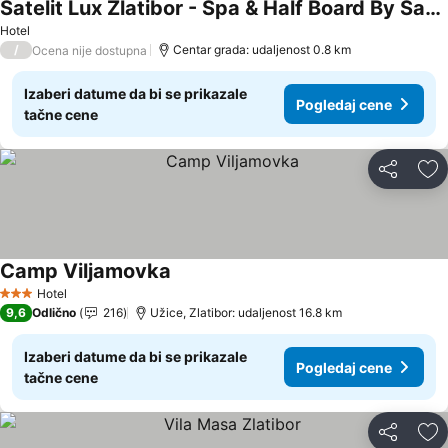
Satelit Lux Zlatibor - Spa & Half Board By Satelit Resorts
Hotel
/
Centar grada: udaljenost 0.8 km
Ocena nije dostupna
Izaberi datume da bi se prikazale
Pogledaj cene
tačne cene
Deli
Do
Camp Viljamovka
Hotel
3 Zvezdice
9,6
Odlično
216
Užice, Zlatibor: udaljenost 16.8 km
Izaberi datume da bi se prikazale
Pogledaj cene
tačne cene
Deli
Do