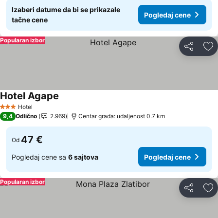
Izaberi datume da bi se prikazale
Pogledaj cene
tačne cene
Popularan izbor
Deli
Do
Hotel Agape
Hotel
3 Zvezdice
9,4
Odlično
2.969
Centar grada: udaljenost 0.7 km
47 €
Od
Pogledaj cene sa
6 sajtova
Pogledaj cene
Popularan izbor
Deli
Do