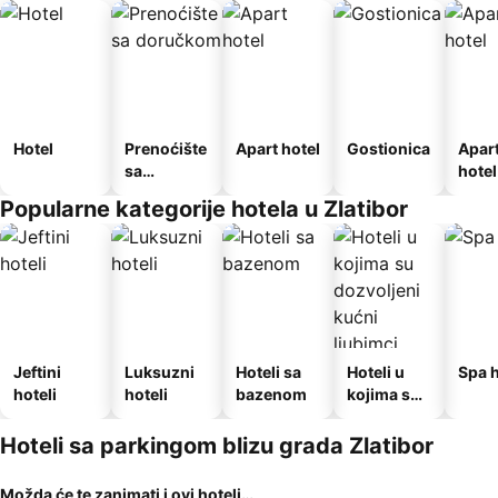
Hotel
Prenoćište
Apart hotel
Gostionica
Apar
sa
hotel
doručkom
Popularne kategorije hotela u Zlatibor
Jeftini
Luksuzni
Hoteli sa
Hoteli u
Spa h
hoteli
hoteli
bazenom
kojima su
dozvoljeni
kućni
Hoteli sa parkingom blizu grada Zlatibor
ljubimci
Možda će te zanimati i ovi hoteli…