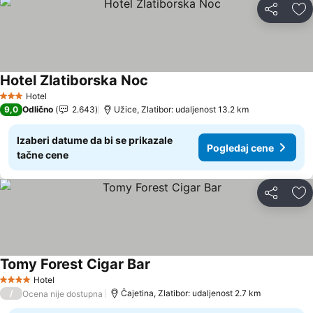
Deli
Do
Hotel Zlatiborska Noc
Hotel
3 Zvezdice
9,0
Odlično
2.643
Užice, Zlatibor: udaljenost 13.2 km
Izaberi datume da bi se prikazale
Pogledaj cene
tačne cene
Deli
Do
Tomy Forest Cigar Bar
Hotel
4 Zvezdice
/
Čajetina, Zlatibor: udaljenost 2.7 km
Ocena nije dostupna