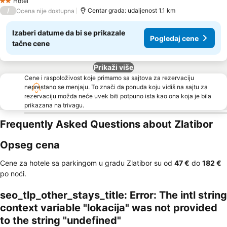
Hotel
2 Zvezdice
/
Centar grada: udaljenost 1.1 km
Ocena nije dostupna
Izaberi datume da bi se prikazale
Pogledaj cene
tačne cene
Prikaži više
Cene i raspoloživost koje primamo sa sajtova za rezervaciju
neprestano se menjaju. To znači da ponuda koju vidiš na sajtu za
rezervaciju možda neće uvek biti potpuno ista kao ona koja je bila
prikazana na trivagu.
Frequently Asked Questions about Zlatibor
Opseg cena
Cene za hotele sa parkingom u gradu Zlatibor su od
‎47 €
do
‎182 €
po noći.
seo_tlp_other_stays_title: Error: The intl string
context variable "lokacija" was not provided
to the string "undefined"