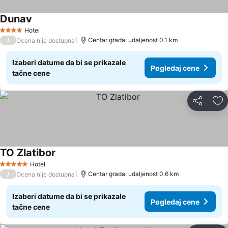
Dunav
Hotel
4 Zvezdice
/
Centar grada: udaljenost 0.1 km
Ocena nije dostupna
Izaberi datume da bi se prikazale
Pogledaj cene
tačne cene
Deli
Do
TO Zlatibor
Hotel
5 Zvezdice
/
Centar grada: udaljenost 0.6 km
Ocena nije dostupna
Izaberi datume da bi se prikazale
Pogledaj cene
tačne cene