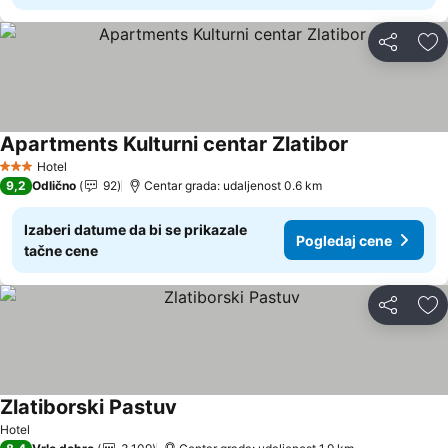
Deli
Do
Apartments Kulturni centar Zlatibor
Hotel
3 Zvezdice
9,2
Odlično
92
Centar grada: udaljenost 0.6 km
Izaberi datume da bi se prikazale
Pogledaj cene
tačne cene
Deli
Do
Zlatiborski Pastuv
Hotel