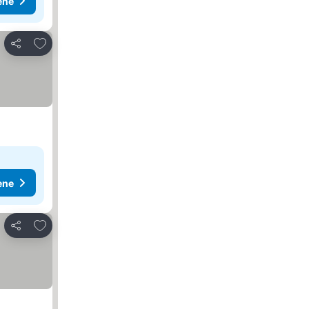
ene
Dodati u favorite
Deli
ene
Dodati u favorite
Deli