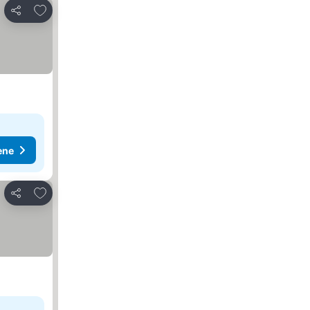
Dodati u favorite
Deli
ene
Dodati u favorite
Deli