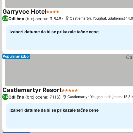
Garryvoe Hotel
4 Zvezdice
Pogledaj cene
Odlično
(broj ocena: 3.648)
8,9
Castlemartyr, Youghal: udaljenost 14.
Izaberi datume da bi se prikazale tačne cene
Popularan izbor
Castlemartyr Resort
5 Zvezdice
Pogledaj cene
Odlično
(broj ocena: 7.116)
9,0
Castlemartyr, Youghal: udaljenost 15.3
Izaberi datume da bi se prikazale tačne cene