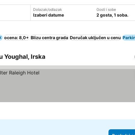
Dolazak/odlazak
Gosti i sobe
Izaberi datume
2 gosta, 1 soba.
ocena: 8,0+
Blizu centra grada
Doručak uključen u cenu
Parki
u Youghal, Irska