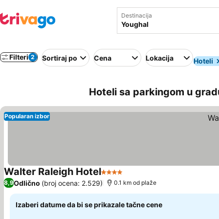
Destinacija
Filteri
2
Sortiraj po
Cena
Lokacija
Hoteli
Hoteli sa parkingom u grad
Popularan izbor
Walter Raleigh Hotel
4 Zvezdice
Pogledaj cene
Odlično
(broj ocena: 2.529)
8,9
0.1 km od plaže
Izaberi datume da bi se prikazale tačne cene