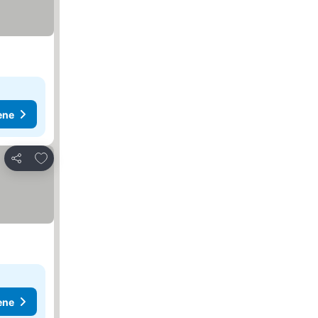
ene
Dodati u favorite
Deli
ene