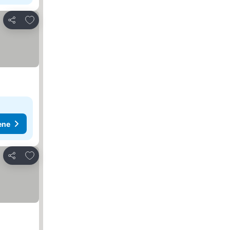
Dodati u favorite
Deli
ene
Dodati u favorite
Deli