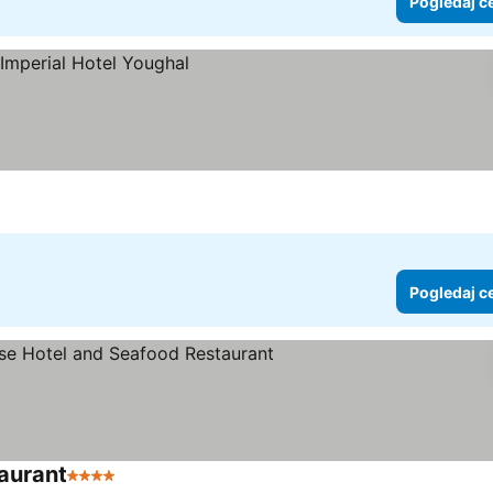
Pogledaj c
e
Pogledaj c
aurant
4 Zvezdice
Pogledaj cene