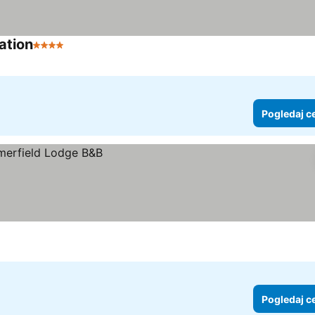
ation
4 Zvezdice
Pogledaj cene
Pogledaj c
Pogledaj c