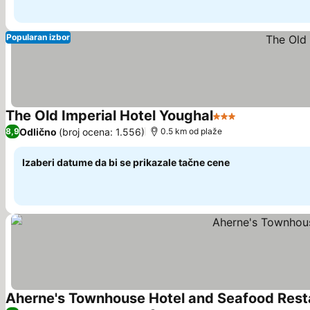
Popularan izbor
The Old Imperial Hotel Youghal
3 Zvezdice
Pogledaj cen
Odlično
(broj ocena: 1.556)
8,9
0.5 km od plaže
Izaberi datume da bi se prikazale tačne cene
Aherne's Townhouse Hotel and Seafood Rest