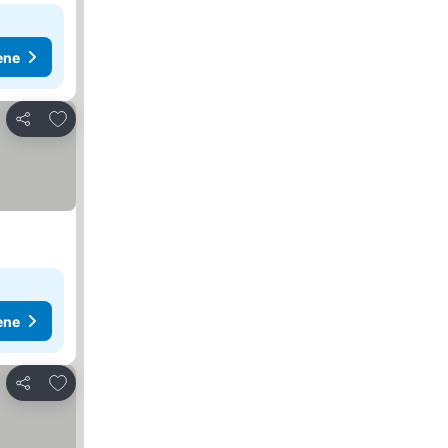
ene
Dodati u favorite
Deli
ene
Dodati u favorite
Deli