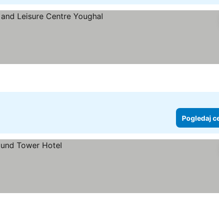
zdice
Pogledaj cene
Pogledaj c