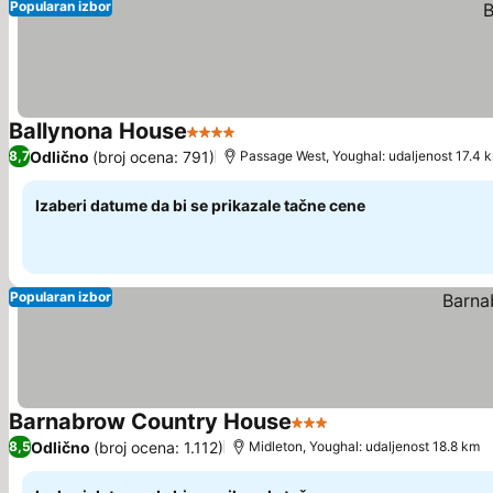
Popularan izbor
Ballynona House
4 Zvezdice
Pogledaj cene
Odlično
(broj ocena: 791)
8,7
Passage West, Youghal: udaljenost 17.4 
Izaberi datume da bi se prikazale tačne cene
Popularan izbor
Barnabrow Country House
3 Zvezdice
Pogledaj cene
Odlično
(broj ocena: 1.112)
8,5
Midleton, Youghal: udaljenost 18.8 km