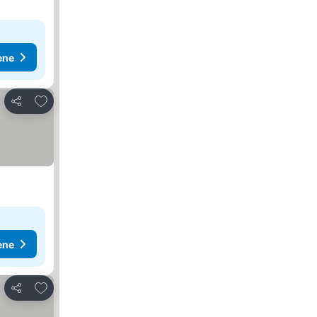
ene
Dodati u favorite
Deli
ene
Dodati u favorite
Deli