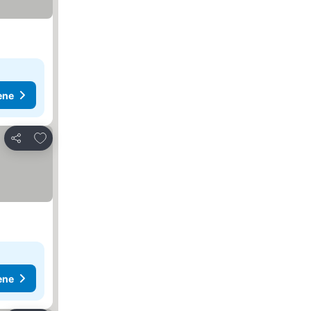
ene
Dodati u favorite
Deli
ene