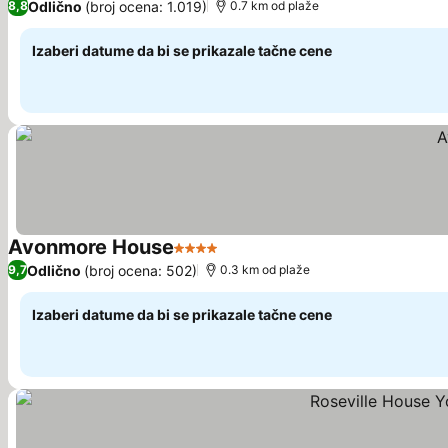
Odlično
(broj ocena: 1.019)
8,8
0.7 km od plaže
Izaberi datume da bi se prikazale tačne cene
Avonmore House
4 Zvezdice
Pogledaj cene
Odlično
(broj ocena: 502)
9,7
0.3 km od plaže
Izaberi datume da bi se prikazale tačne cene