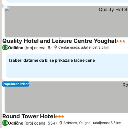
Quality Hotel and Leisure Centre Youghal
3 Zve
Odlično
(broj ocena: 6)
8,5
Centar grada: udaljenost 3.5 km
Izaberi datume da bi se prikazale tačne cene
Popularan izbor
Round Tower Hotel
3 Zvezdice
Pogledaj cene
Odlično
(broj ocena: 554)
8,8
Ardmore, Youghal: udaljenost 8.5 km