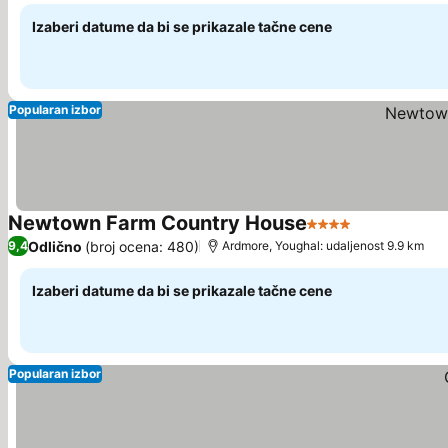
Izaberi datume da bi se prikazale tačne cene
Popularan izbor
Newtown Farm Country House
4 Zvezdice
Pogledaj ce
Odlično
(broj ocena: 480)
9,4
Ardmore, Youghal: udaljenost 9.9 km
Izaberi datume da bi se prikazale tačne cene
Popularan izbor