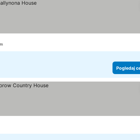
km
Pogledaj c