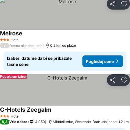
Deli
Do
Melrose
Hotel
3 Zvezdice
/
0.2 km od plaže
Ocena nije dostupna
Izaberi datume da bi se prikazale
Pogledaj cene
tačne cene
Popularan izbor
Deli
Do
C-Hotels Zeegalm
Hotel
3 Zvezdice
8,3
Vrlo dobro
4.050
Middelkerke, Westende-Bad: udaljenost 1.2 km