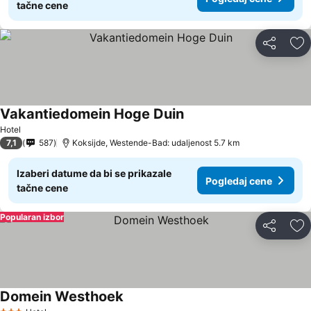
tačne cene
Deli
Do
Vakantiedomein Hoge Duin
Hotel
7,1
587
Koksijde, Westende-Bad: udaljenost 5.7 km
Izaberi datume da bi se prikazale
Pogledaj cene
tačne cene
Popularan izbor
Deli
Do
Domein Westhoek