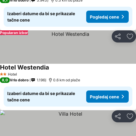
8,1
Vrlo dobro
3.943
0.3 km od plaže
Izaberi datume da bi se prikazale
Pogledaj cene
tačne cene
Popularan izbor
Deli
Do
Hotel Westendia
Hotel
2 Zvezdice
8,0
Vrlo dobro
1.196
0.6 km od plaže
Izaberi datume da bi se prikazale
Pogledaj cene
tačne cene
Deli
Do