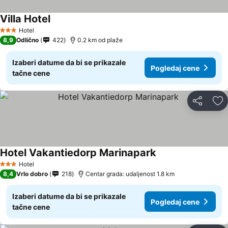
Villa Hotel
Hotel
3 Zvezdice
8,9
Odlično
422
0.2 km od plaže
Izaberi datume da bi se prikazale
Pogledaj cene
tačne cene
Deli
Do
Hotel Vakantiedorp Marinapark
Hotel
3 Zvezdice
8,4
Vrlo dobro
218
Centar grada: udaljenost 1.8 km
Izaberi datume da bi se prikazale
Pogledaj cene
tačne cene