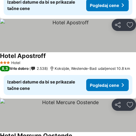
Izaberi datume da bi se prikazale
Pogledaj cene
tačne cene
Deli
Do
Hotel Apostroff
Hotel
3 Zvezdice
8,3
Vrlo dobro
2.538
Koksijde, Westende-Bad: udaljenost 10.8 km
Izaberi datume da bi se prikazale
Pogledaj cene
tačne cene
Deli
Do
Hotel Mercure Oostende