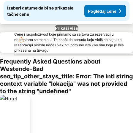
Izaberi datume da bi se prikazale
Pogledaj cene
tačne cene
Prikaži više
Cene i raspoloživost koje primamo sa sajtova za rezervaciju
neprestano se menjaju. To znači da ponuda koju vidiš na sajtu za
rezervaciju možda neće uvek biti potpuno ista kao ona koja je bila
prikazana na trivagu.
Frequently Asked Questions about
Westende-Bad
seo_tlp_other_stays_title: Error: The intl string
context variable "lokacija" was not provided
to the string "undefined"