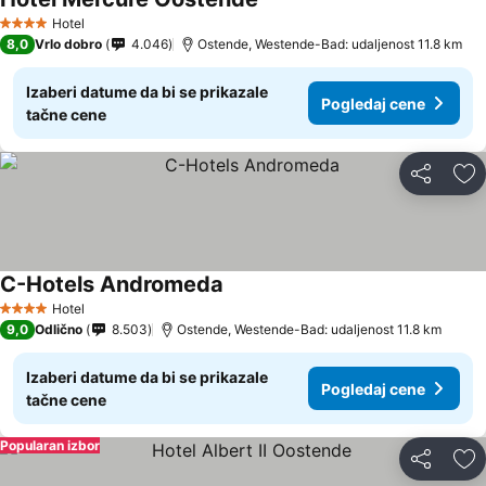
Hotel
4 Zvezdice
8,0
Vrlo dobro
4.046
Ostende, Westende-Bad: udaljenost 11.8 km
Izaberi datume da bi se prikazale
Pogledaj cene
tačne cene
Deli
Do
C-Hotels Andromeda
Hotel
4 Zvezdice
9,0
Odlično
8.503
Ostende, Westende-Bad: udaljenost 11.8 km
Izaberi datume da bi se prikazale
Pogledaj cene
tačne cene
Popularan izbor
Deli
Do