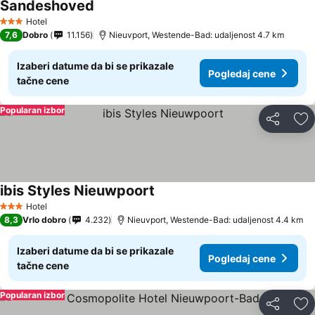
Sandeshoved
Hotel
3 Zvezdice
7,6
Dobro
11.156
Nieuvport, Westende-Bad: udaljenost 4.7 km
Izaberi datume da bi se prikazale
Pogledaj cene
tačne cene
Popularan izbor
Deli
Do
ibis Styles Nieuwpoort
Hotel
3 Zvezdice
8,3
Vrlo dobro
4.232
Nieuvport, Westende-Bad: udaljenost 4.4 km
Izaberi datume da bi se prikazale
Pogledaj cene
tačne cene
Popularan izbor
Deli
Do