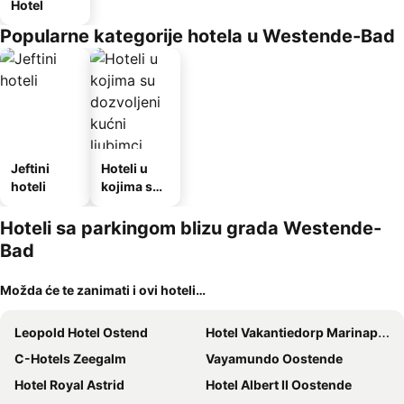
Hotel
Popularne kategorije hotela u Westende-Bad
Jeftini
Hoteli u
hoteli
kojima su
dozvoljeni
kućni
Hoteli sa parkingom blizu grada Westende-
ljubimci
Bad
Možda će te zanimati i ovi hoteli…
Leopold Hotel Ostend
Hotel Vakantiedorp Marinapark
C-Hotels Zeegalm
Vayamundo Oostende
Hotel Royal Astrid
Hotel Albert II Oostende