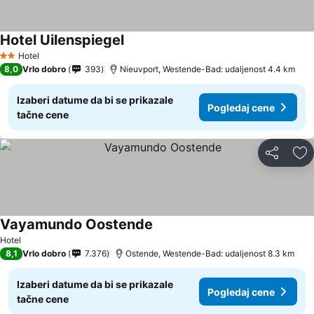
Hotel Uilenspiegel
Hotel
2 Zvezdice
8,0
Vrlo dobro
393
Nieuvport, Westende-Bad: udaljenost 4.4 km
Izaberi datume da bi se prikazale
Pogledaj cene
tačne cene
Deli
Do
Vayamundo Oostende
Hotel
8,1
Vrlo dobro
7.376
Ostende, Westende-Bad: udaljenost 8.3 km
Izaberi datume da bi se prikazale
Pogledaj cene
tačne cene