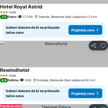
Hotel Royal Astrid
Hotel
3 Zvezdice
7,5
Dobro
17.319
Ostende, Westende-Bad: udaljenost 11.2 km
Izaberi datume da bi se prikazale
Pogledaj cene
tačne cene
Deli
Do
Rewindhotel
Hotel
3 Zvezdice
8,8
Odlično
424
Koksijde, Westende-Bad: udaljenost 8.3 km
Izaberi datume da bi se prikazale
Pogledaj cene
tačne cene
Popularan izbor