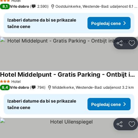
Hotel
3 Zvezdice
8,1
Vrlo dobro
2.590
Oostduinkerke, Westende-Bad: udaljenost 6.1 km
Izaberi datume da bi se prikazale
Pogledaj cene
tačne cene
Deli
Do
Hotel Middelpunt - Gratis Parking - Ontbijt inbegrepen!
Hotel
3 Zvezdice
8,4
Vrlo dobro
794
Middelkerke, Westende-Bad: udaljenost 3.2 km
Izaberi datume da bi se prikazale
Pogledaj cene
tačne cene
Deli
Do