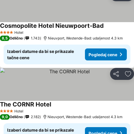
Cosmopolite Hotel Nieuwpoort-Bad
Hotel
4 Zvezdice
8,5
Odlično
1.743
Nieuvport, Westende-Bad: udaljenost 4.3 km
Izaberi datume da bi se prikazale
Pogledaj cene
tačne cene
Deli
Do
The CORNR Hotel
Hotel
4 Zvezdice
9,0
Odlično
2.182
Nieuvport, Westende-Bad: udaljenost 4.3 km
Izaberi datume da bi se prikazale
Pogledaj cene