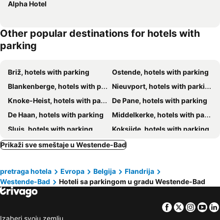
Alpha Hotel
Other popular destinations for hotels with
parking
Briž, hotels with parking
Ostende, hotels with parking
Blankenberge, hotels with parking
Nieuvport, hotels with parking
Knoke-Heist, hotels with parking
De Pane, hotels with parking
De Haan, hotels with parking
Middelkerke, hotels with parking
Sluis, hotels with parking
Koksijde, hotels with parking
Denkerk, hotels with parking
Ypres, hotels with parking
Prikaži sve smeštaje u Westende-Bad
Cadzand, hotels with parking
Bredene, hotels with parking
pretraga hotela
Evropa
Belgija
Flandrija
Zeebrugge, hotels with parking
Oostkamp, hotels with parking
Westende-Bad
Hoteli sa parkingom u gradu Westende-Bad
Oostduinkerke, hotels with parking
Damme, hotels with parking
Bray-Dunes, hotels with parking
Roeselare, hotels with parking
Facebook
Twitter
Insta
Yo
Armbouts-Cappel, hotels with parking
Zuienkerke, hotels with parking
Izaberi svoju zemlju