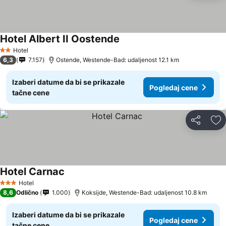
Hotel Albert II Oostende
Hotel
2 Zvezdice
6,3
7.157
Ostende, Westende-Bad: udaljenost 12.1 km
Izaberi datume da bi se prikazale
Pogledaj cene
tačne cene
Deli
Do
Hotel Carnac
Hotel
3 Zvezdice
8,6
Odlično
1.000
Koksijde, Westende-Bad: udaljenost 10.8 km
Izaberi datume da bi se prikazale
Pogledaj cene
tačne cene