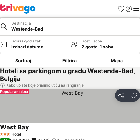
Favoriti
Prijavi
Men
Destinacija
Westende-Bad
Dolazak/odlazak
Gosti i sobe
Izaberi datume
2 gosta, 1 soba.
Sortiraj
Filtriraj
Mapa
Hoteli sa parkingom u gradu Westende-Bad,
Belgija
Kako uplate koje primimo utiču na rangiranje
Popularan izbor
Deli
Do
West Bay
Hotel
3 Zvezdice