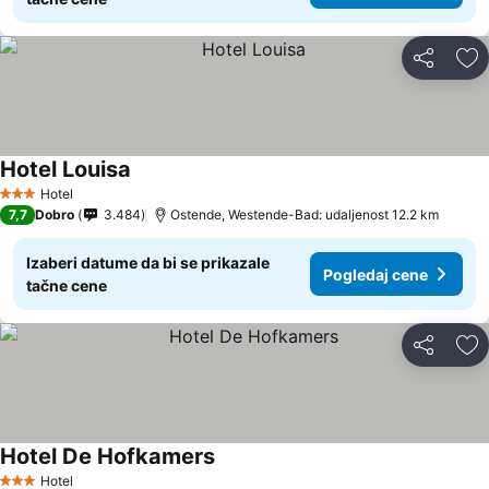
Deli
Do
Hotel Louisa
Hotel
3 Zvezdice
7,7
Dobro
3.484
Ostende, Westende-Bad: udaljenost 12.2 km
Izaberi datume da bi se prikazale
Pogledaj cene
tačne cene
Deli
Do
Hotel De Hofkamers
Hotel
3 Zvezdice