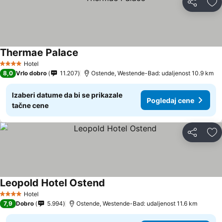
Deli
Do
Thermae Palace
Hotel
4 Zvezdice
8,0
Vrlo dobro
11.207
Ostende, Westende-Bad: udaljenost 10.9 km
Izaberi datume da bi se prikazale
Pogledaj cene
tačne cene
Deli
Do
Leopold Hotel Ostend
Hotel
4 Zvezdice
7,9
Dobro
5.994
Ostende, Westende-Bad: udaljenost 11.6 km