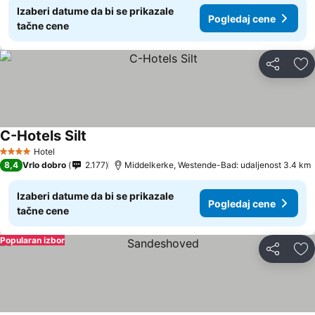
Izaberi datume da bi se prikazale
Pogledaj cene
tačne cene
Deli
Do
C-Hotels Silt
Hotel
4 Zvezdice
8,4
Vrlo dobro
2.177
Middelkerke, Westende-Bad: udaljenost 3.4 km
Izaberi datume da bi se prikazale
Pogledaj cene
tačne cene
Popularan izbor
Deli
Do