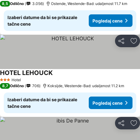
8,5
Odlično
3.056
Ostende, Westende-Bad: udaljenost 11.7 km
Izaberi datume da bi se prikazale
Pogledaj cene
tačne cene
Deli
Do
HOTEL LEHOUCK
Hotel
3 Zvezdice
8,7
Odlično
706
Koksijde, Westende-Bad: udaljenost 11.2 km
Izaberi datume da bi se prikazale
Pogledaj cene
tačne cene
Deli
Do