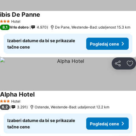
ibis De Panne
Hotel
3 Zvezdice
8,1
Vrlo dobro
4.970
De Pane, Westende-Bad: udaljenost 15.3 km
Izaberi datume da bi se prikazale
Pogledaj cene
tačne cene
Deli
Do
Alpha Hotel
Hotel
3 Zvezdice
6,2
3.291
Ostende, Westende-Bad: udaljenost 12.2 km
Izaberi datume da bi se prikazale
Pogledaj cene
tačne cene