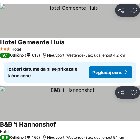
Deli
Do
Hotel Gemeente Huis
Hotel
3 Zvezdice
9,1
Odlično
613
Nieuvport, Westende-Bad: udaljenost 4.2 km
Izaberi datume da bi se prikazale
Pogledaj cene
tačne cene
Deli
Do
B&B 't Hannonshof
Hotel
9,5
Odlično
160
Nieuvport, Westende-Bad: udaljenost 5.1 km