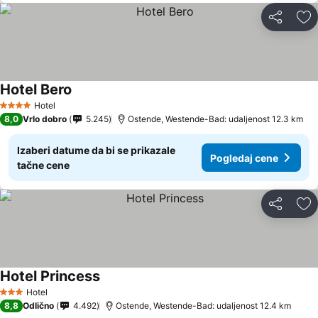
Deli
Do
Hotel Bero
Hotel
4 Zvezdice
8,0
Vrlo dobro
5.245
Ostende, Westende-Bad: udaljenost 12.3 km
Izaberi datume da bi se prikazale
Pogledaj cene
tačne cene
Deli
Do
Hotel Princess
Hotel
3 Zvezdice
8,8
Odlično
4.492
Ostende, Westende-Bad: udaljenost 12.4 km