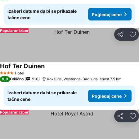
Izaberi datume da bi se prikazale
Pogledaj cene
tačne cene
Popularan izbor
Deli
Do
Hof Ter Duinen
Hotel
4 Zvezdice
9,0
Odlično
910
Koksijde, Westende-Bad: udaljenost 7.5 km
Izaberi datume da bi se prikazale
Pogledaj cene
tačne cene
Popularan izbor
Deli
Do