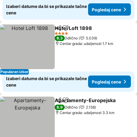
Izaberi datume da bi se prikazale tačne
Pogledaj cene
cene
Hotel Loft 1898
Deli
Dodati u favorite
4 Zvezdice
9,3
Odlično
5.039
Centar grada: udaljenost 1.7 km
Popularan izbor
Izaberi datume da bi se prikazale tačne
Pogledaj cene
cene
Apartamenty-Europejska
Deli
Dodati u favorite
8,9
Odlično
2.158
Centar grada: udaljenost 3.3 km