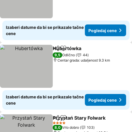
Izaberi datume da bi se prikazale tačne
Pogledaj cene
cene
Hubertówka
Deli
Dodati u favorite
9,5
Odlično
44
Centar grada: udaljenost 9.3 km
Izaberi datume da bi se prikazale tačne
Pogledaj cene
cene
Przystań Stary Folwark
Deli
Dodati u favorite
4 Zvezdice
8,0
Vrlo dobro
103