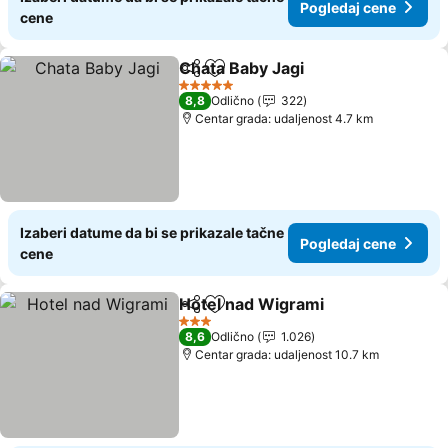
Pogledaj cene
cene
Chata Baby Jagi
Deli
Dodati u favorite
5 Zvezdice
8,8
Odlično
322
Centar grada: udaljenost 4.7 km
Izaberi datume da bi se prikazale tačne
Pogledaj cene
cene
Hotel nad Wigrami
Deli
Dodati u favorite
3 Zvezdice
8,6
Odlično
1.026
Centar grada: udaljenost 10.7 km