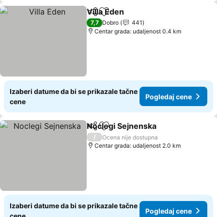
Villa Eden
Deli
Dodati u favorite
7,7
Dobro
441
Centar grada: udaljenost 0.4 km
Izaberi datume da bi se prikazale tačne
Pogledaj cene
cene
Noclegi Sejnenska
Deli
Dodati u favorite
/
Ocena nije dostupna
Centar grada: udaljenost 2.0 km
Izaberi datume da bi se prikazale tačne
Pogledaj cene
cene