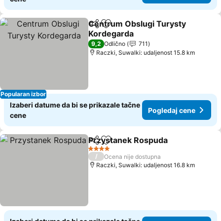
Centrum Obslugi Turysty
Deli
Dodati u favorite
Kordegarda
9,2
Odlično
711
Raczki, Suwalki: udaljenost 15.8 km
Popularan izbor
Izaberi datume da bi se prikazale tačne
Pogledaj cene
cene
Przystanek Rospuda
Deli
Dodati u favorite
4 Zvezdice
/
Ocena nije dostupna
Raczki, Suwalki: udaljenost 16.8 km