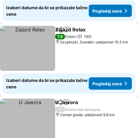
Izaberi datume da bi se prikazale tačne
Pogledaj cene
cene
Zajazd Relax
Deli
Dodati u favorite
7,9
Dobro
193
Szypliszki, Suwalki: udaljenost 19.3 km
Izaberi datume da bi se prikazale tačne
Pogledaj cene
cene
U Jawora
Deli
Dodati u favorite
/
Ocena nije dostupna
Centar grada: udaljenost 9.8 km