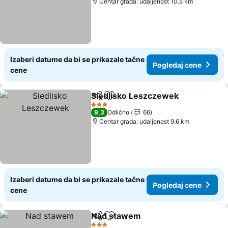
Centar grada: udaljenost 10.5 km
Izaberi datume da bi se prikazale tačne
Pogledaj cene
cene
Siedlisko Leszczewek
Deli
Dodati u favorite
3 Zvezdice
9,3
Odlično
66
Centar grada: udaljenost 9.6 km
Izaberi datume da bi se prikazale tačne
Pogledaj cene
cene
Nad stawem
Deli
Dodati u favorite