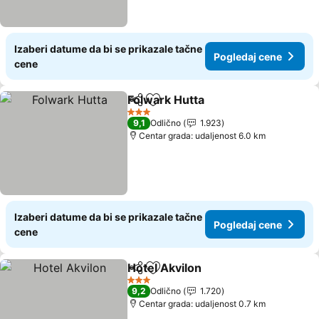
Izaberi datume da bi se prikazale tačne
Pogledaj cene
cene
Folwark Hutta
Deli
Dodati u favorite
3 Zvezdice
9,1
Odlično
1.923
Centar grada: udaljenost 6.0 km
Izaberi datume da bi se prikazale tačne
Pogledaj cene
cene
Hotel Akvilon
Deli
Dodati u favorite
3 Zvezdice
9,2
Odlično
1.720
Centar grada: udaljenost 0.7 km