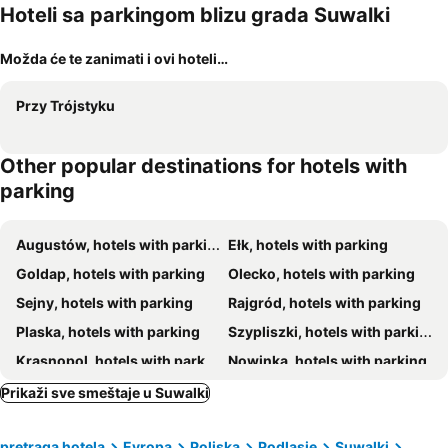
Hoteli sa parkingom blizu grada Suwalki
Možda će te zanimati i ovi hoteli…
Przy Trójstyku
Other popular destinations for hotels with
parking
Augustów, hotels with parking
Ełk, hotels with parking
Goldap, hotels with parking
Olecko, hotels with parking
Sejny, hotels with parking
Rajgród, hotels with parking
Plaska, hotels with parking
Szypliszki, hotels with parking
Krasnopol, hotels with parking
Nowinka, hotels with parking
Raczki, hotels with parking
Kowale Oleckie, hotels with parking
Prikaži sve smeštaje u Suwalki
Bakałarzewo, hotels with parking
Barglów Koscielny, hotels with parking
pretraga hotela
Evropa
Poljska
Podlasie
Suwalki
Jeleniewo, hotels with parking
Sztabin, hotels with parking