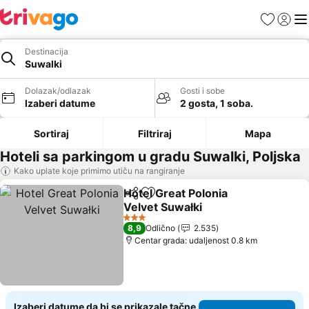
Favoriti
Prijavi
Men
Destinacija
Suwalki
Dolazak/odlazak
Gosti i sobe
Izaberi datume
2 gosta, 1 soba.
Sortiraj
Filtriraj
Mapa
Hoteli sa parkingom u gradu Suwalki, Poljska
Kako uplate koje primimo utiču na rangiranje
Hotel Great Polonia
Deli
Dodati u favorite
Velvet Suwałki
3 Zvezdice
8,9
Odlično
2.535
Centar grada: udaljenost 0.8 km
Izaberi datume da bi se prikazale tačne