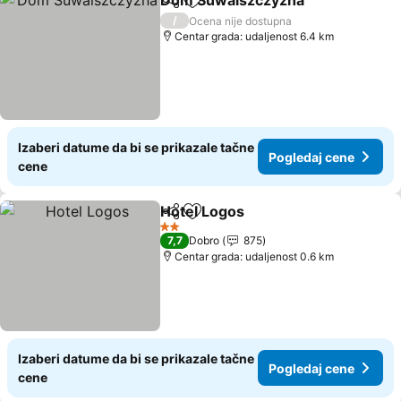
Dom Suwalszczyzna
Deli
Dodati u favorite
/
Ocena nije dostupna
Centar grada: udaljenost 6.4 km
Izaberi datume da bi se prikazale tačne
Pogledaj cene
cene
Hotel Logos
Deli
Dodati u favorite
2 Zvezdice
7,7
Dobro
875
Centar grada: udaljenost 0.6 km
Izaberi datume da bi se prikazale tačne
Pogledaj cene
cene