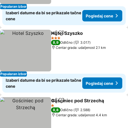
Popularan izbor
Izaberi datume da bi se prikazale tačne
Pogledaj cene
cene
Hotel Szyszko
Deli
Dodati u favorite
3 Zvezdice
8,9
Odlično
3.017
Centar grada: udaljenost 2.1 km
Popularan izbor
Izaberi datume da bi se prikazale tačne
Pogledaj cene
cene
Gościniec pod Strzechą
Deli
Dodati u favorite
1 Zvezdice
8,8
Odlično
2.588
Centar grada: udaljenost 4.4 km