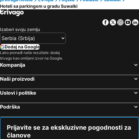
Hoteli sa parkingom u gradu Suwalki
Giby, hotels with parking
Wiżajny, hotels with parking
Dubeninki, hotels with parking
Rutka-Tartak, hotels with parking
Facebook
Twitter
Insta
Yo
Veisiejai, hotels with parking
Przerośl, hotels with parking
Izaberi svoju zemlju
Filipów, hotels with parking
Wieliczki, hotels with parking
Punsk, hotels with parking
Dodaj na Google
Lako pronađi naše rezultate: dodaj
trivago kao omiljeni izvor na Google.
Kompanija
Naši proizvodi
Uslovi i politike
Podrška
Prijavite se za ekskluzivne pogodnosti za
članove