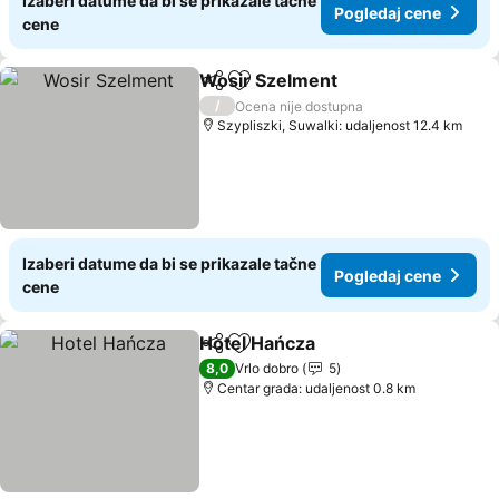
Izaberi datume da bi se prikazale tačne
Pogledaj cene
cene
Wosir Szelment
Deli
Dodati u favorite
/
Ocena nije dostupna
Szypliszki, Suwalki: udaljenost 12.4 km
Izaberi datume da bi se prikazale tačne
Pogledaj cene
cene
Hotel Hańcza
Deli
Dodati u favorite
8,0
Vrlo dobro
5
Centar grada: udaljenost 0.8 km