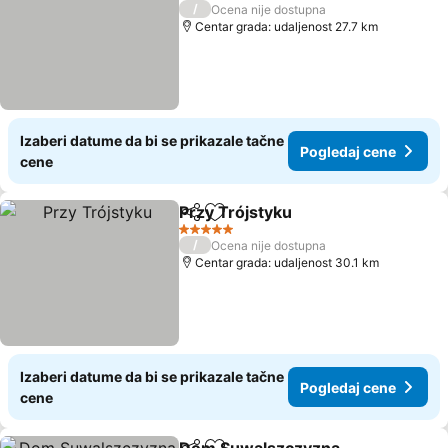
3 Zvezdice
/
Ocena nije dostupna
Centar grada: udaljenost 27.7 km
Izaberi datume da bi se prikazale tačne
Pogledaj cene
cene
Przy Trójstyku
Deli
Dodati u favorite
5 Zvezdice
/
Ocena nije dostupna
Centar grada: udaljenost 30.1 km
Izaberi datume da bi se prikazale tačne
Pogledaj cene
cene